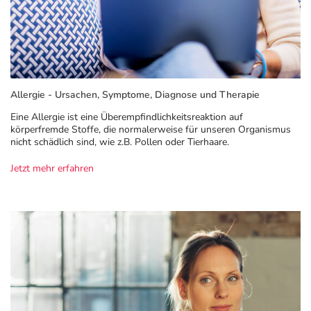
Refluthin, Lasea & Carmenthin Deals
Sport & Fitness
Täglich gut versorgt
Salus Deals
Tierapotheke
Vitamine & Mineralstoffe
Allergie - Ursachen, Symptome, Diagnose und Therapie
Eine Allergie ist eine Über­empfindlichkeits­reaktion auf
Marken
körperfremde Stoffe, die normalerweise für unseren Organismus
nicht schädlich sind, wie z.B. Pollen oder Tierhaare.
Jetzt mehr erfahren