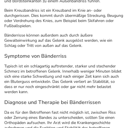
Refluthin, Lasea & Carmenthin Deals
Sport & Fitness
Täglich gut versorgt
und Bordsteinkanten zu einem Außenbandriss führen.
Beim Kreuzbandriss ist ein Kreuzband im Knie an- oder
durchgerissen. Dies kommt durch übermäßige Streckung, Beugung
Salus Deals
Tierapotheke
oder Verdrehung des Knies, zum Beispiel beim Skifahren oder
Fußballspielen.
Vitamine & Mineralstoffe
Bänderrisse können außerdem auch durch äußere
Gewalteinwirkung auf das Gelenk ausgelöst werden, wie ein
Schlag oder Tritt von außen auf das Gelenk.
Marken
Symptome von Bänderriss
Typisch ist ein schlagartig auftretender, starker und stechender
Schmerz im betroffenen Gelenk. Innerhalb weniger Minuten bildet
sich eine starke Schwellung und nach einiger Zeit kann sich auch
ein Bluterguss entwickeln. Das Gelenk verliert an Stabilität, so
dass er nur noch eingeschränkt oder gar nicht mehr belastet
werden kann.
Diagnose und Therapie bei Bänderrissen
Da es für den Betroffenen fast nicht möglich ist, zwischen Riss
oder Zerrung eines Bandes zu unterscheiden, sollten Sie einen
Orthopäden aufsuchen. Ihr Arzt wird die Krankengeschichte
aufnehmen und die Funktion und Stabilität des betroffenen