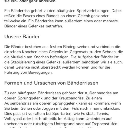
sie ein- oder ganz abreißen.
Ein Bänderriss gehört zu den häufigsten Sportverletzungen. Dabei
Geschenkideen
Fragen und Antworten
5% Extra Cash
Diabetes
reißen die Fasern eines Bandes an einem Gelenk ganz oder
teilweise ein. Ein Bänderriss kann außerdem eines oder mehrere
Bänder eines Gelenkes betreffen.
Aktuelle Coupons
Kontakt
Avene & Ducray Deals
Körperpflege & Kosmetik
7
Unsere Bänder
Ratgeber
Eucerin Deals
Liebe & Erotik
Summer SALE
Die Bänder bestehen aus festem Bindegewebe und verbinden die
einzelnen Knochen eines Gelenks im Gegensatz zu den Sehnen, die
die Muskeln am Knochen befestigen. Die Aufgabe der Bänder ist
Beliebte Beiträge
Evolsin Deals
Mutter & Kind
Reiseapotheke
die Stabilisierung eines Gelenks, außerdem benötigen wir sie auch,
damit Gelenke nicht überstreckt werden können und für die
Führung von Bewegungen.
E-Rezept einlösen
Frontline & Frontpro Deals
Nahrungsergänzung
Insektenschutz
Formen und Ursachen von Bänderrissen
Zu den häufigsten Bänderrissen gehören der Außenbandriss am
E-Rezept App
Nattermann Deals
Natur & Homöopathie
Sonnenpflege
oberen Sprunggelenk und der Kreuzbandriss. Zu einem
Außenbandriss am oberen Sprunggelenk kann es kommen, wenn
Sie beim Gehen oder Joggen mit dem Fuß nach innen umknicken.
R(h)ein Nutrition Deals
Sanitätshaus
Sommerpflege für Haar und Kopfhaut
Dies passiert vor allem bei Sportarten, wie Fußball, Tennis,
Volleyball oder Leichtathletik. Im Alltag kann Umknicken auf
unebenem oder rutschigem Untergrund oder auf Treppenstufen