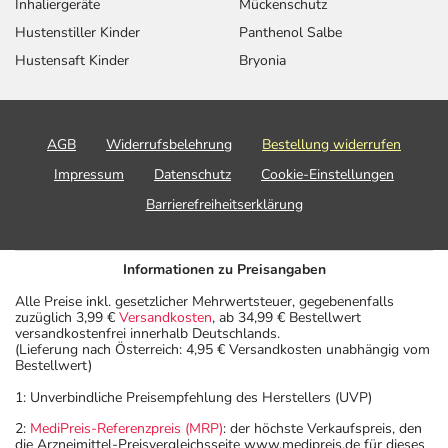
Inhaliergeräte
Mückenschutz
Hustenstiller Kinder
Panthenol Salbe
Hustensaft Kinder
Bryonia
AGB
Widerrufsbelehrung
Bestellung widerrufen
Impressum
Datenschutz
Cookie-Einstellungen
Barrierefreiheitserklärung
Informationen zu Preisangaben
Alle Preise inkl. gesetzlicher Mehrwertsteuer, gegebenenfalls
zuzüglich 3,99 €
Versandkosten
, ab 34,99 € Bestellwert
versandkostenfrei innerhalb Deutschlands.
(Lieferung nach Österreich: 4,95 € Versandkosten unabhängig vom
Bestellwert)
1: Unverbindliche Preisempfehlung des Herstellers (UVP)
2:
MediPreis-Referenzpreis (MRP)
: der höchste Verkaufspreis, den
die Arzneimittel-Preisvergleichsseite www.medipreis.de für dieses