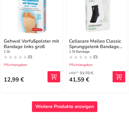
Gehwol Vorfußpolster mit
Cellacare Malleo Classic
Bandage links groß
Sprunggelenk Bandage
Größe 4
1 St
1 St Bandage
(0)
(0)
Pflichtangaben
Pflichtangaben
51,70 €
2
MRP
12,99 €
41,59 €
Weitere Produkte anzeigen