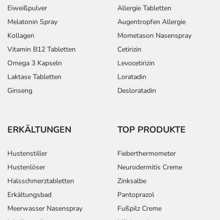
Eiweißpulver
Allergie Tabletten
Melatonin Spray
Augentropfen Allergie
Kollagen
Mometason Nasenspray
Vitamin B12 Tabletten
Cetirizin
Omega 3 Kapseln
Levocetirizin
Laktase Tabletten
Loratadin
Ginseng
Desloratadin
ERKÄLTUNGEN
TOP PRODUKTE
Hustenstiller
Fieberthermometer
Hustenlöser
Neurodermitis Creme
Halsschmerztabletten
Zinksalbe
Erkältungsbad
Pantoprazol
Meerwasser Nasenspray
Fußpilz Creme