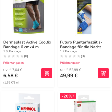
Dermaplast Active Coolfix
Futuro Plantarfasziitis-
Bandage 6 cmx4 m
Bandage für die Nacht
1 St Bandage
1 P Bandage
(0)
(0)
Pflichtangaben
Pflichtangaben
7,04 €
52,99 €
1
2
UVP
MRP
6,58 €
49,99 €
(1,65 €/1 m)
-20%
4