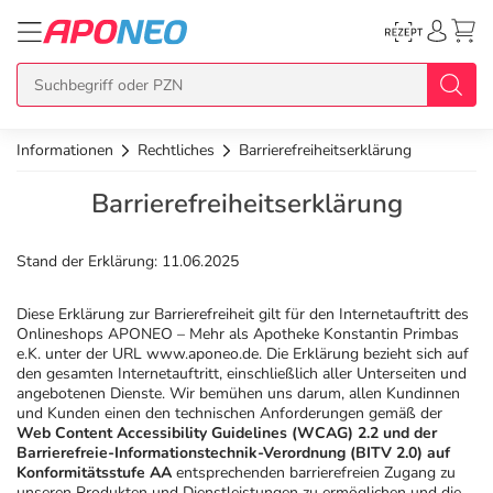
Informationen
Rechtliches
Barrierefreiheitserklärung
zurück
zurück
zurück
zurück
zurück
Barrierefreiheitserklärung
Übersicht Produkte
Übersicht Aktionen
Übersicht Services
Übersicht Rezept einlösen
Übersicht APO Cash Deals
Stand der Erklärung: 11.06.2025
Topseller
APO Cash Deals
Dermatologische Beratung
E-Rezept auf Karte
Alle APO Cash Deals
Diese Erklärung zur Barrierefreiheit gilt für den Internetauftritt des
Onlineshops APONEO – Mehr als Apotheke Konstantin Primbas
Neuheiten
Gratis dazu
Wechselwirkungscheck
E-Rezept Ausdruck
20% Extra Cash
e.K. unter der URL www.aponeo.de. Die Erklärung bezieht sich auf
den gesamten Internetauftritt, einschließlich aller Unterseiten und
angebotenen Dienste. Wir bemühen uns darum, allen Kundinnen
Im Set günstiger
Diabetes-Risiko-Test
Papier-Rezept
15% Extra Cash
Arzneimittel
und Kunden einen den technischen Anforderungen gemäß der
Web Content Accessibility Guidelines (WCAG) 2.2 und der
Barrierefreie-Informationstechnik-Verordnung (BITV 2.0) auf
Konformitätsstufe AA
entsprechenden barrierefreien Zugang zu
Schnäppchen
BMI-Rechner
10% Extra Cash
Bio & Genuss
unseren Produkten und Dienstleistungen zu ermöglichen und die