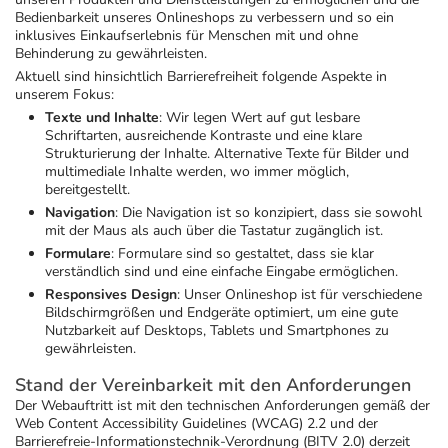
Bedienbarkeit unseres Onlineshops zu verbessern und so ein
inklusives Einkaufserlebnis für Menschen mit und ohne
Geschenkideen
Fragen und Antworten
5% Extra Cash
Diabetes
Behinderung zu gewährleisten.
Aktuell sind hinsichtlich Barrierefreiheit folgende Aspekte in
unserem Fokus:
Aktuelle Coupons
Kontakt
Avene & Ducray Deals
Körperpflege & Kosmetik
7
Texte und Inhalte
: Wir legen Wert auf gut lesbare
Schriftarten, ausreichende Kontraste und eine klare
Strukturierung der Inhalte. Alternative Texte für Bilder und
Ratgeber
Eucerin Deals
Liebe & Erotik
Summer SALE
multimediale Inhalte werden, wo immer möglich,
bereitgestellt.
Navigation
: Die Navigation ist so konzipiert, dass sie sowohl
Beliebte Beiträge
Evolsin Deals
Mutter & Kind
Reiseapotheke
mit der Maus als auch über die Tastatur zugänglich ist.
Formulare
: Formulare sind so gestaltet, dass sie klar
verständlich sind und eine einfache Eingabe ermöglichen.
E-Rezept einlösen
Frontline & Frontpro Deals
Nahrungsergänzung
Insektenschutz
Responsives Design
: Unser Onlineshop ist für verschiedene
Bildschirmgrößen und Endgeräte optimiert, um eine gute
Nutzbarkeit auf Desktops, Tablets und Smartphones zu
E-Rezept App
Nattermann Deals
Natur & Homöopathie
Sonnenpflege
gewährleisten.
Stand der Vereinbarkeit mit den Anforderungen
R(h)ein Nutrition Deals
Sanitätshaus
Sommerpflege für Haar und Kopfhaut
Der Webauftritt ist mit den technischen Anforderungen gemäß der
Web Content Accessibility Guidelines (WCAG) 2.2 und der
Barrierefreie-Informationstechnik-Verordnung (BITV 2.0) derzeit