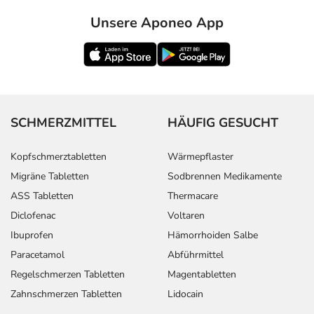
Unsere Aponeo App
SCHMERZMITTEL
HÄUFIG GESUCHT
Kopfschmerztabletten
Wärmepflaster
Migräne Tabletten
Sodbrennen Medikamente
ASS Tabletten
Thermacare
Diclofenac
Voltaren
Ibuprofen
Hämorrhoiden Salbe
Paracetamol
Abführmittel
Regelschmerzen Tabletten
Magentabletten
Zahnschmerzen Tabletten
Lidocain