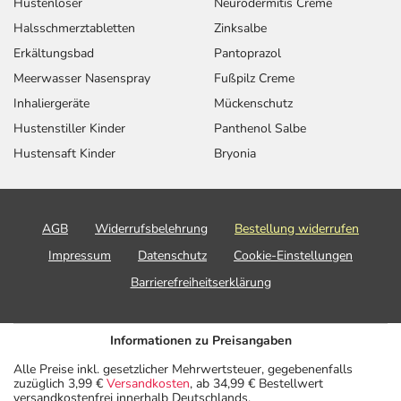
Hustenlöser
Neurodermitis Creme
Halsschmerztabletten
Zinksalbe
Erkältungsbad
Pantoprazol
Meerwasser Nasenspray
Fußpilz Creme
Inhaliergeräte
Mückenschutz
Hustenstiller Kinder
Panthenol Salbe
Hustensaft Kinder
Bryonia
AGB
Widerrufsbelehrung
Bestellung widerrufen
Impressum
Datenschutz
Cookie-Einstellungen
Barrierefreiheitserklärung
Informationen zu Preisangaben
Alle Preise inkl. gesetzlicher Mehrwertsteuer, gegebenenfalls
zuzüglich 3,99 €
Versandkosten
, ab 34,99 € Bestellwert
versandkostenfrei innerhalb Deutschlands.