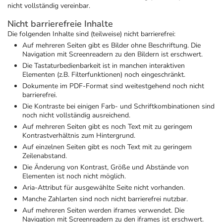
Refluthin, Lasea & Carmenthin Deals
Sport & Fitness
Täglich gut versorgt
nicht vollständig vereinbar.
Nicht barrierefreie Inhalte
Salus Deals
Tierapotheke
Die folgenden Inhalte sind (teilweise) nicht barrierefrei:
Auf mehreren Seiten gibt es Bilder ohne Beschriftung. Die
Navigation mit Screenreadern zu den Bildern ist erschwert.
Vitamine & Mineralstoffe
Die Tastaturbedienbarkeit ist in manchen interaktiven
Elementen (z.B. Filterfunktionen) noch eingeschränkt.
Dokumente im PDF-Format sind weitestgehend noch nicht
Marken
barrierefrei.
Die Kontraste bei einigen Farb- und Schriftkombinationen sind
noch nicht vollständig ausreichend.
Auf mehreren Seiten gibt es noch Text mit zu geringem
Kontrastverhältnis zum Hintergrund.
Auf einzelnen Seiten gibt es noch Text mit zu geringem
Zeilenabstand.
Die Änderung von Kontrast, Größe und Abstände von
Elementen ist noch nicht möglich.
Aria-Attribut für ausgewählte Seite nicht vorhanden.
Manche Zahlarten sind noch nicht barrierefrei nutzbar.
Auf mehreren Seiten werden iframes verwendet. Die
Navigation mit Screenreadern zu den iframes ist erschwert.