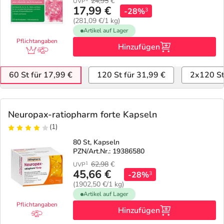
24,95
€
UVP
17,99 €
-28%
3
(281,09 €/1 kg)
Artikel auf Lager
Pflichtangaben
Hinzufügen
60 St für 17,99 €
120 St für 31,99 €
2x120 St
Neuropax-ratiopharm forte Kapseln
(1)
80 St, Kapseln
PZN/Art.Nr.: 19386580
62,98
€
1
UVP
45,66 €
-28%
3
(1902,50 €/1 kg)
Artikel auf Lager
Pflichtangaben
Hinzufügen