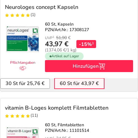
Neurologes concept Kapseln
(1)
60 St, Kapseln
PZN/Art.Nr.: 17308127
51,90
€
1
UVP
43,97 €
-15%
3
(1374,06 €/1 kg)
Artikel auf Lager
Pflichtangaben
Hinzufügen
30 St für 25,76 €
60 St für 43,97 €
vitamin B-Loges komplett Filmtabletten
(11)
60 St, Filmtabletten
PZN/Art.Nr.: 11101514
1