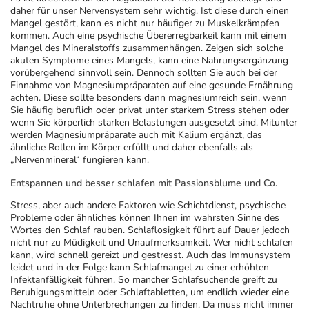
daher für unser Nervensystem sehr wichtig. Ist diese durch einen
Mangel gestört, kann es nicht nur häufiger zu Muskelkrämpfen
kommen. Auch eine psychische Übererregbarkeit kann mit einem
Mangel des Mineralstoffs zusammenhängen. Zeigen sich solche
akuten Symptome eines Mangels, kann eine Nahrungsergänzung
vorübergehend sinnvoll sein. Dennoch sollten Sie auch bei der
Einnahme von Magnesiumpräparaten auf eine gesunde Ernährung
achten. Diese sollte besonders dann magnesiumreich sein, wenn
Sie häufig beruflich oder privat unter starkem Stress stehen oder
wenn Sie körperlich starken Belastungen ausgesetzt sind. Mitunter
werden Magnesiumpräparate auch mit Kalium ergänzt, das
ähnliche Rollen im Körper erfüllt und daher ebenfalls als
„Nervenmineral“ fungieren kann.
Entspannen und besser schlafen mit Passionsblume und Co.
Stress, aber auch andere Faktoren wie Schichtdienst, psychische
Probleme oder ähnliches können Ihnen im wahrsten Sinne des
Wortes den Schlaf rauben. Schlaflosigkeit führt auf Dauer jedoch
nicht nur zu Müdigkeit und Unaufmerksamkeit. Wer nicht schlafen
kann, wird schnell gereizt und gestresst. Auch das Immunsystem
leidet und in der Folge kann Schlafmangel zu einer erhöhten
Infektanfälligkeit führen. So mancher Schlafsuchende greift zu
Beruhigungsmitteln oder Schlaftabletten, um endlich wieder eine
Nachtruhe ohne Unterbrechungen zu finden. Da muss nicht immer