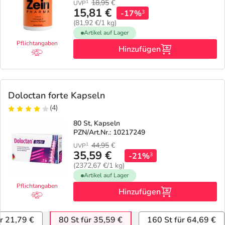
18,95
€
1
UVP
15,81 €
-17%
3
(81,92 €/1 kg)
Artikel auf Lager
Pflichtangaben
Hinzufügen
Doloctan forte Kapseln
(4)
80 St, Kapseln
PZN/Art.Nr.: 10217249
44,95
€
1
UVP
35,59 €
-21%
3
(2372,67 €/1 kg)
Artikel auf Lager
Pflichtangaben
Hinzufügen
ür 21,79 €
80 St für 35,59 €
160 St für 64,69 €