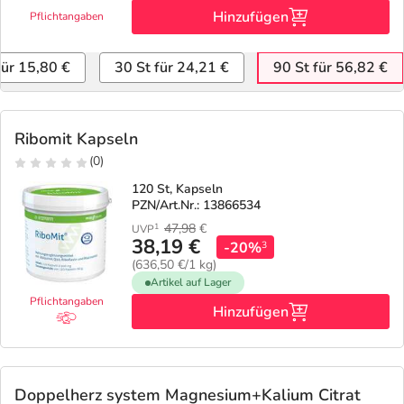
Hinzufügen
Pflichtangaben
für 15,80 €
30 St für 24,21 €
90 St für 56,82 €
Ribomit Kapseln
(0)
120 St, Kapseln
PZN/Art.Nr.: 13866534
47,98
€
1
UVP
38,19 €
-20%
3
(636,50 €/1 kg)
Artikel auf Lager
Pflichtangaben
Hinzufügen
Doppelherz system Magnesium+Kalium Citrat