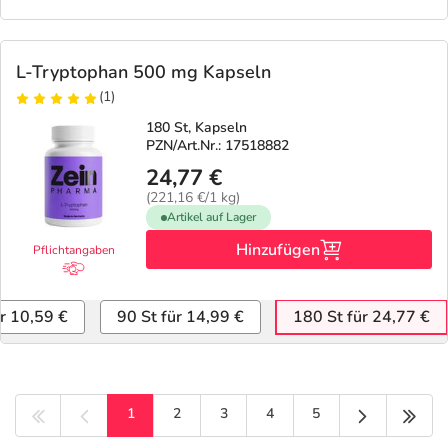
L-Tryptophan 500 mg Kapseln
(1)
180 St, Kapseln
PZN/Art.Nr.: 17518882
24,77 €
(221,16 €/1 kg)
Artikel auf Lager
Hinzufügen
Pflichtangaben
ür 10,59 €
90 St für 14,99 €
180 St für 24,77 €
Nächste Sei
Letz
1
2
3
4
5