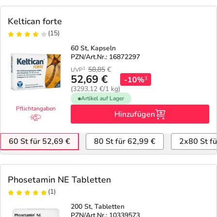
Keltican forte
(15)
60 St, Kapseln
PZN/Art.Nr.: 16872297
58,85
€
1
UVP
52,69 €
-10%
3
(3293,12 €/1 kg)
Artikel auf Lager
Pflichtangaben
Hinzufügen
60 St für 52,69 €
80 St für 62,99 €
2x80 St fü
Phosetamin NE Tabletten
(1)
200 St, Tabletten
PZN/Art.Nr.: 10339573