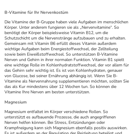
B-Vitamine für Ihr Nervenkostüm
Die Vitamine der B-Gruppe haben viele Aufgaben im menschlichen
Körper. Unter anderem fungieren sie als „Nervenvitamine“. So
benötigt der Körper beispielsweise Vitamin B12, um die
Schutzschicht um die Nervenstränge aufzubauen und zu erhalten.
Gemeinsam mit Vitamin B6 erfüllt dieses Vitamin außerdem
wichtige Aufgaben beim Energiestoffwechsel, der Zellteilung
sowie beim Eiweißstoffwechsel. So unterstützen B-Vitamine
Nerven und Gehirn in ihrer normalen Funktion. Vitamin B1 spielt
eine wichtige Rolle im Kohlenhydratstoffwechsel, der vor allem für
das Gehirn sehr wichtig ist. Es ist von Kohlenhydraten, genauer
von Glucose, bei seiner Ernährung abhängig ist. Wenn Sie B-
Vitamine als Nervennahrung supplementieren möchten, sollten Sie
das als Kur mindestens über 12 Wochen tun. So können die
Vitamine Ihre Nerven am besten unterstützen.
Magnesium
Magnesium entfaltet im Körper verschiedene Rollen. So
unterstützt es aufbauende Prozesse, die auch angegriffenen
Nerven helfen können. Bei Stress, Entzündungen oder
Krampfneigung kann sich Magnesium ebenfalls positiv auswirken.
Es ist außerdem an der Regulation der Reizleitung beteiligt und