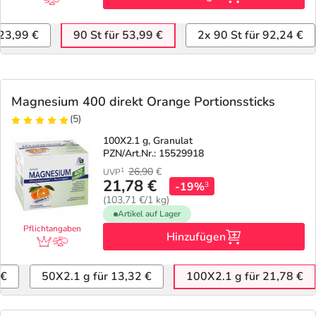
 23,99 €
90 St für 53,99 €
2x 90 St für 92,24 €
Magnesium 400 direkt Orange Portionssticks
(5)
100X2.1 g, Granulat
PZN/Art.Nr.: 15529918
26,90
€
1
UVP
21,78 €
-19%
3
(103,71 €/1 kg)
Artikel auf Lager
Pflichtangaben
Hinzufügen
 €
50X2.1 g für 13,32 €
100X2.1 g für 21,78 €