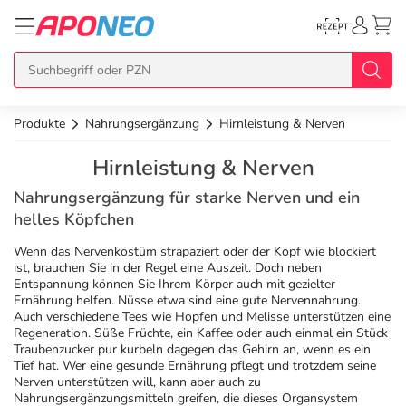
Produkte
Nahrungsergänzung
Hirnleistung & Nerven
zurück
zurück
zurück
zurück
zurück
Hirnleistung & Nerven
Übersicht Produkte
Übersicht Aktionen
Übersicht Services
Übersicht Rezept einlösen
Übersicht APO Cash Deals
Nahrungsergänzung für starke Nerven und ein
helles Köpfchen
Topseller
APO Cash Deals
Dermatologische Beratung
E-Rezept auf Karte
Alle APO Cash Deals
Wenn das Nervenkostüm strapaziert oder der Kopf wie blockiert
ist, brauchen Sie in der Regel eine Auszeit. Doch neben
Entspannung können Sie Ihrem Körper auch mit gezielter
Neuheiten
Gratis dazu
Wechselwirkungscheck
E-Rezept Ausdruck
20% Extra Cash
Ernährung helfen. Nüsse etwa sind eine gute Nervennahrung.
Auch verschiedene Tees wie Hopfen und Melisse unterstützen eine
Regeneration. Süße Früchte, ein Kaffee oder auch einmal ein Stück
Im Set günstiger
Diabetes-Risiko-Test
Papier-Rezept
15% Extra Cash
Arzneimittel
Traubenzucker pur kurbeln dagegen das Gehirn an, wenn es ein
Tief hat. Wer eine gesunde Ernährung pflegt und trotzdem seine
Nerven unterstützen will, kann aber auch zu
Schnäppchen
BMI-Rechner
10% Extra Cash
Bio & Genuss
Nahrungsergänzungsmitteln greifen, die dieses Organsystem