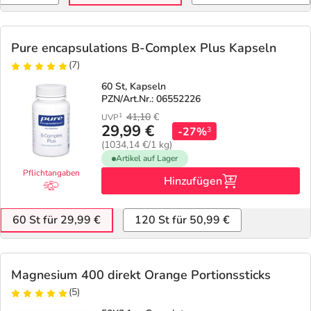
Pure encapsulations B-Complex Plus Kapseln
(7)
60 St, Kapseln
PZN/Art.Nr.: 06552226
41,10
€
1
UVP
29,99 €
-27%
3
(1034,14 €/1 kg)
Artikel auf Lager
Pflichtangaben
Hinzufügen
60 St für 29,99 €
120 St für 50,99 €
Magnesium 400 direkt Orange Portionssticks
(5)