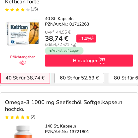
Keltican forte
(15)
40 St, Kapseln
PZN/Art.Nr.: 01712263
44,95
€
1
UVP
38,74 €
-14%
3
(3654,72 €/1 kg)
Artikel auf Lager
Pflichtangaben
Hinzufügen
40 St für 38,74 €
60 St für 52,69 €
80 St für 
Omega-3 1000 mg Seefischöl Softgelkapseln
hochdo.
(2)
140 St, Kapseln
PZN/Art.Nr.: 13721801