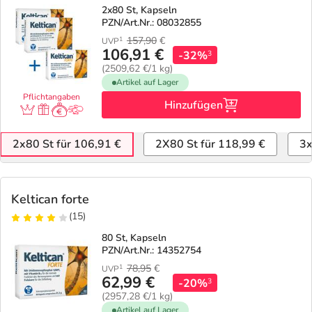
2x80 St, Kapseln
PZN/Art.Nr.: 08032855
157,90
€
1
UVP
106,91 €
-32%
3
(2509,62 €/1 kg)
Artikel auf Lager
Pflichtangaben
Hinzufügen
2x80 St für 106,91 €
2X80 St für 118,99 €
3x
Keltican forte
(15)
80 St, Kapseln
PZN/Art.Nr.: 14352754
78,95
€
1
UVP
62,99 €
-20%
3
(2957,28 €/1 kg)
Artikel auf Lager