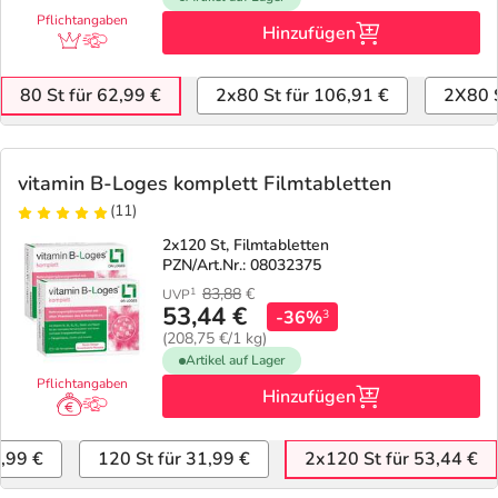
Pflichtangaben
Hinzufügen
80 St für 62,99 €
2x80 St für 106,91 €
2X80 S
vitamin B-Loges komplett Filmtabletten
(11)
2x120 St, Filmtabletten
PZN/Art.Nr.: 08032375
83,88
€
1
UVP
53,44 €
-36%
3
(208,75 €/1 kg)
Artikel auf Lager
Pflichtangaben
Hinzufügen
7,99 €
120 St für 31,99 €
2x120 St für 53,44 €