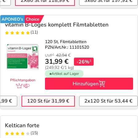
Refluthin, Lasea & Carmenthin Deals
1 €
2X80 St für 118,99 €
3x80 St für 157,92 €
Sport & Fitness
Täglich gut versorgt
Salus Deals
Tierapotheke
vitamin B-Loges komplett Filmtabletten
(11)
Vitamine & Mineralstoffe
120 St, Filmtabletten
PZN/Art.Nr.: 11101520
Marken
42,94
€
1
UVP
31,99 €
-26%
3
(249,92 €/1 kg)
Artikel auf Lager
Pflichtangaben
Hinzufügen
7,99 €
120 St für 31,99 €
2x120 St für 53,44 €
Keltican forte
(15)