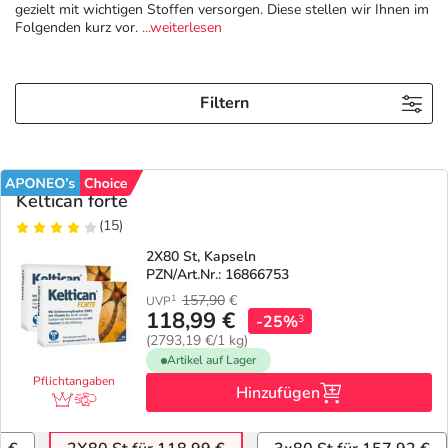
gezielt mit wichtigen Stoffen versorgen. Diese stellen wir Ihnen im
Folgenden kurz vor.
...weiterlesen
Geschenkideen
Fragen und Antworten
5% Extra Cash
Diabetes
Aktuelle Coupons
Kontakt
Avene & Ducray Deals
Körperpflege & Kosmetik
Filtern
7
Ratgeber
Eucerin Deals
Liebe & Erotik
Summer SALE
Keltican forte
Beliebte Beiträge
Evolsin Deals
Mutter & Kind
Reiseapotheke
(15)
2X80 St, Kapseln
E-Rezept einlösen
Frontline & Frontpro Deals
Nahrungsergänzung
Insektenschutz
PZN/Art.Nr.: 16866753
157,90
€
1
UVP
118,99 €
-25%
3
E-Rezept App
Nattermann Deals
Natur & Homöopathie
Sonnenpflege
(2793,19 €/1 kg)
Artikel auf Lager
Pflichtangaben
R(h)ein Nutrition Deals
Sanitätshaus
Sommerpflege für Haar und Kopfhaut
Hinzufügen