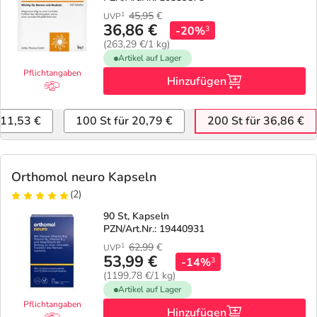
45,95
€
1
UVP
36,86 €
-20%
3
(263,29 €/1 kg)
Artikel auf Lager
Pflichtangaben
Hinzufügen
 11,53 €
100 St für 20,79 €
200 St für 36,86 €
Orthomol neuro Kapseln
(2)
90 St, Kapseln
PZN/Art.Nr.: 19440931
62,99
€
1
UVP
53,99 €
-14%
3
(1199,78 €/1 kg)
Artikel auf Lager
Pflichtangaben
Hinzufügen