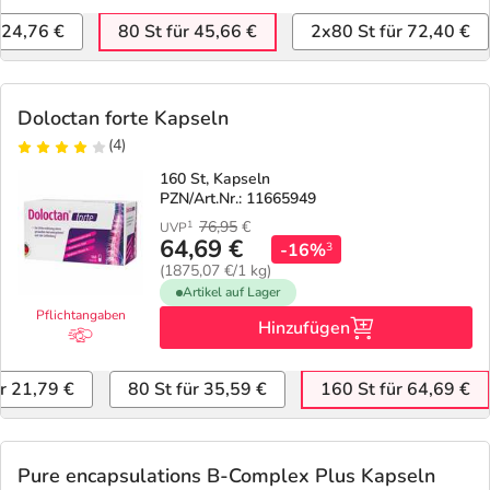
 24,76 €
80 St für 45,66 €
2x80 St für 72,40 €
Doloctan forte Kapseln
(4)
160 St, Kapseln
PZN/Art.Nr.: 11665949
76,95
€
1
UVP
64,69 €
-16%
3
(1875,07 €/1 kg)
Artikel auf Lager
Pflichtangaben
Hinzufügen
ür 21,79 €
80 St für 35,59 €
160 St für 64,69 €
Pure encapsulations B-Complex Plus Kapseln