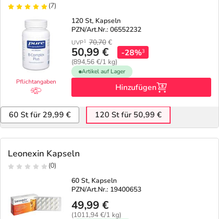
(7)
120 St, Kapseln
PZN/Art.Nr.: 06552232
70,70
€
1
UVP
50,99 €
-28%
3
(894,56 €/1 kg)
Artikel auf Lager
Pflichtangaben
Hinzufügen
60 St für 29,99 €
120 St für 50,99 €
Leonexin Kapseln
(0)
60 St, Kapseln
PZN/Art.Nr.: 19400653
49,99 €
(1011,94 €/1 kg)