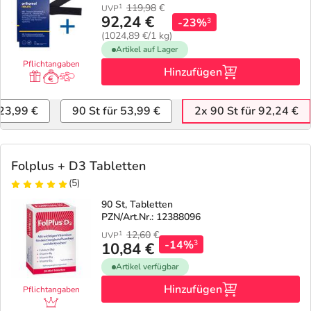
119,98
€
1
UVP
92,24 €
-23%
3
(1024,89 €/1 kg)
Artikel auf Lager
Pflichtangaben
Hinzufügen
 23,99 €
90 St für 53,99 €
2x 90 St für 92,24 €
Folplus + D3 Tabletten
(5)
90 St, Tabletten
PZN/Art.Nr.: 12388096
12,60
€
1
UVP
-14%
3
10,84 €
Artikel verfügbar
Hinzufügen
Pflichtangaben