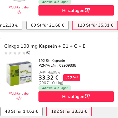
Artikel auf Lager
Pflichtangaben
Hinzufügen
ür 12,33 €
60 St für 21,68 €
120 St für 35,31 €
Ginkgo 100 mg Kapseln + B1 + C + E
(0)
192 St, Kapseln
PZN/Art.Nr.: 02909335
42,95
€
1
UVP
33,32 €
-22%
3
(296,71 €/1 kg)
Artikel auf Lager
Pflichtangaben
Hinzufügen
48 St für 14,62 €
192 St für 33,32 €