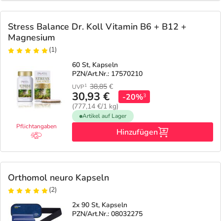
Stress Balance Dr. Koll Vitamin B6 + B12 +
Magnesium
(1)
60 St, Kapseln
PZN/Art.Nr.: 17570210
38,85
€
1
UVP
30,93 €
-20%
3
(777,14 €/1 kg)
Artikel auf Lager
Pflichtangaben
Hinzufügen
Orthomol neuro Kapseln
(2)
2x 90 St, Kapseln
PZN/Art.Nr.: 08032275