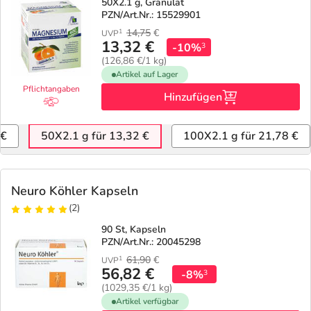
50X2.1 g, Granulat
PZN/Art.Nr.: 15529901
14,75
€
1
UVP
13,32 €
-10%
3
(126,86 €/1 kg)
Artikel auf Lager
Pflichtangaben
Hinzufügen
 €
50X2.1 g für 13,32 €
100X2.1 g für 21,78 €
Neuro Köhler Kapseln
(2)
90 St, Kapseln
PZN/Art.Nr.: 20045298
61,90
€
1
UVP
56,82 €
-8%
3
(1029,35 €/1 kg)
Artikel verfügbar