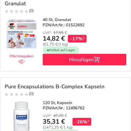
Granulat
(0)
40 St, Granulat
PZN/Art.Nr.: 01522692
17,95
€
1
UVP
14,82 €
-17%
3
(61,75 €/1 kg)
Artikel auf Lager
Pflichtangaben
Hinzufügen
Pure Encapsulations B-Complex Kapseln
(0)
120 St, Kapseln
PZN/Art.Nr.: 12496762
47,70
€
1
UVP
35,31 €
-26%
3
(1471,25 €/1 kg)