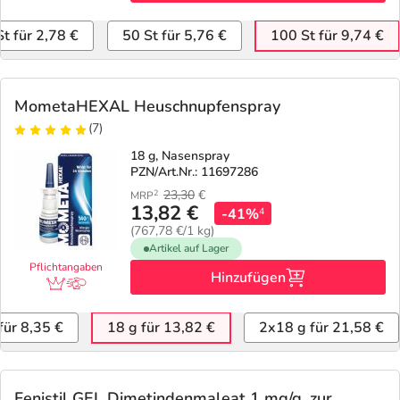
St für 2,78 €
50 St für 5,76 €
100 St für 9,74 €
MometaHEXAL Heuschnupfenspray
(7)
18 g, Nasenspray
PZN/Art.Nr.: 11697286
23,30
€
2
MRP
13,82 €
-41%
4
(767,78 €/1 kg)
Artikel auf Lager
Pflichtangaben
Hinzufügen
für 8,35 €
18 g für 13,82 €
2x18 g für 21,58 €
Fenistil GEL Dimetindenmaleat 1 mg/g, zur