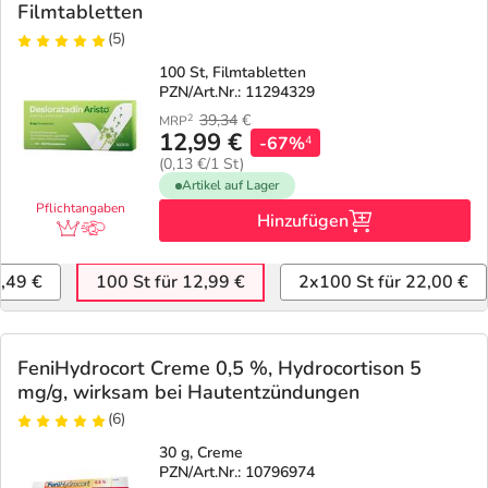
Filmtabletten
(5)
100 St, Filmtabletten
PZN/Art.Nr.: 11294329
39,34
€
2
MRP
12,99 €
-67%
4
(0,13 €/1 St)
Artikel auf Lager
Pflichtangaben
Hinzufügen
6,49 €
100 St für 12,99 €
2x100 St für 22,00 €
FeniHydrocort Creme 0,5 %, Hydrocortison 5
mg/g, wirksam bei Hautentzündungen
(6)
30 g, Creme
PZN/Art.Nr.: 10796974