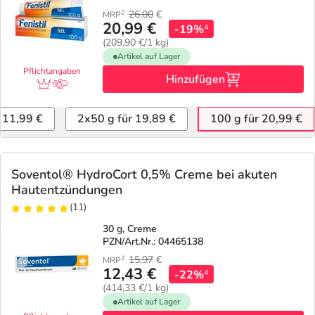
26,00
€
2
MRP
20,99 €
-19%
4
(209,90 €/1 kg)
Artikel auf Lager
Pflichtangaben
Hinzufügen
r 11,99 €
2x50 g für 19,89 €
100 g für 20,99 €
Soventol® HydroCort 0,5% Creme bei akuten
Hautentzündungen
(11)
30 g, Creme
PZN/Art.Nr.: 04465138
15,97
€
2
MRP
12,43 €
-22%
4
(414,33 €/1 kg)
Artikel auf Lager