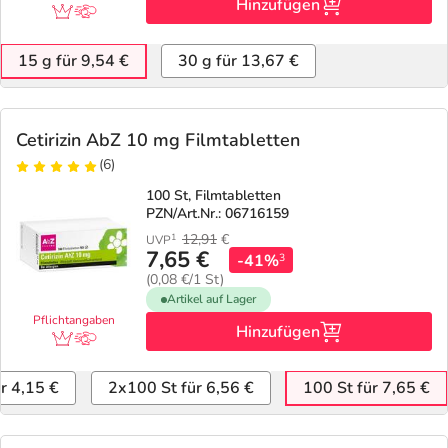
Hinzufügen
15 g für 9,54 €
30 g für 13,67 €
Cetirizin AbZ 10 mg Filmtabletten
(6)
100 St, Filmtabletten
PZN/Art.Nr.: 06716159
12,91
€
1
UVP
7,65 €
-41%
3
(0,08 €/1 St)
Artikel auf Lager
Pflichtangaben
Hinzufügen
ür 4,15 €
2x100 St für 6,56 €
100 St für 7,65 €