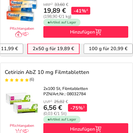
33,60
€
2
MRP
19,89 €
-41%
4
(198,90 €/1 kg)
Artikel auf Lager
Pflichtangaben
Hinzufügen
r 11,99 €
2x50 g für 19,89 €
100 g für 20,99 €
Cetirizin AbZ 10 mg Filmtabletten
(6)
2x100 St, Filmtabletten
PZN/Art.Nr.: 08032784
25,82
€
1
UVP
6,56 €
-75%
3
(0,03 €/1 St)
Artikel auf Lager
Pflichtangaben
Hinzufügen