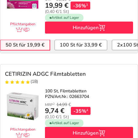
19,99 €
-36%
3
(0,40 €/1 St)
Artikel auf Lager
Pflichtangaben
Hinzufügen
50 St für 19,99 €
100 St für 33,99 €
2x100 St
CETIRIZIN ADGC Filmtabletten
(18)
100 St, Filmtabletten
PZN/Art.Nr.: 02663704
14,99
€
2
MRP
9,74 €
-35%
4
(0,10 €/1 St)
Artikel auf Lager
Pflichtangaben
Hinzufügen