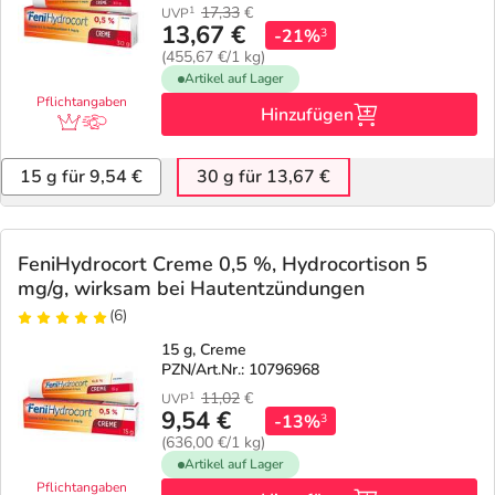
17,33
€
1
UVP
13,67 €
-21%
3
(455,67 €/1 kg)
Artikel auf Lager
Pflichtangaben
Hinzufügen
15 g für 9,54 €
30 g für 13,67 €
FeniHydrocort Creme 0,5 %, Hydrocortison 5
mg/g, wirksam bei Hautentzündungen
(6)
15 g, Creme
PZN/Art.Nr.: 10796968
11,02
€
1
UVP
9,54 €
-13%
3
(636,00 €/1 kg)
Artikel auf Lager
Pflichtangaben