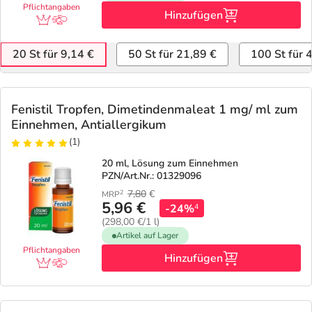
Pflichtangaben
Hinzufügen
20 St für 9,14 €
50 St für 21,89 €
100 St für 
Fenistil Tropfen, Dimetindenmaleat 1 mg/ ml zum
Einnehmen, Antiallergikum
(1)
20 ml, Lösung zum Einnehmen
PZN/Art.Nr.: 01329096
7,80
€
2
MRP
5,96 €
-24%
4
(298,00 €/1 l)
Artikel auf Lager
Pflichtangaben
Hinzufügen