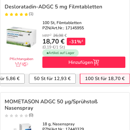
Desloratadin-ADGC 5 mg Filmtabletten
(1)
100 St, Filmtabletten
PZN/Art.Nr.: 17145955
26,98
€
2
MRP
18,70 €
-31%
4
(0,19 €/1 St)
Artikel auf Lager
Pflichtangaben
Hinzufügen
für 5,86 €
50 St für 12,93 €
100 St für 18,70 €
MOMETASON ADGC 50 µg/Sprühstoß
Nasenspray
(0)
18 g, Nasenspray
PZN/Art.Nr.: 17440329