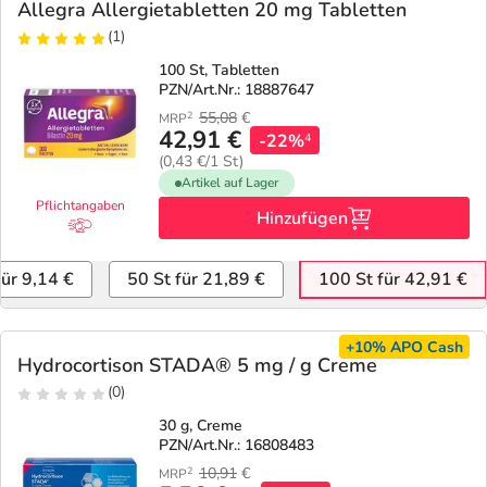
Allegra Allergietabletten 20 mg Tabletten
(1)
100 St, Tabletten
PZN/Art.Nr.: 18887647
55,08
€
2
MRP
42,91 €
-22%
4
(0,43 €/1 St)
Artikel auf Lager
Pflichtangaben
Hinzufügen
für 9,14 €
50 St für 21,89 €
100 St für 42,91 €
+10%
APO Cash
Hydrocortison STADA® 5 mg / g Creme
(0)
30 g, Creme
PZN/Art.Nr.: 16808483
10,91
€
2
MRP