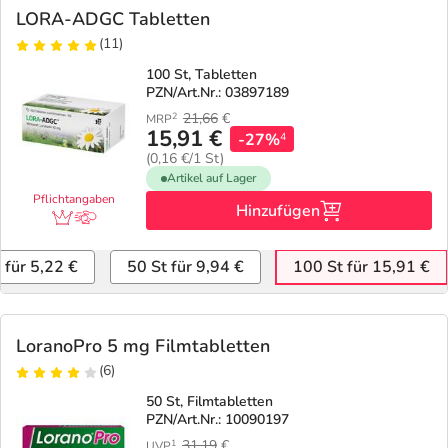
LORA-ADGC Tabletten
(11)
100 St, Tabletten
PZN/Art.Nr.: 03897189
21,66
€
2
MRP
15,91 €
-27%
4
(0,16 €/1 St)
Artikel auf Lager
Pflichtangaben
Hinzufügen
 für 5,22 €
50 St für 9,94 €
100 St für 15,91 €
LoranoPro 5 mg Filmtabletten
(6)
50 St, Filmtabletten
PZN/Art.Nr.: 10090197
31,19
€
1
UVP