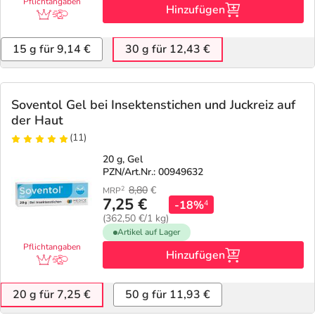
Pflichtangaben
Hinzufügen
15 g für 9,14 €
30 g für 12,43 €
Soventol Gel bei Insektenstichen und Juckreiz auf
der Haut
(11)
20 g, Gel
PZN/Art.Nr.: 00949632
8,80
€
2
MRP
7,25 €
-18%
4
(362,50 €/1 kg)
Artikel auf Lager
Pflichtangaben
Hinzufügen
20 g für 7,25 €
50 g für 11,93 €