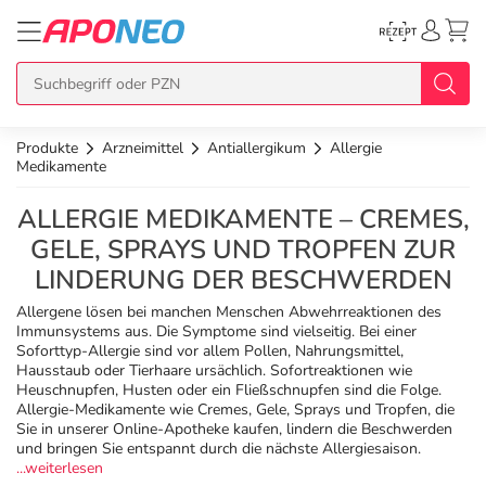
Produkte
Arzneimittel
Antiallergikum
Allergie
zurück
zurück
zurück
zurück
zurück
Medikamente
ALLERGIE MEDIKAMENTE – CREMES,
Übersicht Produkte
Übersicht Aktionen
Übersicht Services
Übersicht Rezept einlösen
Übersicht APO Cash Deals
GELE, SPRAYS UND TROPFEN ZUR
LINDERUNG DER BESCHWERDEN
Topseller
APO Cash Deals
Dermatologische Beratung
E-Rezept auf Karte
Alle APO Cash Deals
Allergene lösen bei manchen Menschen Abwehrreaktionen des
Immunsystems aus. Die Symptome sind vielseitig. Bei einer
Neuheiten
Gratis dazu
Wechselwirkungscheck
E-Rezept Ausdruck
20% Extra Cash
Soforttyp-Allergie sind vor allem Pollen, Nahrungsmittel,
Hausstaub oder Tierhaare ursächlich. Sofortreaktionen wie
Heuschnupfen, Husten oder ein Fließschnupfen sind die Folge.
Im Set günstiger
Diabetes-Risiko-Test
Papier-Rezept
15% Extra Cash
Arzneimittel
Allergie-Medikamente wie Cremes, Gele, Sprays und Tropfen, die
Sie in unserer Online-Apotheke kaufen, lindern die Beschwerden
und bringen Sie entspannt durch die nächste Allergiesaison.
Schnäppchen
BMI-Rechner
10% Extra Cash
...weiterlesen
Bio & Genuss