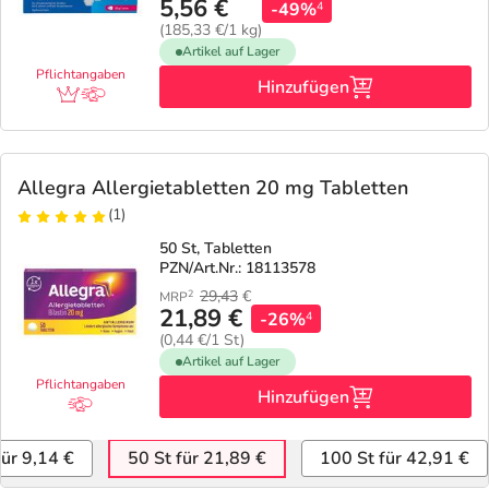
5,56 €
-49%
4
(185,33 €/1 kg)
Artikel auf Lager
Pflichtangaben
Hinzufügen
Allegra Allergietabletten 20 mg Tabletten
(1)
50 St, Tabletten
PZN/Art.Nr.: 18113578
29,43
€
2
MRP
21,89 €
-26%
4
(0,44 €/1 St)
Artikel auf Lager
Pflichtangaben
Hinzufügen
für 9,14 €
50 St für 21,89 €
100 St für 42,91 €