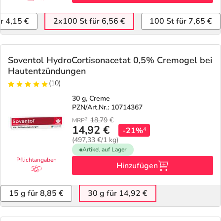
ür 4,15 €
2x100 St für 6,56 €
100 St für 7,65 €
Soventol HydroCortisonacetat 0,5% Cremogel bei
Hautentzündungen
(10)
30 g, Creme
PZN/Art.Nr.: 10714367
18,79
€
2
MRP
14,92 €
-21%
4
(497,33 €/1 kg)
Artikel auf Lager
Pflichtangaben
Hinzufügen
15 g für 8,85 €
30 g für 14,92 €