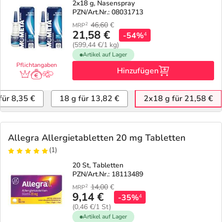
2x18 g, Nasenspray
PZN/Art.Nr.: 08031713
46,60
€
2
MRP
21,58 €
-54%
4
(599,44 €/1 kg)
Artikel auf Lager
Pflichtangaben
Hinzufügen
für 8,35 €
18 g für 13,82 €
2x18 g für 21,58 €
Allegra Allergietabletten 20 mg Tabletten
(1)
20 St, Tabletten
PZN/Art.Nr.: 18113489
14,00
€
2
MRP
9,14 €
-35%
4
(0,46 €/1 St)
Artikel auf Lager