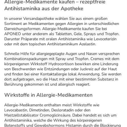
Allergie-Medikamente kaufen – rezeptfreie
Antihistaminika aus der Apotheke
In unserer Versandapotheke wählen Sie aus einem großen
Sortiment an Medikamenten gegen Allergien in unterschiedlichen
Darreichungsformen. Allergie-Medikamente kaufen Sie bei
APONEO unter anderem als Tabletten, Gele, Sprays und Tropfen.
Darunter Präparate mit oralen Antihistaminika wie Levoceterizin
oder mit dem topischen Antihistaminikum Azelastin.
Schnelle Hilfe für allergiegeplagte Augen und Nasen versprechen
Kombinationspackungen mit Spray und Tropfen. Cremes mit dem
körpereigenen Wirkstoff Hydrocortison bewirken eine Linderung
von Beschwerden wie Entzündungen oder Juckreiz auf der Haut
und finden bei einer Kontaktallergie lokal Anwendung. Sie werden
dort aufgetragen, wo die Haut mit einer bestimmten Substanz in
Berührung gekommen ist und allergisch reagiert.
Wirkstoffe in Allergie-Medikamenten
Allergie-Medikamente enthalten meist Wirkstoffe wie
Levocabastin, Dimetinden, Desloratadin oder den
Mastzellstabilisator Cromoglicinsäure. Dabei handelt es sich um
Antihistaminika, welche die Wirkung des körpereigenen
Botenstoffs und Gewebshormons Histamin durch die Blockierung