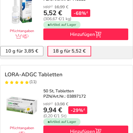
16,99
€
2
MRP
5,52 €
-68%
4
(306,67 €/1 kg)
Artikel auf Lager
Pflichtangaben
Hinzufügen
10 g für 3,85 €
18 g für 5,52 €
LORA-ADGC Tabletten
(11)
50 St, Tabletten
PZN/Art.Nr.: 03897172
13,98
€
2
MRP
9,94 €
-29%
4
(0,20 €/1 St)
Artikel auf Lager
Pflichtangaben
Hinzufügen