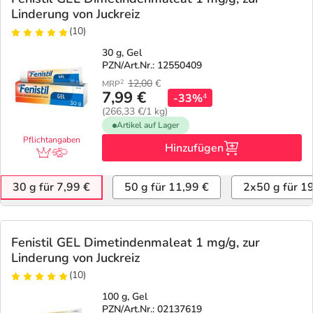
Linderung von Juckreiz
(10)
30 g, Gel
PZN/Art.Nr.: 12550409
12,00
€
2
MRP
7,99 €
-33%
4
(266,33 €/1 kg)
Artikel auf Lager
Pflichtangaben
Hinzufügen
30 g für 7,99 €
50 g für 11,99 €
2x50 g für 1
Fenistil GEL Dimetindenmaleat 1 mg/g, zur
Linderung von Juckreiz
(10)
100 g, Gel
PZN/Art.Nr.: 02137619