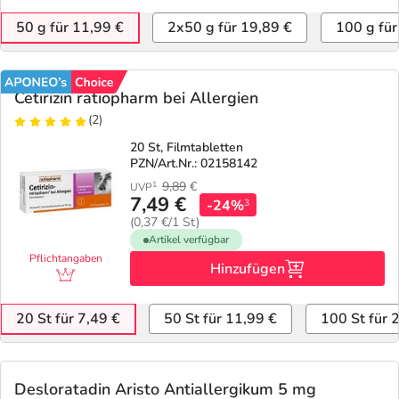
Refluthin, Lasea & Carmenthin Deals
Sport & Fitness
Täglich gut versorgt
50 g für 11,99 €
2x50 g für 19,89 €
100 g für
Salus Deals
Tierapotheke
Cetirizin ratiopharm bei Allergien
Vitamine & Mineralstoffe
(2)
20 St, Filmtabletten
Marken
PZN/Art.Nr.: 02158142
9,89
€
1
UVP
7,49 €
-24%
3
(0,37 €/1 St)
Artikel verfügbar
Pflichtangaben
Hinzufügen
20 St für 7,49 €
50 St für 11,99 €
100 St für 
Desloratadin Aristo Antiallergikum 5 mg