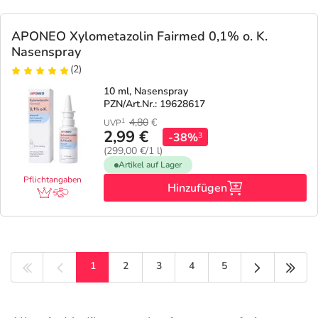
APONEO Xylometazolin Fairmed 0,1% o. K.
Nasenspray
(2)
10 ml, Nasenspray
PZN/Art.Nr.: 19628617
4,80
€
1
UVP
2,99 €
-38%
3
(299,00 €/1 l)
Artikel auf Lager
Pflichtangaben
Hinzufügen
Nächste Sei
Letz
1
2
3
4
5