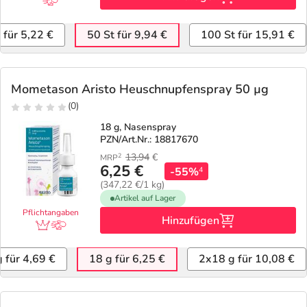
 für 5,22 €
50 St für 9,94 €
100 St für 15,91 €
Mometason Aristo Heuschnupfenspray 50 µg
(0)
18 g, Nasenspray
PZN/Art.Nr.: 18817670
13,94
€
2
MRP
6,25 €
-55%
4
(347,22 €/1 kg)
Artikel auf Lager
Pflichtangaben
Hinzufügen
 für 4,69 €
18 g für 6,25 €
2x18 g für 10,08 €