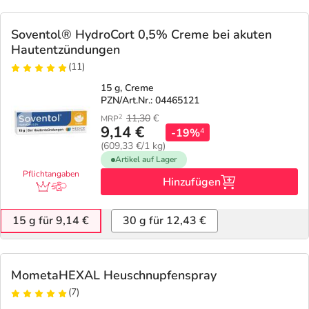
Soventol® HydroCort 0,5% Creme bei akuten
Hautentzündungen
(11)
15 g, Creme
PZN/Art.Nr.: 04465121
11,30
€
2
MRP
9,14 €
-19%
4
(609,33 €/1 kg)
Artikel auf Lager
Pflichtangaben
Hinzufügen
15 g für 9,14 €
30 g für 12,43 €
MometaHEXAL Heuschnupfenspray
(7)