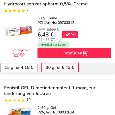
Hydrocortison ratiopharm 0,5%, Creme
(2)
30 g, Creme
PZN/Art.Nr.: 09703312
12,69
€
1
UVP
6,43 €
-49%
3
(214,33 €/1 kg)
Artikel auf Lager
Pflichtangaben
Hinzufügen
15 g für 4,15 €
30 g für 6,43 €
Fenistil GEL Dimetindenmaleat 1 mg/g, zur
Linderung von Juckreiz
(10)
2x50 g, Gel
PZN/Art.Nr.: 08032624