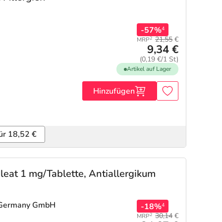
-57%
4
21,55
€
2
MRP
9,34 €
(0,19 €/1 St)
Artikel auf Lager
Hinzufügen
ür 18,52 €
leat 1 mg/Tablette, Antiallergikum
 Germany GmbH
-18%
4
30,14
€
2
MRP