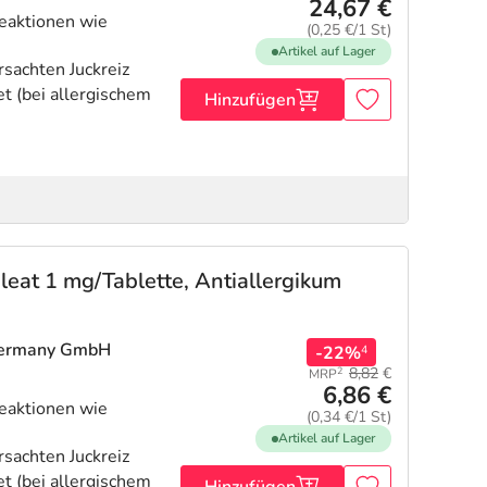
24,67 €
eaktionen wie
(0,25 €/1 St)
Artikel auf Lager
sachten Juckreiz
et (bei allergischem
Hinzufügen
leat 1 mg/Tablette, Antiallergikum
Germany GmbH
-22%
4
8,82
€
2
MRP
6,86 €
eaktionen wie
(0,34 €/1 St)
Artikel auf Lager
sachten Juckreiz
et (bei allergischem