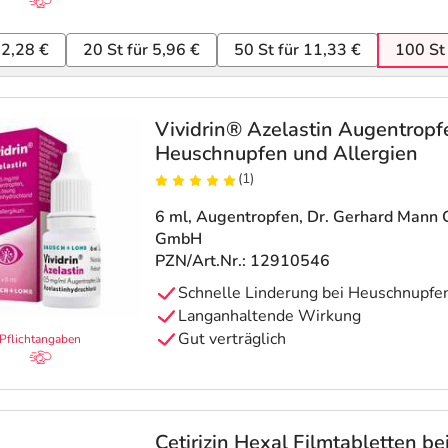
 2,28 €
20 St für 5,96 €
50 St für 11,33 €
100 St
Vividrin® Azelastin Augentropfe
Heuschnupfen und Allergien
(1)
6 ml, Augentropfen
, Dr. Gerhard Mann
GmbH
PZN/Art.Nr.: 12910546
Schnelle Linderung bei Heuschnupfen
Langanhaltende Wirkung
Gut verträglich
Pflichtangaben
Cetirizin Hexal Filmtabletten be