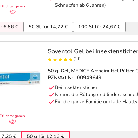
Schnupfen ab 6 Jahren)
Pflichtangaben
ür 6,86 €
50 St für 14,22 €
100 St für 24,67 €
Soventol Gel bei Insektenstichen
(11)
50 g, Gel
, MEDICE Arzneimittel Pütte
PZN/Art.Nr.: 00949649
Bei Insektenstichen
Nimmt die Rötung und lindert schnell
Für die ganze Familie und alle Hautt
Pflichtangaben
r 7,25 €
50 g für 12,13 €