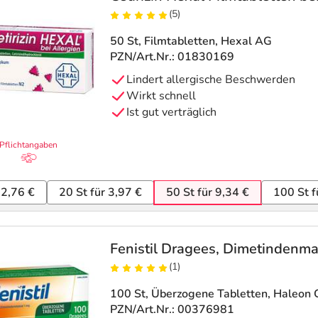
(5)
50 St, Filmtabletten
, Hexal AG
PZN/Art.Nr.: 01830169
Lindert allergische Beschwerden
Wirkt schnell
Ist gut verträglich
Pflichtangaben
 2,76 €
20 St für 3,97 €
50 St für 9,34 €
100 St f
Fenistil Dragees, Dimetindenma
(1)
100 St, Überzogene Tabletten
, Haleon
PZN/Art.Nr.: 00376981