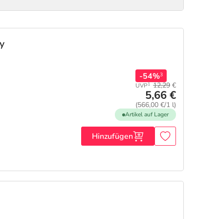
y
-54%
3
12,29
€
1
UVP
5,66 €
(566,00 €/1 l)
Artikel auf Lager
Hinzufügen