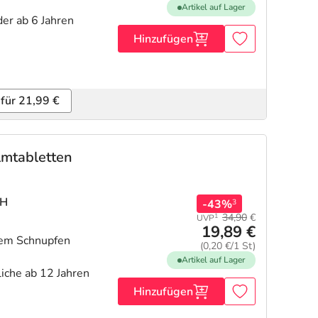
Artikel auf Lager
er ab 6 Jahren
Hinzufügen
 für 21,99 €
lmtabletten
bH
-43%
3
34,90
€
1
UVP
19,89 €
hem Schnupfen
(0,20 €/1 St)
Artikel auf Lager
iche ab 12 Jahren
Hinzufügen