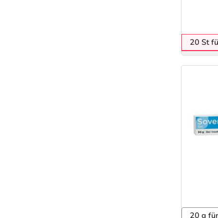
20 St f
20 g fü