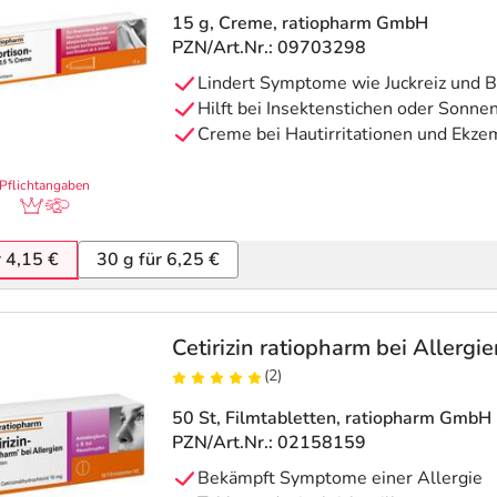
15 g, Creme
, ratiopharm GmbH
PZN/Art.Nr.: 09703298
Lindert Symptome wie Juckreiz und 
Hilft bei Insektenstichen oder Sonne
Creme bei Hautirritationen und Ekz
Pflichtangaben
r 4,15 €
30 g für 6,25 €
Cetirizin ratiopharm bei Allergi
(2)
50 St, Filmtabletten
, ratiopharm GmbH
PZN/Art.Nr.: 02158159
Bekämpft Symptome einer Allergie