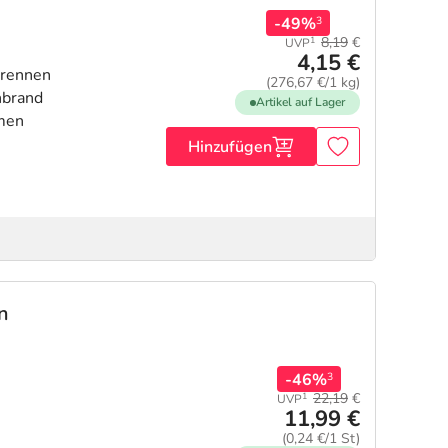
-49%
3
8,19
€
1
UVP
4,15 €
Brennen
(276,67 €/1 kg)
nbrand
Artikel auf Lager
emen
Hinzufügen
en
-46%
3
22,19
€
1
UVP
11,99 €
(0,24 €/1 St)