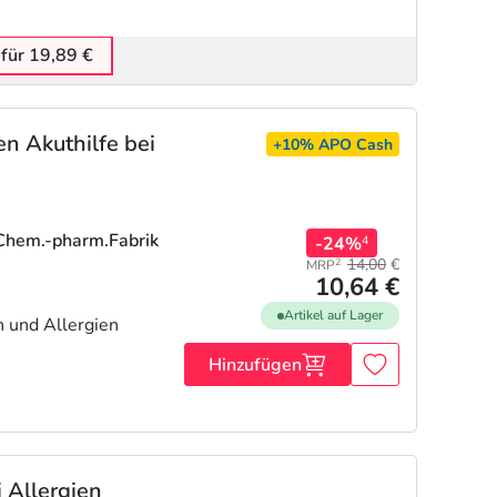
 für 19,89 €
n Akuthilfe bei
+10%
APO Cash
 Chem.-pharm.Fabrik
-24%
4
14,00
€
2
MRP
10,64 €
Artikel auf Lager
 und Allergien
Hinzufügen
i Allergien