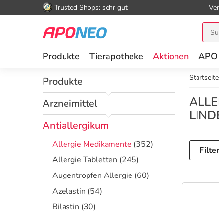
Trusted Shops: sehr gut
Ver
Produkte
Tierapotheke
Aktionen
APO
Startseite
Produkte
ALLE
Arzneimittel
LIN
Antiallergikum
Allergie Medikamente
(352)
Filte
Allergie Tabletten
(245)
Augentropfen Allergie
(60)
Azelastin
(54)
Bilastin
(30)