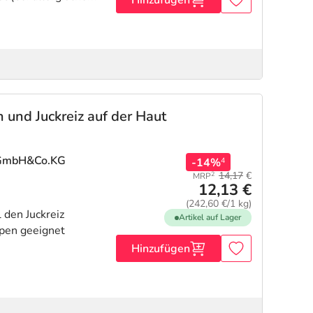
Hinzufügen
 und Juckreiz auf der Haut
r GmbH&Co.KG
-14%
4
14,17
€
2
MRP
12,13 €
(242,60 €/1 kg)
 den Juckreiz
Artikel auf Lager
ypen geeignet
Hinzufügen