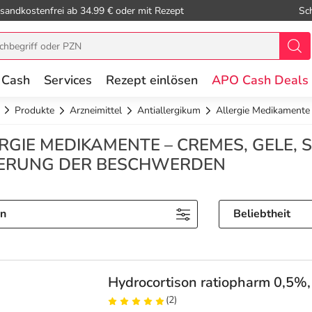
sandkostenfrei ab 34.99 € oder mit Rezept
Sc
 Cash
Services
Rezept einlösen
APO Cash Deals
Produkte
Arzneimittel
Antiallergikum
Allergie Medikamente
RGIE MEDIKAMENTE – CREMES, GELE,
DERUNG DER BESCHWERDEN
rn
Beliebtheit
Hydrocortison ratiopharm 0,5%
(2)