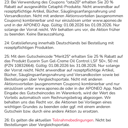
23: Bei Verwendung des Coupons "ceta20" erhalten Sie 20 %
Rabatt auf ausgewählte Cetaphil-Produkte. Nicht anwendbar auf
rezeptpflichtige Artikel, Bücher, Säuglingsanfangsnahrung und
Versandkosten. Nicht mit anderen Aktionsvorteilen (ausgenommen
Coupons) kombinierbar und nur einzulösen unter www.aponeo.de
und in der APONEO App. Gültig: 01.08.2026 bis 01.09.2026. Nur
solange der Vorrat reicht. Wir behalten uns vor, die Aktion früher
zu beenden. Keine Barauszahlung.
24: Gratislieferung innerhalb Deutschlands bei Bestellung mit
rezeptpflichtigen Produkten.
25: Mit dem Gutscheincode "Merit25" erhalten Sie 25 % Rabatt auf
das Produkt Eucerin Sun Gel-Creme Oil Control LSF 50+, 50 ml
(PZN 10832664). Gültig: 01.08.2026 bis 31.08.2026. Nur solange
der Vorrat reicht. Nicht anwendbar auf rezeptpflichtige Artikel,
Bücher, Säuglingsanfangsnahrung und Versandkosten sowie bei
Bestellungen über Vergleichsportale. Nicht mit anderen
Aktionsvorteilen (ausgenommen Coupons) kombinierbar und nur
einzulösen unter www.aponeo.de oder in der APONEO App. Nach
Eingabe des Gutscheincodes im Warenkorb, wird der Wert des
Vorteils automatisch vom Rechnungsbetrag abgezogen. Wir
behalten uns das Recht vor, die Aktionen bei Vorliegen eines
wichtigen Grundes zu beenden oder ggf. mit einem anderen
Gutschein bzw. durch eine andere Aktion zu ersetzen.
26: Es gelten die aktuellen
Teilnahmebedingungen
. Nicht bei
Bestellungen über Vergleichsportale.