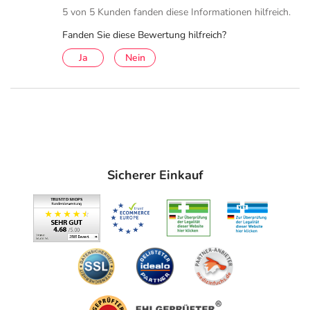
5 von 5 Kunden fanden diese Informationen hilfreich.
Inhaltsstoffe
Fanden Sie diese Bewertung hilfreich?
Wirkstoffe
Ja
Nein
1 Tablette enthält:
5 mg Cetirizindihydrochlorid
= 4,21 mg Cetirizin
120 mg Pseudoephedrinhydrochlorid (retardiert)
= 98,31 mg Pseudoephedrin
Sonstige Bestandteile: Hypromellose, mikrokristalline
Sicherer Einkauf
Cellulose, hochdisperses Siliciumdioxid,
Magnesiumstearat (pflanzlich), Lactose-1-Wasser,
Croscarmellose-Natrium, Titandioxid, Macrogol 400
Adresse des Anbieters/Herstellers
Kenvue Germany GmbH (OTC)
Johnson & Johnson Platz 2
41470 Neuss