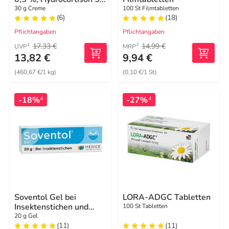
mg/g, wirksam bei
30 g Creme
100 St Filmtabletten
(6)
(18)
Hautentzündungen
Pflichtangaben
Pflichtangaben
17,33 €
14,99 €
1
2
UVP
MRP
13,82 €
9,94 €
(460,67 €/1 kg)
(0,10 €/1 St)
-18%
-27%
4
4
Soventol Gel bei
LORA-ADGC Tabletten
Insektenstichen und
100 St Tabletten
Juckreiz auf der Haut
20 g Gel
(11)
(11)