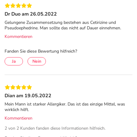
daher auch geeignet für Personen mit einer
Glutenunverträglichkeit.
Dr Duo am 26.05.2022
Gelungene Zusammensetzung bestehen aus Cetirizine und
Pflichtangaben:
Pseudoephedrine. Man sollte das nicht auf Dauer einnehmen.
Reactine duo®.
Wirkstoffe: Cetirizindihydrochlorid,
Kommentieren
Pseudoephedrinhydrochlorid. Anwendungsgebiete: Zur symptomatischen
Behandlung der allergischen Rhinitis (allergischer Schnupfen), wenn diese
Fanden Sie diese Bewertung hilfreich?
mit Verstopfung der Nase einhergeht. Für Jugendliche ab 12 Jahren und
Ja
Nein
Erwachsene bis 60 Jahre. Warnhinweise: Enthält Lactose. Zu Risiken und
Nebenwirkungen lesen Sie die Packungsbeilage und fragen Sie Ihre Ärztin,
Ihren Arzt oder in Ihrer Apotheke. Kenvue Germany GmbH, 41470 Neuss.
Stand: 05/2025
Dian am 19.05.2022
So wenden Sie REACTINE® duo richtig an
Mein Mann ist starker Allergiker. Das ist das einzige Mittel, was
REACTINE duo® eignet sich für die Anwendung bei
wirklich hilft.
Jugendlichen ab 12 Jahren und bei Erwachsenen bis 60
Kommentieren
Jahren.
2 von 2 Kunden fanden diese Informationen hilfreich.
Nehmen Sie 2x täglich (morgens und abends) eine