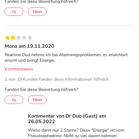
Fanden Sie diese Bewertung hilfreich?
Retardtablette. Zwei Tabletten täglich sorgen für bis zu
Ja
Nein
24 Stunden Symptomlinderung – den ganzen Tag und die
ganze Nacht.
REACTINE duo® Retardtabletten sollten unzerkaut mit
einem Glas Flüssigkeit eingenommen werden. Die
Mona am 19.11.2020
Einnahme kann unabhängig von den Mahlzeiten erfolgen.
Reactine Duo nehme ich bei Atemwegsproblemen, es erleichtert
Die Anwendung sollte nach Abklingen der Symptome
enorm und bringt Energie.
nicht fortgesetzt werden. Es ist ratsam, die Behandlung
Kommentieren
auf maximal 14 Tage zu beschränken.
2 von 15 Kunden fanden diese Informationen hilfreich.
Hinweise
Fanden Sie diese Bewertung hilfreich?
Enthält Lactose.
Ja
Nein
Bitte verwenden Sie dieses Arzneimittel nicht mehr nach
Kommentar von Dr Duo (Gast) am
dem auf der Packung oder der Umverpackung
26.05.2022
angegebenen Verfallsdatum. Das Verfallsdatum bezieht
Wieso dann nur 2 Sterne? Diese "Energie" ist vom
sich auf den letzten Tag des angegebenen Monats.
Pseudoephedrine. Nicht zu viel davon nehmen.