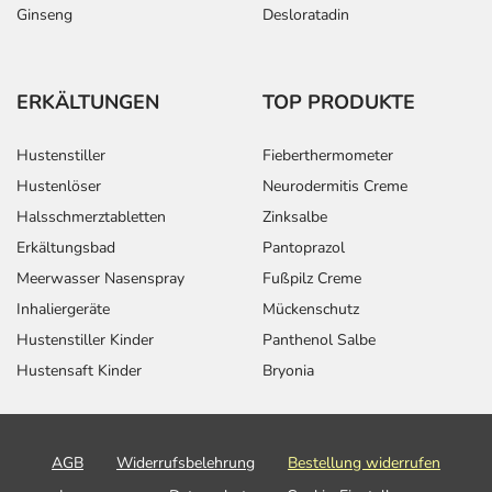
Ginseng
Desloratadin
ERKÄLTUNGEN
TOP PRODUKTE
Hustenstiller
Fieberthermometer
Hustenlöser
Neurodermitis Creme
Halsschmerztabletten
Zinksalbe
Erkältungsbad
Pantoprazol
Meerwasser Nasenspray
Fußpilz Creme
Inhaliergeräte
Mückenschutz
Hustenstiller Kinder
Panthenol Salbe
Hustensaft Kinder
Bryonia
AGB
Widerrufsbelehrung
Bestellung widerrufen