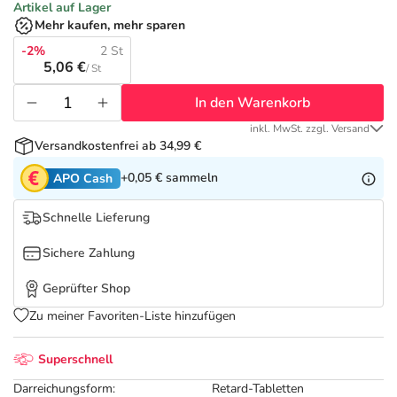
Refluthin, Lasea & Carmenthin Deals
Sport & Fitness
Täglich gut versorgt
Artikel auf Lager
Mehr kaufen, mehr sparen
Salus Deals
-2%
2 St
Tierapotheke
5,06 €
/ St
In den Warenkorb
Vitamine & Mineralstoffe
inkl. MwSt. zzgl. Versand
Versandkostenfrei ab 34,99 €
Marken
+0,05 €
sammeln
APO Cash
Schnelle Lieferung
Sichere Zahlung
Geprüfter Shop
Zu meiner Favoriten-Liste hinzufügen
Superschnell
Darreichungsform:
Retard-Tabletten