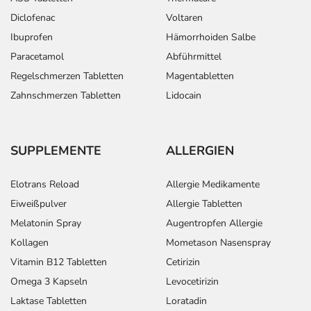
Diclofenac
Voltaren
Ibuprofen
Hämorrhoiden Salbe
Paracetamol
Abführmittel
Regelschmerzen Tabletten
Magentabletten
Zahnschmerzen Tabletten
Lidocain
SUPPLEMENTE
ALLERGIEN
Elotrans Reload
Allergie Medikamente
Eiweißpulver
Allergie Tabletten
Melatonin Spray
Augentropfen Allergie
Kollagen
Mometason Nasenspray
Vitamin B12 Tabletten
Cetirizin
Omega 3 Kapseln
Levocetirizin
Laktase Tabletten
Loratadin