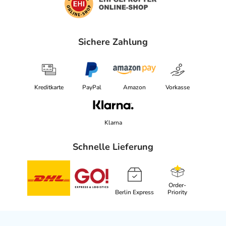
Das
PDF des Beipackzettels
können Sie sich oben
herunterladen.
Sichere Zahlung
Kreditkarte
PayPal
Amazon
Vorkasse
Klarna
Schnelle Lieferung
Order-
Berlin Express
Priority