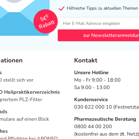
Hilfreiche Tipps zu aktuellen Themen
5
5€
Rabatt
zur Newsletteranmeldu
mationen
Kontakt
s
Unsere Hotline
stellt sich vor
Mo - Fr 9:00 - 18:00
Sa 9:00 - 13:00
Heilpraktikerverzeichnis
griertem PLZ-Filter
Kundenservice
030 622 000 10 (Festnetztar
ads
mulare auf einen Blick
Pharmazeutische Beratung
0800 44 00 200
ches
(kostenfrei aus dem dt. Netz)
und Pflichten bei APONEO