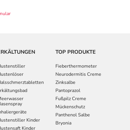
mular
ERKÄLTUNGEN
TOP PRODUKTE
ustenstiller
Fieberthermometer
ustenlöser
Neurodermitis Creme
alsschmerztabletten
Zinksalbe
rkältungsbad
Pantoprazol
eerwasser
Fußpilz Creme
asenspray
Mückenschutz
nhaliergeräte
Panthenol Salbe
ustenstiller Kinder
Bryonia
ustensaft Kinder