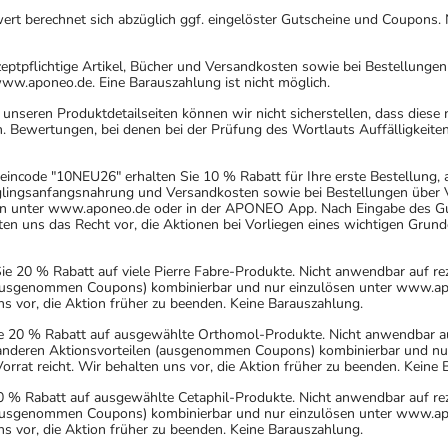
rt berechnet sich abzüglich ggf. eingelöster Gutscheine und Coupons. N
eptpflichtige Artikel, Bücher und Versandkosten sowie bei Bestellunge
www.aponeo.de. Eine Barauszahlung ist nicht möglich.
nseren Produktdetailseiten können wir nicht sicherstellen, dass diese
. Bewertungen, bei denen bei der Prüfung des Wortlauts Auffälligkeiten
incode "10NEU26" erhalten Sie 10 % Rabatt für Ihre erste Bestellung,
uglingsanfangsnahrung und Versandkosten sowie bei Bestellungen über Ve
n unter www.aponeo.de oder in der APONEO App. Nach Eingabe des Gut
 uns das Recht vor, die Aktionen bei Vorliegen eines wichtigen Grund
20 % Rabatt auf viele Pierre Fabre-Produkte. Nicht anwendbar auf rez
 (ausgenommen Coupons) kombinierbar und nur einzulösen unter www.ap
ns vor, die Aktion früher zu beenden. Keine Barauszahlung.
 20 % Rabatt auf ausgewählte Orthomol-Produkte. Nicht anwendbar auf r
 anderen Aktionsvorteilen (ausgenommen Coupons) kombinierbar und n
orrat reicht. Wir behalten uns vor, die Aktion früher zu beenden. Keine
 % Rabatt auf ausgewählte Cetaphil-Produkte. Nicht anwendbar auf rez
 (ausgenommen Coupons) kombinierbar und nur einzulösen unter www.ap
ns vor, die Aktion früher zu beenden. Keine Barauszahlung.