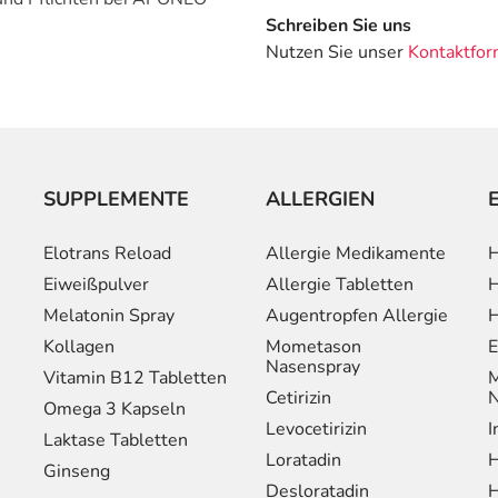
Schreiben Sie uns
Nutzen Sie unser
Kontaktfor
SUPPLEMENTE
ALLERGIEN
Elotrans Reload
Allergie Medikamente
H
Eiweißpulver
Allergie Tabletten
H
Melatonin Spray
Augentropfen Allergie
H
Kollagen
Mometason
E
Nasenspray
Vitamin B12 Tabletten
M
Cetirizin
N
Omega 3 Kapseln
Levocetirizin
I
Laktase Tabletten
Loratadin
H
Ginseng
Desloratadin
H