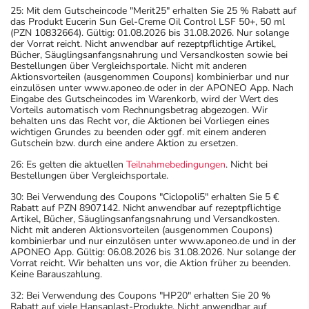
25: Mit dem Gutscheincode "Merit25" erhalten Sie 25 % Rabatt auf
das Produkt Eucerin Sun Gel-Creme Oil Control LSF 50+, 50 ml
(PZN 10832664). Gültig: 01.08.2026 bis 31.08.2026. Nur solange
der Vorrat reicht. Nicht anwendbar auf rezeptpflichtige Artikel,
Bücher, Säuglingsanfangsnahrung und Versandkosten sowie bei
Bestellungen über Vergleichsportale. Nicht mit anderen
Aktionsvorteilen (ausgenommen Coupons) kombinierbar und nur
einzulösen unter www.aponeo.de oder in der APONEO App. Nach
Eingabe des Gutscheincodes im Warenkorb, wird der Wert des
Vorteils automatisch vom Rechnungsbetrag abgezogen. Wir
behalten uns das Recht vor, die Aktionen bei Vorliegen eines
wichtigen Grundes zu beenden oder ggf. mit einem anderen
Gutschein bzw. durch eine andere Aktion zu ersetzen.
26: Es gelten die aktuellen
Teilnahmebedingungen
. Nicht bei
Bestellungen über Vergleichsportale.
30: Bei Verwendung des Coupons "Ciclopoli5" erhalten Sie 5 €
Rabatt auf PZN 8907142. Nicht anwendbar auf rezeptpflichtige
Artikel, Bücher, Säuglingsanfangsnahrung und Versandkosten.
Nicht mit anderen Aktionsvorteilen (ausgenommen Coupons)
kombinierbar und nur einzulösen unter www.aponeo.de und in der
APONEO App. Gültig: 06.08.2026 bis 31.08.2026. Nur solange der
Vorrat reicht. Wir behalten uns vor, die Aktion früher zu beenden.
Keine Barauszahlung.
32: Bei Verwendung des Coupons "HP20" erhalten Sie 20 %
Rabatt auf viele Hansaplast-Produkte. Nicht anwendbar auf