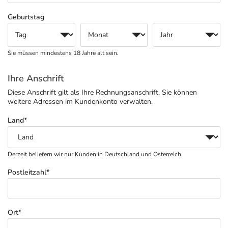
Refluthin, Lasea & Carmenthin Deals
Sport & Fitness
Täglich gut versorgt
Geburtstag
Salus Deals
Tierapotheke
Sie müssen mindestens 18 Jahre alt sein.
Vitamine & Mineralstoffe
Ihre Anschrift
Marken
Diese Anschrift gilt als Ihre Rechnungs­anschrift. Sie können
weitere Adressen im Kunden­konto verwalten.
Land*
Derzeit beliefern wir nur Kunden in Deutschland und Österreich.
Postleitzahl*
Ort*