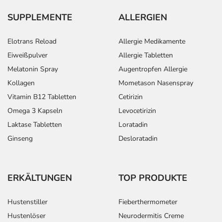
SUPPLEMENTE
ALLERGIEN
Elotrans Reload
Allergie Medikamente
Eiweißpulver
Allergie Tabletten
Melatonin Spray
Augentropfen Allergie
Kollagen
Mometason Nasenspray
Vitamin B12 Tabletten
Cetirizin
Omega 3 Kapseln
Levocetirizin
Laktase Tabletten
Loratadin
Ginseng
Desloratadin
ERKÄLTUNGEN
TOP PRODUKTE
Hustenstiller
Fieberthermometer
Hustenlöser
Neurodermitis Creme