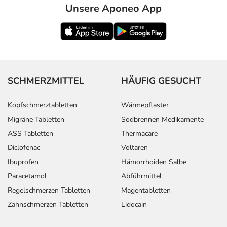
Unsere Aponeo App
SCHMERZMITTEL
HÄUFIG GESUCHT
Kopfschmerztabletten
Wärmepflaster
Migräne Tabletten
Sodbrennen Medikamente
ASS Tabletten
Thermacare
Diclofenac
Voltaren
Ibuprofen
Hämorrhoiden Salbe
Paracetamol
Abführmittel
Regelschmerzen Tabletten
Magentabletten
Zahnschmerzen Tabletten
Lidocain