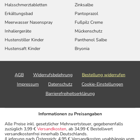
Halsschmerztabletten
Zinksalbe
Erkältungsbad
Pantoprazol
Meerwasser Nasenspray
Fußpilz Creme
Inhaliergeräte
Mückenschutz
Hustenstiller Kinder
Panthenol Salbe
Hustensaft Kinder
Bryonia
AGB
Widerrufsbelehrung
Bestellung widerrufen
Impressum
Datenschutz
Cookie-Einstellungen
Barrierefreiheitserklärung
Informationen zu Preisangaben
Alle Preise inkl. gesetzlicher Mehrwertsteuer, gegebenenfalls
zuzüglich 3,99 €
Versandkosten
, ab 34,99 € Bestellwert
versandkostenfrei innerhalb Deutschlands.
(Lieferung nach Österreich: 4,95 € Versandkosten unabhängig vom