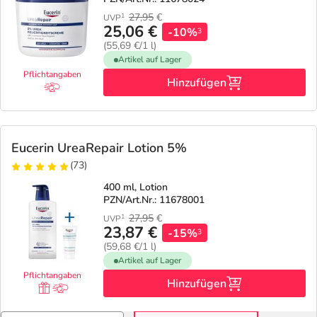
27,95
€
1
UVP
25,06 €
-10%
3
(55,69 €/1 l)
Artikel auf Lager
Pflichtangaben
Hinzufügen
Eucerin UreaRepair Lotion 5%
(73)
400 ml, Lotion
PZN/Art.Nr.: 11678001
27,95
€
1
UVP
23,87 €
-15%
3
(59,68 €/1 l)
Artikel auf Lager
Pflichtangaben
Hinzufügen