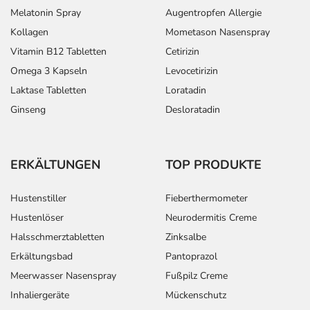
Melatonin Spray
Augentropfen Allergie
Kollagen
Mometason Nasenspray
Vitamin B12 Tabletten
Cetirizin
Omega 3 Kapseln
Levocetirizin
Laktase Tabletten
Loratadin
Ginseng
Desloratadin
ERKÄLTUNGEN
TOP PRODUKTE
Hustenstiller
Fieberthermometer
Hustenlöser
Neurodermitis Creme
Halsschmerztabletten
Zinksalbe
Erkältungsbad
Pantoprazol
Meerwasser Nasenspray
Fußpilz Creme
Inhaliergeräte
Mückenschutz