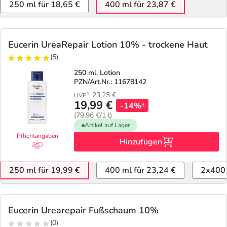
250 ml für 18,65 €
400 ml für 23,87 €
Eucerin UreaRepair Lotion 10% - trockene Haut
(5)
250 ml, Lotion
PZN/Art.Nr.: 11678142
23,25
€
1
UVP
19,99 €
-14%
3
(79,96 €/1 l)
Artikel auf Lager
Pflichtangaben
Hinzufügen
250 ml für 19,99 €
400 ml für 23,24 €
2x400 
Eucerin Urearepair Fußschaum 10%
(0)