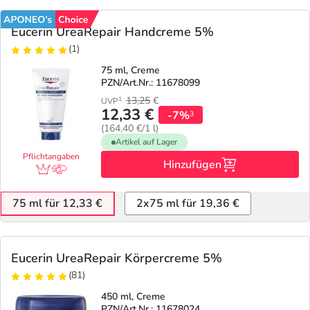
Eucerin UreaRepair Handcreme 5%
(1)
75 ml, Creme
PZN/Art.Nr.: 11678099
13,25
€
1
UVP
12,33 €
-7%
3
(164,40 €/1 l)
Artikel auf Lager
Pflichtangaben
Hinzufügen
75 ml für 12,33 €
2x75 ml für 19,36 €
Eucerin UreaRepair Körpercreme 5%
(81)
450 ml, Creme
PZN/Art.Nr.: 11678024