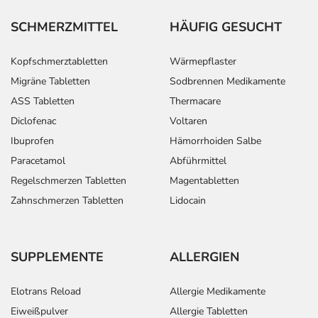
SCHMERZMITTEL
HÄUFIG GESUCHT
Kopfschmerztabletten
Wärmepflaster
Migräne Tabletten
Sodbrennen Medikamente
ASS Tabletten
Thermacare
Diclofenac
Voltaren
Ibuprofen
Hämorrhoiden Salbe
Paracetamol
Abführmittel
Regelschmerzen Tabletten
Magentabletten
Zahnschmerzen Tabletten
Lidocain
SUPPLEMENTE
ALLERGIEN
Elotrans Reload
Allergie Medikamente
Eiweißpulver
Allergie Tabletten