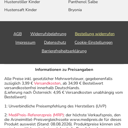
Hustenstiller Kinder
Panthenol Salbe
Hustensaft Kinder
Bryonia
AGB
Widerrufsbelehrung
Bestellung widerrufen
Impressum
Datenschutz
Cookie-Einstellungen
Barrierefreiheitserklärung
Informationen zu Preisangaben
Alle Preise inkl. gesetzlicher Mehrwertsteuer, gegebenenfalls
zuzüglich 3,99 €
Versandkosten
, ab 34,99 € Bestellwert
versandkostenfrei innerhalb Deutschlands.
(Lieferung nach Österreich: 4,95 € Versandkosten unabhängig vom
Bestellwert)
1: Unverbindliche Preisempfehlung des Herstellers (UVP)
2:
MediPreis-Referenzpreis (MRP)
: der höchste Verkaufspreis, den
die Arzneimittel-Preisvergleichsseite www.medipreis.de für dieses
Produkt ausweist (Stand: 08.08.2026). Produktpreise können sich