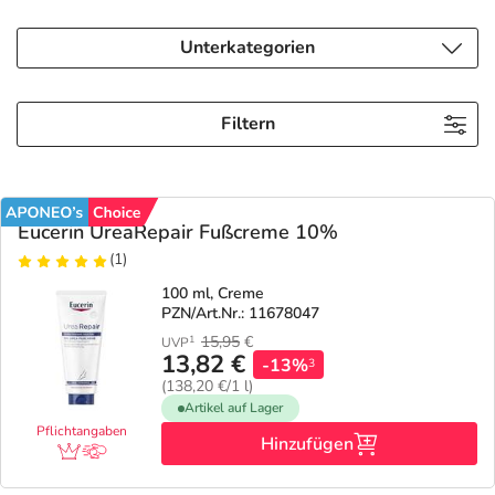
Refluthin, Lasea & Carmenthin Deals
Sport & Fitness
Täglich gut versorgt
Unterkategorien
Salus Deals
Tierapotheke
Filtern
Vitamine & Mineralstoffe
Marken
Eucerin UreaRepair Fußcreme 10%
(1)
100 ml, Creme
PZN/Art.Nr.: 11678047
15,95
€
1
UVP
13,82 €
-13%
3
(138,20 €/1 l)
Artikel auf Lager
Pflichtangaben
Hinzufügen