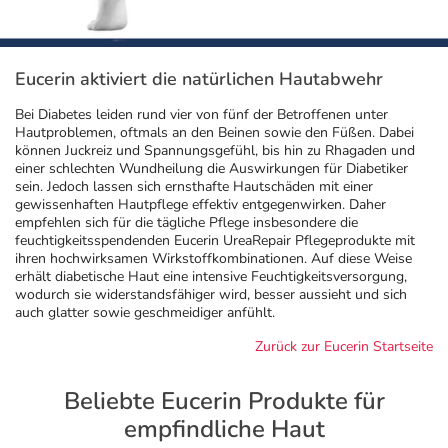
Geschenkideen
Fragen und Antworten
5% Extra Cash
Diabetes
Eucerin aktiviert die natürlichen Hautabwehr
Aktuelle Coupons
Kontakt
Avene & Ducray Deals
Körperpflege & Kosmetik
7
Bei Diabetes leiden rund vier von fünf der Betroffenen unter
Hautproblemen, oftmals an den Beinen sowie den Füßen. Dabei
können Juckreiz und Spannungsgefühl, bis hin zu Rhagaden und
Ratgeber
Eucerin Deals
Liebe & Erotik
Summer SALE
einer schlechten Wundheilung die Auswirkungen für Diabetiker
sein. Jedoch lassen sich ernsthafte Hautschäden mit einer
gewissenhaften Hautpflege effektiv entgegenwirken. Daher
Beliebte Beiträge
Evolsin Deals
Mutter & Kind
Reiseapotheke
empfehlen sich für die tägliche Pflege insbesondere die
feuchtigkeitsspendenden Eucerin UreaRepair Pflegeprodukte mit
ihren hochwirksamen Wirkstoffkombinationen. Auf diese Weise
E-Rezept einlösen
Frontline & Frontpro Deals
Nahrungsergänzung
Insektenschutz
erhält diabetische Haut eine intensive Feuchtigkeitsversorgung,
wodurch sie widerstandsfähiger wird, besser aussieht und sich
auch glatter sowie geschmeidiger anfühlt.
E-Rezept App
Nattermann Deals
Natur & Homöopathie
Sonnenpflege
Zurück zur Eucerin Startseite
R(h)ein Nutrition Deals
Sanitätshaus
Sommerpflege für Haar und Kopfhaut
Beliebte Eucerin Produkte für
empfindliche Haut