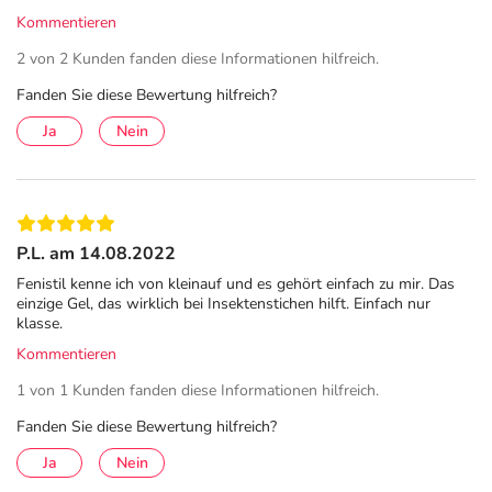
Hautkrankheiten; Verbrennungen 1. Grades, Sonnenbrand.
Kommentieren
Warnhinweis: Enthält Methyl-4-hydroxybenzoat (Ph.Eur.) und
2 von 2 Kunden fanden diese Informationen hilfreich.
Propylenglycol. Apothekenpflichtig. Stand: 01/2024. Zu Risiken
Fanden Sie diese Bewertung hilfreich?
und Nebenwirkungen lesen Sie die Packungsbeilage und fragen
Sie Ihre Ärztin, Ihren Arzt oder in Ihrer Apotheke.
Ja
Nein
Fenistil GEL Anwendung
Fenistil GEL ist einfach anzuwenden. Tragen Sie bis zu 3-
mal täglich eine dünne Schicht auf die betroffene Stelle
P.L. am 14.08.2022
auf und verreiben diese sanft.
Fenistil kenne ich von kleinauf und es gehört einfach zu mir. Das
einzige Gel, das wirklich bei Insektenstichen hilft. Einfach nur
Tritt nach 7 Tagen der Anwendung keine Besserung ein,
klasse.
bitte Rücksprache mit dem Arzt/der Ärztin halten
Kommentieren
Fenistil GEL Hinweise
1 von 1 Kunden fanden diese Informationen hilfreich.
Enthält Methyl-4-hydroxybenzoat (Ph.Eur.) und
Fanden Sie diese Bewertung hilfreich?
Propylenglycol.
Ja
Nein
Das Präparat ist nicht zur Anwendung auf großen,