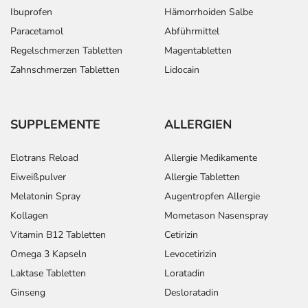
Ibuprofen
Hämorrhoiden Salbe
Paracetamol
Abführmittel
Regelschmerzen Tabletten
Magentabletten
Zahnschmerzen Tabletten
Lidocain
SUPPLEMENTE
ALLERGIEN
Elotrans Reload
Allergie Medikamente
Eiweißpulver
Allergie Tabletten
Melatonin Spray
Augentropfen Allergie
Kollagen
Mometason Nasenspray
Vitamin B12 Tabletten
Cetirizin
Omega 3 Kapseln
Levocetirizin
Laktase Tabletten
Loratadin
Ginseng
Desloratadin