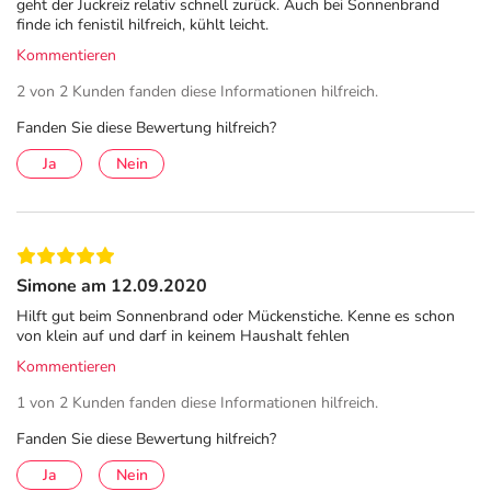
Haleon Germany GmbH
geht der Juckreiz relativ schnell zurück. Auch bei Sonnenbrand
finde ich fenistil hilfreich, kühlt leicht.
Barthstr. 4
Kommentieren
80339 München
2 von 2 Kunden fanden diese Informationen hilfreich.
Das
PDF des Beipackzettels
können Sie sich oben
herunterladen.
Fanden Sie diese Bewertung hilfreich?
Ja
Nein
Simone am 12.09.2020
Hilft gut beim Sonnenbrand oder Mückenstiche. Kenne es schon
von klein auf und darf in keinem Haushalt fehlen
Kommentieren
1 von 2 Kunden fanden diese Informationen hilfreich.
Fanden Sie diese Bewertung hilfreich?
Ja
Nein