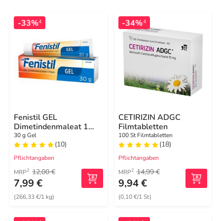
-33%
-34%
4
4
Fenistil GEL
CETIRIZIN ADGC
Dimetindenmaleat 1
Filmtabletten
mg/g, zur Linderung von
30 g Gel
100 St Filmtabletten
(10)
(18)
Juckreiz
Pflichtangaben
Pflichtangaben
12,00 €
14,99 €
2
2
MRP
MRP
7,99 €
9,94 €
(266,33 €/1 kg)
(0,10 €/1 St)