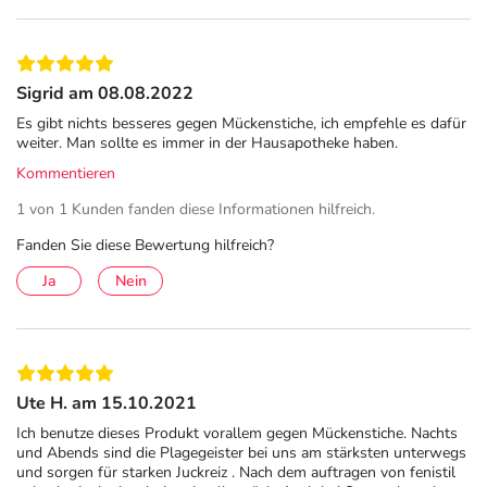
insbesondere verletzten oder entzündeten Hautflächen
vorgesehen, dies gilt speziell für Säuglinge und
Kleinkinder.
Sigrid am 08.08.2022
Bitte verwenden Sie dieses Arzneimittel nicht mehr nach
Es gibt nichts besseres gegen Mückenstiche, ich empfehle es dafür
weiter. Man sollte es immer in der Hausapotheke haben.
dem auf der Packung oder der Umverpackung
angegebenen Verfallsdatum. Das Verfallsdatum bezieht
Kommentieren
sich auf den letzten Tag des angegebenen Monats.
1 von 1 Kunden fanden diese Informationen hilfreich.
Inhaltsstoffe
Fanden Sie diese Bewertung hilfreich?
Ja
Nein
Wirkstoff
1 g Gel enthält: 1 mg Dimetindenmaleat
Sonstige Bestandteile: Gereinigtes Wasser;
Propylenglycol; Carbomer 980; Natriumhydroxid; Methyl-
Ute H. am 15.10.2021
4-hydroxybenzoat (Ph.Eur.)
Ich benutze dieses Produkt vorallem gegen Mückenstiche. Nachts
Adresse des Anbieters/Herstellers
und Abends sind die Plagegeister bei uns am stärksten unterwegs
und sorgen für starken Juckreiz . Nach dem auftragen von fenistil