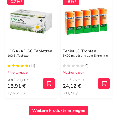
-27%
-9%
4
4
LORA-ADGC Tabletten
Fenistil® Tropfen
100 St Tabletten
5X20 ml Lösung zum Einnehmen
(11)
(0)
Pflichtangaben
Pflichtangaben
21,66 €
26,59 €
2
2
MRP
MRP
15,91 €
24,12 €
(0,16 €/1 St)
(241,20 €/1 l)
Weitere Produkte anzeigen