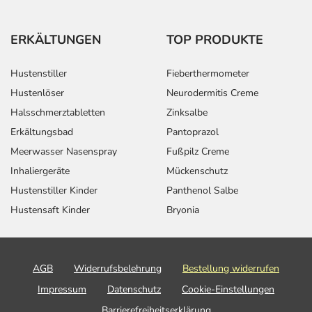
ERKÄLTUNGEN
TOP PRODUKTE
Hustenstiller
Fieberthermometer
Hustenlöser
Neurodermitis Creme
Halsschmerztabletten
Zinksalbe
Erkältungsbad
Pantoprazol
Meerwasser Nasenspray
Fußpilz Creme
Inhaliergeräte
Mückenschutz
Hustenstiller Kinder
Panthenol Salbe
Hustensaft Kinder
Bryonia
AGB
Widerrufsbelehrung
Bestellung widerrufen
Impressum
Datenschutz
Cookie-Einstellungen
Barrierefreiheitserklärung