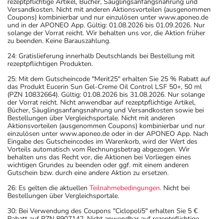
rezeptpflichtige Artikel, Bücher, Säuglingsanfangsnahrung und
Versandkosten. Nicht mit anderen Aktionsvorteilen (ausgenommen
Coupons) kombinierbar und nur einzulösen unter www.aponeo.de
und in der APONEO App. Gültig: 01.08.2026 bis 01.09.2026. Nur
solange der Vorrat reicht. Wir behalten uns vor, die Aktion früher
zu beenden. Keine Barauszahlung.
24: Gratislieferung innerhalb Deutschlands bei Bestellung mit
rezeptpflichtigen Produkten.
25: Mit dem Gutscheincode "Merit25" erhalten Sie 25 % Rabatt auf
das Produkt Eucerin Sun Gel-Creme Oil Control LSF 50+, 50 ml
(PZN 10832664). Gültig: 01.08.2026 bis 31.08.2026. Nur solange
der Vorrat reicht. Nicht anwendbar auf rezeptpflichtige Artikel,
Bücher, Säuglingsanfangsnahrung und Versandkosten sowie bei
Bestellungen über Vergleichsportale. Nicht mit anderen
Aktionsvorteilen (ausgenommen Coupons) kombinierbar und nur
einzulösen unter www.aponeo.de oder in der APONEO App. Nach
Eingabe des Gutscheincodes im Warenkorb, wird der Wert des
Vorteils automatisch vom Rechnungsbetrag abgezogen. Wir
behalten uns das Recht vor, die Aktionen bei Vorliegen eines
wichtigen Grundes zu beenden oder ggf. mit einem anderen
Gutschein bzw. durch eine andere Aktion zu ersetzen.
26: Es gelten die aktuellen
Teilnahmebedingungen
. Nicht bei
Bestellungen über Vergleichsportale.
30: Bei Verwendung des Coupons "Ciclopoli5" erhalten Sie 5 €
Rabatt auf PZN 8907142. Nicht anwendbar auf rezeptpflichtige