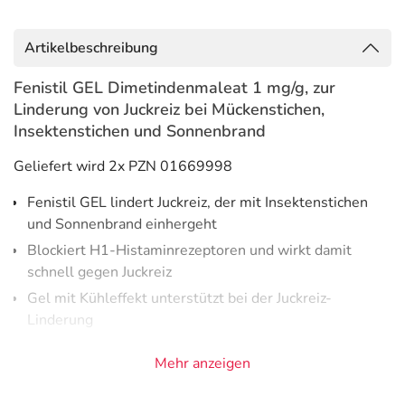
Artikelbeschreibung
Fenistil GEL Dimetindenmaleat 1 mg/g, zur
Linderung von Juckreiz bei Mückenstichen,
Insektenstichen und Sonnenbrand
Geliefert wird 2x PZN 01669998
Fenistil GEL lindert Juckreiz, der mit Insektenstichen
und Sonnenbrand einhergeht
Blockiert H1-Histaminrezeptoren und wirkt damit
schnell gegen Juckreiz
Gel mit Kühleffekt unterstützt bei der Juckreiz-
Linderung
Fenistil GEL ist frei von Duft- und Farbstoffen
Mehr anzeigen
Für die ganze Familie geeignet
Fenistil GEL zieht schnell in die Haut ein und entfaltet