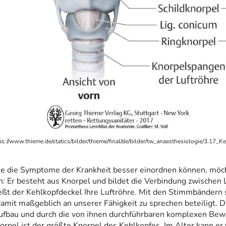
ps://www.thieme.de/statics/bilder/thieme/final/de/bilder/tw_anaesthesiologie/3.17_K
ie die Symptome der Krankheit besser einordnen können, möch
n: Er besteht aus Knorpel und bildet die Verbindung zwischen 
eßt der Kehlkopfdeckel Ihre Luftröhre. Mit den Stimmbändern
damit maßgeblich an unserer Fähigkeit zu sprechen beteiligt. 
ufbau und durch die von ihnen durchführbaren komplexen Bewe
orpel ist der größte Knorpel des Kehlkopfes. Im Alter kann er