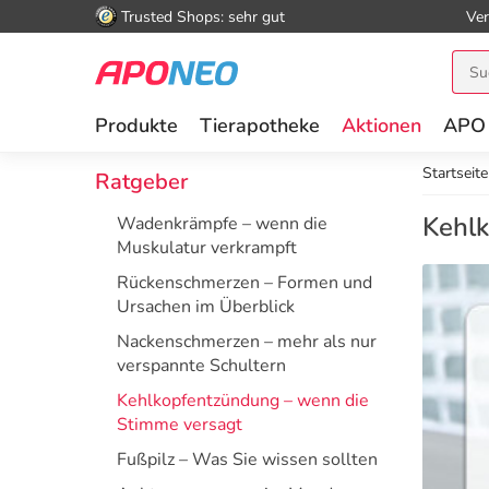
Trusted Shops: sehr gut
Ver
Produkte
Tierapotheke
Aktionen
APO
Startseite
Ratgeber
Kehlk
Wadenkrämpfe – wenn die
Muskulatur verkrampft
Rückenschmerzen – Formen und
Ursachen im Überblick
Nackenschmerzen – mehr als nur
verspannte Schultern
Kehlkopfentzündung – wenn die
Stimme versagt
Fußpilz – Was Sie wissen sollten