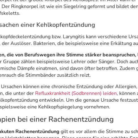
 Der Ringknorpel ist wie ein Siegelring geformt und bildet de
skeletts.
sachen einer Kehlkopfentzündung
kopfdeckelentzündung bzw. Laryngitis kann verschiedene Urs
, der Auslöser. Bakterien, die beispielsweise eine Erkältung 
n, die von Berufswegen ihre Stimme stärker beanspruchen, le
r Gruppe zählen beispielsweise Lehrer oder Sänger. Doch auch
emische Dämpfe einatmen, sind davon öfter betroffen. Zudem 
enrauch die Stimmbänder zusätzlich reizt.
 Ursachen können eine chronische Entzündung oder Allergien,
n, die unter der
Refluxkrankheit (Sodbrennen) leiden
, können 
hlkopfentzündung entwickeln. Um die genaue Ursache festzust
ispielsweise eine Kehlkopfspiegelung vornehmen.
pien bei einer Rachenentzündung
akuten Rachenentzündung
gilt es vor allem die Stimme zu s