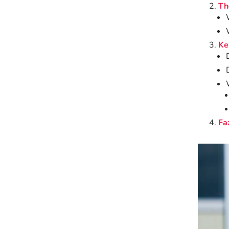
Th
Ke
Fa