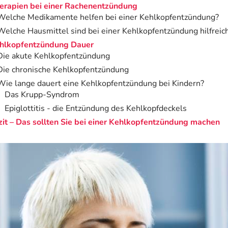
erapien bei einer Rachenentzündung
Welche Medikamente helfen bei einer Kehlkopfentzündung?
Welche Hausmittel sind bei einer Kehlkopfentzündung hilfreic
hlkopfentzündung Dauer
Die akute Kehlkopfentzündung
Die chronische Kehlkopfentzündung
Wie lange dauert eine Kehlkopfentzündung bei Kindern?
Das Krupp-Syndrom
Epiglottitis - die Entzündung des Kehlkopfdeckels
zit – Das sollten Sie bei einer Kehlkopfentzündung machen