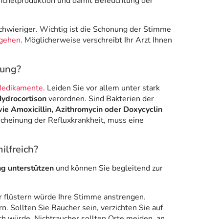
eichelproduktion und damit Befeuchtung der
chwieriger. Wichtig ist die Schonung der Stimme
gehen
. Möglicherweise verschreibt Ihr Arzt Ihnen
dung?
 Medikamente
. Leiden Sie vor allem unter stark
Hydrocortison
verordnen. Sind Bakterien der
wie Amoxicillin, Azithromycin oder Doxycyclin
scheinung der Refluxkrankheit, muss eine
ilfreich?
ng unterstützen
und können Sie begleitend zur
r flüstern würde Ihre Stimme anstrengen.
. Sollten Sie Raucher sein, verzichten Sie auf
ch würde. Nichtraucher sollten Orte meiden, an