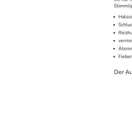
Stimmlip
Halss
Schlu
Reizh
verme
Atemn
Fieber
Der Au