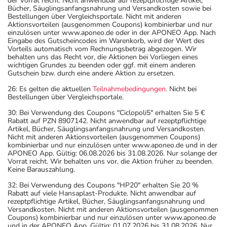
der Vorrat reicht. Nicht anwendbar auf rezeptpflichtige Artikel,
Bücher, Säuglingsanfangsnahrung und Versandkosten sowie bei
Bestellungen über Vergleichsportale. Nicht mit anderen
Aktionsvorteilen (ausgenommen Coupons) kombinierbar und nur
einzulösen unter www.aponeo.de oder in der APONEO App. Nach
Eingabe des Gutscheincodes im Warenkorb, wird der Wert des
Vorteils automatisch vom Rechnungsbetrag abgezogen. Wir
behalten uns das Recht vor, die Aktionen bei Vorliegen eines
wichtigen Grundes zu beenden oder ggf. mit einem anderen
Gutschein bzw. durch eine andere Aktion zu ersetzen.
26: Es gelten die aktuellen
Teilnahmebedingungen
. Nicht bei
Bestellungen über Vergleichsportale.
30: Bei Verwendung des Coupons "Ciclopoli5" erhalten Sie 5 €
Rabatt auf PZN 8907142. Nicht anwendbar auf rezeptpflichtige
Artikel, Bücher, Säuglingsanfangsnahrung und Versandkosten.
Nicht mit anderen Aktionsvorteilen (ausgenommen Coupons)
kombinierbar und nur einzulösen unter www.aponeo.de und in der
APONEO App. Gültig: 06.08.2026 bis 31.08.2026. Nur solange der
Vorrat reicht. Wir behalten uns vor, die Aktion früher zu beenden.
Keine Barauszahlung.
32: Bei Verwendung des Coupons "HP20" erhalten Sie 20 %
Rabatt auf viele Hansaplast-Produkte. Nicht anwendbar auf
rezeptpflichtige Artikel, Bücher, Säuglingsanfangsnahrung und
Versandkosten. Nicht mit anderen Aktionsvorteilen (ausgenommen
Coupons) kombinierbar und nur einzulösen unter www.aponeo.de
und in der APONEO App. Gültig: 01.07.2026 bis 31.08.2026. Nur