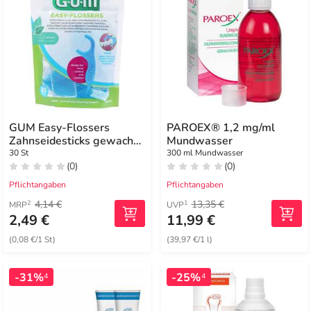
GUM Easy-Flossers
PAROEX® 1,2 mg/ml
Zahnseidesticks gewachst
Mundwasser
mint + Reise-Etui
30 St
300 ml Mundwasser
(0)
(0)
Pflichtangaben
Pflichtangaben
4,14 €
13,35 €
2
1
MRP
UVP
2,49 €
11,99 €
(0,08 €/1 St)
(39,97 €/1 l)
-31%
-25%
4
4