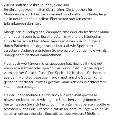
Refluthin, Lasea & Carmenthin Deals
Sport & Fitness
Täglich gut versorgt
Zuerst sollten Sie Ihre Mundhygiene und
Ernährungsgewohnheiten überprüfen. Die Ursachen für
Mundgeruch, auch Halitosis genannt, sind vielfältig. Häufig liegen
Salus Deals
Tierapotheke
sie in der Mundhöhle selbst. Eher selten stecken ernste
Erkrankungen dahinter.
Vitamine & Mineralstoffe
Mangelnde Mundhygiene, Zahnprobleme oder ein trockener Mund
sind neben Essen bzw. Essensresten im Mund die häufigsten
Gründe für schlechten Atem. Verursacht wird der Mundgeruch
Marken
durch Bakterien, die organisches Material wie Speisereste
zersetzen. Dadurch entstehen Schwefelverbindungen, die wir als
unangenehm riechend wahrnehmen.
Aber auch wer länger nichts gegessen hat, riecht oft nicht gut,
wenn er ausatmet oder spricht. Der Grund hierfür ist häufig ein
verminderter Speichelfluss. Der Speichel hilft dabei, Speisereste
aus dem Mund zu beseitigen, auch mechanische Spülwirkung
genannt. Ist dieser Prozess gestört, kann sich das in schlechtem
Atem niederschlagen.
Da der unangenehme Geruch auch auf Krankheitsprozesse
hinweisen kann, ist es wichtig, die Ursachen zu ergründen. Am
besten lassen Sie sich hierzu von Ihrem Zahnarzt beraten. Sollte er
feststellen, dass die Ursache nicht im Mundraum liegt, wird er Sie
an einen entsprechenden Spezialisten überweisen. Mögliche