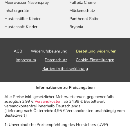
Meerwasser Nasenspray
Fußpilz Creme
Inhaliergeräte
Mückenschutz
Hustenstiller Kinder
Panthenol Salbe
Hustensaft Kinder
Bryonia
AGB
Widerrufsbelehrung
Bestellung widerrufen
Impressum
Datenschutz
Cookie-Einstellungen
Barrierefreiheitserklärung
Informationen zu Preisangaben
Alle Preise inkl. gesetzlicher Mehrwertsteuer, gegebenenfalls
zuzüglich 3,99 €
Versandkosten
, ab 34,99 € Bestellwert
versandkostenfrei innerhalb Deutschlands.
(Lieferung nach Österreich: 4,95 € Versandkosten unabhängig vom
Bestellwert)
1: Unverbindliche Preisempfehlung des Herstellers (UVP)