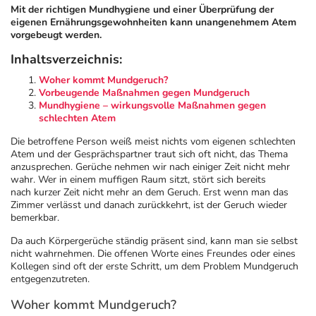
Mit der richtigen Mundhygiene und einer Überprüfung der
eigenen Ernährungsgewohnheiten kann unangenehmem Atem
Geschenkideen
Fragen und Antworten
5% Extra Cash
Diabetes
vorgebeugt werden.
Inhaltsverzeichnis:
Aktuelle Coupons
Kontakt
Avene & Ducray Deals
Körperpflege & Kosmetik
7
Woher kommt Mundgeruch?
Vorbeugende Maßnahmen gegen Mundgeruch
Mundhygiene – wirkungsvolle Maßnahmen gegen
Ratgeber
Eucerin Deals
Liebe & Erotik
Summer SALE
schlechten Atem
Die betroffene Person weiß meist nichts vom eigenen schlechten
Beliebte Beiträge
Evolsin Deals
Mutter & Kind
Reiseapotheke
Atem und der Gesprächspartner traut sich oft nicht, das Thema
anzusprechen. Gerüche nehmen wir nach einiger Zeit nicht mehr
wahr. Wer in einem muffigen Raum sitzt, stört sich bereits
nach kurzer Zeit nicht mehr an dem Geruch. Erst wenn man das
E-Rezept einlösen
Frontline & Frontpro Deals
Nahrungsergänzung
Insektenschutz
Zimmer verlässt und danach zurückkehrt, ist der Geruch wieder
bemerkbar.
E-Rezept App
Nattermann Deals
Natur & Homöopathie
Sonnenpflege
Da auch Körpergerüche ständig präsent sind, kann man sie selbst
nicht wahrnehmen. Die offenen Worte eines Freundes oder eines
Kollegen sind oft der erste Schritt, um dem Problem Mundgeruch
R(h)ein Nutrition Deals
Sanitätshaus
Sommerpflege für Haar und Kopfhaut
entgegenzutreten.
Woher kommt Mundgeruch?