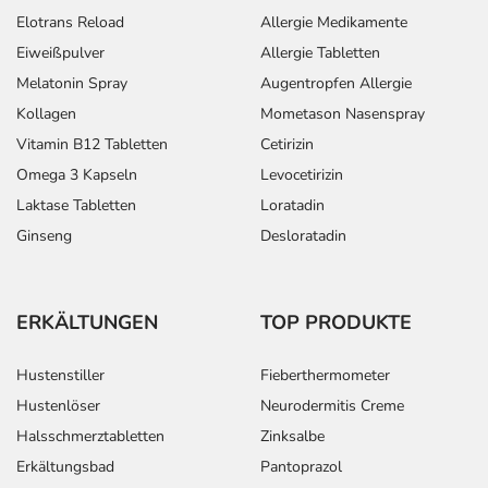
Elotrans Reload
Allergie Medikamente
Eiweißpulver
Allergie Tabletten
Melatonin Spray
Augentropfen Allergie
Kollagen
Mometason Nasenspray
Vitamin B12 Tabletten
Cetirizin
Omega 3 Kapseln
Levocetirizin
Laktase Tabletten
Loratadin
Ginseng
Desloratadin
ERKÄLTUNGEN
TOP PRODUKTE
Hustenstiller
Fieberthermometer
Hustenlöser
Neurodermitis Creme
Halsschmerztabletten
Zinksalbe
Erkältungsbad
Pantoprazol