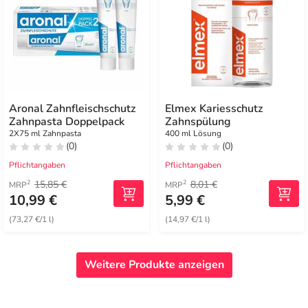
Aronal Zahnfleischschutz
Elmex Kariesschutz
Zahnpasta Doppelpack
Zahnspülung
2X75 ml Zahnpasta
400 ml Lösung
(0)
(0)
Pflichtangaben
Pflichtangaben
15,85 €
8,01 €
2
2
MRP
MRP
10,99 €
5,99 €
(73,27 €/1 l)
(14,97 €/1 l)
Weitere Produkte anzeigen