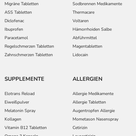
Migräne Tabletten
Sodbrennen Medikamente
ASS Tabletten
Thermacare
Diclofenac
Voltaren
Ibuprofen
Hämorrhoiden Salbe
Paracetamol
Abführmittel
Regelschmerzen Tabletten
Magentabletten
Zahnschmerzen Tabletten
Lidocain
SUPPLEMENTE
ALLERGIEN
Elotrans Reload
Allergie Medikamente
Eiweißpulver
Allergie Tabletten
Melatonin Spray
Augentropfen Allergie
Kollagen
Mometason Nasenspray
Vitamin B12 Tabletten
Cetirizin