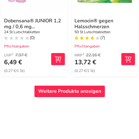
Dobensana® JUNIOR 1,2
Lemocin® gegen
mg / 0,6 mg
Halsschmerzen
Lutschtabletten
24 St Lutschtabletten
50 St Lutschtabletten
(0)
(7)
Pflichtangaben
Pflichtangaben
7,97 €
22,16 €
1
2
UVP
MRP
6,49 €
13,72 €
(0,27 €/1 St)
(0,27 €/1 St)
Weitere Produkte anzeigen