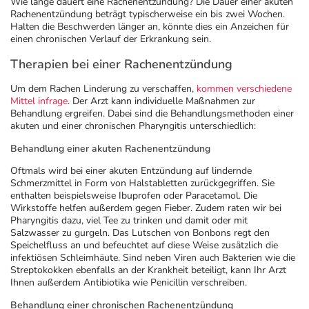
Wie lange dauert eine Rachenentzündung? Die Dauer einer akuten
Rachenentzündung beträgt typischerweise ein bis zwei Wochen.
Halten die Beschwerden länger an, könnte dies ein Anzeichen für
einen chronischen Verlauf der Erkrankung sein.
Therapien bei einer Rachenentzündung
Um dem Rachen Linderung zu verschaffen,
kommen verschiedene
Mittel infrage
. Der Arzt kann individuelle Maßnahmen zur
Behandlung ergreifen. Dabei sind die Behandlungsmethoden einer
akuten und einer chronischen Pharyngitis unterschiedlich:
Behandlung einer akuten Rachenentzündung
Oftmals wird bei einer akuten Entzündung auf lindernde
Schmerzmittel in Form von Halstabletten zurückgegriffen. Sie
enthalten beispielsweise Ibuprofen oder Paracetamol. Die
Wirkstoffe helfen außerdem gegen Fieber. Zudem raten wir bei
Pharyngitis dazu, viel Tee zu trinken und damit oder mit
Salzwasser zu gurgeln. Das Lutschen von Bonbons regt den
Speichelfluss an und befeuchtet auf diese Weise zusätzlich die
infektiösen Schleimhäute. Sind neben Viren auch Bakterien wie die
Streptokokken ebenfalls an der Krankheit beteiligt, kann Ihr Arzt
Ihnen außerdem Antibiotika wie Penicillin verschreiben.
Behandlung einer chronischen Rachenentzündung