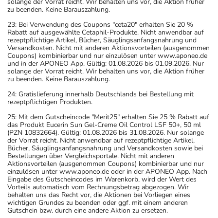
solange der Vorrat reicht. Wir behalten uns vor, die Aktion früher
zu beenden. Keine Barauszahlung.
23: Bei Verwendung des Coupons "ceta20" erhalten Sie 20 %
Rabatt auf ausgewählte Cetaphil-Produkte. Nicht anwendbar auf
rezeptpflichtige Artikel, Bücher, Säuglingsanfangsnahrung und
Versandkosten. Nicht mit anderen Aktionsvorteilen (ausgenommen
Coupons) kombinierbar und nur einzulösen unter www.aponeo.de
und in der APONEO App. Gültig: 01.08.2026 bis 01.09.2026. Nur
solange der Vorrat reicht. Wir behalten uns vor, die Aktion früher
zu beenden. Keine Barauszahlung.
24: Gratislieferung innerhalb Deutschlands bei Bestellung mit
rezeptpflichtigen Produkten.
25: Mit dem Gutscheincode "Merit25" erhalten Sie 25 % Rabatt auf
das Produkt Eucerin Sun Gel-Creme Oil Control LSF 50+, 50 ml
(PZN 10832664). Gültig: 01.08.2026 bis 31.08.2026. Nur solange
der Vorrat reicht. Nicht anwendbar auf rezeptpflichtige Artikel,
Bücher, Säuglingsanfangsnahrung und Versandkosten sowie bei
Bestellungen über Vergleichsportale. Nicht mit anderen
Aktionsvorteilen (ausgenommen Coupons) kombinierbar und nur
einzulösen unter www.aponeo.de oder in der APONEO App. Nach
Eingabe des Gutscheincodes im Warenkorb, wird der Wert des
Vorteils automatisch vom Rechnungsbetrag abgezogen. Wir
behalten uns das Recht vor, die Aktionen bei Vorliegen eines
wichtigen Grundes zu beenden oder ggf. mit einem anderen
Gutschein bzw. durch eine andere Aktion zu ersetzen.