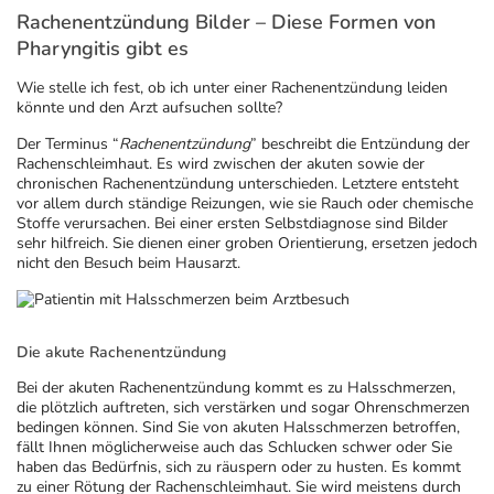
Refluthin, Lasea & Carmenthin Deals
Sport & Fitness
Täglich gut versorgt
Rachenentzündung Bilder – Diese Formen von
Pharyngitis gibt es
Salus Deals
Tierapotheke
Wie stelle ich fest, ob ich unter einer Rachenentzündung leiden
könnte und den Arzt aufsuchen sollte?
Vitamine & Mineralstoffe
Der Terminus “
Rachenentzündung
” beschreibt die Entzündung der
Rachenschleimhaut. Es wird zwischen der akuten sowie der
chronischen Rachenentzündung unterschieden. Letztere entsteht
Marken
vor allem durch ständige Reizungen, wie sie Rauch oder chemische
Stoffe verursachen. Bei einer ersten Selbstdiagnose sind Bilder
sehr hilfreich. Sie dienen einer groben Orientierung, ersetzen jedoch
nicht den Besuch beim Hausarzt.
Die akute Rachenentzündung
Bei der akuten Rachenentzündung kommt es zu Halsschmerzen,
die plötzlich auftreten, sich verstärken und sogar Ohrenschmerzen
bedingen können. Sind Sie von akuten Halsschmerzen betroffen,
fällt Ihnen möglicherweise auch das Schlucken schwer oder Sie
haben das Bedürfnis, sich zu räuspern oder zu husten. Es kommt
zu einer Rötung der Rachenschleimhaut. Sie wird meistens durch