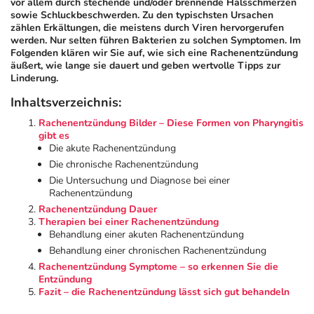
vor allem durch stechende und/oder brennende Halsschmerzen
sowie Schluckbeschwerden. Zu den typischsten Ursachen
zählen Erkältungen, die meistens durch Viren hervorgerufen
Geschenkideen
Fragen und Antworten
5% Extra Cash
Diabetes
werden. Nur selten führen Bakterien zu solchen Symptomen. Im
Folgenden klären wir Sie auf, wie sich eine Rachenentzündung
äußert, wie lange sie dauert und geben wertvolle Tipps zur
Aktuelle Coupons
Kontakt
Avene & Ducray Deals
Körperpflege & Kosmetik
6
Linderung.
Inhaltsverzeichnis:
Ratgeber
Eucerin Deals
Liebe & Erotik
Summer SALE
Rachenentzündung Bilder – Diese Formen von Pharyngitis
gibt es
Die akute Rachenentzündung
Beliebte Beiträge
Evolsin Deals
Mutter & Kind
Reiseapotheke
Die chronische Rachenentzündung
Die Untersuchung und Diagnose bei einer
E-Rezept einlösen
Frontline & Frontpro Deals
Nahrungsergänzung
Insektenschutz
Rachenentzündung
Rachenentzündung Dauer
Therapien bei einer Rachenentzündung
E-Rezept App
Nattermann Deals
Natur & Homöopathie
Sonnenpflege
Behandlung einer akuten Rachenentzündung
Behandlung einer chronischen Rachenentzündung
Rachenentzündung Symptome – so erkennen Sie die
R(h)ein Nutrition Deals
Sanitätshaus
Sommerpflege für Haar und Kopfhaut
Entzündung
Fazit – die Rachenentzündung lässt sich gut behandeln