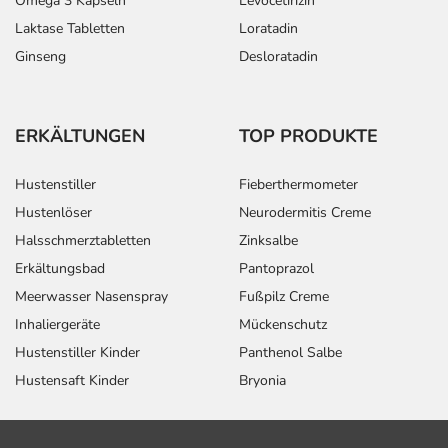
Omega 3 Kapseln
Levocetirizin
Laktase Tabletten
Loratadin
Ginseng
Desloratadin
ERKÄLTUNGEN
TOP PRODUKTE
Hustenstiller
Fieberthermometer
Hustenlöser
Neurodermitis Creme
Halsschmerztabletten
Zinksalbe
Erkältungsbad
Pantoprazol
Meerwasser Nasenspray
Fußpilz Creme
Inhaliergeräte
Mückenschutz
Hustenstiller Kinder
Panthenol Salbe
Hustensaft Kinder
Bryonia