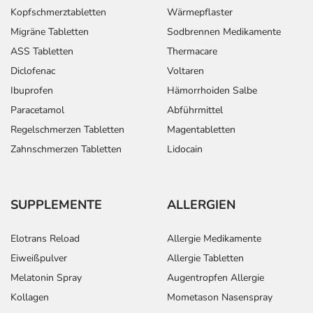
Kopfschmerztabletten
Wärmepflaster
Migräne Tabletten
Sodbrennen Medikamente
ASS Tabletten
Thermacare
Diclofenac
Voltaren
Ibuprofen
Hämorrhoiden Salbe
Paracetamol
Abführmittel
Regelschmerzen Tabletten
Magentabletten
Zahnschmerzen Tabletten
Lidocain
SUPPLEMENTE
ALLERGIEN
Elotrans Reload
Allergie Medikamente
Eiweißpulver
Allergie Tabletten
Melatonin Spray
Augentropfen Allergie
Kollagen
Mometason Nasenspray