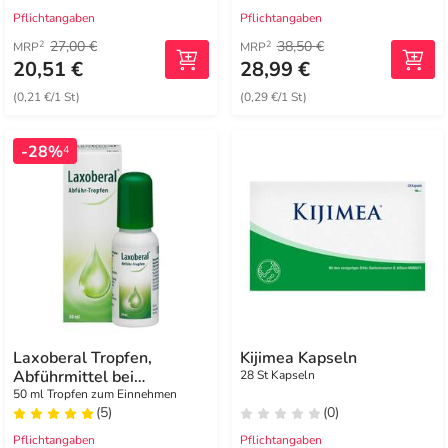
Pflichtangaben
Pflichtangaben
27,00 €
38,50 €
2
2
MRP
MRP
20,51 €
28,99 €
(0,21 €/1 St)
(0,29 €/1 St)
-28%
4
Laxoberal Tropfen,
Kijimea Kapseln
Abführmittel bei
28 St Kapseln
Verstopfung
50 ml Tropfen zum Einnehmen
(5)
(0)
Pflichtangaben
Pflichtangaben