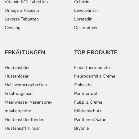
Vitamin B12 Tabletten
Cetirizin
Omega 3 Kapseln
Levocetirizin
Laktase Tabletten
Loratadin
Ginseng
Desloratadin
ERKÄLTUNGEN
TOP PRODUKTE
Hustenstiller
Fieberthermometer
Hustenlöser
Neurodermitis Creme
Halsschmerztabletten
Zinksalbe
Erkältungsbad
Pantoprazol
Meerwasser Nasenspray
Fußpilz Creme
Inhaliergeräte
Mückenschutz
Hustenstiller Kinder
Panthenol Salbe
Hustensaft Kinder
Bryonia