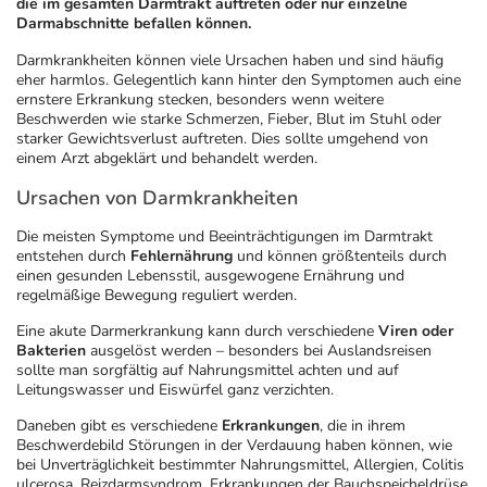
die im gesamten Darmtrakt auftreten oder nur einzelne
Darmabschnitte befallen können.
Geschenkideen
Fragen und Antworten
5% Extra Cash
Diabetes
Darmkrankheiten können viele Ursachen haben und sind häufig
eher harmlos. Gelegentlich kann hinter den Symptomen auch eine
ernstere Erkrankung stecken, besonders wenn weitere
Aktuelle Coupons
Kontakt
Avene & Ducray Deals
Körperpflege & Kosmetik
7
Beschwerden wie starke Schmerzen, Fieber, Blut im Stuhl oder
starker Gewichtsverlust auftreten. Dies sollte umgehend von
einem Arzt abgeklärt und behandelt werden.
Ratgeber
Eucerin Deals
Liebe & Erotik
Summer SALE
Ursachen von Darmkrankheiten
Beliebte Beiträge
Evolsin Deals
Mutter & Kind
Reiseapotheke
Die meisten Symptome und Beeinträchtigungen im Darmtrakt
entstehen durch
Fehlernährung
und können größtenteils durch
einen gesunden Lebensstil, ausgewogene Ernährung und
regelmäßige Bewegung reguliert werden.
E-Rezept einlösen
Frontline & Frontpro Deals
Nahrungsergänzung
Insektenschutz
Eine akute Darmerkrankung kann durch verschiedene
Viren oder
Bakterien
ausgelöst werden – besonders bei Auslandsreisen
E-Rezept App
Nattermann Deals
Natur & Homöopathie
Sonnenpflege
sollte man sorgfältig auf Nahrungsmittel achten und auf
Leitungswasser und Eiswürfel ganz verzichten.
R(h)ein Nutrition Deals
Sanitätshaus
Sommerpflege für Haar und Kopfhaut
Daneben gibt es verschiedene
Erkrankungen
, die in ihrem
Beschwerdebild Störungen in der Verdauung haben können, wie
bei Unverträglichkeit bestimmter Nahrungsmittel, Allergien, Colitis
ulcerosa, Reizdarmsyndrom, Erkrankungen der Bauchspeicheldrüse.