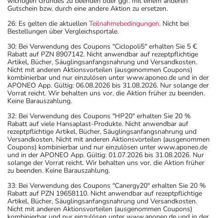
wichtigen Grundes zu beenden oder ggf. mit einem anderen
Gutschein bzw. durch eine andere Aktion zu ersetzen.
26: Es gelten die aktuellen
Teilnahmebedingungen
. Nicht bei
Bestellungen über Vergleichsportale.
30: Bei Verwendung des Coupons "Ciclopoli5" erhalten Sie 5 €
Rabatt auf PZN 8907142. Nicht anwendbar auf rezeptpflichtige
Artikel, Bücher, Säuglingsanfangsnahrung und Versandkosten.
Nicht mit anderen Aktionsvorteilen (ausgenommen Coupons)
kombinierbar und nur einzulösen unter www.aponeo.de und in der
APONEO App. Gültig: 06.08.2026 bis 31.08.2026. Nur solange der
Vorrat reicht. Wir behalten uns vor, die Aktion früher zu beenden.
Keine Barauszahlung.
32: Bei Verwendung des Coupons "HP20" erhalten Sie 20 %
Rabatt auf viele Hansaplast-Produkte. Nicht anwendbar auf
rezeptpflichtige Artikel, Bücher, Säuglingsanfangsnahrung und
Versandkosten. Nicht mit anderen Aktionsvorteilen (ausgenommen
Coupons) kombinierbar und nur einzulösen unter www.aponeo.de
und in der APONEO App. Gültig: 01.07.2026 bis 31.08.2026. Nur
solange der Vorrat reicht. Wir behalten uns vor, die Aktion früher
zu beenden. Keine Barauszahlung.
33: Bei Verwendung des Coupons "Canergy20" erhalten Sie 20 %
Rabatt auf PZN 19658110. Nicht anwendbar auf rezeptpflichtige
Artikel, Bücher, Säuglingsanfangsnahrung und Versandkosten.
Nicht mit anderen Aktionsvorteilen (ausgenommen Coupons)
kombinierbar und nur einzulösen unter www.aponeo.de und in der