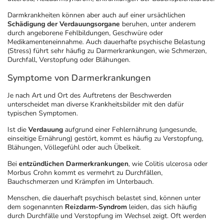
Refluthin, Lasea & Carmenthin Deals
Sport & Fitness
Täglich gut versorgt
Darmkrankheiten können aber auch auf einer ursächlichen
Schädigung der Verdauungsorgane
beruhen, unter anderem
Salus Deals
Tierapotheke
durch angeborene Fehlbildungen, Geschwüre oder
Medikamenteneinnahme. Auch dauerhafte psychische Belastung
(Stress) führt sehr häufig zu Darmerkrankungen, wie Schmerzen,
Vitamine & Mineralstoffe
Durchfall, Verstopfung oder Blähungen.
Symptome von Darmerkrankungen
Marken
Je nach Art und Ort des Auftretens der Beschwerden
unterscheidet man diverse Krankheitsbilder mit den dafür
typischen Symptomen.
Ist die
Verdauung
aufgrund einer Fehlernährung (ungesunde,
einseitige Ernährung) gestört, kommt es häufig zu Verstopfung,
Blähungen, Völlegefühl oder auch Übelkeit.
Bei
entzündlichen Darmerkrankungen
, wie Colitis ulcerosa oder
Morbus Crohn kommt es vermehrt zu Durchfällen,
Bauchschmerzen und Krämpfen im Unterbauch.
Menschen, die dauerhaft psychisch belastet sind, können unter
dem sogenannten
Reizdarm-Syndrom
leiden, das sich häufig
durch Durchfälle und Verstopfung im Wechsel zeigt. Oft werden