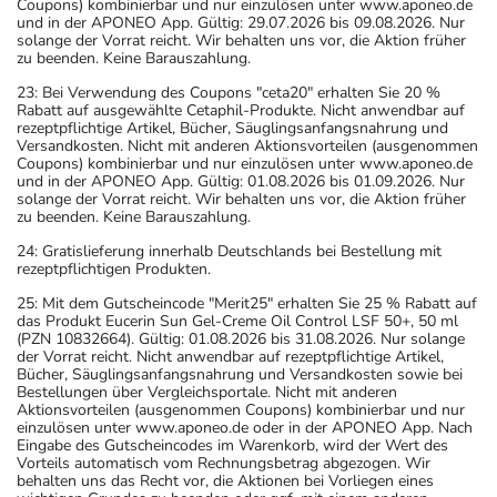
Coupons) kombinierbar und nur einzulösen unter www.aponeo.de
und in der APONEO App. Gültig: 29.07.2026 bis 09.08.2026. Nur
solange der Vorrat reicht. Wir behalten uns vor, die Aktion früher
zu beenden. Keine Barauszahlung.
23: Bei Verwendung des Coupons "ceta20" erhalten Sie 20 %
Rabatt auf ausgewählte Cetaphil-Produkte. Nicht anwendbar auf
rezeptpflichtige Artikel, Bücher, Säuglingsanfangsnahrung und
Versandkosten. Nicht mit anderen Aktionsvorteilen (ausgenommen
Coupons) kombinierbar und nur einzulösen unter www.aponeo.de
und in der APONEO App. Gültig: 01.08.2026 bis 01.09.2026. Nur
solange der Vorrat reicht. Wir behalten uns vor, die Aktion früher
zu beenden. Keine Barauszahlung.
24: Gratislieferung innerhalb Deutschlands bei Bestellung mit
rezeptpflichtigen Produkten.
25: Mit dem Gutscheincode "Merit25" erhalten Sie 25 % Rabatt auf
das Produkt Eucerin Sun Gel-Creme Oil Control LSF 50+, 50 ml
(PZN 10832664). Gültig: 01.08.2026 bis 31.08.2026. Nur solange
der Vorrat reicht. Nicht anwendbar auf rezeptpflichtige Artikel,
Bücher, Säuglingsanfangsnahrung und Versandkosten sowie bei
Bestellungen über Vergleichsportale. Nicht mit anderen
Aktionsvorteilen (ausgenommen Coupons) kombinierbar und nur
einzulösen unter www.aponeo.de oder in der APONEO App. Nach
Eingabe des Gutscheincodes im Warenkorb, wird der Wert des
Vorteils automatisch vom Rechnungsbetrag abgezogen. Wir
behalten uns das Recht vor, die Aktionen bei Vorliegen eines