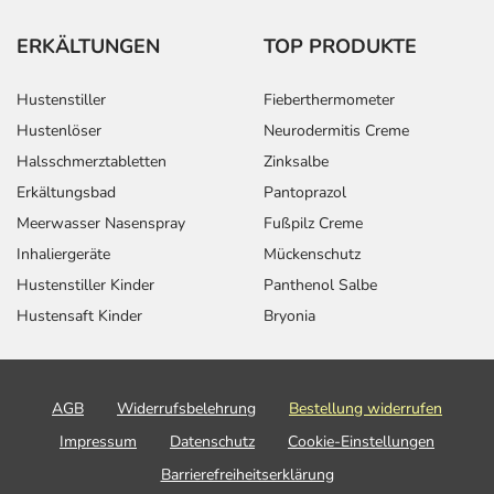
ERKÄLTUNGEN
TOP PRODUKTE
Hustenstiller
Fieberthermometer
Hustenlöser
Neurodermitis Creme
Halsschmerztabletten
Zinksalbe
Erkältungsbad
Pantoprazol
Meerwasser Nasenspray
Fußpilz Creme
Inhaliergeräte
Mückenschutz
Hustenstiller Kinder
Panthenol Salbe
Hustensaft Kinder
Bryonia
AGB
Widerrufsbelehrung
Bestellung widerrufen
Impressum
Datenschutz
Cookie-Einstellungen
Barrierefreiheitserklärung