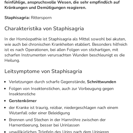
feinfühlige, anspruchsvolle Wesen, die sehr empfindlich auf
Kränkungen und Demütigungen reagieren.
Geschenkideen
Fragen und Antworten
5% Extra Cash
Diabetes
Staphisagria:
Rittersporn
Charakteristika von Staphisagria
Aktuelle Coupons
Kontakt
Avene & Ducray Deals
Körperpflege & Kosmetik
7
In der Homöopathie ist Staphisagria als Mittel sowohl bei akuten,
wie auch bei chronischen Krankheiten etabliert. Besonders hilfreich
Ratgeber
Eucerin Deals
Liebe & Erotik
Summer SALE
ist es nach Operationen, bei allen Folgen von stichartigen, mit
scharfen Instrumenten verursachten Wunden beschleunigt es die
Heilung.
Beliebte Beiträge
Evolsin Deals
Mutter & Kind
Reiseapotheke
Leitsymptome von Staphisagria
E-Rezept einlösen
Frontline & Frontpro Deals
Nahrungsergänzung
Insektenschutz
Verletzungen durch scharfe Gegenstände,
Schnittwunden
Folgen von Insektenstichen, auch zur Vorbeugung gegen
Insektenstiche
E-Rezept App
Nattermann Deals
Natur & Homöopathie
Sonnenpflege
Gerstenkörner
der Kranke ist traurig, reizbar, niedergeschlagen nach einem
Wutanfall oder einer Beleidigung
R(h)ein Nutrition Deals
Sanitätshaus
Sommerpflege für Haar und Kopfhaut
Brennen und Stechen in der Harnröhre zwischen der
Harnentleerung, besser bei Urinlassen
unwillkürliches Tröpfeln des Urins nach dem Urinieren