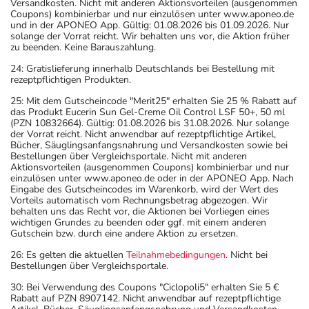
Versandkosten. Nicht mit anderen Aktionsvorteilen (ausgenommen
Coupons) kombinierbar und nur einzulösen unter www.aponeo.de
und in der APONEO App. Gültig: 01.08.2026 bis 01.09.2026. Nur
solange der Vorrat reicht. Wir behalten uns vor, die Aktion früher
zu beenden. Keine Barauszahlung.
24: Gratislieferung innerhalb Deutschlands bei Bestellung mit
rezeptpflichtigen Produkten.
25: Mit dem Gutscheincode "Merit25" erhalten Sie 25 % Rabatt auf
das Produkt Eucerin Sun Gel-Creme Oil Control LSF 50+, 50 ml
(PZN 10832664). Gültig: 01.08.2026 bis 31.08.2026. Nur solange
der Vorrat reicht. Nicht anwendbar auf rezeptpflichtige Artikel,
Bücher, Säuglingsanfangsnahrung und Versandkosten sowie bei
Bestellungen über Vergleichsportale. Nicht mit anderen
Aktionsvorteilen (ausgenommen Coupons) kombinierbar und nur
einzulösen unter www.aponeo.de oder in der APONEO App. Nach
Eingabe des Gutscheincodes im Warenkorb, wird der Wert des
Vorteils automatisch vom Rechnungsbetrag abgezogen. Wir
behalten uns das Recht vor, die Aktionen bei Vorliegen eines
wichtigen Grundes zu beenden oder ggf. mit einem anderen
Gutschein bzw. durch eine andere Aktion zu ersetzen.
26: Es gelten die aktuellen
Teilnahmebedingungen
. Nicht bei
Bestellungen über Vergleichsportale.
30: Bei Verwendung des Coupons "Ciclopoli5" erhalten Sie 5 €
Rabatt auf PZN 8907142. Nicht anwendbar auf rezeptpflichtige