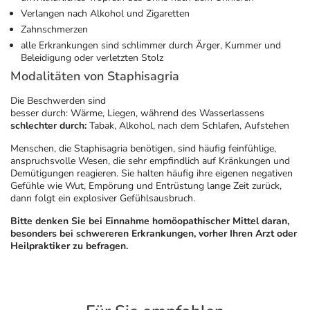
Refluthin, Lasea & Carmenthin Deals
Sport & Fitness
Täglich gut versorgt
Verlangen nach Alkohol und Zigaretten
Zahnschmerzen
Salus Deals
Tierapotheke
alle Erkrankungen sind schlimmer durch Ärger, Kummer und
Beleidigung oder verletzten Stolz
Modalitäten von Staphisagria
Vitamine & Mineralstoffe
Die Beschwerden sind
besser durch: Wärme, Liegen, während des Wasserlassens
Marken
schlechter durch:
Tabak, Alkohol, nach dem Schlafen, Aufstehen
Menschen, die Staphisagria benötigen, sind häufig feinfühlige,
anspruchsvolle Wesen, die sehr empfindlich auf Kränkungen und
Demütigungen reagieren. Sie halten häufig ihre eigenen negativen
Gefühle wie Wut, Empörung und Entrüstung lange Zeit zurück,
dann folgt ein explosiver Gefühlsausbruch.
Bitte denken Sie bei Einnahme homöopathischer Mittel daran,
besonders bei schwereren Erkrankungen, vorher Ihren Arzt oder
Heilpraktiker zu befragen.