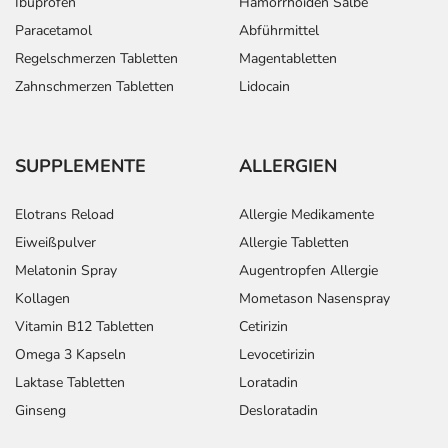
Ibuprofen
Hämorrhoiden Salbe
Paracetamol
Abführmittel
Regelschmerzen Tabletten
Magentabletten
Zahnschmerzen Tabletten
Lidocain
SUPPLEMENTE
ALLERGIEN
Elotrans Reload
Allergie Medikamente
Eiweißpulver
Allergie Tabletten
Melatonin Spray
Augentropfen Allergie
Kollagen
Mometason Nasenspray
Vitamin B12 Tabletten
Cetirizin
Omega 3 Kapseln
Levocetirizin
Laktase Tabletten
Loratadin
Ginseng
Desloratadin