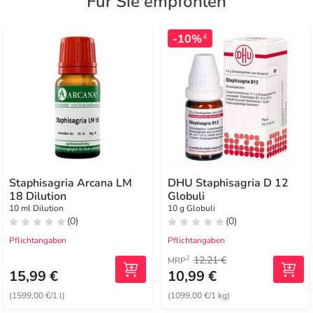
Für Sie empfohlen
-10%
4
Staphisagria Arcana LM
DHU Staphisagria D 12
18 Dilution
Globuli
10 ml Dilution
10 g Globuli
(0)
(0)
Pflichtangaben
Pflichtangaben
12,21 €
2
MRP
15,99 €
10,99 €
(1599,00 €/1 l)
(1099,00 €/1 kg)