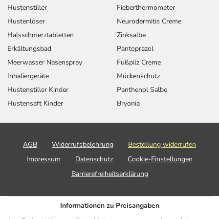
Hustenstiller
Fieberthermometer
Hustenlöser
Neurodermitis Creme
Halsschmerztabletten
Zinksalbe
Erkältungsbad
Pantoprazol
Meerwasser Nasenspray
Fußpilz Creme
Inhaliergeräte
Mückenschutz
Hustenstiller Kinder
Panthenol Salbe
Hustensaft Kinder
Bryonia
AGB
Widerrufsbelehrung
Bestellung widerrufen
Impressum
Datenschutz
Cookie-Einstellungen
Barrierefreiheitserklärung
Informationen zu Preisangaben