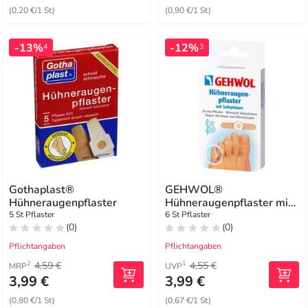
(0,20 €/1 St)
(0,90 €/1 St)
-13%
-12%
4
3
Gothaplast®
GEHWOL®
Hühneraugenpflaster
Hühneraugenpflaster mit
Salicylsäure
5 St Pflaster
6 St Pflaster
(0)
(0)
Pflichtangaben
Pflichtangaben
4,59 €
4,55 €
2
1
MRP
UVP
3,99 €
3,99 €
(0,80 €/1 St)
(0,67 €/1 St)