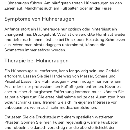
Refluthin, Lasea & Carmenthin Deals
Sport & Fitness
Täglich gut versorgt
Hühneraugen führen. Am häufigsten treten Hühneraugen an den
Zehen auf. Manchmal auch am Fußballen oder an der Ferse.
Salus Deals
Tierapotheke
Symptome von Hühneraugen
Anfangs stört ein Hühnerauge nur optisch oder hinterlässt ein
Vitamine & Mineralstoffe
unangenehmes Druckgefühl. Wächst die verdickte Hornhaut weiter
und tiefer nach innen, löst sie bei Druck oder Belastung Schmerzen
aus. Wenn man nichts dagegen unternimmt, können die
Schmerzen immer stärker werden.
Marken
Therapie bei Hühneraugen
Ein Hühnerauge zu entfernen, kann langwierig sein und Geduld
erfordern. Lassen Sie die Hände weg von Messer, Schere und
Pinzette! Lassen Sie Hühneraugen – wenn nötig – nur von einem
Arzt oder einer professionellen Fußpflegerin entfernen. Bevor es
aber zu einer chirurgischen Entfernung kommen muss, können Sie
selbst einiges tun: Die erste Maßnahme sollte das Ausmisten ihres
Schuhschranks sein. Trennen Sie sich im eigenen Interesse von
unbequemen, wenn auch sehr modischen Schuhen.
Entlasten Sie die Druckstelle mit einem speziellen wattierten
Pflaster. Gönnen Sie ihren Füßen regelmäßig warme Fußbäder
und rubbeln sie danach vorsichtig nur die oberste Schicht der