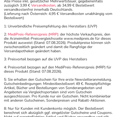
Alle Preise inkl. gesetzlicher Mehrwertsteuer, gegebenenfalls
zuzüglich 3,99 €
Versandkosten
, ab 34,99 € Bestellwert
versandkostenfrei innerhalb Deutschlands.
(Lieferung nach Österreich: 4,95 € Versandkosten unabhängig vom
Bestellwert)
1: Unverbindliche Preisempfehlung des Herstellers (UVP)
2:
MediPreis-Referenzpreis (MRP)
: der höchste Verkaufspreis, den
die Arzneimittel-Preisvergleichsseite www.medipreis.de für dieses
Produkt ausweist (Stand: 07.08.2026). Produktpreise können sich
zwischenzeitlich geändert und damit die Rangfolge der
Versandapotheken geändert haben.
3: Preisvorteil bezogen auf die UVP des Herstellers
4: Preisvorteil bezogen auf den MediPreis-Referenzpreis (MRP) für
dieses Produkt (Stand: 07.08.2026).
5: Sie erhalten den Gutschein für Ihre erste Newsletteranmeldung.
Gutscheinbedingungen: Mindestbestellwert 49 €. Rezeptpflichtige
Artikel, Bücher und Bestellungen von Sonderangeboten und
Angeboten via Vergleichsportalen sind vom Gutschein
ausgeschlossen. Pro Kunde nur ein Gutschein. Nicht kombinierbar
mit anderen Gutscheinen, Sonderpreisen und Rabatt-Aktionen.
8: Nur für Kunden mit Kundenkonto möglich. Der Bestellwert
berechnet sich abzüglich ggf. eingelöster Gutscheine und Coupons.
Nicht auf rezeptpflichtige Artikel und Bücher anwendbar und gilt