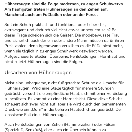
Hühneraugen sind die Folge modernen, zu engen Schuhwerks.
Am häufigsten treten Hühneraugen an den Zehen auf.
Geschenkideen
Fragen und Antworten
5% Extra Cash
Diabetes
Manchmal auch am Fußballen oder an der Ferse.
Soll ein Schuh praktisch und funktional oder lieber chic,
Aktuelle Coupons
Kontakt
Avene & Ducray Deals
Körperpflege & Kosmetik
extravagant und dadurch vielleicht etwas unbequem sein? Bei
7
dieser Frage scheiden sich die Geister. Die modebewusste Frau
und sicherlich auch der ein oder andere Mann müssen dafür ihren
Preis zahlen, denn irgendwann verzeihen es die Füße nicht mehr,
Ratgeber
Eucerin Deals
Liebe & Erotik
Summer SALE
wenn sie täglich in zu enges Schuhwerk gezwängt werden.
Aufgescheuerte Stellen, Überbeine, Fehlstellungen, Hornhaut und
nicht zuletzt Hühneraugen sind die Folgen.
Beliebte Beiträge
Evolsin Deals
Mutter & Kind
Reiseapotheke
Ursachen von Hühneraugen
E-Rezept einlösen
Frontline & Frontpro Deals
Nahrungsergänzung
Insektenschutz
Meist sind unbequeme, nicht fußgerechte Schuhe die Ursache für
Hühneraugen. Wird eine Stelle täglich für mehrere Stunden
gedrückt, versucht die empfindliche Haut, sich mit einer Verdickung
E-Rezept App
Nattermann Deals
Natur & Homöopathie
Sonnenpflege
zu schützen. Es kommt zu einer Hornschicht. Diese dicke Schicht
scheuert sich zwar nicht auf, aber sie wird durch den permanenten
Druck wie ein „Dorn“ in die tieferen Hautschichten gedrückt. Der
R(h)ein Nutrition Deals
klassische Fall eines Hühnerauges.
Sanitätshaus
Sommerpflege für Haar und Kopfhaut
Auch Fehlstellungen von Zehen (Hammerzehen) oder Füßen
(Spreizfuß, Senkfuß), aber auch ein Überbein können zu