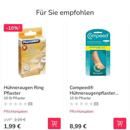
Für Sie empfohlen
-10%
3
Hühneraugen Ring
Compeed®
Pflaster
Hühneraugenpflaster
Medium
10 St Pflaster
10 St Pflaster
(0)
(0)
Pflichtangaben
Pflichtangaben
2,20 €
1
UVP
1,99 €
8,99 €