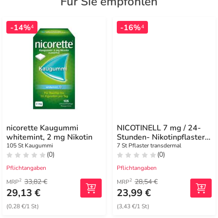
Für Sie empfohlen
-14%
-16%
4
4
nicorette Kaugummi
NICOTINELL 7 mg / 24-
whitemint, 2 mg Nikotin
Stunden- Nikotinpflaster,
Pflasterstärke Leicht (3)
105 St Kaugummi
7 St Pflaster transdermal
(0)
(0)
Pflichtangaben
Pflichtangaben
33,82 €
28,54 €
2
2
MRP
MRP
29,13 €
23,99 €
(0,28 €/1 St)
(3,43 €/1 St)