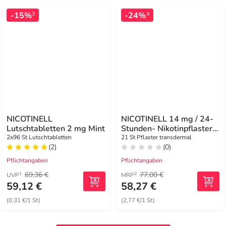
-15%
-24%
3
4
NICOTINELL
NICOTINELL 14 mg / 24-
Lutschtabletten 2 mg Mint
Stunden- Nikotinpflaster,
Pflasterstärke Mittel (2)
2x96 St Lutschtabletten
21 St Pflaster transdermal
(2)
(0)
Pflichtangaben
Pflichtangaben
69,36 €
77,00 €
1
2
UVP
MRP
59,12 €
58,27 €
(0,31 €/1 St)
(2,77 €/1 St)