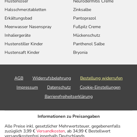
Hustenlöser
Neurodermitis Creme
Halsschmerztabletten
Zinksalbe
Erkältungsbad
Pantoprazol
Meerwasser Nasenspray
Fußpilz Creme
Inhaliergeräte
Mückenschutz
Hustenstiller Kinder
Panthenol Salbe
Hustensaft Kinder
Bryonia
AGB
Widerrufsbelehrung
Bestellung widerrufen
Impressum
Datenschutz
Cookie-Einstellungen
Barrierefreiheitserklärung
Informationen zu Preisangaben
Alle Preise inkl. gesetzlicher Mehrwertsteuer, gegebenenfalls
zuzüglich 3,99 €
Versandkosten
, ab 34,99 € Bestellwert
versandkostenfrei innerhalb Deutschlands.