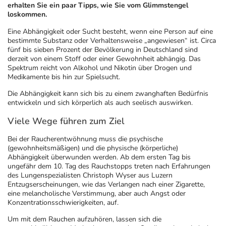
erhalten Sie ein paar Tipps, wie Sie vom Glimmstengel
loskommen.
Geschenkideen
Fragen und Antworten
5% Extra Cash
Diabetes
Eine Abhängigkeit oder Sucht besteht, wenn eine Person auf eine
bestimmte Substanz oder Verhaltensweise „angewiesen“ ist. Circa
Aktuelle Coupons
Kontakt
Avene & Ducray Deals
fünf bis sieben Prozent der Bevölkerung in Deutschland sind
Körperpflege & Kosmetik
7
derzeit von einem Stoff oder einer Gewohnheit abhängig. Das
Spektrum reicht von Alkohol und Nikotin über Drogen und
Medikamente bis hin zur Spielsucht.
Ratgeber
Eucerin Deals
Liebe & Erotik
Summer SALE
Die Abhängigkeit kann sich bis zu einem zwanghaften Bedürfnis
entwickeln und sich körperlich als auch seelisch auswirken.
Beliebte Beiträge
Evolsin Deals
Mutter & Kind
Reiseapotheke
Viele Wege führen zum Ziel
E-Rezept einlösen
Frontline & Frontpro Deals
Nahrungsergänzung
Insektenschutz
Bei der Raucherentwöhnung muss die psychische
(gewohnheitsmäßigen) und die physische (körperliche)
Abhängigkeit überwunden werden. Ab dem ersten Tag bis
ungefähr dem 10. Tag des Rauchstopps treten nach Erfahrungen
E-Rezept App
Nattermann Deals
Natur & Homöopathie
Sonnenpflege
des Lungenspezialisten Christoph Wyser aus Luzern
Entzugserscheinungen, wie das Verlangen nach einer Zigarette,
eine melancholische Verstimmung, aber auch Angst oder
R(h)ein Nutrition Deals
Sanitätshaus
Sommerpflege für Haar und Kopfhaut
Konzentrationsschwierigkeiten, auf.
Um mit dem Rauchen aufzuhören, lassen sich die