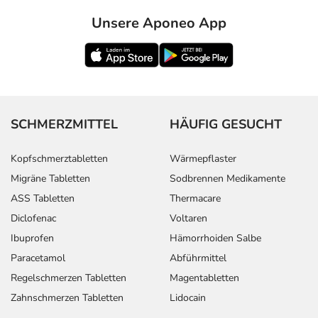
Unsere Aponeo App
SCHMERZMITTEL
HÄUFIG GESUCHT
Kopfschmerztabletten
Wärmepflaster
Migräne Tabletten
Sodbrennen Medikamente
ASS Tabletten
Thermacare
Diclofenac
Voltaren
Ibuprofen
Hämorrhoiden Salbe
Paracetamol
Abführmittel
Regelschmerzen Tabletten
Magentabletten
Zahnschmerzen Tabletten
Lidocain