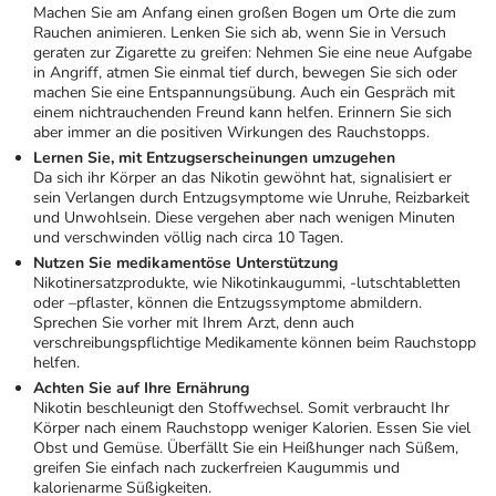
Machen Sie am Anfang einen großen Bogen um Orte die zum
Rauchen animieren. Lenken Sie sich ab, wenn Sie in Versuch
geraten zur Zigarette zu greifen: Nehmen Sie eine neue Aufgabe
in Angriff, atmen Sie einmal tief durch, bewegen Sie sich oder
machen Sie eine Entspannungsübung. Auch ein Gespräch mit
einem nichtrauchenden Freund kann helfen. Erinnern Sie sich
aber immer an die positiven Wirkungen des Rauchstopps.
Lernen Sie, mit Entzugserscheinungen umzugehen
Da sich ihr Körper an das Nikotin gewöhnt hat, signalisiert er
sein Verlangen durch Entzugsymptome wie Unruhe, Reizbarkeit
und Unwohlsein. Diese vergehen aber nach wenigen Minuten
und verschwinden völlig nach circa 10 Tagen.
Nutzen Sie medikamentöse Unterstützung
Nikotinersatzprodukte, wie Nikotinkaugummi, -lutschtabletten
oder –pflaster, können die Entzugssymptome abmildern.
Sprechen Sie vorher mit Ihrem Arzt, denn auch
verschreibungspflichtige Medikamente können beim Rauchstopp
helfen.
Achten Sie auf Ihre Ernährung
Nikotin beschleunigt den Stoffwechsel. Somit verbraucht Ihr
Körper nach einem Rauchstopp weniger Kalorien. Essen Sie viel
Obst und Gemüse. Überfällt Sie ein Heißhunger nach Süßem,
greifen Sie einfach nach zuckerfreien Kaugummis und
kalorienarme Süßigkeiten.