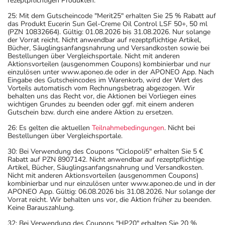
rezeptpflichtigen Produkten.
25: Mit dem Gutscheincode "Merit25" erhalten Sie 25 % Rabatt auf
das Produkt Eucerin Sun Gel-Creme Oil Control LSF 50+, 50 ml
(PZN 10832664). Gültig: 01.08.2026 bis 31.08.2026. Nur solange
der Vorrat reicht. Nicht anwendbar auf rezeptpflichtige Artikel,
Bücher, Säuglingsanfangsnahrung und Versandkosten sowie bei
Bestellungen über Vergleichsportale. Nicht mit anderen
Aktionsvorteilen (ausgenommen Coupons) kombinierbar und nur
einzulösen unter www.aponeo.de oder in der APONEO App. Nach
Eingabe des Gutscheincodes im Warenkorb, wird der Wert des
Vorteils automatisch vom Rechnungsbetrag abgezogen. Wir
behalten uns das Recht vor, die Aktionen bei Vorliegen eines
wichtigen Grundes zu beenden oder ggf. mit einem anderen
Gutschein bzw. durch eine andere Aktion zu ersetzen.
26: Es gelten die aktuellen
Teilnahmebedingungen
. Nicht bei
Bestellungen über Vergleichsportale.
30: Bei Verwendung des Coupons "Ciclopoli5" erhalten Sie 5 €
Rabatt auf PZN 8907142. Nicht anwendbar auf rezeptpflichtige
Artikel, Bücher, Säuglingsanfangsnahrung und Versandkosten.
Nicht mit anderen Aktionsvorteilen (ausgenommen Coupons)
kombinierbar und nur einzulösen unter www.aponeo.de und in der
APONEO App. Gültig: 06.08.2026 bis 31.08.2026. Nur solange der
Vorrat reicht. Wir behalten uns vor, die Aktion früher zu beenden.
Keine Barauszahlung.
32: Bei Verwendung des Coupons "HP20" erhalten Sie 20 %