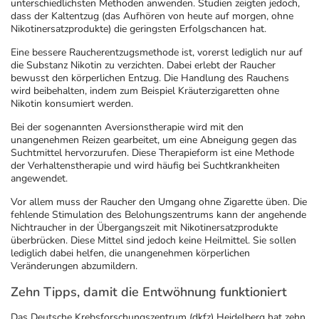
Refluthin, Lasea & Carmenthin Deals
Sport & Fitness
Täglich gut versorgt
unterschiedlichsten Methoden anwenden. Studien zeigten jedoch,
dass der Kaltentzug (das Aufhören von heute auf morgen, ohne
Nikotinersatzprodukte) die geringsten Erfolgschancen hat.
Salus Deals
Tierapotheke
Eine bessere Raucherentzugsmethode ist, vorerst lediglich nur auf
die Substanz Nikotin zu verzichten. Dabei erlebt der Raucher
bewusst den körperlichen Entzug. Die Handlung des Rauchens
Vitamine & Mineralstoffe
wird beibehalten, indem zum Beispiel Kräuterzigaretten ohne
Nikotin konsumiert werden.
Marken
Bei der sogenannten Aversionstherapie wird mit den
unangenehmen Reizen gearbeitet, um eine Abneigung gegen das
Suchtmittel hervorzurufen. Diese Therapieform ist eine Methode
der Verhaltenstherapie und wird häufig bei Suchtkrankheiten
angewendet.
Vor allem muss der Raucher den Umgang ohne Zigarette üben. Die
fehlende Stimulation des Belohungszentrums kann der angehende
Nichtraucher in der Übergangszeit mit Nikotinersatzprodukte
überbrücken. Diese Mittel sind jedoch keine Heilmittel. Sie sollen
lediglich dabei helfen, die unangenehmen körperlichen
Veränderungen abzumildern.
Zehn Tipps, damit die Entwöhnung funktioniert
Das Deutsche Krebsforschungszentrum (dkfz) Heidelberg hat zehn