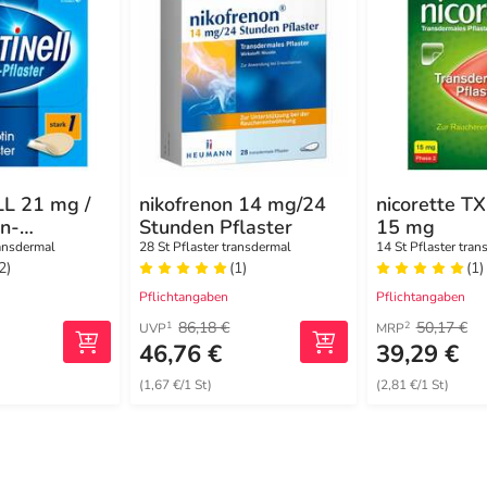
L 21 mg /
nikofrenon 14 mg/24
nicorette TX
n-
Stunden Pflaster
15 mg
ster,
ransdermal
28 St Pflaster transdermal
14 St Pflaster tran
2)
(1)
(1)
ärke Stark
Pflichtangaben
Pflichtangaben
86,18 €
50,17 €
1
2
UVP
MRP
46,76 €
39,29 €
(1,67 €/1 St)
(2,81 €/1 St)