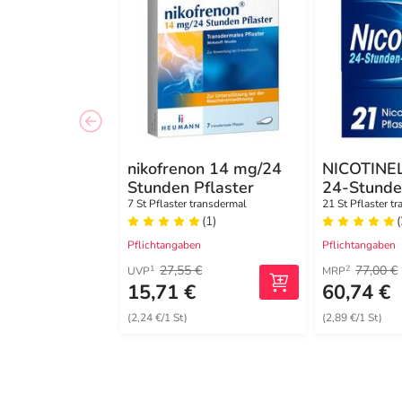
nikofrenon 14 mg/24
NICOTINEL
Stunden Pflaster
24-Stunde
Nikotinpfla
7 St Pflaster transdermal
21 St Pflaster t
(1)
(
Pflasterst
(1)
Pflichtangaben
Pflichtangaben
27,55 €
77,00 €
1
2
UVP
MRP
15,71 €
60,74 €
(2,24 €/1 St)
(2,89 €/1 St)