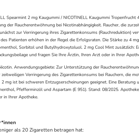
L Spearmint 2 mg Kaugummi / NICOTINELL Kaugummi Tropenfrucht 4 m
g der Raucherentwöhnung bei Nicotinabhängigkeit. Raucher, die zurzeit 
nächst zur Verringerung ihres Zigarettenkonsums (Rauchreduktion) ve
des Patienten erhöhen in der Regel die Erfolgsraten. Die Stärke zu 4 m
thol, Sorbitol und Butylhydroxytoluol. 2 mg Cool Mint zusätzlich: Ent
kungsbeilage und fragen Sie Ihre Ärztin, Ihren Arzt oder in Ihrer Apoth
icotin. Anwendungsgebiete: Zur Unterstützung der Raucherentwöhnung 
r zeitweiligen Verringerung des Zigarettenkonsums bei Rauchern, die mo
 zu 2 mg ist bei schweren Entzugserscheinungen geeignet. Eine Beratung
omenthol, Pfefferminzöl und Aspartam (E 951). Stand: 08/2025. Apotheke
r in Ihrer Apotheke.
r*innen
iger als 20 Zigaretten betragen hat: