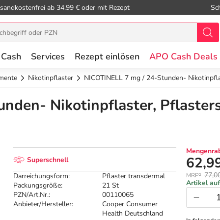
sandkostenfrei ab 34.99 € oder mit Rezept
Sc
 Cash
Services
Rezept einlösen
APO Cash Deals
mente
Nikotinpflaster
NICOTINELL 7 mg / 24-Stunden- Nikotinpflast
den- Nikotinpflaster, Pflasterst
Mengenrab
62,9
Superschnell
77,0
Darreichungsform:
Pflaster transdermal
MRP²
Artikel au
Packungsgröße:
21 St
PZN/Art.Nr.:
00110065
Anbieter/Hersteller:
Cooper Consumer
Health Deutschland