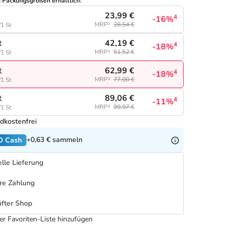
n Packungsgrößen erhältlich:
23,99 €
4
-16%
MRP²
28,54 €
/1 St
42,19 €
t
4
-18%
MRP²
51,52 €
/1 St
62,99 €
t
4
-18%
MRP²
77,00 €
/1 St
89,06 €
t
4
-11%
MRP²
99,97 €
/1 St
dkostenfrei
+0,63 €
sammeln
O Cash
lle Lieferung
re Zahlung
fter Shop
er Favoriten-Liste hinzufügen