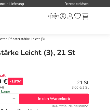
hnelle Lieferung
Rezept einlösen
er, Pflasterstärke Leicht (3)
ärke Leicht (3), 21 St
att
9 €
-18%
4
21 St
Grundpreis:
0 €
3,00 €/1 St
f Lager
In den Warenkorb
inkl. MwSt. inkl. Versand