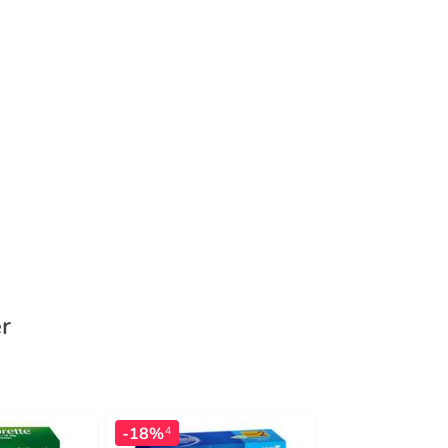
r
-18%
-50%
4
3