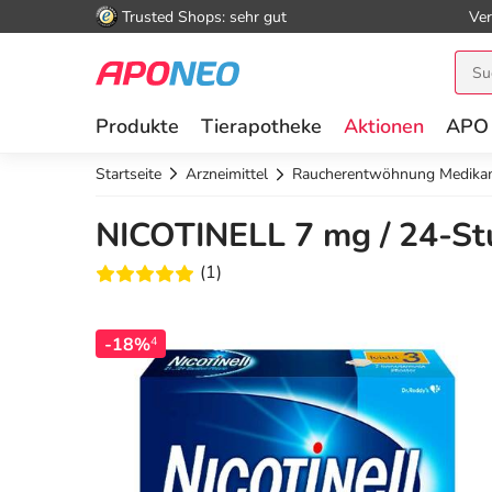
Trusted Shops: sehr gut
Ver
Produkte
Tierapotheke
Aktionen
APO
Startseite
Arzneimittel
Raucherentwöhnung Medika
NICOTINELL 7 mg / 24-Stun
(1)
-18%
4