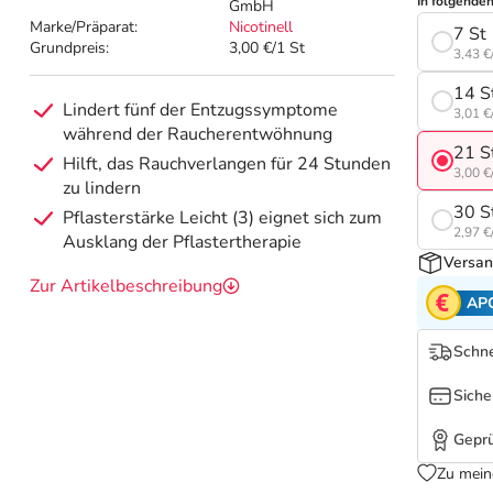
In folgende
GmbH
Marke/Präparat:
Nicotinell
7 St
Grundpreis:
3,00 €/1 St
3,43 €
14 S
Lindert fünf der Entzugssymptome
3,01 €
während der Raucherentwöhnung
21 S
Hilft, das Rauchverlangen für 24 Stunden
3,00 €
zu lindern
30 S
Pflasterstärke Leicht (3) eignet sich zum
2,97 €
Ausklang der Pflastertherapie
Versan
Zur Artikelbeschreibung
AP
Schne
Siche
Geprü
Zu mein