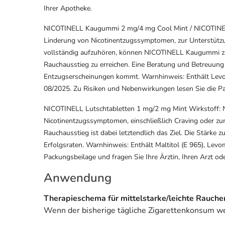
Ihrer Apotheke.
NICOTINELL Kaugummi 2 mg/4 mg Cool Mint / NICOTINEL
Linderung von Nicotinentzugssymptomen, zur Unterstützun
vollständig aufzuhören, können NICOTINELL Kaugummi zu
Rauchausstieg zu erreichen. Eine Beratung und Betreuung 
Entzugserscheinungen kommt. Warnhinweis: Enthält Levomen
08/2025. Zu Risiken und Nebenwirkungen lesen Sie die Pac
NICOTINELL Lutschtabletten 1 mg/2 mg Mint Wirkstoff: N
Nicotinentzugssymptomen, einschließlich Craving oder zu
Rauchausstieg ist dabei letztendlich das Ziel. Die Stärke
Erfolgsraten. Warnhinweis: Enthält Maltitol (E 965), Lev
Packungsbeilage und fragen Sie Ihre Ärztin, Ihren Arzt ode
Anwendung
Therapieschema für mittelstarke/leichte Rauche
Wenn der bisherige tägliche Zigarettenkonsum wen