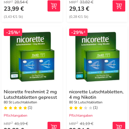
28,54 €
33,82 €
2
2
MRP
MRP
23,99 €
29,13 €
(3,43 €/1 St)
(0,28 €/1 St)
-25%
-29%
4
4
Nicorette freshmint 2 mg
nicorette Lutschtabletten,
Lutschtabletten gepresst
4 mg Nikotin
80 St Lutschtabletten
80 St Lutschtabletten
(1)
(1)
Pflichtangaben
Pflichtangaben
41,19 €
41,19 €
2
2
MRP
MRP