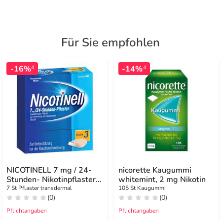
Für Sie empfohlen
-16%
-14%
4
4
NICOTINELL 7 mg / 24-
nicorette Kaugummi
Stunden- Nikotinpflaster,
whitemint, 2 mg Nikotin
Pflasterstärke Leicht (3)
7 St Pflaster transdermal
105 St Kaugummi
(0)
(0)
Pflichtangaben
Pflichtangaben