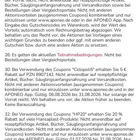
der Vorrat reicht. Nicht anwendbar auf rezeptpflichtige Artikel,
Bücher, Säuglingsanfangsnahrung und Versandkosten sowie bei
Bestellungen über Vergleichsportale. Nicht mit anderen
Aktionsvorteilen (ausgenommen Coupons) kombinierbar und nur
einzulösen unter www.aponeo.de oder in der APONEO App. Nach
Eingabe des Gutscheincodes im Warenkorb, wird der Wert des
Vorteils automatisch vom Rechnungsbetrag abgezogen. Wir
behalten uns das Recht vor, die Aktionen bei Vorliegen eines
wichtigen Grundes zu beenden oder ggf. mit einem anderen
Gutschein bzw. durch eine andere Aktion zu ersetzen.
26: Es gelten die aktuellen
Teilnahmebedingungen
. Nicht bei
Bestellungen über Vergleichsportale.
30: Bei Verwendung des Coupons "Ciclopoli5" erhalten Sie 5 €
Rabatt auf PZN 8907142. Nicht anwendbar auf rezeptpflichtige
Artikel, Bücher, Säuglingsanfangsnahrung und Versandkosten.
Nicht mit anderen Aktionsvorteilen (ausgenommen Coupons)
kombinierbar und nur einzulösen unter www.aponeo.de und in der
APONEO App. Gültig: 06.08.2026 bis 31.08.2026. Nur solange der
Vorrat reicht. Wir behalten uns vor, die Aktion früher zu beenden.
Keine Barauszahlung.
32: Bei Verwendung des Coupons "HP20" erhalten Sie 20 %
Rabatt auf viele Hansaplast-Produkte. Nicht anwendbar auf
rezeptpflichtige Artikel, Bücher, Säuglingsanfangsnahrung und
Versandkosten. Nicht mit anderen Aktionsvorteilen (ausgenommen
Coupons) kombinierbar und nur einzulösen unter www.aponeo.de
und in der APONEO App. Gültig: 01.07.2026 bis 31.08.2026. Nur