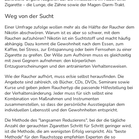
Refluthin, Lasea & Carmenthin Deals
Sport & Fitness
Täglich gut versorgt
Zigarette – die Lunge, die Zähne sowie der Magen-Darm-Trakt.
Weg von der Sucht
Salus Deals
Tierapotheke
Einer Umfrage zufolge wollen mehr als die Hälfte der Raucher dem
Nikotin abschwören. Warum ist es aber so schwer, mit dem
Vitamine & Mineralstoffe
Rauchen aufzuhören? Nikotin ist ein Suchtstoff und macht häufig
abhängig. Dazu kommt die Gewohnheit nach dem Essen, zum
Kaffee, bei Stress, zur Entspannung oder beim Fernsehen zu einer
Marken
Zigarette zu greifen. Der Wille zum Aufhören muss es gleichzeitig
mit zwei Gegnern aufnehmen: den körperlichen
Entzugserscheinungen und den antrainierten Verhaltensweisen.
Wie der Raucher aufhört, muss er/sie selbst herausfinden. Die
Angebote sind zahlreich, ob Bücher, CDs, DVDs, Seminare sowie
Kurse und geben jedem Rauchertyp die passende Hilfestellung bei
der Verhaltensänderung. Jeder muss für sich selbst eine
Kombination von Maßnahmen und Instrumenten
zusammenstellen, so dass der persönliche Ausstiegsplan dem
individuellen Lebensstil und den Gewohnheiten entspricht.
Die Methode des "langsamen Reduzierens", bei der die tägliche
Anzahl der gerauchten Zigaretten Schritt für Schritt geringer wird,
ist die Methode, die am wenigsten Erfolg verspricht. Als "beste
Methode" für den Rauchstopp empfehlen Experten die so