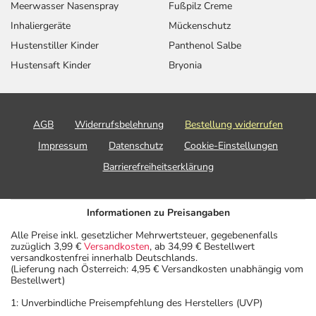
Meerwasser Nasenspray
Fußpilz Creme
Inhaliergeräte
Mückenschutz
Hustenstiller Kinder
Panthenol Salbe
Hustensaft Kinder
Bryonia
AGB
Widerrufsbelehrung
Bestellung widerrufen
Impressum
Datenschutz
Cookie-Einstellungen
Barrierefreiheitserklärung
Informationen zu Preisangaben
Alle Preise inkl. gesetzlicher Mehrwertsteuer, gegebenenfalls
zuzüglich 3,99 €
Versandkosten
, ab 34,99 € Bestellwert
versandkostenfrei innerhalb Deutschlands.
(Lieferung nach Österreich: 4,95 € Versandkosten unabhängig vom
Bestellwert)
1: Unverbindliche Preisempfehlung des Herstellers (UVP)