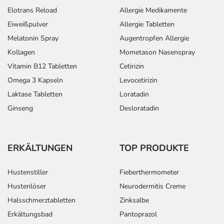
Elotrans Reload
Allergie Medikamente
Eiweißpulver
Allergie Tabletten
Melatonin Spray
Augentropfen Allergie
Kollagen
Mometason Nasenspray
Vitamin B12 Tabletten
Cetirizin
Omega 3 Kapseln
Levocetirizin
Laktase Tabletten
Loratadin
Ginseng
Desloratadin
ERKÄLTUNGEN
TOP PRODUKTE
Hustenstiller
Fieberthermometer
Hustenlöser
Neurodermitis Creme
Halsschmerztabletten
Zinksalbe
Erkältungsbad
Pantoprazol