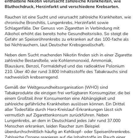
enthaltene Nikotin verursacht zahlreiche Krankheiten, wie
Bluthochdruck, Herzinfarkt und verschiedene Krebsarten.
Geschenkideen
Fragen und Antworten
5% Extra Cash
Diabetes
Rauchen ist eine Sucht und verursacht zahlreiche Krankheiten, wie
chronische Bronchitis, Lungenkrebs, Herzinfarkt sowie
Schlaganfälle. Der Genuss von Zigaretten in Verbindung mit
Aktuelle Coupons
Kontakt
Avene & Ducray Deals
Körperpflege & Kosmetik
7
Alkohol erhöht das bereits hohe Gesundheitsrisiko. So steigt die
Gefahr an Speiseröhrenkrebs zu erkranken auf das 100-fache als
bei Nichtrauchern, laut Deutscher Krebsgesellschaft.
Ratgeber
Eucerin Deals
Liebe & Erotik
Summer SALE
Neben dem Sucht machenden Nikotin finden sich in einer Zigarette
zahlreiche Bestandteile, wie Kohlenmonoxid, Ammoniak,
Blausäure, Benzol, Formaldehyd und das radioaktive Polonium
Beliebte Beiträge
Evolsin Deals
Mutter & Kind
Reiseapotheke
210. Über 40 der rund 3.800 Inhaltsstoffe des Tabakrauchs sind
nachweislich krebserregend.
E-Rezept einlösen
Frontline & Frontpro Deals
Nahrungsergänzung
Insektenschutz
Gemäß der Weltgesundheitsorganisation (WHO) sind
Tabakprodukte die einzigen frei verfügbaren Konsumgüter, die bei
einem Großteil ihrer Konsumenten eine Abhängigkeit und
E-Rezept App
Nattermann Deals
Natur & Homöopathie
Sonnenpflege
zahlreiche gefährliche Krankheiten auslösen können. Ein Drittel
aller Todesfälle durch Herz-Kreislauf-Erkrankungen lässt sich
vermutlich auf Zigarettenkonsum zurückführen. Neben
R(h)ein Nutrition Deals
Sanitätshaus
Sommerpflege für Haar und Kopfhaut
Lungenkrebs, an dem in Deutschland jedes Jahr rund 37.000
Menschen erkranken, leiden Raucher zum Beispiel
überdurchschnittlich häufig an Kehlkopf- oder Speiseröhrenkrebs.
Zahlreiche Organe reagieren auf die Inhaltstoffe im Rauch einer