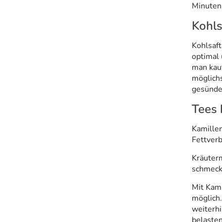
Minuten 
Kohls
Kohlsaft
optimal 
man kauf
möglichs
gesünder
Tees
Kamille
Fettver
Kräuter
schmeck
Mit Kami
möglich.
weiterhi
belaste