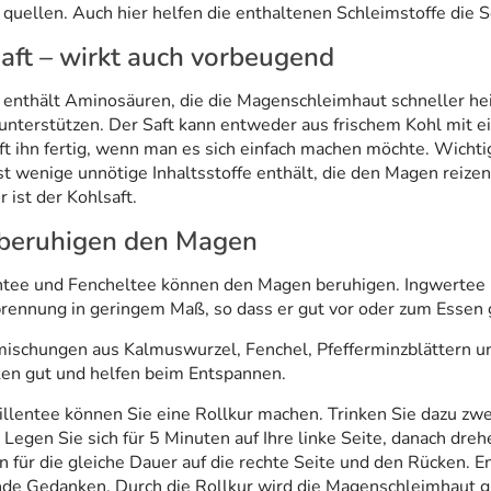
quellen. Auch hier helfen die enthaltenen Schleimstoffe die 
aft – wirkt auch vorbeugend
 enthält Aminosäuren, die die Magenschleimhaut schneller heil
unterstützen. Der Saft kann entweder aus frischem Kohl mit e
t ihn fertig, wenn man es sich einfach machen möchte. Wichtig 
t wenige unnötige Inhaltsstoffe enthält, die den Magen reizen
 ist der Kohlsaft.
 beruhigen den Magen
ntee und Fencheltee können den Magen beruhigen. Ingwertee
brennung in geringem Maß, so dass er gut vor oder zum Essen
mischungen aus Kalmuswurzel, Fenchel, Pfefferminzblättern u
en gut und helfen beim Entspannen.
llentee können Sie eine Rollkur machen. Trinken Sie dazu zwei
 Legen Sie sich für 5 Minuten auf Ihre linke Seite, danach dreh
n für die gleiche Dauer auf die rechte Seite und den Rücken. 
nde Gedanken. Durch die Rollkur wird die Magenschleimhaut g