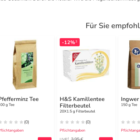
Für Sie empfoh
-12%
3
Pfefferminz Tee
H&S Kamillentee
Ingwer
Filterbeutel
00 g Tee
150 g Tee
20X1.5 g Filterbeutel
(0)
(0)
flichtangaben
Pflichtangaben
Pflichtang
3,95 €
1
UVP