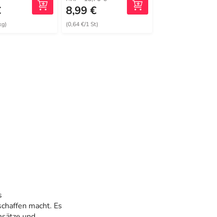
€
8,99 €
8,65 €
kg)
(0,64 €/1 St)
(0,62 €/1 St)
s
chaffen macht. Es
nsätze und