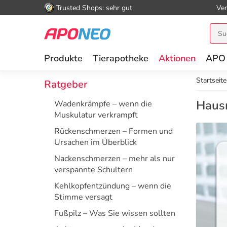
Trusted Shops: sehr gut
Ver
Produkte
Tierapotheke
Aktionen
APO
Startseite
Ratgeber
Haus
Wadenkrämpfe – wenn die
Muskulatur verkrampft
Rückenschmerzen – Formen und
Ursachen im Überblick
Nackenschmerzen – mehr als nur
verspannte Schultern
Kehlkopfentzündung – wenn die
Stimme versagt
Fußpilz – Was Sie wissen sollten