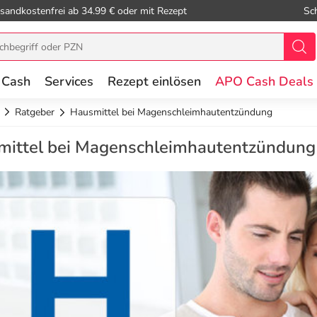
sandkostenfrei ab 34.99 € oder mit Rezept
Sc
 Cash
Services
Rezept einlösen
APO Cash Deals
Ratgeber
Hausmittel bei Magenschleimhautentzündung
mittel bei Magenschleimhautentzündung