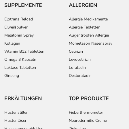
SUPPLEMENTE
ALLERGIEN
Elotrans Reload
Allergie Medikamente
Eiweißpulver
Allergie Tabletten
Melatonin Spray
Augentropfen Allergie
Kollagen
Mometason Nasenspray
Vitamin B12 Tabletten
Cetirizin
Omega 3 Kapseln
Levocetirizin
Laktase Tabletten
Loratadin
Ginseng
Desloratadin
ERKÄLTUNGEN
TOP PRODUKTE
Hustenstiller
Fieberthermometer
Hustenlöser
Neurodermitis Creme
Halsschmerztabletten
Zinksalbe