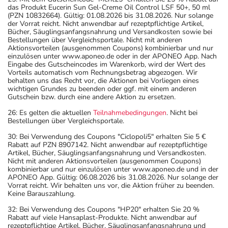
das Produkt Eucerin Sun Gel-Creme Oil Control LSF 50+, 50 ml
(PZN 10832664). Gültig: 01.08.2026 bis 31.08.2026. Nur solange
der Vorrat reicht. Nicht anwendbar auf rezeptpflichtige Artikel,
Bücher, Säuglingsanfangsnahrung und Versandkosten sowie bei
Bestellungen über Vergleichsportale. Nicht mit anderen
Aktionsvorteilen (ausgenommen Coupons) kombinierbar und nur
einzulösen unter www.aponeo.de oder in der APONEO App. Nach
Eingabe des Gutscheincodes im Warenkorb, wird der Wert des
Vorteils automatisch vom Rechnungsbetrag abgezogen. Wir
behalten uns das Recht vor, die Aktionen bei Vorliegen eines
wichtigen Grundes zu beenden oder ggf. mit einem anderen
Gutschein bzw. durch eine andere Aktion zu ersetzen.
26: Es gelten die aktuellen
Teilnahmebedingungen
. Nicht bei
Bestellungen über Vergleichsportale.
30: Bei Verwendung des Coupons "Ciclopoli5" erhalten Sie 5 €
Rabatt auf PZN 8907142. Nicht anwendbar auf rezeptpflichtige
Artikel, Bücher, Säuglingsanfangsnahrung und Versandkosten.
Nicht mit anderen Aktionsvorteilen (ausgenommen Coupons)
kombinierbar und nur einzulösen unter www.aponeo.de und in der
APONEO App. Gültig: 06.08.2026 bis 31.08.2026. Nur solange der
Vorrat reicht. Wir behalten uns vor, die Aktion früher zu beenden.
Keine Barauszahlung.
32: Bei Verwendung des Coupons "HP20" erhalten Sie 20 %
Rabatt auf viele Hansaplast-Produkte. Nicht anwendbar auf
rezeptpflichtige Artikel, Bücher, Säuglingsanfangsnahrung und