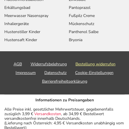
Erkältungsbad
Pantoprazol
Meerwasser Nasenspray
Fußpilz Creme
Inhaliergeräte
Mückenschutz
Hustenstiller Kinder
Panthenol Salbe
Hustensaft Kinder
Bryonia
AGB
Widerrufsbelehrung
Bestellung widerrufen
Impressum
Datenschutz
Cookie-Einstellungen
Barrierefreiheitserklärung
Informationen zu Preisangaben
Alle Preise inkl. gesetzlicher Mehrwertsteuer, gegebenenfalls
zuzüglich 3,99 €
Versandkosten
, ab 34,99 € Bestellwert
versandkostenfrei innerhalb Deutschlands.
(Lieferung nach Österreich: 4,95 € Versandkosten unabhängig vom
Bestellwert)