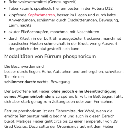
Refluthin, Lasea & Carmenthin Deals
Sport & Fitness
Täglich gut versorgt
Rekonvaleszenzmittel (Genesungszeit)
Tubenkatarrh, spezifisch, hier am besten in der Potenz D12
klopfende
Kopfschmerzen
, besser im Liegen und durch kalte
Salus Deals
Tierapotheke
Anwendungen, schlimmer durch Erschütterungen, Bewegung,
Lärm, nachts
akuter Fließschnupfen, manchmal mit Nasenbluten
Vitamine & Mineralstoffe
durch Kitzeln in der Luftröhre ausgelöster trockener, manchmal
spastischer Husten schmerzhaft in der Brust, wenig Auswurf,
der gelblich oder blutgestreift sein kann
Marken
Modalitäten von Fürrum phosphoricum
Die Beschwerden sind
besser durch: liegen, Ruhe, Aufstehen und umhergehen, schwitzen,
Tee trinken
schlimmer durch:
nachts, Bewegung
Der Betroffene hat Fieber,
ohne jedoch eine Beeinträchtigung
seines Allgemeinbefindens
zu spüren. Er will im Bett liegen, fühlt
sich aber stark genug zum Zeitunglesen oder zum Fernsehen.
Ferrum phoshoricum ist das Fiebermittel der Wahl, wenn die
erhöhte Temperatur mäßig beginnt und auch in diesen Bereich
bleibt. Mäßiges Fieber geht circa bis zu einer Temperatur von 39
Grad Celsius. Dazu sollte der Organismus gut mit dem Fieber