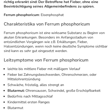
richtig erkrankt sind: Der Betroffene hat Fieber, ohne eine
Beeinträchtigung seines Allgemeinbefindens zu spüren.
Geschenkideen
Fragen und Antworten
5% Extra Cash
Diabetes
Ferrum phosphoricum
: Eisenphosphat
Charakteristika von Ferrum phosphoricum
Aktuelle Coupons
Kontakt
Avene & Ducray Deals
Körperpflege & Kosmetik
7
Ferrum phosphoricum ist eine wirksame Substanz zu Beginn von
akuten Erkrankungen. Besonders im Anfangsstadium von
Ratgeber
Eucerin Deals
Liebe & Erotik
Summer SALE
entzündlichen Vorgängen wie z.B. Erkältungen, Fieber,
Halsentzündungen, wenn noch keine deutliche Symptome sichtbar
sind kann es sehr gut eingesetzt werden.
Beliebte Beiträge
Evolsin Deals
Mutter & Kind
Reiseapotheke
Leitsymptome von Ferrum phosphoricum
E-Rezept einlösen
Frontline & Frontpro Deals
Nahrungsergänzung
Insektenschutz
leichte bis mittlere Fieber mit mäßigem Verlauf
Fieber bei Zahnungsbeschwerden, Ohrenschmerzen, oder
Mittelohrentzündung
E-Rezept App
Nattermann Deals
Natur & Homöopathie
Sonnenpflege
Schwäche, fröstelig, alles strengt an
Blutarmut:
Ohrensausen, Schwindel, große Erschöpfbarkeit
Bedürfnis nach Mittagsschlaf
R(h)ein Nutrition Deals
Sanitätshaus
Sommerpflege für Haar und Kopfhaut
Kindermittel ersten Ranges
Blutarmut