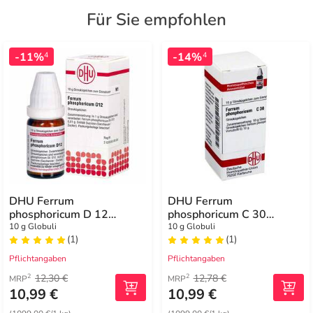
Für Sie empfohlen
-11%
-14%
4
4
DHU Ferrum
DHU Ferrum
phosphoricum D 12
phosphoricum C 30
Globuli
Globuli
10 g Globuli
10 g Globuli
(1)
(1)
Pflichtangaben
Pflichtangaben
12,30 €
12,78 €
2
2
MRP
MRP
10,99 €
10,99 €