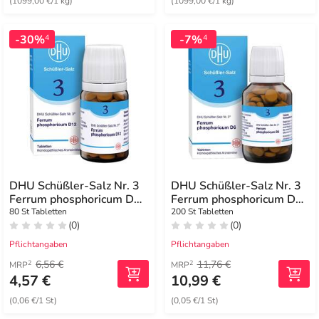
(1099,00 €/1 kg)
(1099,00 €/1 kg)
-30%
-7%
4
4
DHU Schüßler-Salz Nr. 3
DHU Schüßler-Salz Nr. 3
Ferrum phosphoricum D12
Ferrum phosphoricum D6
Tabletten
Tabletten
80 St Tabletten
200 St Tabletten
(0)
(0)
Pflichtangaben
Pflichtangaben
6,56 €
11,76 €
2
2
MRP
MRP
4,57 €
10,99 €
(0,06 €/1 St)
(0,05 €/1 St)