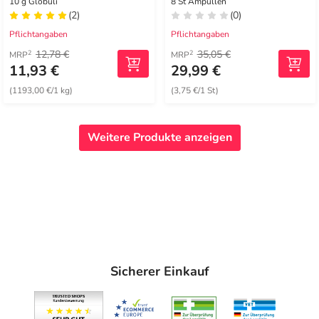
10 g Globuli
8 St Ampullen
(2)
(0)
Pflichtangaben
Pflichtangaben
12,78 €
35,05 €
2
2
MRP
MRP
11,93 €
29,99 €
(1193,00 €/1 kg)
(3,75 €/1 St)
Weitere Produkte anzeigen
Sicherer Einkauf