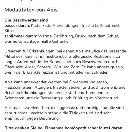
Refluthin, Lasea & Carmenthin Deals
Sport & Fitness
Täglich gut versorgt
Modalitäten von Apis
Salus Deals
Tierapotheke
Die Beschwerden sind
besser durch:
Kälte, kalte Anwendungen, frische Luft, aufrecht
Sitzen
Vitamine & Mineralstoffe
schlimmer durch:
Wärme, Berührung, Druck, nach dem Schlaf,
warme Umschläge, heiße Getränke
Ursachen für Erkrankungen, bei denen Apis mellifica das passende
Marken
Mittel sein kann, sind Insektenstiche, allergische Reaktionen, zu
langer Aufenthalt in der Sonne, aber auch Beschwerden durch
Eifersucht, Ärger, Schreck, Wut und Zorn. Es kann angezeigt sein,
wenn der Erkrankte reizbar ist und mit allem unzufrieden.
Apis kann angewendet werden bei Ohrenentzündungen,
Halsschmerzen, Allergien, Insektenstichen und auch Sonnenbrand.
Bei allen Erkrankungen stehen die stechend-brennenden
Schmerzen und die Besserung durch Kühlung im Vordergrund.
Apis passt zu Menschen, die aggressiv und unruhig sind. Sie sind
sehr ruhelos, wechseln ständig die Tätigkeit und sind sehr
empfindlich gegen Berührung.
Bitte denken Sie bei Einnahme homöopathischer Mittel daran,