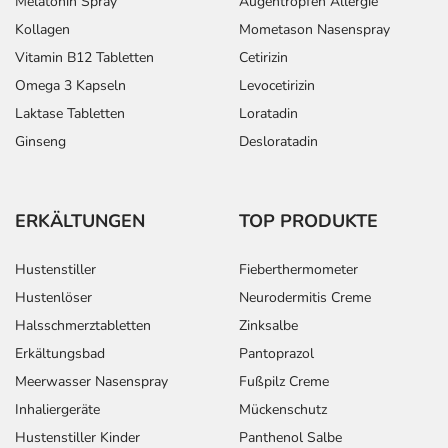
Melatonin Spray
Augentropfen Allergie
Kollagen
Mometason Nasenspray
Vitamin B12 Tabletten
Cetirizin
Omega 3 Kapseln
Levocetirizin
Laktase Tabletten
Loratadin
Ginseng
Desloratadin
ERKÄLTUNGEN
TOP PRODUKTE
Hustenstiller
Fieberthermometer
Hustenlöser
Neurodermitis Creme
Halsschmerztabletten
Zinksalbe
Erkältungsbad
Pantoprazol
Meerwasser Nasenspray
Fußpilz Creme
Inhaliergeräte
Mückenschutz
Hustenstiller Kinder
Panthenol Salbe