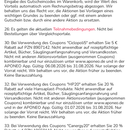
Eingabe des Gutscheincodes im Warenkorb, wird der Wert des
Vorteils automatisch vom Rechnungsbetrag abgezogen. Wir
behalten uns das Recht vor, die Aktionen bei Vorliegen eines
wichtigen Grundes zu beenden oder ggf. mit einem anderen
Gutschein bzw. durch eine andere Aktion zu ersetzen.
26: Es gelten die aktuellen
Teilnahmebedingungen
. Nicht bei
Bestellungen über Vergleichsportale.
30: Bei Verwendung des Coupons "Ciclopoli5" erhalten Sie 5 €
Rabatt auf PZN 8907142. Nicht anwendbar auf rezeptpflichtige
Artikel, Bücher, Säuglingsanfangsnahrung und Versandkosten.
Nicht mit anderen Aktionsvorteilen (ausgenommen Coupons)
kombinierbar und nur einzulösen unter www.aponeo.de und in der
APONEO App. Gültig: 06.08.2026 bis 31.08.2026. Nur solange der
Vorrat reicht. Wir behalten uns vor, die Aktion früher zu beenden.
Keine Barauszahlung.
32: Bei Verwendung des Coupons "HP20" erhalten Sie 20 %
Rabatt auf viele Hansaplast-Produkte. Nicht anwendbar auf
rezeptpflichtige Artikel, Bücher, Säuglingsanfangsnahrung und
Versandkosten. Nicht mit anderen Aktionsvorteilen (ausgenommen
Coupons) kombinierbar und nur einzulösen unter www.aponeo.de
und in der APONEO App. Gültig: 01.07.2026 bis 31.08.2026. Nur
solange der Vorrat reicht. Wir behalten uns vor, die Aktion früher
zu beenden. Keine Barauszahlung.
33: Bei Verwendung des Coupons "Canergy20" erhalten Sie 20 %