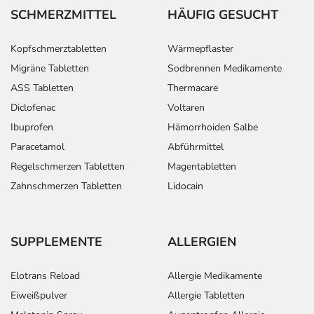
SCHMERZMITTEL
HÄUFIG GESUCHT
Kopfschmerztabletten
Wärmepflaster
Migräne Tabletten
Sodbrennen Medikamente
ASS Tabletten
Thermacare
Diclofenac
Voltaren
Ibuprofen
Hämorrhoiden Salbe
Paracetamol
Abführmittel
Regelschmerzen Tabletten
Magentabletten
Zahnschmerzen Tabletten
Lidocain
SUPPLEMENTE
ALLERGIEN
Elotrans Reload
Allergie Medikamente
Eiweißpulver
Allergie Tabletten