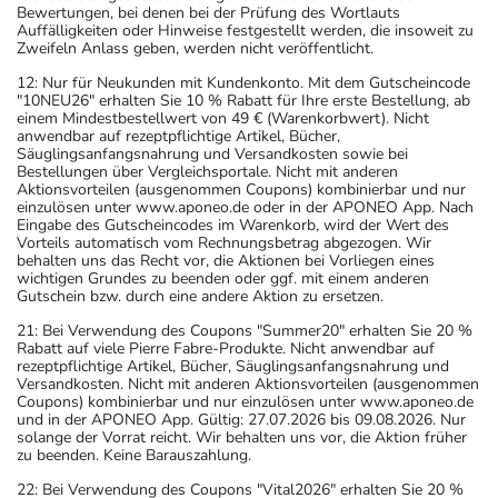
Bewertungen, bei denen bei der Prüfung des Wortlauts
Auffälligkeiten oder Hinweise festgestellt werden, die insoweit zu
Zweifeln Anlass geben, werden nicht veröffentlicht.
12: Nur für Neukunden mit Kundenkonto. Mit dem Gutscheincode
"10NEU26" erhalten Sie 10 % Rabatt für Ihre erste Bestellung, ab
einem Mindestbestellwert von 49 € (Warenkorbwert). Nicht
anwendbar auf rezeptpflichtige Artikel, Bücher,
Säuglingsanfangsnahrung und Versandkosten sowie bei
Bestellungen über Vergleichsportale. Nicht mit anderen
Aktionsvorteilen (ausgenommen Coupons) kombinierbar und nur
einzulösen unter www.aponeo.de oder in der APONEO App. Nach
Eingabe des Gutscheincodes im Warenkorb, wird der Wert des
Vorteils automatisch vom Rechnungsbetrag abgezogen. Wir
behalten uns das Recht vor, die Aktionen bei Vorliegen eines
wichtigen Grundes zu beenden oder ggf. mit einem anderen
Gutschein bzw. durch eine andere Aktion zu ersetzen.
21: Bei Verwendung des Coupons "Summer20" erhalten Sie 20 %
Rabatt auf viele Pierre Fabre-Produkte. Nicht anwendbar auf
rezeptpflichtige Artikel, Bücher, Säuglingsanfangsnahrung und
Versandkosten. Nicht mit anderen Aktionsvorteilen (ausgenommen
Coupons) kombinierbar und nur einzulösen unter www.aponeo.de
und in der APONEO App. Gültig: 27.07.2026 bis 09.08.2026. Nur
solange der Vorrat reicht. Wir behalten uns vor, die Aktion früher
zu beenden. Keine Barauszahlung.
22: Bei Verwendung des Coupons "Vital2026" erhalten Sie 20 %