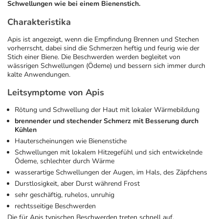
Schwellungen wie bei einem Bienenstich.
Geschenkideen
Fragen und Antworten
5% Extra Cash
Diabetes
Charakteristika
Apis ist angezeigt, wenn die Empfindung Brennen und Stechen
vorherrscht, dabei sind die Schmerzen heftig und feurig wie der
Aktuelle Coupons
Kontakt
Avene & Ducray Deals
Körperpflege & Kosmetik
7
Stich einer Biene. Die Beschwerden werden begleitet von
wässrigen Schwellungen (Ödeme) und bessern sich immer durch
kalte Anwendungen.
Ratgeber
Eucerin Deals
Liebe & Erotik
Summer SALE
Leitsymptome von Apis
Beliebte Beiträge
Evolsin Deals
Mutter & Kind
Reiseapotheke
Rötung und Schwellung der Haut mit lokaler Wärmebildung
brennender und stechender Schmerz mit Besserung durch
Kühlen
E-Rezept einlösen
Frontline & Frontpro Deals
Nahrungsergänzung
Insektenschutz
Hauterscheinungen wie Bienenstiche
Schwellungen mit lokalem Hitzegefühl und sich entwickelnde
Ödeme, schlechter durch Wärme
E-Rezept App
Nattermann Deals
Natur & Homöopathie
Sonnenpflege
wasserartige Schwellungen der Augen, im Hals, des Zäpfchens
Durstlosigkeit, aber Durst während Frost
R(h)ein Nutrition Deals
Sanitätshaus
Sommerpflege für Haar und Kopfhaut
sehr geschäftig, ruhelos, unruhig
rechtsseitige Beschwerden
Die für Apis typischen Beschwerden treten schnell auf.