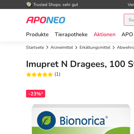
Trusted Shops: sehr gut
Ver
Produkte
Tierapotheke
Aktionen
APO
Startseite
Arzneimittel
Erkältungsmittel
Abwehrs
Imupret N Dragees, 100 S
(1)
-23%
4