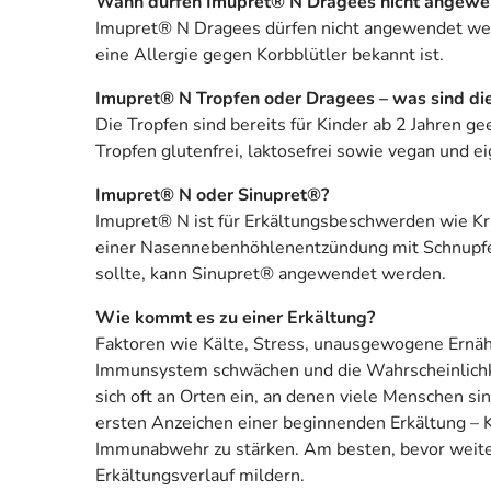
Wann dürfen Imupret® N Dragees nicht angew
Imupret® N Dragees dürfen nicht angewendet werd
eine Allergie gegen Korbblütler bekannt ist.
Imupret® N Tropfen oder Dragees – was sind di
Die Tropfen sind bereits für Kinder ab 2 Jahren
Tropfen glutenfrei, laktosefrei sowie vegan und 
Imupret® N oder Sinupret®?
Imupret® N ist für Erkältungsbeschwerden wie K
einer Nasennebenhöhlenentzündung mit Schnupfe
sollte, kann Sinupret® angewendet werden.
Wie kommt es zu einer Erkältung?
Faktoren wie Kälte, Stress, unausgewogene Ernäh
Immunsystem schwächen und die Wahrscheinlichkeit
sich oft an Orten ein, an denen viele Menschen sin
ersten Anzeichen einer beginnenden Erkältung – K
Immunabwehr zu stärken. Am besten, bevor weite
Erkältungsverlauf mildern.