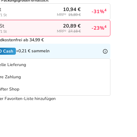
n Packungsgrößen erhältlich:
10,94 €
t
4
-31%
MRP²
15,89 €
/1 St
20,89 €
St
4
-23%
MRP²
27,18 €
/1 St
dkostenfrei ab 34,99 €
+0,21 €
sammeln
O Cash
lle Lieferung
re Zahlung
fter Shop
er Favoriten-Liste hinzufügen