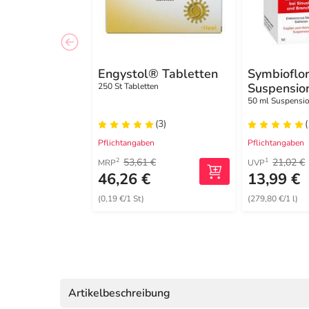
Engystol® Tabletten
Symbioflor
Suspensio
250 St Tabletten
50 ml Suspensi
(3)
Pflichtangaben
Pflichtangaben
53,61 €
21,02 €
2
1
MRP
UVP
46,26 €
13,99 €
(0,19 €/1 St)
(279,80 €/1 l)
Artikelbeschreibung