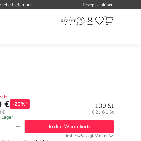
hnelle Lieferung
Rezept einlösen
att
9 €
-23%
4
100 St
Grundpreis:
8 €
0,21 €/1 St
f Lager
In den Warenkorb
inkl. MwSt. zzgl. Versand