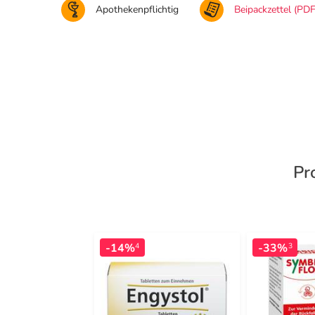
Apothekenpflichtig
Beipackzettel (PDF
Pr
-14%
-33%
4
3