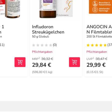
 1
Infludoron
ANGOCIN An
n
Streukügelchen
N Filmtable
on
50 g Globuli
200 St Filmtablett
(11)
(0)
(37
Pflichtangaben
Pflichtangaben
36,32 €
38,47 €
2
1
MRP
UVP
29,84 €
29,99 €
(596,80 €/1 kg)
(0,15 €/1 St)