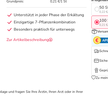
In folgende
Grundpreis:
0,21 €/1 St
50 S
0,22 €
Unterstützt in jeder Phase der Erkältung
100 
Einzigartige 7-Pflanzenkombination
0,21 €
Besonders praktisch für unterwegs
Versan
Zur Artikelbeschreibung
AP
Schne
Siche
Geprü
Zu mein
ge und fragen Sie Ihre Ärztin, Ihren Arzt oder in Ihrer