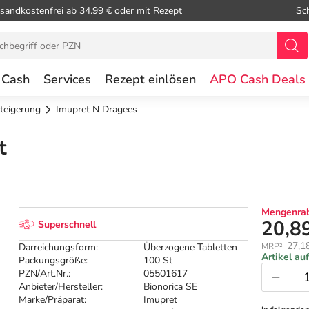
sandkostenfrei ab 34.99 € oder mit Rezept
Sc
 Cash
Services
Rezept einlösen
APO Cash Deals
teigerung
Imupret N Dragees
t
Mengenrab
20,8
Superschnell
27,1
Darreichungsform:
Überzogene Tabletten
MRP²
Artikel au
Packungsgröße:
100 St
PZN/Art.Nr.:
05501617
Anbieter/Hersteller:
Bionorica SE
Marke/Präparat:
Imupret