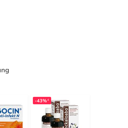
ung
-43%
-22%
4
3