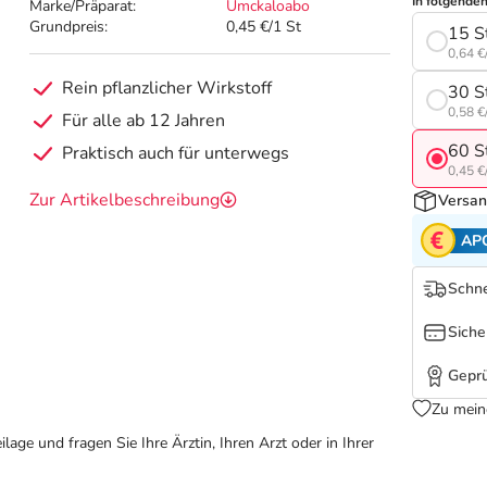
In folgende
Marke/Präparat:
Umckaloabo
Grundpreis:
0,45 €/1 St
15 S
0,64 €
Rein pflanzlicher Wirkstoff
30 S
0,58 €
Für alle ab 12 Jahren
60 S
Praktisch auch für unterwegs
0,45 €
Zur Artikelbeschreibung
Versan
AP
Schne
Siche
Geprü
Zu mein
ge und fragen Sie Ihre Ärztin, Ihren Arzt oder in Ihrer