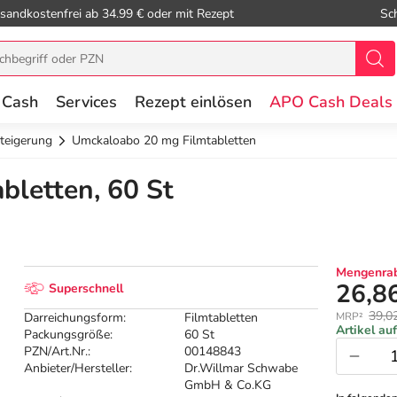
sandkostenfrei ab 34.99 € oder mit Rezept
Sc
 Cash
Services
Rezept einlösen
APO Cash Deals
teigerung
Umckaloabo 20 mg Filmtabletten
bletten, 60 St
Mengenrab
26,8
Superschnell
39,0
Darreichungsform:
Filmtabletten
MRP²
Artikel au
Packungsgröße:
60 St
PZN/Art.Nr.:
00148843
Anbieter/Hersteller:
Dr.Willmar Schwabe
GmbH & Co.KG