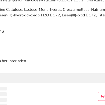
us Pelargonium-sidoides-Wurzeln (6,25-11,11 : 1). Das Auszu
lline Cellulose, Lactose-Mono-hydrat, Croscarmellose-Natrium,
isen(III)-hydroxid-oxid x H2O E 172, Eisen(III)-oxid E 172, Ti
rs
n herunterladen.
Je