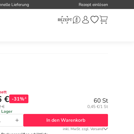
hnelle Lieferung
Rezept einlösen
att
6 €
-31%
4
60 St
Grundpreis:
2 €
0,45 €/1 St
f Lager
In den Warenkorb
inkl. MwSt. zzgl. Versand