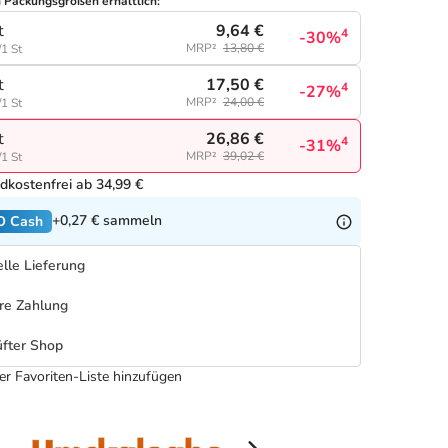
n Packungsgrößen erhältlich:
9,64 €
t
4
-30%
MRP²
13,80 €
/1 St
17,50 €
t
4
-27%
MRP²
24,00 €
/1 St
26,86 €
t
4
-31%
MRP²
39,02 €
/1 St
dkostenfrei ab 34,99 €
+0,27 €
sammeln
O Cash
lle Lieferung
re Zahlung
fter Shop
er Favoriten-Liste hinzufügen