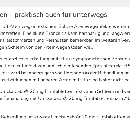
n – praktisch auch für unterwegs
gen oft Atemwegsinfektionen. Solche Atemwegsinfekte werden 
reffen. Eine akute Bronchitis kann hartnäckig und langwieri
 Halsschmerzen und Reizhusten bemerkbar. Im weiteren Verla
igen Schleim von den Atemwegen lösen will.
 pflanzliches Erkältungsmittel zur symptomatischen Behandl
thält den antiinfektiven und schleimlösenden Spezialextrakt E
nts wird besonders gern von Personen in der Behandlung ang
hselwirkungen mit anderen Arzneimitteln sind bisher nicht b
Umckaloabo® 20 mg Filmtabletten löst zähen Schleim und verk
h, die Behandlung mit Umckaloabo® 20 mg Filmtabletten nach
.
r die Behandlung unterwegs Umckaloabo® 20 mg Filmtabletten 