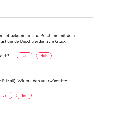
e Atemnot bekommen und Probleme mit dem
ängstigende Beschwerden zum Glück
eich?
Ja
Nein
er E-Mail). Wir melden unerwünschte
Ja
Nein