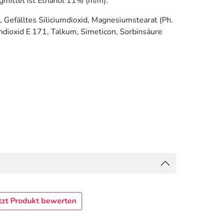
gmittel ist Ethanol 11% (m/m).
 Gefälltes Siliciumdioxid, Magnesiumstearat (Ph.
tandioxid E 171, Talkum, Simeticon, Sorbinsäure
tzt Produkt bewerten