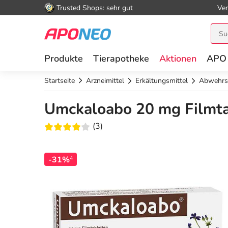
Trusted Shops: sehr gut
Ver
Produkte
Tierapotheke
Aktionen
APO
Startseite
Arzneimittel
Erkältungsmittel
Abwehrs
Umckaloabo 20 mg Filmta
(3)
-31%
4