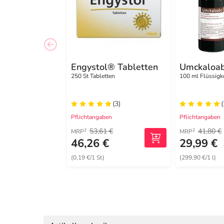
Engystol® Tabletten
Umckaloab
250 St Tabletten
100 ml Flüssigk
(3)
Pflichtangaben
Pflichtangaben
53,61 €
41,80 €
2
2
MRP
MRP
46,26 €
29,99 €
(0,19 €/1 St)
(299,90 €/1 l)