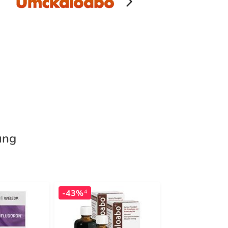
ung
-43%
-23%
4
4