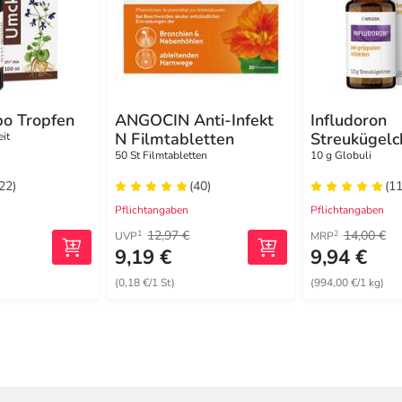
o Tropfen
ANGOCIN Anti-Infekt
Infludoron
N Filmtabletten
Streukügelc
eit
50 St Filmtabletten
10 g Globuli
(22)
(40)
(11
Pflichtangaben
Pflichtangaben
12,97 €
14,00 €
1
2
UVP
MRP
9,19 €
9,94 €
(0,18 €/1 St)
(994,00 €/1 kg)