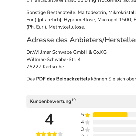
1 Filmtablette enthält: 20,0 mg Trockenextrakt a
Sonstige Bestandteile: Maltodextrin, Mikrokrista
Eur.) [pflanzlich], Hypromellose, Macrogol 1500, E
(Ph. Eur.), Methylcellulose.
Adresse des Anbieters/Herstelle
Dr.Willmar Schwabe GmbH & Co.KG
Willmar-Schwabe-Str. 4
76227 Karlsruhe
Das
PDF des Beipackzettels
können Sie sich obe
10
Kundenbewertung
4
5
4
3