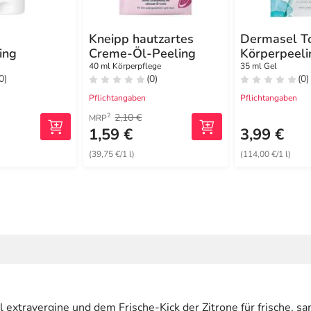
Kneipp hautzartes
Dermasel T
ing
Creme-Öl-Peeling
Körperpeeli
Meeresbris
40 ml Körperpflege
35 ml Gel
0)
(0)
(0)
Pflichtangaben
Pflichtangaben
2,10 €
2
MRP
1,59 €
3,99 €
(39,75 €/1 l)
(114,00 €/1 l)
 extravergine und dem Frische-Kick der Zitrone für frische, s