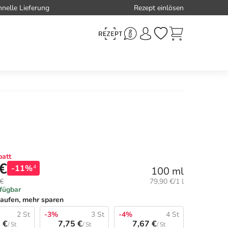
hnelle Lieferung
Rezept einlösen
att
 €
-11%
4
100 ml
Grundpreis:
 €
79,90 €/1 l
rfügbar
aufen, mehr sparen
2 St
-3%
3 St
-4%
4 St
 €
7,75 €
7,67 €
/ St
/ St
/ St