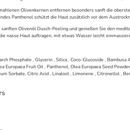
mahlenen Olivenkernen entfernen besonders sanft die oberst
gendes Panthenol schützt die Haut zusätzlich vor dem Austrock
 sanften Olivenöl Dusch-Peeling und genießen Sie den mediter
ie nasse Haut auftragen, mit etwas Wasser leicht einmassie
arch Phosphate , Glycerin , Silica , Coco-Glucoside , Bambusa
lea Europaea Fruit Oil , Panthenol, Olea Europaea Seed Powder
m Sorbate, Citric Acid , Linalool , Limonene , Citronellol , Be
rs