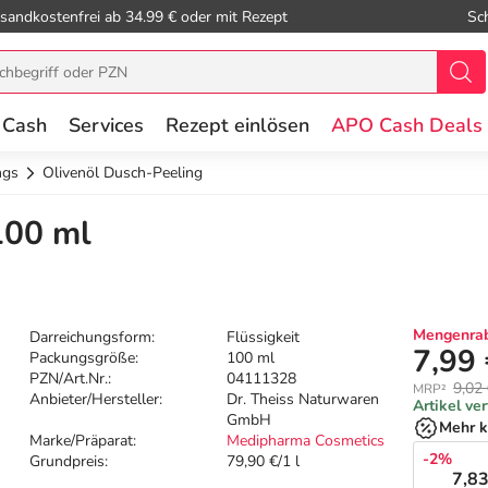
sandkostenfrei ab 34.99 € oder mit Rezept
Sc
 Cash
Services
Rezept einlösen
APO Cash Deals
ngs
Olivenöl Dusch-Peeling
100 ml
Mengenrab
Darreichungsform:
Flüssigkeit
7,99
Packungsgröße:
100 ml
PZN/Art.Nr.:
04111328
9,02
MRP²
Anbieter/Hersteller:
Dr. Theiss Naturwaren
Artikel ve
GmbH
Mehr k
Marke/Präparat:
Medipharma Cosmetics
-2%
Grundpreis:
79,90 €/1 l
7,83