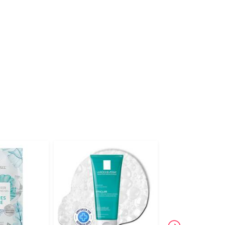
-16%
3