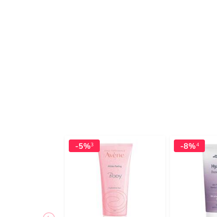
-5%
-8%
3
4