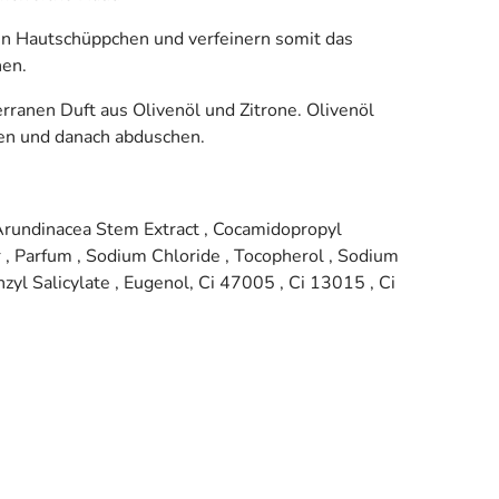
en Hautschüppchen und verfeinern somit das
nen.
ranen Duft aus Olivenöl und Zitrone. Olivenöl
ren und danach abduschen.
 Arundinacea Stem Extract , Cocamidopropyl
 , Parfum , Sodium Chloride , Tocopherol , Sodium
nzyl Salicylate , Eugenol, Ci 47005 , Ci 13015 , Ci