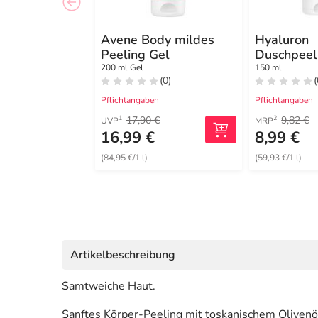
Avene Body mildes
Hyaluron
Peeling Gel
Duschpeel
200 ml Gel
150 ml
(0)
(
Pflichtangaben
Pflichtangaben
17,90 €
9,82 €
1
2
UVP
MRP
16,99 €
8,99 €
(84,95 €/1 l)
(59,93 €/1 l)
Artikelbeschreibung
Samtweiche Haut.
Sanftes Körper-Peeling mit toskanischem Olivenöl