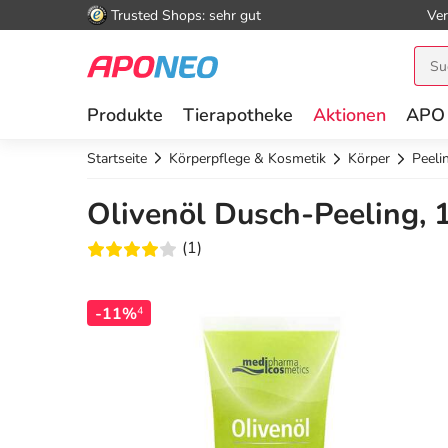
Trusted Shops: sehr gut
Ver
Produkte
Tierapotheke
Aktionen
APO
Startseite
Körperpflege & Kosmetik
Körper
Peeli
Olivenöl Dusch-Peeling, 
(1)
-11%
4