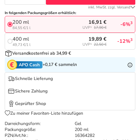
Refluthin, Lasea & Carmenthin Deals
Sport & Fitness
Sommerpflege für Haar und Kopfhaut
inkl. MwSt. zzgl. Versand
In folgenden Packungsgrößen erhältlich:
Salus Deals
Tierapotheke
Täglich gut versorgt
16,91 €
200 ml
3
-6%
UVP¹
17,90 €
84,55 €/1 l
Vitamine & Mineralstoffe
19,89 €
400 ml
3
-12%
UVP¹
22,50 €
49,73 €/1 l
Versandkostenfrei ab 34,99 €
Marken
+0,17 €
sammeln
APO Cash
Schnelle Lieferung
Sichere Zahlung
Geprüfter Shop
Zu meiner Favoriten-Liste hinzufügen
Darreichungsform:
Gel
Packungsgröße:
200 ml
PZN/Art.Nr.:
16364282