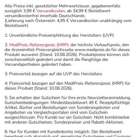
Alle Preise inkl. gesetzlicher Mehrwertsteuer, gegebenenfalls
zuzüglich 3,99 €
Versandkosten
, ab 34,99 € Bestellwert
versandkostenfrei innerhalb Deutschlands.
(Lieferung nach Österreich: 4,95 € Versandkosten unabhängig vom
Bestellwert)
1: Unverbindliche Preisempfehlung des Herstellers (UVP)
2:
MediPreis-Referenzpreis (MRP)
: der höchste Verkaufspreis, den
die Arzneimittel-Preisvergleichsseite www.medipreis.de für dieses
Produkt ausweist (Stand: 10.08.2026). Produktpreise können sich
zwischenzeitlich geändert und damit die Rangfolge der
Versandapotheken geändert haben.
3: Preisvorteil bezogen auf die UVP des Herstellers
4: Preisvorteil bezogen auf den MediPreis-Referenzpreis (MRP) für
dieses Produkt (Stand: 10.08.2026).
5: Sie erhalten den Gutschein für Ihre erste Newsletteranmeldung.
Gutscheinbedingungen: Mindestbestellwert 49 €. Rezeptpflichtige
Artikel, Bücher und Bestellungen von Sonderangeboten und
Angeboten via Vergleichsportalen sind vom Gutschein
ausgeschlossen. Pro Kunde nur ein Gutschein. Nicht kombinierbar
mit anderen Gutscheinen, Sonderpreisen und Rabatt-Aktionen.
8: Nur für Kunden mit Kundenkonto möglich. Der Bestellwert
berechnet sich abzüglich ggf. eingelöster Gutscheine und Coupons.