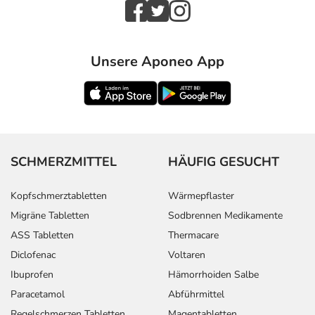
Unsere Aponeo App
SCHMERZMITTEL
HÄUFIG GESUCHT
Kopfschmerztabletten
Wärmepflaster
Migräne Tabletten
Sodbrennen Medikamente
ASS Tabletten
Thermacare
Diclofenac
Voltaren
Ibuprofen
Hämorrhoiden Salbe
Paracetamol
Abführmittel
Regelschmerzen Tabletten
Magentabletten