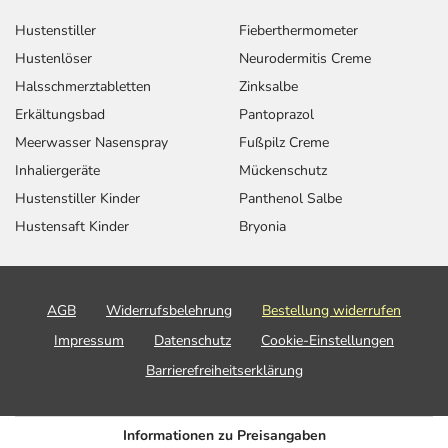
Hustenstiller
Fieberthermometer
Hustenlöser
Neurodermitis Creme
Halsschmerztabletten
Zinksalbe
Erkältungsbad
Pantoprazol
Meerwasser Nasenspray
Fußpilz Creme
Inhaliergeräte
Mückenschutz
Hustenstiller Kinder
Panthenol Salbe
Hustensaft Kinder
Bryonia
AGB
Widerrufsbelehrung
Bestellung widerrufen
Impressum
Datenschutz
Cookie-Einstellungen
Barrierefreiheitserklärung
Informationen zu Preisangaben