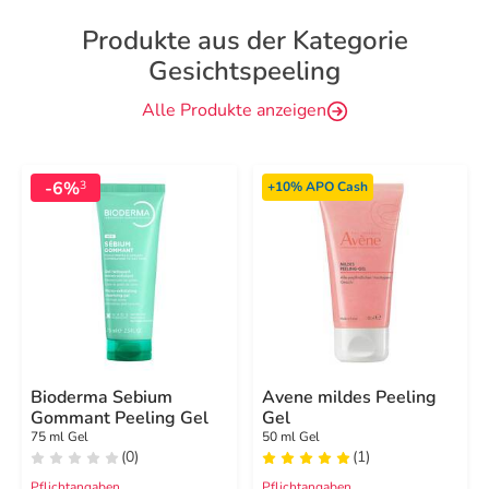
Produkte aus der Kategorie
Gesichtspeeling
Alle Produkte anzeigen
-6%
3
+10%
APO Cash
Bioderma Sebium
Avene mildes Peeling
Gommant Peeling Gel
Gel
75 ml Gel
50 ml Gel
(0)
(1)
Pflichtangaben
Pflichtangaben