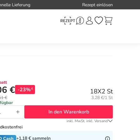
hnelle Lieferung
Rezept einlösen
att
06 €
-23%
4
18X2 St
Grundpreis:
51 €
3,28 €/1 St
rfügbar
In den Warenkorb
inkl. MwSt. inkl. Versand
dkostenfrei
+1,18 €
sammeln
O Cash