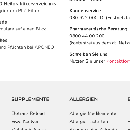
Heilpraktikerverzeichnis
griertem PLZ-Filter
Kundenservice
030 622 000 10 (Festnetztar
ads
mulare auf einen Blick
Pharmazeutische Beratung
0800 44 00 200
ches
(kostenfrei aus dem dt. Netz)
und Pflichten bei APONEO
Schreiben Sie uns
Nutzen Sie unser
Kontaktfor
SUPPLEMENTE
ALLERGIEN
Elotrans Reload
Allergie Medikamente
H
Eiweißpulver
Allergie Tabletten
H
Melatonin Spray
Augentropfen Allergie
H