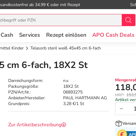
sandkostenfrei ab 34.99 € oder mit Rezept
Sc
 Cash
Services
Rezept einlösen
APO Cash Deals
mittel Kinder
Telasorb steril weiß 45x45 cm 6-fach
45 cm 6-fach, 18X2 St
Mengenrab
Darreichungsform:
n.v.
118,
Packungsgröße:
18X2 St
PZN/Art.Nr.:
06893275
153,
MRP²
Anbieter/Hersteller:
PAUL HARTMANN AG
Artikel ve
Grundpreis:
3,28 €/1 St
Versan
Zur Artikelbeschreibung
AP