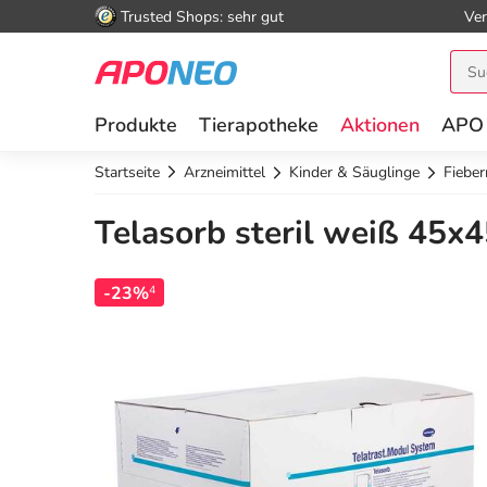
Trusted Shops: sehr gut
Ver
Produkte
Tierapotheke
Aktionen
APO
Startseite
Arzneimittel
Kinder & Säuglinge
Fieber
Telasorb steril weiß 45x
-23%
4