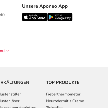
Unsere Aponeo App
if)
mular
ERKÄLTUNGEN
TOP PRODUKTE
ustenstiller
Fieberthermometer
ustenlöser
Neurodermitis Creme
alsschmerztabletten
Zinksalbe