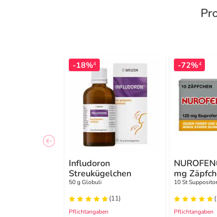
Pro
-18%
-72%
4
4
Infludoron
NUROFEN®
Streukügelchen
mg Zäpfch
50 g Globuli
10 St Supposito
(11)
(
Pflichtangaben
Pflichtangaben