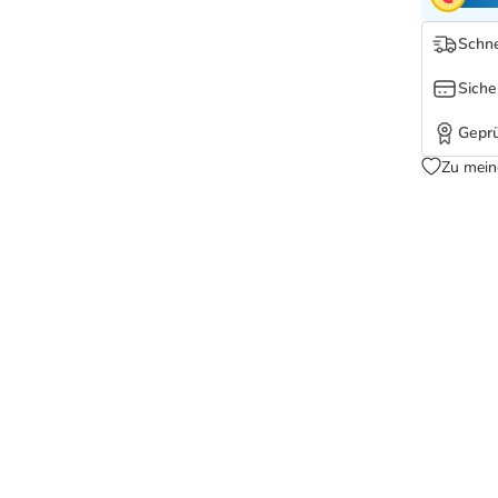
Schne
Siche
Geprü
Zu mein