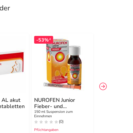
nder
-53%
-42%
4
4
AL akut
NUROFEN Junior
Ibuprofen ST
tabletten
Fieber- und
mg / ml Susp
Schmerzsaft Erdbeer
zum Einnehm
n
150 ml Suspension zum
100 ml Suspension 
Einnehmen
Einnehmen
40 mg/ml
(0)
(0)
Pflichtangaben
Pflichtangaben