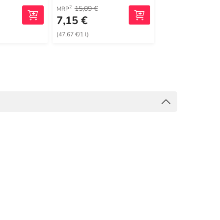
15,09 €
6,85 €
2
2
MRP
MRP
7,15 €
3,99 €
(47,67 €/1 l)
(39,90 €/1 l)