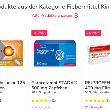
dukte aus der Kategorie Fiebermittel Ki
Alle Produkte anzeigen
-87%
-41%
4
4
 Junior 125
Paracetamol STADA®
IBUPROFEN 
en
500 mg Zäpfchen
400 mg Film
rien
10 St Suppositorien
50 St Filmtablette
1)
(1)
(8)
Pflichtangaben
Pflichtangaben