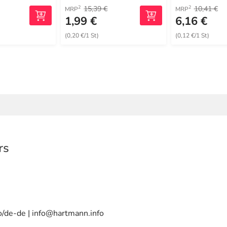
15,39 €
10,41 €
2
2
MRP
MRP
1,99 €
6,16 €
(0,20 €/1 St)
(0,12 €/1 St)
rs
o/de-de | info@hartmann.info