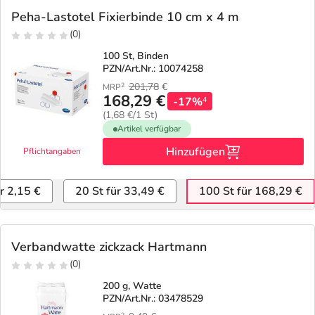
Refluthin, Lasea & Carmenthin Deals
Sport & Fitness
Täglich gut versorgt
Peha-Lastotel Fixierbinde 10 cm x 4 m
(0)
Salus Deals
Tierapotheke
100 St, Binden
PZN/Art.Nr.: 10074258
Vitamine & Mineralstoffe
201,78
€
2
MRP
168,29 €
-17%
4
(1,68 €/1 St)
Marken
Artikel verfügbar
Hinzufügen
Pflichtangaben
ür 2,15 €
20 St für 33,49 €
100 St für 168,29 €
Verbandwatte zickzack Hartmann
(0)
200 g, Watte
PZN/Art.Nr.: 03478529
2