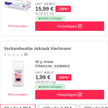
22,35
€
2
MRP
15,99 €
-28%
4
(0,16 €/1 St)
Artikel verfügbar
Hinzufügen
Pflichtangaben
Verbandwatte zickzack Hartmann
(0)
50 g, Watte
PZN/Art.Nr.: 01084915
4,01
€
2
MRP
1,99 €
-50%
4
(39,80 €/1 kg)
Artikel verfügbar
Hinzufügen
Pflichtangaben