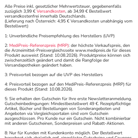
Alle Preise inkl. gesetzlicher Mehrwertsteuer, gegebenenfalls
zuzüglich 3,99 €
Versandkosten
, ab 34,99 € Bestellwert
versandkostenfrei innerhalb Deutschlands.
(Lieferung nach Österreich: 4,95 € Versandkosten unabhängig vom
Bestellwert)
1: Unverbindliche Preisempfehlung des Herstellers (UVP)
2:
MediPreis-Referenzpreis (MRP)
: der höchste Verkaufspreis, den
die Arzneimittel-Preisvergleichsseite www.medipreis.de für dieses
Produkt ausweist (Stand: 10.08.2026). Produktpreise können sich
zwischenzeitlich geändert und damit die Rangfolge der
Versandapotheken geändert haben.
3: Preisvorteil bezogen auf die UVP des Herstellers
4: Preisvorteil bezogen auf den MediPreis-Referenzpreis (MRP) für
dieses Produkt (Stand: 10.08.2026).
5: Sie erhalten den Gutschein für Ihre erste Newsletteranmeldung.
Gutscheinbedingungen: Mindestbestellwert 49 €. Rezeptpflichtige
Artikel, Bücher und Bestellungen von Sonderangeboten und
Angeboten via Vergleichsportalen sind vom Gutschein
ausgeschlossen. Pro Kunde nur ein Gutschein. Nicht kombinierbar
mit anderen Gutscheinen, Sonderpreisen und Rabatt-Aktionen.
8: Nur für Kunden mit Kundenkonto möglich. Der Bestellwert
berechnet sich abzüglich ggf. eingelöster Gutscheine und Coupons.