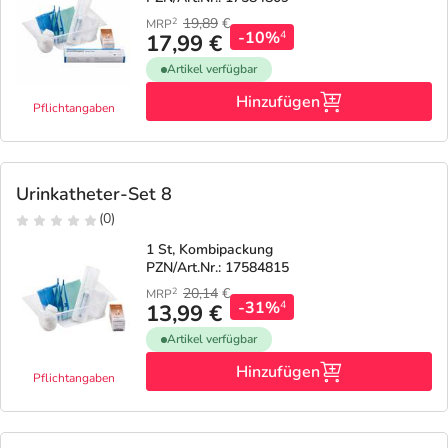
19,89
€
2
MRP
-10%
4
17,99 €
Artikel verfügbar
Hinzufügen
Pflichtangaben
Urinkatheter-Set 8
(0)
1 St, Kombipackung
PZN/Art.Nr.: 17584815
20,14
€
2
MRP
-31%
4
13,99 €
Artikel verfügbar
Hinzufügen
Pflichtangaben