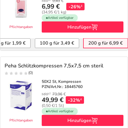
9,49
€
MRP
6,99 €
-26%
4
(34,95 €/1 kg)
Artikel verfügbar
Hinzufügen
Pflichtangaben
 g für 1,99 €
100 g für 3,49 €
200 g für 6,99 €
Peha Schlitzkompressen 7,5x7,5 cm steril
(0)
50X2 St, Kompressen
PZN/Art.Nr.: 18445760
73,96
€
2
MRP
49,99 €
-32%
4
(0,50 €/1 St)
Artikel verfügbar
Hinzufügen
Pflichtangaben