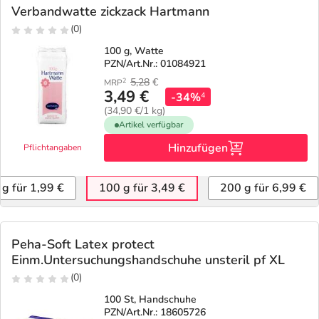
Verbandwatte zickzack Hartmann
(0)
100 g, Watte
PZN/Art.Nr.: 01084921
5,28
€
2
MRP
3,49 €
-34%
4
(34,90 €/1 kg)
Artikel verfügbar
Hinzufügen
Pflichtangaben
 g für 1,99 €
100 g für 3,49 €
200 g für 6,99 €
Peha-Soft Latex protect
Einm.Untersuchungshandschuhe unsteril pf XL
(0)
100 St, Handschuhe
PZN/Art.Nr.: 18605726