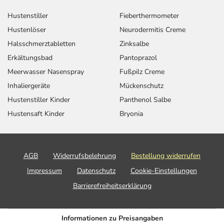
Hustenstiller
Fieberthermometer
Hustenlöser
Neurodermitis Creme
Halsschmerztabletten
Zinksalbe
Erkältungsbad
Pantoprazol
Meerwasser Nasenspray
Fußpilz Creme
Inhaliergeräte
Mückenschutz
Hustenstiller Kinder
Panthenol Salbe
Hustensaft Kinder
Bryonia
AGB
Widerrufsbelehrung
Bestellung widerrufen
Impressum
Datenschutz
Cookie-Einstellungen
Barrierefreiheitserklärung
Informationen zu Preisangaben