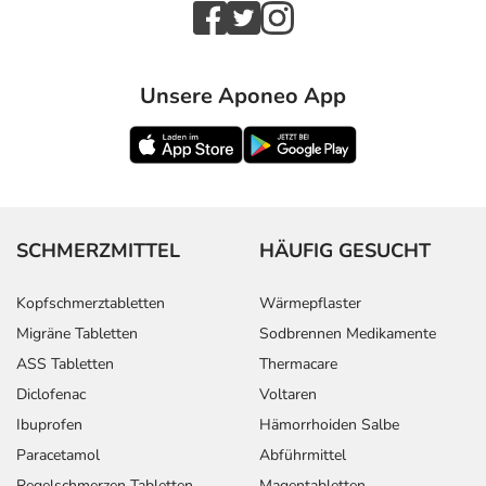
Unsere Aponeo App
SCHMERZMITTEL
HÄUFIG GESUCHT
Kopfschmerztabletten
Wärmepflaster
Migräne Tabletten
Sodbrennen Medikamente
ASS Tabletten
Thermacare
Diclofenac
Voltaren
Ibuprofen
Hämorrhoiden Salbe
Paracetamol
Abführmittel
Regelschmerzen Tabletten
Magentabletten