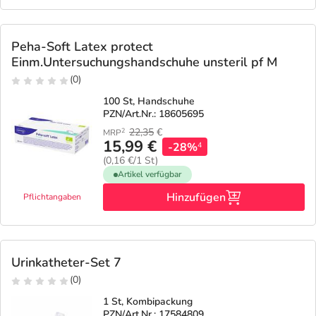
Peha-Soft Latex protect
Einm.Untersuchungshandschuhe unsteril pf M
(0)
100 St, Handschuhe
PZN/Art.Nr.: 18605695
22,35
€
2
MRP
15,99 €
-28%
4
(0,16 €/1 St)
Artikel verfügbar
Hinzufügen
Pflichtangaben
Urinkatheter-Set 7
(0)
1 St, Kombipackung
PZN/Art.Nr.: 17584809