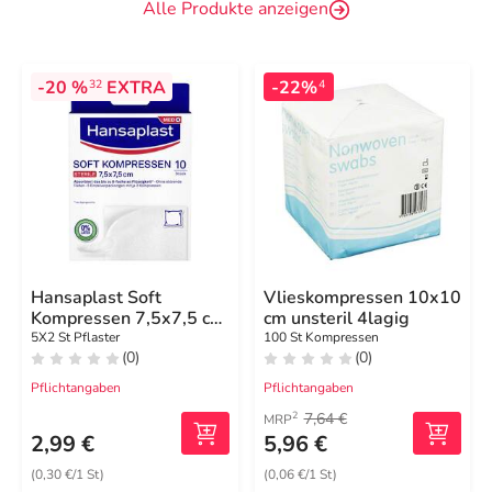
Alle Produkte anzeigen
-20 %
EXTRA
-22%
32
4
Hansaplast Soft
Vlieskompressen 10x10
Kompressen 7,5x7,5 cm
cm unsteril 4lagig
steril
5X2 St Pflaster
100 St Kompressen
(0)
(0)
Pflichtangaben
Pflichtangaben
7,64 €
2
MRP
2,99 €
5,96 €
(0,30 €/1 St)
(0,06 €/1 St)