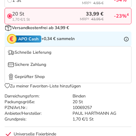
-34%
Refluthin, Lasea & Carmenthin Deals
1 St
Sport & Fitness
Täglich gut versorgt
MRP²
4,55 €
33,99 €
20 St
4
-23%
Salus Deals
Tierapotheke
MRP²
43,95 €
1,70 €/1 St
Versandkostenfrei ab 34,99 €
Vitamine & Mineralstoffe
+0,34 €
sammeln
APO Cash
Schnelle Lieferung
Marken
Sichere Zahlung
Geprüfter Shop
Zu meiner Favoriten-Liste hinzufügen
Darreichungsform:
Binden
Packungsgröße:
20 St
PZN/Art.Nr.:
10069257
Anbieter/Hersteller:
PAUL HARTMANN AG
Grundpreis:
1,70 €/1 St
Universelle Fixierbinde