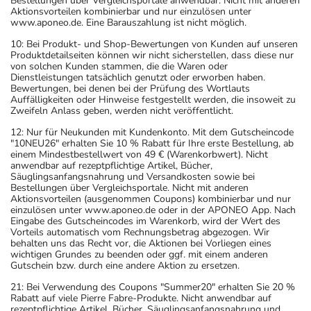
Bestellungen über Vergleichsportale anwendbar. Nicht mit anderen
Aktionsvorteilen kombinierbar und nur einzulösen unter
www.aponeo.de. Eine Barauszahlung ist nicht möglich.
10: Bei Produkt- und Shop-Bewertungen von Kunden auf unseren
Produktdetailseiten können wir nicht sicherstellen, dass diese nur
von solchen Kunden stammen, die die Waren oder
Dienstleistungen tatsächlich genutzt oder erworben haben.
Bewertungen, bei denen bei der Prüfung des Wortlauts
Auffälligkeiten oder Hinweise festgestellt werden, die insoweit zu
Zweifeln Anlass geben, werden nicht veröffentlicht.
12: Nur für Neukunden mit Kundenkonto. Mit dem Gutscheincode
"10NEU26" erhalten Sie 10 % Rabatt für Ihre erste Bestellung, ab
einem Mindestbestellwert von 49 € (Warenkorbwert). Nicht
anwendbar auf rezeptpflichtige Artikel, Bücher,
Säuglingsanfangsnahrung und Versandkosten sowie bei
Bestellungen über Vergleichsportale. Nicht mit anderen
Aktionsvorteilen (ausgenommen Coupons) kombinierbar und nur
einzulösen unter www.aponeo.de oder in der APONEO App. Nach
Eingabe des Gutscheincodes im Warenkorb, wird der Wert des
Vorteils automatisch vom Rechnungsbetrag abgezogen. Wir
behalten uns das Recht vor, die Aktionen bei Vorliegen eines
wichtigen Grundes zu beenden oder ggf. mit einem anderen
Gutschein bzw. durch eine andere Aktion zu ersetzen.
21: Bei Verwendung des Coupons "Summer20" erhalten Sie 20 %
Rabatt auf viele Pierre Fabre-Produkte. Nicht anwendbar auf
rezeptpflichtige Artikel, Bücher, Säuglingsanfangsnahrung und