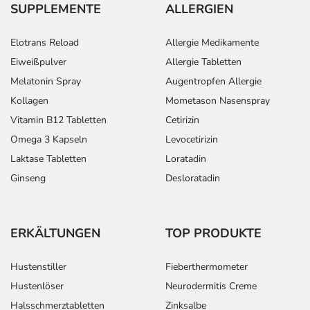
SUPPLEMENTE
ALLERGIEN
Elotrans Reload
Allergie Medikamente
Eiweißpulver
Allergie Tabletten
Melatonin Spray
Augentropfen Allergie
Kollagen
Mometason Nasenspray
Vitamin B12 Tabletten
Cetirizin
Omega 3 Kapseln
Levocetirizin
Laktase Tabletten
Loratadin
Ginseng
Desloratadin
ERKÄLTUNGEN
TOP PRODUKTE
Hustenstiller
Fieberthermometer
Hustenlöser
Neurodermitis Creme
Halsschmerztabletten
Zinksalbe