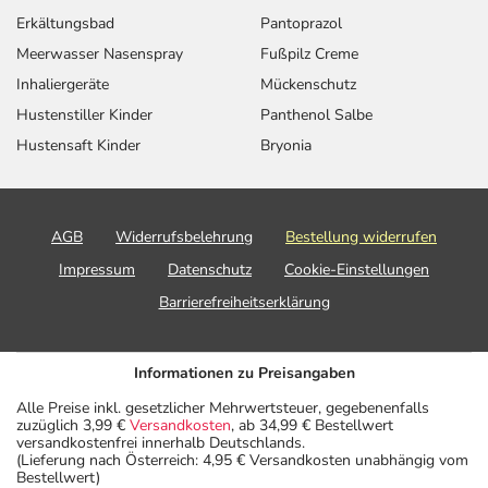
Erkältungsbad
Pantoprazol
Meerwasser Nasenspray
Fußpilz Creme
Inhaliergeräte
Mückenschutz
Hustenstiller Kinder
Panthenol Salbe
Hustensaft Kinder
Bryonia
AGB
Widerrufsbelehrung
Bestellung widerrufen
Impressum
Datenschutz
Cookie-Einstellungen
Barrierefreiheitserklärung
Informationen zu Preisangaben
Alle Preise inkl. gesetzlicher Mehrwertsteuer, gegebenenfalls
zuzüglich 3,99 €
Versandkosten
, ab 34,99 € Bestellwert
versandkostenfrei innerhalb Deutschlands.
(Lieferung nach Österreich: 4,95 € Versandkosten unabhängig vom
Bestellwert)