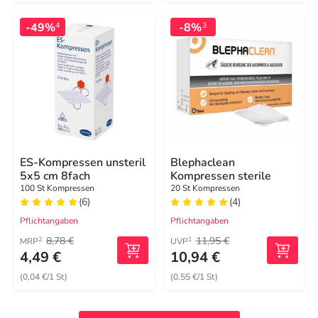
-49%
-8%
4
3
ES-Kompressen unsteril
Blephaclean
5x5 cm 8fach
Kompressen sterile
100 St Kompressen
20 St Kompressen
(6)
(4)
Pflichtangaben
Pflichtangaben
8,78 €
11,95 €
2
1
MRP
UVP
4,49 €
10,94 €
(0,04 €/1 St)
(0,55 €/1 St)