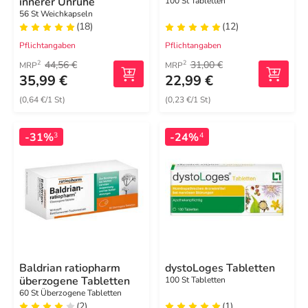
innerer Unruhe
100 St Tabletten
56 St Weichkapseln
(18)
(12)
Pflichtangaben
Pflichtangaben
44,56 €
31,00 €
2
2
MRP
MRP
35,99 €
22,99 €
(0,64 €/1 St)
(0,23 €/1 St)
-31%
-24%
3
4
Baldrian ratiopharm
dystoLoges Tabletten
überzogene Tabletten
100 St Tabletten
60 St Überzogene Tabletten
(2)
(1)