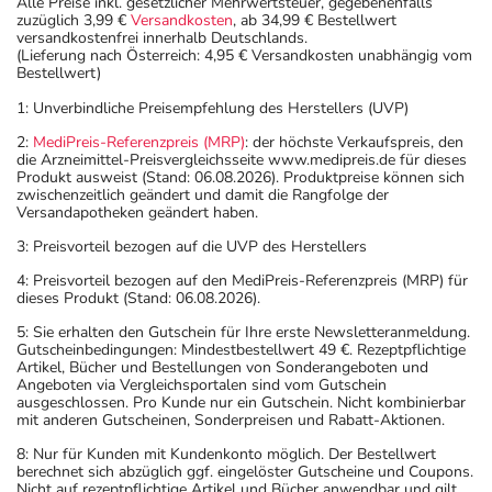
Alle Preise inkl. gesetzlicher Mehrwertsteuer, gegebenenfalls
zuzüglich 3,99 €
Versandkosten
, ab 34,99 € Bestellwert
versandkostenfrei innerhalb Deutschlands.
(Lieferung nach Österreich: 4,95 € Versandkosten unabhängig vom
Bestellwert)
1: Unverbindliche Preisempfehlung des Herstellers (UVP)
2:
MediPreis-Referenzpreis (MRP)
: der höchste Verkaufspreis, den
die Arzneimittel-Preisvergleichsseite www.medipreis.de für dieses
Produkt ausweist (Stand: 06.08.2026). Produktpreise können sich
zwischenzeitlich geändert und damit die Rangfolge der
Versandapotheken geändert haben.
3: Preisvorteil bezogen auf die UVP des Herstellers
4: Preisvorteil bezogen auf den MediPreis-Referenzpreis (MRP) für
dieses Produkt (Stand: 06.08.2026).
5: Sie erhalten den Gutschein für Ihre erste Newsletteranmeldung.
Gutscheinbedingungen: Mindestbestellwert 49 €. Rezeptpflichtige
Artikel, Bücher und Bestellungen von Sonderangeboten und
Angeboten via Vergleichsportalen sind vom Gutschein
ausgeschlossen. Pro Kunde nur ein Gutschein. Nicht kombinierbar
mit anderen Gutscheinen, Sonderpreisen und Rabatt-Aktionen.
8: Nur für Kunden mit Kundenkonto möglich. Der Bestellwert
berechnet sich abzüglich ggf. eingelöster Gutscheine und Coupons.
Nicht auf rezeptpflichtige Artikel und Bücher anwendbar und gilt