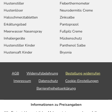
Hustenstiller
Fieberthermometer
Hustenlöser
Neurodermitis Creme
Halsschmerztabletten
Zinksalbe
Erkältungsbad
Pantoprazol
Meerwasser Nasenspray
Fußpilz Creme
Inhaliergeräte
Mückenschutz
Hustenstiller Kinder
Panthenol Salbe
Hustensaft Kinder
Bryonia
AGB
Widerrufsbelehrung
Bestellung widerrufen
Impressum
Datenschutz
Cookie-Einstellungen
Barrierefreiheitserklärung
Informationen zu Preisangaben