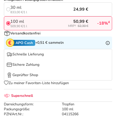
Refluthin, Lasea & Carmenthin Deals
Sport & Fitness
Täglich gut versorgt
30 ml
24,99 €
833,00 €/1 l
Salus Deals
Tierapotheke
50,99 €
100 ml
4
-18%
MRP²
62,30 €
509,90 €/1 l
Vitamine & Mineralstoffe
Versandkostenfrei
+0,51 €
sammeln
APO Cash
Marken
Schnelle Lieferung
Sichere Zahlung
Geprüfter Shop
Zu meiner Favoriten-Liste hinzufügen
Superschnell
Darreichungsform:
Tropfen
Packungsgröße:
100 ml
PZN/Art.Nr.:
04115266