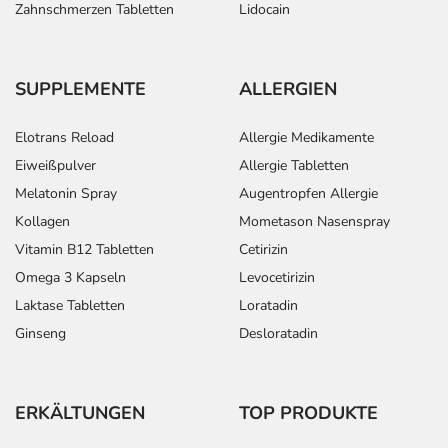
Dr.-Reckeweg-Str. 2-4
Zahnschmerzen Tabletten
Lidocain
76532 Baden-Baden
Das
PDF des Beipackzettels
können Sie sich oben
SUPPLEMENTE
ALLERGIEN
herunterladen.
Elotrans Reload
Allergie Medikamente
Eiweißpulver
Allergie Tabletten
Melatonin Spray
Augentropfen Allergie
Kollagen
Mometason Nasenspray
Vitamin B12 Tabletten
Cetirizin
Omega 3 Kapseln
Levocetirizin
Laktase Tabletten
Loratadin
Ginseng
Desloratadin
ERKÄLTUNGEN
TOP PRODUKTE