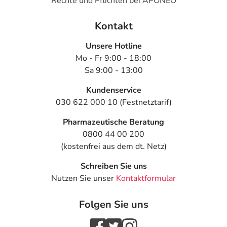
Rechte und Pflichten bei APONEO
halbe bis ganze Stunde, höchstens 6-mal täglich, je 5
Tropfen einnehmen. Die Einnahme sollte ohne ärztlichen
Kontakt
Rat nicht länger als 1 Woche erfolgen. Bei chronischen
Verlaufsformen 1- bis 3-mal täglich je 5 Tropfen
Unsere Hotline
einnehmen. Bei Besserung der Beschwerden ist die
Mo - Fr 9:00 - 18:00
Häufigkeit der Einnahme zu reduzieren.
Sa 9:00 - 13:00
So erreichen Sie die maximale Wirkung mit
Kundenservice
Neurexan®
030 622 000 10 (Festnetztarif)
Machen Sie Entspannungs- und Atemübungen wie z.B.
Pharmazeutische Beratung
Yoga und halten Sie sich an einen geregelten
0800 44 00 200
Schlafrhythmus, um die entspannende Wirkung und die
(kostenfrei aus dem dt. Netz)
Schlafqualität mit Neurexan® noch zusätzlich zu steigern.
Schreiben Sie uns
Hinweise
Nutzen Sie unser
Kontaktformular
Enthält
36 Vol.-% Alkohol
Folgen Sie uns
Bitte verwenden Sie dieses Arzneimittel nicht mehr nach