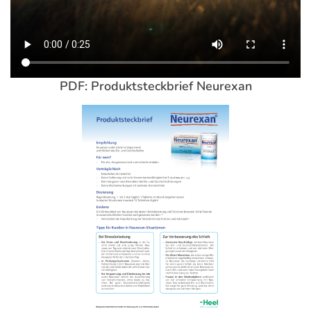
Herausforderungen – Stress ist dabei oft leider
unvermeidbar. Der Körper reagiert dabei mit einer
erhöhten Ausschüttung des Hormons Cortisol. Das
Problem: Cortisol versetzt setzt uns in Alarmbereitschaft
und hindert uns abends am Einschlafen. Die Lösung: Mit
PDF: Produktsteckbrief Neurexan
Neurexan® zur Beruhigung können Sie den
stressbedingten Anstieg des Cortisolspiegels senken und
somit maßgeblich zur Entspannung während des Tages
1
beitragen.
Durch die schnelle Wirkung kann Neurexan®
flexibel eingesetzt werden: Tagsüber eingenommen hilft
Neurexan® bei Anspannung oder innerer Unruhe, abends
hilft Ihnen das natürliche Beruhigungsmittel als
Einschlafhilfe und gegen Schlafstörungen.
Beruhigung und natürlicher Schlaf mit Neurexan®
Im Gegensatz zu herkömmlichen Schlaftabletten oder
Beruhigungsmitteln führt die Einnahme von Neurexan®
zu keiner Sedierung oder Konzentrationsschwäche am
Tag. So bleibt Ihnen Ihre volle Leistungsfähigkeit und