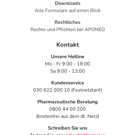
Downloads
Die Filmtabletten sollten mit ausreichend Flüssigkeit
Alle Formulare auf einen Blick
(vorzugsweise 1 Glas Wasser) und unzerkaut
eingenommen werden.
Rechtliches
Rechte und Pflichten bei APONEO
Der Anwender/die Anwenderin sollte bei fortdauernden
Krankheitssymptomen oder beim Auftreten von
Kontakt
Nebenwirkungen einen Arzt/eine Ärztin oder eine andere
in einem Heilberuf tätige qualifizierte Person
Unsere Hotline
konsultieren.
Mo - Fr 9:00 - 18:00
Sa 9:00 - 13:00
Hinweise
Kundenservice
Lioran® centra 450 mg darf nicht eingenommen werden,
030 622 000 10 (Festnetztarif)
wenn Sie allergisch gegen Passionsblumen oder einen
der sonstigen Bestandteile dieses Arzneimittels sind.
Pharmazeutische Beratung
0800 44 00 200
Zur Anwendung dieses Arzneimittels bei Kindern liegen
(kostenfrei aus dem dt. Netz)
keine ausreichenden Untersuchungen vor. Es soll deshalb
bei Kindern unter 12 Jahren nicht angewendet werden.
Schreiben Sie uns