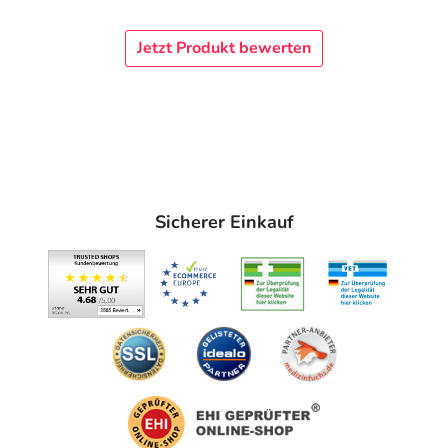
verträglich.
Jetzt Produkt bewerten
Lioran® centra 450 mg Filmtabletten verursachen keinen
Hangover und sind auch für die Langzeit-Einnahme
geeignet.*** Zudem sind keine Neben- und keine
Wechselwirkungen bekannt. Jetzt Besserschläfer*in
werden!
Ruhelos in ruhigen Stunden: Was gegen
Schlafstörungen hilft
Sicherer Einkauf
Denn erholsamer Schlaf ist Voraussetzung für körperliche
und geistige Leistungsfähigkeit und Wohlbefinden.
Schlafmangel schadet unserem Körper in vielen
Bereichen. Viele Menschen brauchen nachts lange, um
einzuschlafen oder haben Schwierigkeiten, nach dem
nächtlichen Aufwachen wieder Schlaf zu finden. Trotz
Müdigkeit behindern innere Faktoren wie eine hohe
Sensibilität, die sich in Angespanntheit äußert, das
Einschlafen. Doch auch äußere Faktoren, zum Beispiel