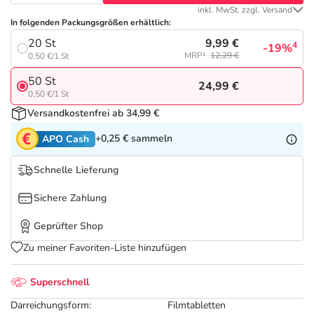
Refluthin, Lasea & Carmenthin Deals
Sport & Fitness
Täglich gut versorgt
inkl. MwSt. zzgl. Versand
In folgenden Packungsgrößen erhältlich:
Salus Deals
Tierapotheke
9,99 €
20 St
4
-19%
MRP²
12,29 €
0,50 €/1 St
50 St
Vitamine & Mineralstoffe
24,99 €
0,50 €/1 St
Versandkostenfrei ab 34,99 €
Marken
+0,25 €
sammeln
APO Cash
Schnelle Lieferung
Sichere Zahlung
Geprüfter Shop
Zu meiner Favoriten-Liste hinzufügen
Superschnell
Darreichungsform:
Filmtabletten