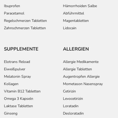
Ibuprofen
Hämorrhoiden Salbe
Adresse des Anbieters/Herstellers
Paracetamol
Abführmittel
Cesra Arzneimittel GmbH & Co.KG
Regelschmerzen Tabletten
Magentabletten
Flugstr. 11
Zahnschmerzen Tabletten
Lidocain
76532 Baden-Baden
Das
PDF des Beipackzettels
können Sie sich oben
SUPPLEMENTE
ALLERGIEN
herunterladen.
Elotrans Reload
Allergie Medikamente
Eiweißpulver
Allergie Tabletten
Melatonin Spray
Augentropfen Allergie
Kollagen
Mometason Nasenspray
Vitamin B12 Tabletten
Cetirizin
Omega 3 Kapseln
Levocetirizin
Laktase Tabletten
Loratadin
Ginseng
Desloratadin