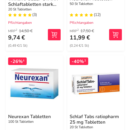
Schlaftabletten stark
50 St Tabletten
bei Schlafstörungen &
20 St Tabletten
(3)
(12)
Einschlafproblemen
Pflichtangaben
Pflichtangaben
14,50 €
17,50 €
2
2
MRP
MRP
9,74 €
11,99 €
(0,49 €/1 St)
(0,24 €/1 St)
-26%
-40%
4
3
Neurexan Tabletten
Schlaf Tabs ratiopharm
25 mg Tabletten
100 St Tabletten
20 St Tabletten