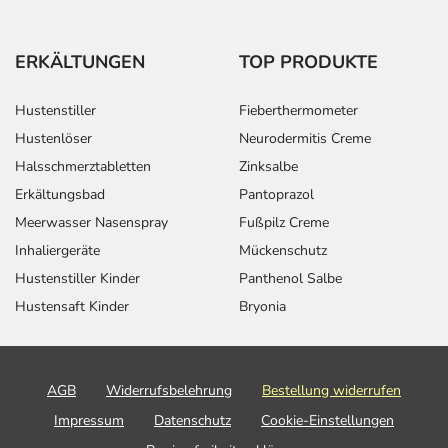
ERKÄLTUNGEN
TOP PRODUKTE
Hustenstiller
Fieberthermometer
Hustenlöser
Neurodermitis Creme
Halsschmerztabletten
Zinksalbe
Erkältungsbad
Pantoprazol
Meerwasser Nasenspray
Fußpilz Creme
Inhaliergeräte
Mückenschutz
Hustenstiller Kinder
Panthenol Salbe
Hustensaft Kinder
Bryonia
AGB
Widerrufsbelehrung
Bestellung widerrufen
Impressum
Datenschutz
Cookie-Einstellungen