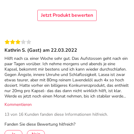
Sonstige Bestandteile: Gelatinepolysuccinat; Glycerol
85%; raffiniertes Rapsöl; Sorbitol-Lösung 70% (nicht
Jetzt Produkt bewerten
kristallisierend) (Ph. Eur.), Trockensubstanz
Adresse des Anbieters/Herstellers
Dr.Willmar Schwabe GmbH & Co.KG
Willmar-Schwabe-Str. 4
Kathrin S. (Gast) am 22.03.2022
76227 Karlsruhe
Hilft nach ca. einer Woche sehr gut. Das Aufstossen geht nach ein
paar Tagen vorüber. Ich nehme morgens und abends je eine
Das
PDF des Beipackzettels
können Sie sich oben
Kapsel, bekommt mir bestens und ich kann wieder durchschlafen.
herunterladen.
Gegen Ängste, innere Unruhe und Schlaflosigkeit. Lasea ist zwar
etwas teurer, aber mit 80mg reinem Lavendelöl auch 4x so hoch
dosiert. Hatte vorher ein billigeres Konkurrenzprodukt, das enthielt
nur 20mg pro Kapsel- das das dann nicht wirklich hilft, ist klar.
Werde es jetzt noch einen Monat nehmen, bis ich stabiler werde...
Kommentieren
13 von 16 Kunden fanden diese Informationen hilfreich.
Fanden Sie diese Bewertung hilfreich?