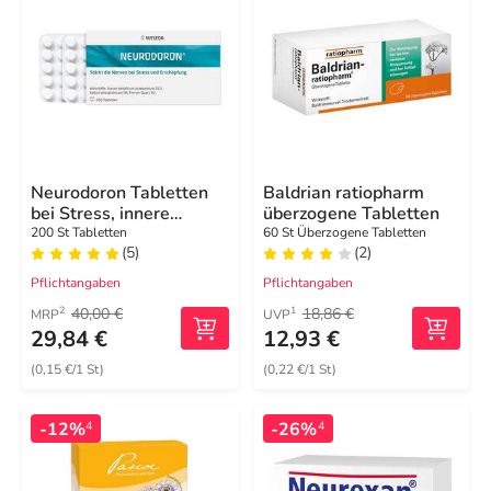
Neurodoron Tabletten
Baldrian ratiopharm
bei Stress, innere
überzogene Tabletten
Unruhe
200 St Tabletten
60 St Überzogene Tabletten
(5)
(2)
Pflichtangaben
Pflichtangaben
40,00 €
18,86 €
2
1
MRP
UVP
29,84 €
12,93 €
(0,15 €/1 St)
(0,22 €/1 St)
-12%
-26%
4
4