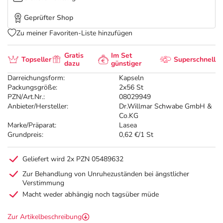
Geprüfter Shop
Zu meiner Favoriten-Liste hinzufügen
Gratis
Im Set
Topseller
Superschnell
dazu
günstiger
Darreichungsform:
Kapseln
Packungsgröße:
2x56 St
PZN/Art.Nr.:
08029949
Anbieter/Hersteller:
Dr.Willmar Schwabe GmbH &
Co.KG
Marke/Präparat:
Lasea
Grundpreis:
0,62 €/1 St
Geliefert wird 2x PZN 05489632
Zur Behandlung von Unruhezuständen bei ängstlicher
Verstimmung
Macht weder abhängig noch tagsüber müde
Zur Artikelbeschreibung