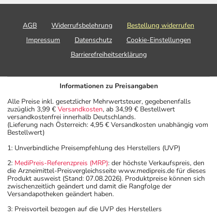
AGB
Widerrufsbelehrung
Bestellung widerrufen
Impressum
Datenschutz
Cookie-Einstellungen
Barrierefreiheitserklärung
Informationen zu Preisangaben
Alle Preise inkl. gesetzlicher Mehrwertsteuer, gegebenenfalls
zuzüglich 3,99 €
Versandkosten
, ab 34,99 € Bestellwert
versandkostenfrei innerhalb Deutschlands.
(Lieferung nach Österreich: 4,95 € Versandkosten unabhängig vom
Bestellwert)
1: Unverbindliche Preisempfehlung des Herstellers (UVP)
2:
MediPreis-Referenzpreis (MRP)
: der höchste Verkaufspreis, den
die Arzneimittel-Preisvergleichsseite www.medipreis.de für dieses
Produkt ausweist (Stand: 07.08.2026). Produktpreise können sich
zwischenzeitlich geändert und damit die Rangfolge der
Versandapotheken geändert haben.
3: Preisvorteil bezogen auf die UVP des Herstellers