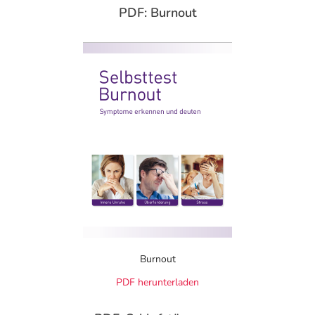
PDF: Burnout
Wem hilft Lasea®?
Die kurze Antwort: Im Grunde jedem Erwachsenen, der
unter innerer Unruhe, kreisenden Gedanken und
dauernder Anspannung und daraus resultierenden
Schlafstörungen leidet. Diese Beschwerden sind häufig
auf anhaltende Dauerbelastung, Ängste und Sorgen
zurückzuführen, die bei jedem anders gelagert sind und
sich auch von Lebensphase zu Lebensphase oftmals
beträchtlich unterscheiden.
Lasea® hilft natürlich abzuschalten
Pflanzliches Arzneimittel
Beruhigt bei ängstlicher Verstimmung
Burnout
Macht tagsüber nicht müde
PDF herunterladen
Nur einmal täglich eine Kapsel
Kein Abhängigkeits- und Gewöhnungspotential