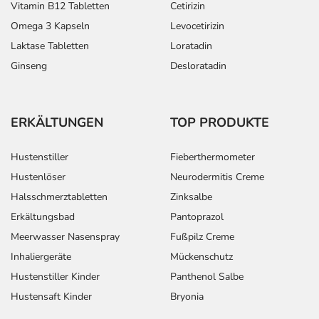
Vitamin B12 Tabletten
Cetirizin
Omega 3 Kapseln
Levocetirizin
Laktase Tabletten
Loratadin
Ginseng
Desloratadin
ERKÄLTUNGEN
TOP PRODUKTE
Hustenstiller
Fieberthermometer
Hustenlöser
Neurodermitis Creme
Halsschmerztabletten
Zinksalbe
Erkältungsbad
Pantoprazol
Meerwasser Nasenspray
Fußpilz Creme
Inhaliergeräte
Mückenschutz
Hustenstiller Kinder
Panthenol Salbe
Hustensaft Kinder
Bryonia