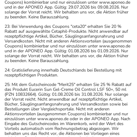
Coupons) kombinierbar und nur einzulösen unter www.aponeo.de
und in der APONEO App. Gültig: 29.07.2026 bis 09.08.2026. Nur
solange der Vorrat reicht. Wir behalten uns vor, die Aktion früher
zu beenden. Keine Barauszahlung.
23: Bei Verwendung des Coupons "ceta20" erhalten Sie 20 %
Rabatt auf ausgewählte Cetaphil-Produkte. Nicht anwendbar auf
rezeptpflichtige Artikel, Bücher, Säuglingsanfangsnahrung und
Versandkosten. Nicht mit anderen Aktionsvorteilen (ausgenommen
Coupons) kombinierbar und nur einzulösen unter www.aponeo.de
und in der APONEO App. Gültig: 01.08.2026 bis 01.09.2026. Nur
solange der Vorrat reicht. Wir behalten uns vor, die Aktion früher
zu beenden. Keine Barauszahlung.
24: Gratislieferung innerhalb Deutschlands bei Bestellung mit
rezeptpflichtigen Produkten.
25: Mit dem Gutscheincode "Merit25" erhalten Sie 25 % Rabatt auf
das Produkt Eucerin Sun Gel-Creme Oil Control LSF 50+, 50 ml
(PZN 10832664). Gültig: 01.08.2026 bis 31.08.2026. Nur solange
der Vorrat reicht. Nicht anwendbar auf rezeptpflichtige Artikel,
Bücher, Säuglingsanfangsnahrung und Versandkosten sowie bei
Bestellungen über Vergleichsportale. Nicht mit anderen
Aktionsvorteilen (ausgenommen Coupons) kombinierbar und nur
einzulösen unter www.aponeo.de oder in der APONEO App. Nach
Eingabe des Gutscheincodes im Warenkorb, wird der Wert des
Vorteils automatisch vom Rechnungsbetrag abgezogen. Wir
behalten uns das Recht vor, die Aktionen bei Vorliegen eines