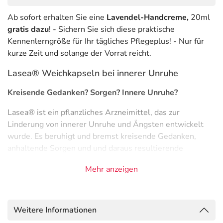
Ab sofort erhalten Sie eine
Lavendel-Handcreme,
20ml
gratis dazu
! - Sichern Sie sich diese praktische
Kennenlerngröße für Ihr tägliches Pflegeplus! - Nur für
kurze Zeit und solange der Vorrat reicht.
Lasea® Weichkapseln bei innerer Unruhe
Kreisende Gedanken? Sorgen? Innere Unruhe?
Lasea® ist ein pflanzliches Arzneimittel, das zur
Linderung von innerer Unruhe und Ängsten entwickelt
wurde. Es beruhigt und bremst kreisende Gedanken,
anhaltende Sorgen und und daraus resultierende
Schlafstörungen. Lasea® enthält das spezielle
Mehr anzeigen
Arzneilavendelöl Silexan®. Lasea® macht weder
tagsüber müde noch wirkt es sedierend. Auch
Abhängigkeit, Gewöhnungseffekte und
Wechselwirkungen mit anderen Medikamenten sind nicht
Weitere Informationen
bekannt,