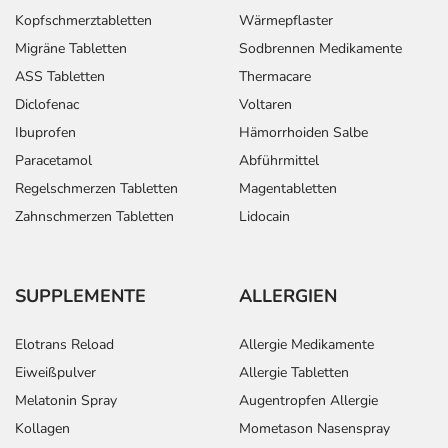
Kopfschmerztabletten
Wärmepflaster
Migräne Tabletten
Sodbrennen Medikamente
ASS Tabletten
Thermacare
Diclofenac
Voltaren
Ibuprofen
Hämorrhoiden Salbe
Paracetamol
Abführmittel
Regelschmerzen Tabletten
Magentabletten
Zahnschmerzen Tabletten
Lidocain
SUPPLEMENTE
ALLERGIEN
Elotrans Reload
Allergie Medikamente
Eiweißpulver
Allergie Tabletten
Melatonin Spray
Augentropfen Allergie
Kollagen
Mometason Nasenspray