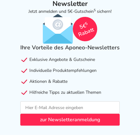
und/oder Natriumhydroxid enthalten sein.
Newsletter
5
Jetzt anmelden und 5€-Gutschein
sichern!
Adresse des Anbieters/Herstellers
5
Alcon Deutschland GmbH
5€
Rabatt
Ottostr. 1
63741 Aschaffenburg
Ihre Vorteile des Aponeo-Newsletters
elektronische Adresse: www.de.alcon.com | regulatory-
1.operations@alcon.com |
Exklusive Angebote & Gutscheine
authorised.representative@alcon.com
Individuelle Produktempfehlungen
Angaben gem. EU-Produktsicherheitsverordnung (GPSR)
Aktionen & Rabatte
anzeigen
Hilfreiche Tipps zu aktuellen Themen
Das
PDF des Beipackzettels
können Sie sich oben
herunterladen.
zur Newsletteranmeldung