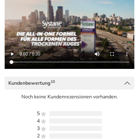
Systane® COMPLETE ohne Konservierungsmittel, die
Benetzungstropfen für die Augen mit der ALL-IN-ONE
Formel, die für alle Arten gereizter, müder, trockener
1
Augen
geeignet sind – so dass Trockene Augen nicht
mehr Ihr Problem sind.
Vorteile von Systane® COMPLETE ohne
Konservierungsmittel
ALL-IN-ONE Linderung der Symptome Trockener
1
Augen
Fortschrittliche Formel ohne Konservierungsmittel
10
Kundenbewertung
Flasche mit PureFlow® Technologie
Noch keine Kundenrezensionen vorhanden.
1) Silverstein S, Yeu E, Tauber J, et al. Symptom Relief Following a Single
Dose of Propylene Glycol-Hydroxypropyl Guar Nanoemulsion in Patients
5
with Dry Eye Disease: A Phase IV, Multicenter Trial. Clin Ophthalmol.
4
2020;14:3167-3177.
3
2) MarketScope LLC. 2019 Dry Eye Products Market Report: A Global
2
Analysis for 2018 to 2024. St. Louis, MO: MarketScope LLC; 2019.