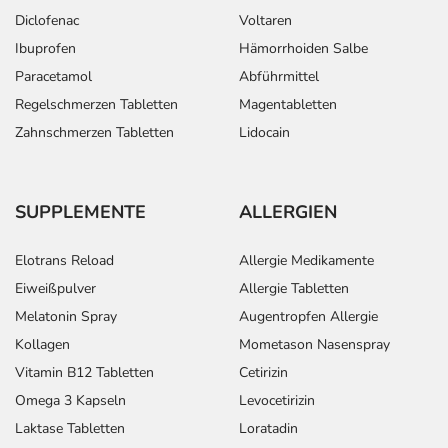
Diclofenac
Voltaren
Ibuprofen
Hämorrhoiden Salbe
Paracetamol
Abführmittel
Regelschmerzen Tabletten
Magentabletten
Zahnschmerzen Tabletten
Lidocain
SUPPLEMENTE
ALLERGIEN
Elotrans Reload
Allergie Medikamente
Eiweißpulver
Allergie Tabletten
Melatonin Spray
Augentropfen Allergie
Kollagen
Mometason Nasenspray
Vitamin B12 Tabletten
Cetirizin
Omega 3 Kapseln
Levocetirizin
Laktase Tabletten
Loratadin