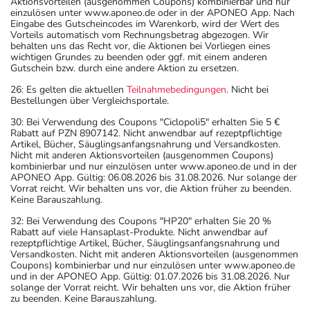
Aktionsvorteilen (ausgenommen Coupons) kombinierbar und nur
einzulösen unter www.aponeo.de oder in der APONEO App. Nach
Eingabe des Gutscheincodes im Warenkorb, wird der Wert des
Vorteils automatisch vom Rechnungsbetrag abgezogen. Wir
behalten uns das Recht vor, die Aktionen bei Vorliegen eines
wichtigen Grundes zu beenden oder ggf. mit einem anderen
Gutschein bzw. durch eine andere Aktion zu ersetzen.
26: Es gelten die aktuellen
Teilnahmebedingungen
. Nicht bei
Bestellungen über Vergleichsportale.
30: Bei Verwendung des Coupons "Ciclopoli5" erhalten Sie 5 €
Rabatt auf PZN 8907142. Nicht anwendbar auf rezeptpflichtige
Artikel, Bücher, Säuglingsanfangsnahrung und Versandkosten.
Nicht mit anderen Aktionsvorteilen (ausgenommen Coupons)
kombinierbar und nur einzulösen unter www.aponeo.de und in der
APONEO App. Gültig: 06.08.2026 bis 31.08.2026. Nur solange der
Vorrat reicht. Wir behalten uns vor, die Aktion früher zu beenden.
Keine Barauszahlung.
32: Bei Verwendung des Coupons "HP20" erhalten Sie 20 %
Rabatt auf viele Hansaplast-Produkte. Nicht anwendbar auf
rezeptpflichtige Artikel, Bücher, Säuglingsanfangsnahrung und
Versandkosten. Nicht mit anderen Aktionsvorteilen (ausgenommen
Coupons) kombinierbar und nur einzulösen unter www.aponeo.de
und in der APONEO App. Gültig: 01.07.2026 bis 31.08.2026. Nur
solange der Vorrat reicht. Wir behalten uns vor, die Aktion früher
zu beenden. Keine Barauszahlung.