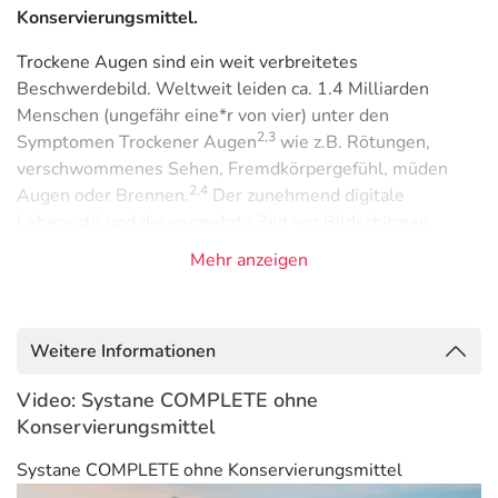
Konservierungsmittel.
Trockene Augen sind ein weit verbreitetes
Beschwerdebild. Weltweit leiden ca. 1.4 Milliarden
Menschen (ungefähr eine*r von vier) unter den
2,3
Symptomen Trockener Augen
wie z.B. Rötungen,
verschwommenes Sehen, Fremdkörpergefühl, müden
2,4
Augen oder Brennen.
Der zunehmend digitale
Lebensstil und die vermehrte Zeit vor Bildschirmen
5
können die Symptome hervorrufen.
Mehr anzeigen
Patientinnen und Patienten, die unter Trockenen Augen
leiden, berichten dreimal häufiger als Nicht-Betroffene
von Schwierigkeiten und Einschränkungen bei täglichen
Weitere Informationen
Dingen wie fernsehen, am Computer arbeiten, Lesen oder
6
Video: Systane COMPLETE ohne
nachts Auto fahren.
Konservierungsmittel
Lassen Sie sich nicht von den Symptomen Trockener
Systane COMPLETE ohne Konservierungsmittel
Auge wie Rötungen oder Brennen abbremsen. Testen Sie