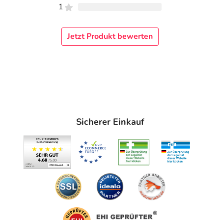
1
3) Vision Needs Monitor, 2020.
4) Craig JP, Nelson JD, Azar DT, et al. TFOS DEWS II Report Executive
Summary. Ocular Surface. 15(2017):802-812.
Jetzt Produkt bewerten
5) Willcox MDP, Argüeso P, Georgiev GA, et al. TFOS DEWS II Tear Film
Report. Ocul Surf. 2017;15(3):366-403.
6) Miljanovic B, Dana R, Sullivan DA, Schaumberg DA. Impact of dry eye
syndrome on vision-related quality of life. Am J Ophthalmol.
2007;143(3):409- 415.
Anwendung
Sicherer Einkauf
Täglich nach Bedarf anwenden. 1 bis 2 Tropfen in das
betroffene Auge geben und blinzeln.
Hinweise
Darf nur am Auge verwendet werden
Nicht verwenden, wenn die Emulsion verfärbt ist
Vermeiden Sie jegliche Berührung der Tropferspitze mit