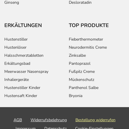
Ginseng
Desloratadin
ERKÄLTUNGEN
TOP PRODUKTE
Hustenstiller
Fieberthermometer
Hustenlöser
Neurodermitis Creme
Halsschmerztabletten
Zinksalbe
Erkältungsbad
Pantoprazol
Meerwasser Nasenspray
Fußpilz Creme
Inhaliergeräte
Mückenschutz
Hustenstiller Kinder
Panthenol Salbe
Hustensaft Kinder
Bryonia
AGB
Widerrufsbelehrung
Bestellung widerrufen
Impressum
Datenschutz
Cookie-Einstellungen