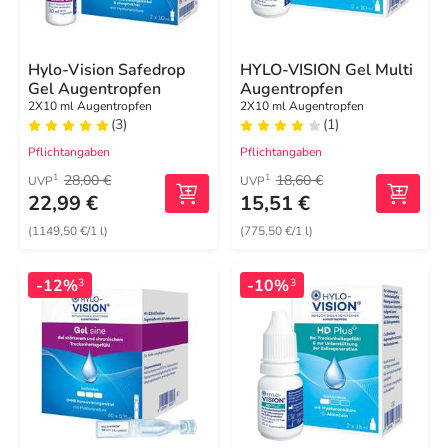
Hylo-Vision Safedrop
HYLO-VISION Gel Multi
Gel Augentropfen
Augentropfen
2X10 ml Augentropfen
2X10 ml Augentropfen
(3)
(1)
Pflichtangaben
Pflichtangaben
28,00 €
18,60 €
1
1
UVP
UVP
22,99 €
15,51 €
(1149,50 €/1 l)
(775,50 €/1 l)
-12%
-10%
3
3