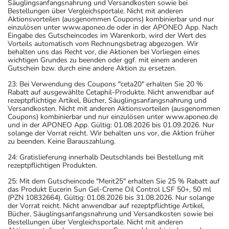
Säuglingsanfangsnahrung und Versandkosten sowie bei
Bestellungen über Vergleichsportale. Nicht mit anderen
Aktionsvorteilen (ausgenommen Coupons) kombinierbar und nur
einzulösen unter www.aponeo.de oder in der APONEO App. Nach
Eingabe des Gutscheincodes im Warenkorb, wird der Wert des
Vorteils automatisch vom Rechnungsbetrag abgezogen. Wir
behalten uns das Recht vor, die Aktionen bei Vorliegen eines
wichtigen Grundes zu beenden oder ggf. mit einem anderen
Gutschein bzw. durch eine andere Aktion zu ersetzen.
23: Bei Verwendung des Coupons "ceta20" erhalten Sie 20 %
Rabatt auf ausgewählte Cetaphil-Produkte. Nicht anwendbar auf
rezeptpflichtige Artikel, Bücher, Säuglingsanfangsnahrung und
Versandkosten. Nicht mit anderen Aktionsvorteilen (ausgenommen
Coupons) kombinierbar und nur einzulösen unter www.aponeo.de
und in der APONEO App. Gültig: 01.08.2026 bis 01.09.2026. Nur
solange der Vorrat reicht. Wir behalten uns vor, die Aktion früher
zu beenden. Keine Barauszahlung.
24: Gratislieferung innerhalb Deutschlands bei Bestellung mit
rezeptpflichtigen Produkten.
25: Mit dem Gutscheincode "Merit25" erhalten Sie 25 % Rabatt auf
das Produkt Eucerin Sun Gel-Creme Oil Control LSF 50+, 50 ml
(PZN 10832664). Gültig: 01.08.2026 bis 31.08.2026. Nur solange
der Vorrat reicht. Nicht anwendbar auf rezeptpflichtige Artikel,
Bücher, Säuglingsanfangsnahrung und Versandkosten sowie bei
Bestellungen über Vergleichsportale. Nicht mit anderen