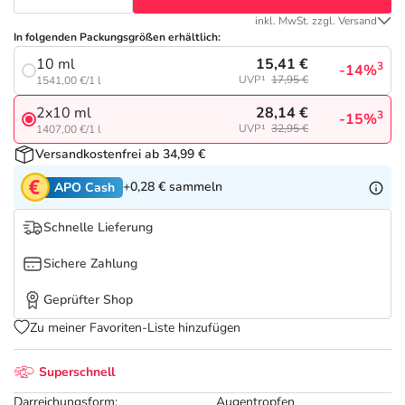
Refluthin, Lasea & Carmenthin Deals
Sport & Fitness
Täglich gut versorgt
inkl. MwSt. zzgl. Versand
In folgenden Packungsgrößen erhältlich:
Salus Deals
Tierapotheke
15,41 €
10 ml
3
-14%
UVP¹
17,95 €
1541,00 €/1 l
Vitamine & Mineralstoffe
28,14 €
2x10 ml
3
-15%
UVP¹
32,95 €
1407,00 €/1 l
Versandkostenfrei ab 34,99 €
Marken
+0,28 €
sammeln
APO Cash
Schnelle Lieferung
Sichere Zahlung
Geprüfter Shop
Zu meiner Favoriten-Liste hinzufügen
Superschnell
Darreichungsform:
Augentropfen