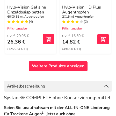
Hylo-Vision Gel sine
Hylo-Vision HD Plus
Einzeldosispipetten
Augentropfen
60X0.35 ml Augentropfen
2X15 ml Augentropfen
(4)
(2)
Pflichtangaben
Pflichtangaben
29,95 €
16,50 €
1
1
UVP
UVP
26,36 €
14,82 €
(1255,24 €/1 l)
(494,00 €/1 l)
Weitere Produkte anzeigen
Artikelbeschreibung
Systane® COMPLETE ohne Konservierungsmittel
Seien Sie unaufhaltsam mit der ALL-IN-ONE Linderung
1
für Trockene Augen
, jetzt auch ohne