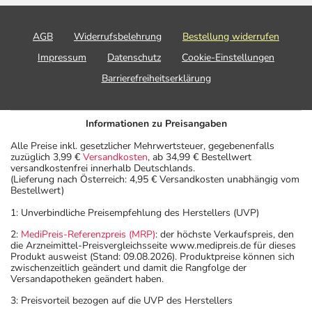
AGB
Widerrufsbelehrung
Bestellung widerrufen
Impressum
Datenschutz
Cookie-Einstellungen
Barrierefreiheitserklärung
Informationen zu Preisangaben
Alle Preise inkl. gesetzlicher Mehrwertsteuer, gegebenenfalls
zuzüglich 3,99 €
Versandkosten
, ab 34,99 € Bestellwert
versandkostenfrei innerhalb Deutschlands.
(Lieferung nach Österreich: 4,95 € Versandkosten unabhängig vom
Bestellwert)
1: Unverbindliche Preisempfehlung des Herstellers (UVP)
2:
MediPreis-Referenzpreis (MRP)
: der höchste Verkaufspreis, den
die Arzneimittel-Preisvergleichsseite www.medipreis.de für dieses
Produkt ausweist (Stand: 09.08.2026). Produktpreise können sich
zwischenzeitlich geändert und damit die Rangfolge der
Versandapotheken geändert haben.
3: Preisvorteil bezogen auf die UVP des Herstellers