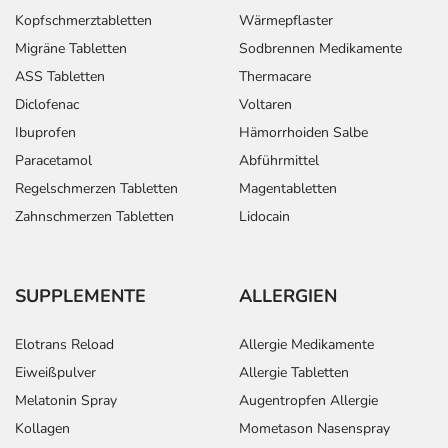
Kopfschmerztabletten
Wärmepflaster
Migräne Tabletten
Sodbrennen Medikamente
ASS Tabletten
Thermacare
Diclofenac
Voltaren
Ibuprofen
Hämorrhoiden Salbe
Paracetamol
Abführmittel
Regelschmerzen Tabletten
Magentabletten
Zahnschmerzen Tabletten
Lidocain
SUPPLEMENTE
ALLERGIEN
Elotrans Reload
Allergie Medikamente
Eiweißpulver
Allergie Tabletten
Melatonin Spray
Augentropfen Allergie
Kollagen
Mometason Nasenspray