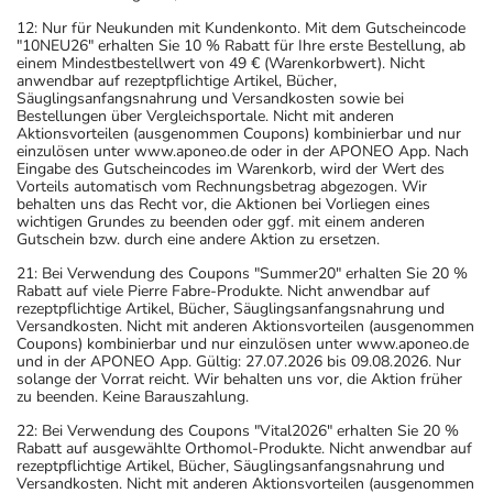
12: Nur für Neukunden mit Kundenkonto. Mit dem Gutscheincode
"10NEU26" erhalten Sie 10 % Rabatt für Ihre erste Bestellung, ab
einem Mindestbestellwert von 49 € (Warenkorbwert). Nicht
anwendbar auf rezeptpflichtige Artikel, Bücher,
Säuglingsanfangsnahrung und Versandkosten sowie bei
Bestellungen über Vergleichsportale. Nicht mit anderen
Aktionsvorteilen (ausgenommen Coupons) kombinierbar und nur
einzulösen unter www.aponeo.de oder in der APONEO App. Nach
Eingabe des Gutscheincodes im Warenkorb, wird der Wert des
Vorteils automatisch vom Rechnungsbetrag abgezogen. Wir
behalten uns das Recht vor, die Aktionen bei Vorliegen eines
wichtigen Grundes zu beenden oder ggf. mit einem anderen
Gutschein bzw. durch eine andere Aktion zu ersetzen.
21: Bei Verwendung des Coupons "Summer20" erhalten Sie 20 %
Rabatt auf viele Pierre Fabre-Produkte. Nicht anwendbar auf
rezeptpflichtige Artikel, Bücher, Säuglingsanfangsnahrung und
Versandkosten. Nicht mit anderen Aktionsvorteilen (ausgenommen
Coupons) kombinierbar und nur einzulösen unter www.aponeo.de
und in der APONEO App. Gültig: 27.07.2026 bis 09.08.2026. Nur
solange der Vorrat reicht. Wir behalten uns vor, die Aktion früher
zu beenden. Keine Barauszahlung.
22: Bei Verwendung des Coupons "Vital2026" erhalten Sie 20 %
Rabatt auf ausgewählte Orthomol-Produkte. Nicht anwendbar auf
rezeptpflichtige Artikel, Bücher, Säuglingsanfangsnahrung und
Versandkosten. Nicht mit anderen Aktionsvorteilen (ausgenommen