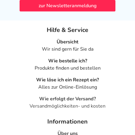
Fluid herausnehmen und erst nach 15 Minuten wieder
zur Newsletteranmeldung
einsetzen.
Corneregel® Fluid kann die Sehleistung und das
Hilfe & Service
Reaktionsvermögen durch Schlierenbildung für einige
Minuten beeinträchtigen. Deshalb sollten Sie in dieser
Übersicht
Zeitspanne nicht am Straßenverkehr teilnehmen, keine
Wir sind gern für Sie da
Maschinen bedienen und nicht ohne sicheren Halt
arbeiten.
Wie bestelle ich?
Produkte finden und bestellen
Hinweise
Wie löse ich ein Rezept ein?
Arzneimittel für Kinder unzugänglich aufbewahren.
Alles zur Online-Einlösung
Enthält:
Phosphate
Wie erfolgt der Versand?
Bitte Packungsbeilage beachten.
Versandmöglichkeiten- und kosten
Bitte verwenden Sie dieses Arzneimittel nicht mehr nach
Informationen
dem auf der Packung oder der Umverpackung
angegebenen Verfallsdatum. Das Verfallsdatum bezieht
Über uns