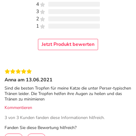
4
Corneregel® Fluid die Regeneration der Strukturen der
3
Augenoberfläche fördern und sorgt für eine angenehme
2
und lang anhaltende Befeuchtung des Auges.
1
Schnelle Regeneration
Der Wirkstoff Dexpanthenol wird seit Jahrzehnten
Jetzt Produkt bewerten
erfolgreich bei Verletzungen und Schädigungen von Haut
und Schleimhaut verwendet. Dexpanthenol wird in den
Zellen zum körpereigenen Provitamin B5 umgewandelt
und kann den natürlichen Heilungsprozess und eine
schnelle Regeneration der verletzten Hornhaut
Anna am 13.06.2021
beschleunigen. Aufgrund der sehr guten Verträglichkeit
Sind die besten Tropfen für meine Katze die unter Perser-typischen
ist Dexpanthenol auch zur Langzeitanwendung geeignet.
Tränen leider. Die Tropfen helfen ihre Augen zu heilen und das
Tränen zu minimieren
3 Gründe für trockenen, gereizten Augen
Kommentieren
Bildschrimarbeit
3 von 3 Kunden fanden diese Informationen hilfreich.
Viele Menschen leiden durch ihre tägliche Arbeit am
Fanden Sie diese Bewertung hilfreich?
Bildschirm unter trockenen, gereizten und