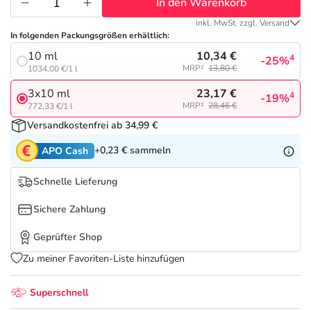
Refluthin, Lasea & Carmenthin Deals
Sport & Fitness
Täglich gut versorgt
In den Warenkorb
inkl. MwSt. zzgl. Versand
In folgenden Packungsgrößen erhältlich:
Salus Deals
Tierapotheke
10,34 €
10 ml
4
-25%
MRP²
13,80 €
1034,00 €/1 l
Vitamine & Mineralstoffe
23,17 €
3x10 ml
4
-19%
MRP²
28,46 €
772,33 €/1 l
Marken
Versandkostenfrei ab 34,99 €
+0,23 €
sammeln
APO Cash
Schnelle Lieferung
Sichere Zahlung
Geprüfter Shop
Zu meiner Favoriten-Liste hinzufügen
Superschnell