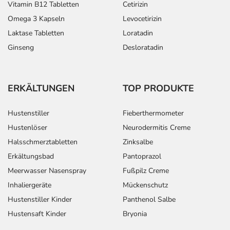
Vitamin B12 Tabletten
Cetirizin
Omega 3 Kapseln
Levocetirizin
Laktase Tabletten
Loratadin
Ginseng
Desloratadin
ERKÄLTUNGEN
TOP PRODUKTE
Hustenstiller
Fieberthermometer
Hustenlöser
Neurodermitis Creme
Halsschmerztabletten
Zinksalbe
Erkältungsbad
Pantoprazol
Meerwasser Nasenspray
Fußpilz Creme
Inhaliergeräte
Mückenschutz
Hustenstiller Kinder
Panthenol Salbe
Hustensaft Kinder
Bryonia