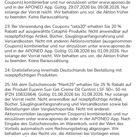
Coupons) kombinierbar und nur einzulösen unter www.aponeo.de
und in der APONEO App. Gültig: 29.07.2026 bis 09.08.2026. Nur
solange der Vorrat reicht. Wir behalten uns vor, die Aktion früher
zu beenden. Keine Barauszahlung.
23: Bei Verwendung des Coupons "ceta20" erhalten Sie 20 %
Rabatt auf ausgewählte Cetaphil-Produkte. Nicht anwendbar auf
rezeptpflichtige Artikel, Bücher, Säuglingsanfangsnahrung und
Versandkosten. Nicht mit anderen Aktionsvorteilen (ausgenommen
Coupons) kombinierbar und nur einzulösen unter www.aponeo.de
und in der APONEO App. Gültig: 01.08.2026 bis 01.09.2026. Nur
solange der Vorrat reicht. Wir behalten uns vor, die Aktion früher
zu beenden. Keine Barauszahlung.
24: Gratislieferung innerhalb Deutschlands bei Bestellung mit
rezeptpflichtigen Produkten.
25: Mit dem Gutscheincode "Merit25" erhalten Sie 25 % Rabatt auf
das Produkt Eucerin Sun Gel-Creme Oil Control LSF 50+, 50 ml
(PZN 10832664). Gültig: 01.08.2026 bis 31.08.2026. Nur solange
der Vorrat reicht. Nicht anwendbar auf rezeptpflichtige Artikel,
Bücher, Säuglingsanfangsnahrung und Versandkosten sowie bei
Bestellungen über Vergleichsportale. Nicht mit anderen
Aktionsvorteilen (ausgenommen Coupons) kombinierbar und nur
einzulösen unter www.aponeo.de oder in der APONEO App. Nach
Eingabe des Gutscheincodes im Warenkorb, wird der Wert des
Vorteils automatisch vom Rechnungsbetrag abgezogen. Wir
behalten uns das Recht vor, die Aktionen bei Vorliegen eines