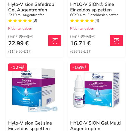
Hylo-Vision Safedrop
HYLO-VISION® Sine
Gel Augentropfen
Einzeldosispipetten
2X10 ml Augentropfen
60X0.4 ml Einzeldosispipetten
(3)
(4)
Pflichtangaben
Pflichtangaben
28,00 €
22,50 €
1
1
UVP
UVP
22,99 €
16,71 €
(1149,50 €/1 l)
(696,25 €/1 l)
-12%
-16%
3
3
Hylo-Vision Gel sine
HYLO-VISION Gel Multi
Einzeldosispipetten
Augentropfen