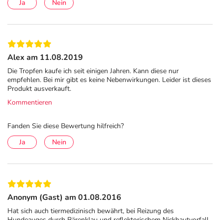
brennenden Augen. Corneregel® Fluid lindert die
Ja
Nein
Beschwerden und lässt die Arbeit erneut zur Freude
werden.
Kontaktlinsen
Für Kontaktlinsenträger sind trockene Augen sehr
Alex am 11.08.2019
unangenehm, da sie den täglichen Tragekomfort
beeinträchtigen. Corneregel® Fluid erhöht spürbar
Die Tropfen kaufe ich seit einigen Jahren. Kann diese nur
empfehlen. Bei mir gibt es keine Nebenwirkungen. Leider ist dieses
den Tragekomfort der Linsen den ganzen Tag lang.
Produkt ausverkauft.
Kontaktlinsen sollten daher vor der Anwendung von
Kommentieren
Corneregel® Fluid herausgenommen und erst ca.
15 Minuten danach wieder eingesetzt werden.
Fanden Sie diese Bewertung hilfreich?
Umwelteinflüsse
Heizungsluft, Klimaanlagen, aber auch Rauchen und
Ja
Nein
Feinstaub können Auswirkungen auf den Tränenfilm
haben. Dies können Belastungen, wie Symptome
eines trockenen Auges sein.
Häufige Fragen und Antworten
Anonym (Gast) am 01.08.2016
Hat sich auch tiermedizinisch bewährt, bei Reizung des
Darf Corneregel® Fluid während Schwangerschaft und
Hundeauges durch Bärenklau und reflektorischem Nickhautvorfall