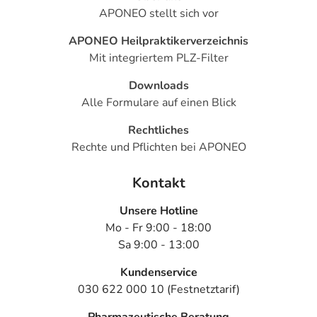
sich auf den letzten Tag des angegebenen Monats.
APONEO stellt sich vor
Was Corneregel® Fluid enthält
APONEO Heilpraktikerverzeichnis
Mit integriertem PLZ-Filter
1 ml Augentropfen enthält 50 mg Dexpanthenol
Downloads
Die sonstigen Bestandteile sind:
Alle Formulare auf einen Blick
Cetrimid (
als Konservierungsmittel
); Natriumedetat (Ph.
Eur.); Hypromellose, Natriummonohydrogenphosphat-
Rechtliches
Dodecahydrat (Ph. Eur.); Natriumdihydrogenphosphat-
Rechte und Pflichten bei APONEO
Dihydrat; Wasser für Injektionszwecke.
Kontakt
Adresse des Anbieters/Herstellers
Dr. Gerhard Mann Chem.-pharm.Fabrik GmbH
Unsere Hotline
Brunsbütteler Damm 165/173
Mo - Fr 9:00 - 18:00
13581 Berlin
Sa 9:00 - 13:00
Das
PDF des Beipackzettels
können Sie sich oben
Kundenservice
herunterladen.
030 622 000 10 (Festnetztarif)