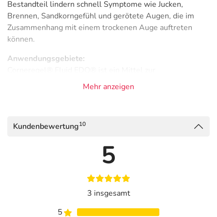
Bestandteil lindern schnell Symptome wie Jucken,
Brennen, Sandkorngefühl und gerötete Augen, die im
Zusammenhang mit einem trockenen Auge auftreten
können.
Anwendungsgebiete:
Corneregel® Fluid EDO® ist ein Mittel zur
Heilungsförderung der Hornhaut und eine synthetische
Mehr anzeigen
Tränenflüssigkeit. Zur symptomatischen Behandlung von
Austrocknungserscheinungen der Horn- und Bindehaut;
zur unterstützenden Behandlung der Heilung von Haut-
10
Kundenbewertung
und Schleimhautläsionen des Auges.
5
Corneregel® Fluid - Befeuchtet das Auge
Beschleunigt den Heilungsprozess
Unterstützt die Behandlung von Hornhautschädigungen
3 insgesamt
Gut verträglich
5
Mit dem bewährten
Wirkstoff Dexpanthenol
kann