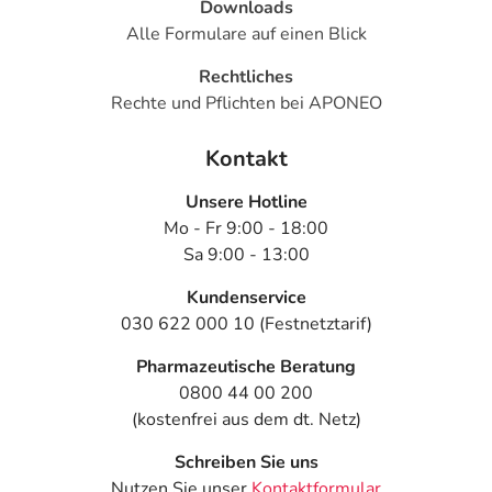
Downloads
Neigen Sie den Kopf leicht nach hinten und ziehen mit der
Alle Formulare auf einen Blick
anderen Hand das untere Augenlid leicht herab. Üben Sie
kräftigen Druck auf den Flaschenboden aus und träufeln
Rechtliches
den Tropfen in den Bindehautsack. Dank des speziellen
Rechte und Pflichten bei APONEO
COMOD® Pumpsystems tritt genau 1 Tropfen aus.
Schließen Sie das Auge langsam, um die Flüssigkeit auf
Kontakt
der Augenoberfläche zu verteilen. Nach Gebrauch die
Tropferspitze sofort mit der Kappe verschließen.
Unsere Hotline
Mo - Fr 9:00 - 18:00
Inhaltsstoffe
Sa 9:00 - 13:00
Inhaltsstoff
je 1 ml Tropfen:
Kundenservice
2 mg Hyaluronsäure, Natriumsalz
030 622 000 10 (Festnetztarif)
Sonstige Bestandteile: Citronensäure, Natriumcitrat,
Pharmazeutische Beratung
Sorbitol, Wasser für Injektionszwecke
0800 44 00 200
(kostenfrei aus dem dt. Netz)
Adresse des Anbieters/Herstellers
Schreiben Sie uns
URSAPHARM Arzneimittel GmbH
Nutzen Sie unser
Kontaktformular