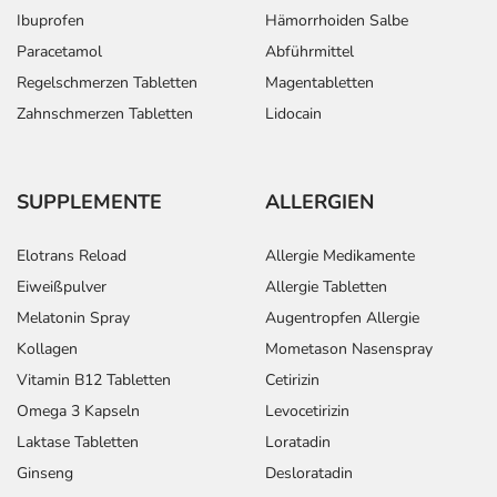
Ibuprofen
Hämorrhoiden Salbe
Paracetamol
Abführmittel
Regelschmerzen Tabletten
Magentabletten
Zahnschmerzen Tabletten
Lidocain
SUPPLEMENTE
ALLERGIEN
Elotrans Reload
Allergie Medikamente
Eiweißpulver
Allergie Tabletten
Melatonin Spray
Augentropfen Allergie
Kollagen
Mometason Nasenspray
Vitamin B12 Tabletten
Cetirizin
Omega 3 Kapseln
Levocetirizin
Laktase Tabletten
Loratadin
Ginseng
Desloratadin