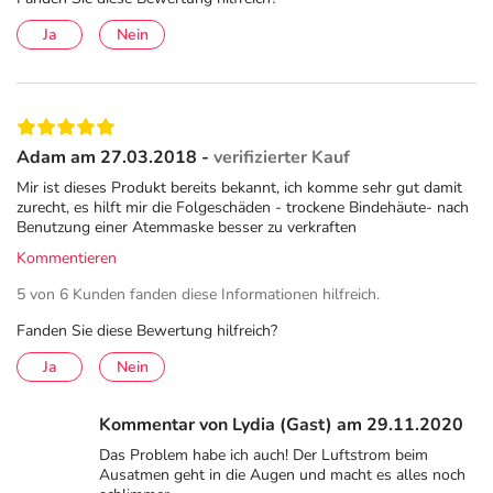
Operationen können zu einer starken Reizung führen und
Ja
Nein
die Versorgung des Auges mit Tränenflüssigkeit
beeinträchtigen. Nach einer Augenoperation ist ein
stabiler Tränenfilm aber besonders wichtig, da Wunden
nur in einer ausreichend feuchten Umgebung gut
verheilen können. HYLO GEL® mit hochkonzentrierter
Adam am 27.03.2018 -
verifizierter Kauf
und hochviskoser Hyaluronsäure hat sich aufgrund der
Mir ist dieses Produkt bereits bekannt, ich komme sehr gut damit
intensiven starken Befeuchtung und langanhaltenden
zurecht, es hilft mir die Folgeschäden - trockene Bindehäute- nach
Haftung auf der Augenoberfläche für die postoperative
Benutzung einer Atemmaske besser zu verkraften
Versorgung bewährt. Durch ihre Konservierungsmittel-
Kommentieren
und Phosphatfreiheit, können sie nach Operationen
5 von 6 Kunden fanden diese Informationen hilfreich.
unbedenklich angewendet werden. Die Augentropfen
empfehlen sich auch für Personen, die vor der Operation
Fanden Sie diese Bewertung hilfreich?
bereits an trockenen Augen leiden.
Ja
Nein
Kostenübernahme durch die Krankenkasse
Kommentar von Lydia (Gast) am 29.11.2020
HYLO GEL® ist das erste verordnungsfähige
Das Problem habe ich auch! Der Luftstrom beim
Medizinprodukt zur Augenbefeuchtung in Deutschland.
Ausatmen geht in die Augen und macht es alles noch