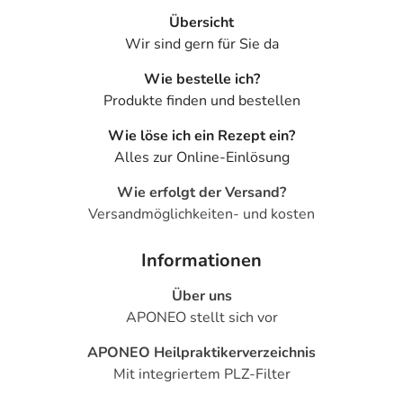
Zudem sind für die postoperative Versorgung
Übersicht
ausschließlich Medizinprodukte geeignet, die
Wir sind gern für Sie da
konservierungsmittelfrei sind, da anderenfalls eine gute
Wie bestelle ich?
Wundheilung verzögert wird.
Produkte finden und bestellen
Anwendung
Wie löse ich ein Rezept ein?
Schritt 1:
Alles zur Online-Einlösung
Vor dem Gebrauch Schutzkappe abnehmen.
Wie erfolgt der Versand?
Schritt 2:
Versandmöglichkeiten- und kosten
Flasche mit der Tropferspitze nach unten halten. Legen
Sie den Daumen auf die Flaschenschulter, die anderen
Informationen
Finger auf den Flaschenboden.
Über uns
Schritt 3:
APONEO stellt sich vor
Stützen Sie die Hand mit der Flasche mit der anderen
APONEO Heilpraktikerverzeichnis
Hand leicht ab.
Mit integriertem PLZ-Filter
Schritt 4: