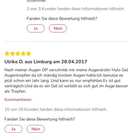
schlimmer.
Bei therapeutischer Notwendigkeit können die Kosten in
bestimmten Fällen von den gesetzlichen Krankenkassen
3 von 3 Kunden fanden diese Informationen hilfreich.
erstattet werden. Die befeuchtenden Augentropfen
Fanden Sie diese Bewertung hilfreich?
können von der Ärztin oder vom Arzt gemäß Anlage V
Ja
Nein
der Arzneimittelrichtlinie bei Fehlen oder Schädigung der
Tränendrüse, verschiedenen Autoimmunerkrankungen,
Lähmungen der Gesichtsnerven
(Fazialisparese)
und
unvollständigem Lidschluss
(Lagophthalmus)
verschrieben werden.
Ulrike D. aus Limburg am 28.04.2017
Häufige Fragen & Antworten
Nach meiner Augen OP verschrieb mir meine Augenärztin Hylo Gel
Augentropfen da ich ständig trocken Augen hatte.Ich benutze es
jetzt schon ein Jahr lang. Und kann es nur empfehlen.Es ist gut
Wie oft sollte ich HYLO GEL® Augentropfen täglich
verträglich.Und da es ein Gel ist verteilt es sich gut im Auge besser
anwenden?
als Tropfen.
HYLO GEL® Augentropfen bieten eine intensive und
Kommentieren
langanhaltende Befeuchtung bei schweren und
10 von 10 Kunden fanden diese Informationen hilfreich.
chronischen Formen des trockenen Auges. Dosieren Sie
die Augentropfen individuell nach Ihrer Befindlichkeit
Fanden Sie diese Bewertung hilfreich?
bzw. den Empfehlungen Ihres Augenarztes bzw. -ärztin.
Ja
Nein
Im Allgemeinen wird 3-mal täglich je 1 Tropfen HYLO