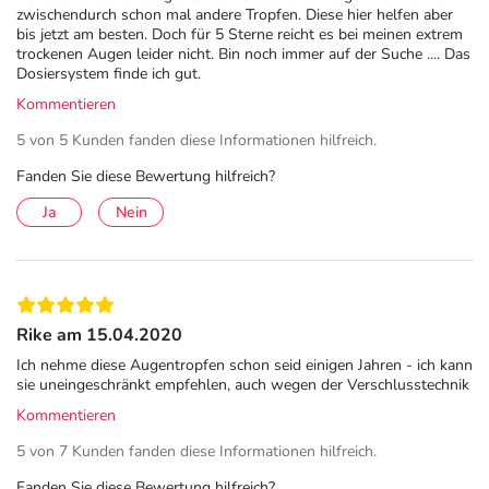
nicht beeinträchtigt. HYLO GEL® Augentropfen können
zwischendurch schon mal andere Tropfen. Diese hier helfen aber
bis jetzt am besten. Doch für 5 Sterne reicht es bei meinen extrem
auch mit harten und weichen Kontaktlinsen verwendet
trockenen Augen leider nicht. Bin noch immer auf der Suche .... Das
werden.
Dosiersystem finde ich gut.
Kommentieren
Trockene Augen
5 von 5 Kunden fanden diese Informationen hilfreich.
Trockene Augen, das sog. Sicca-Syndrom, zählen zu den
Fanden Sie diese Bewertung hilfreich?
häufigsten Augenerkrankungen. Nach Informationen des
Berufsverbands der Augenärzte ist in Deutschland jede 5.
Ja
Nein
erwachsene Person davon betroffen, Tendenz steigend.
Als eine der Hauptursachen gilt die zunehmende Nutzung
digitaler Medien an Smartphone und Tablet sowie die
intensive Bildschirmarbeit im Berufsleben. Zudem
Rike am 15.04.2020
können Umwelteinflüsse wie Zugluft, Klimaanlage und
Feinstaubbelastung sowie bestimmte Erkrankungen,
Ich nehme diese Augentropfen schon seid einigen Jahren - ich kann
sie uneingeschränkt empfehlen, auch wegen der Verschlusstechnik
hormonelle Veränderungen und altersbedingte Prozesse
Kommentieren
verschiedene Beschwerden trockener Augen hervorrufen.
5 von 7 Kunden fanden diese Informationen hilfreich.
Operative Eingriffe am Auge
Fanden Sie diese Bewertung hilfreich?