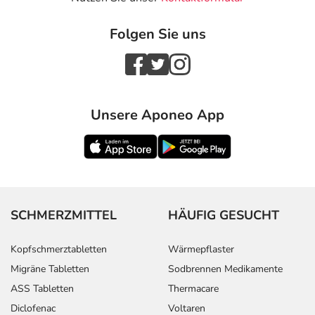
Industriestr. 35
66129 Saarbrücken
Folgen Sie uns
elektronische Adresse: info@ursapharm.de
Das
PDF des Beipackzettels
können Sie sich oben
herunterladen.
Unsere Aponeo App
SCHMERZMITTEL
HÄUFIG GESUCHT
Kopfschmerztabletten
Wärmepflaster
Migräne Tabletten
Sodbrennen Medikamente
ASS Tabletten
Thermacare
Diclofenac
Voltaren