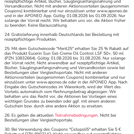
rezeptpflichtige Artikel, Bücher, Säuglingsanfangsnahrung und
Versandkosten. Nicht mit anderen Aktionsvorteilen (ausgenommen
Coupons) kombinierbar und nur einzulösen unter www.aponeo.de
und in der APONEO App. Gültig: 01.08.2026 bis 01.09.2026. Nur
solange der Vorrat reicht. Wir behalten uns vor, die Aktion früher
zu beenden. Keine Barauszahlung.
24: Gratislieferung innerhalb Deutschlands bei Bestellung mit
rezeptpflichtigen Produkten.
25: Mit dem Gutscheincode "Merit25" erhalten Sie 25 % Rabatt auf
das Produkt Eucerin Sun Gel-Creme Oil Control LSF 50+, 50 ml
(PZN 10832664). Gültig: 01.08.2026 bis 31.08.2026. Nur solange
der Vorrat reicht. Nicht anwendbar auf rezeptpflichtige Artikel,
Bücher, Säuglingsanfangsnahrung und Versandkosten sowie bei
Bestellungen über Vergleichsportale. Nicht mit anderen
Aktionsvorteilen (ausgenommen Coupons) kombinierbar und nur
einzulösen unter www.aponeo.de oder in der APONEO App. Nach
Eingabe des Gutscheincodes im Warenkorb, wird der Wert des
Vorteils automatisch vom Rechnungsbetrag abgezogen. Wir
behalten uns das Recht vor, die Aktionen bei Vorliegen eines
wichtigen Grundes zu beenden oder ggf. mit einem anderen
Gutschein bzw. durch eine andere Aktion zu ersetzen.
26: Es gelten die aktuellen
Teilnahmebedingungen
. Nicht bei
Bestellungen über Vergleichsportale.
30: Bei Verwendung des Coupons "Ciclopoli5" erhalten Sie 5 €