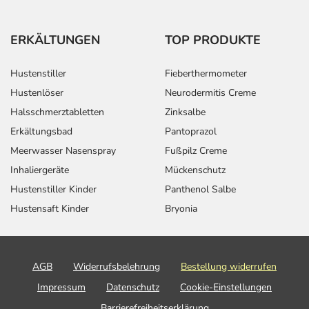
ERKÄLTUNGEN
TOP PRODUKTE
Hustenstiller
Fieberthermometer
Hustenlöser
Neurodermitis Creme
Halsschmerztabletten
Zinksalbe
Erkältungsbad
Pantoprazol
Meerwasser Nasenspray
Fußpilz Creme
Inhaliergeräte
Mückenschutz
Hustenstiller Kinder
Panthenol Salbe
Hustensaft Kinder
Bryonia
AGB
Widerrufsbelehrung
Bestellung widerrufen
Impressum
Datenschutz
Cookie-Einstellungen
Barrierefreiheitserklärung