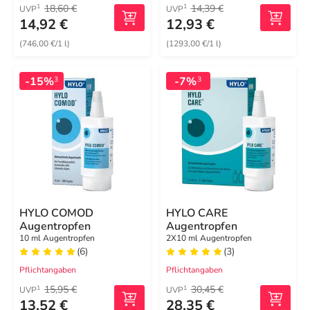
18,60 €
14,39 €
1
1
UVP
UVP
14,92 €
12,93 €
(746,00 €/1 l)
(1293,00 €/1 l)
-15%
-7%
3
3
HYLO COMOD
HYLO CARE
Augentropfen
Augentropfen
10 ml Augentropfen
2X10 ml Augentropfen
(6)
(3)
Pflichtangaben
Pflichtangaben
15,95 €
30,45 €
1
1
UVP
UVP
13,52 €
28,35 €