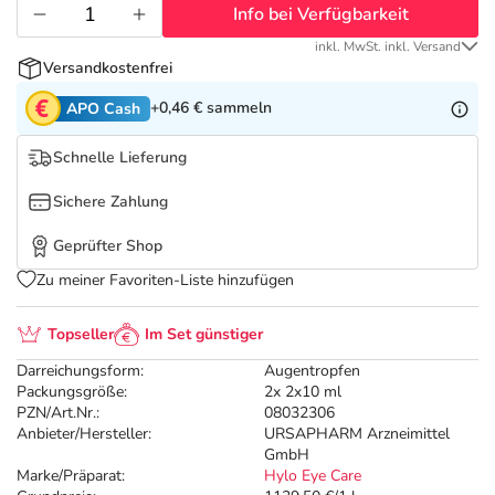
Refluthin, Lasea & Carmenthin Deals
Sport & Fitness
Täglich gut versorgt
Info bei Verfügbarkeit
inkl. MwSt. inkl. Versand
Salus Deals
Tierapotheke
Versandkostenfrei
+0,46 €
sammeln
APO Cash
Vitamine & Mineralstoffe
Schnelle Lieferung
Marken
Sichere Zahlung
Geprüfter Shop
Zu meiner Favoriten-Liste hinzufügen
Topseller
Im Set günstiger
Darreichungsform:
Augentropfen
Packungsgröße:
2x 2x10 ml
PZN/Art.Nr.:
08032306
Anbieter/Hersteller:
URSAPHARM Arzneimittel
GmbH
Marke/Präparat:
Hylo Eye Care