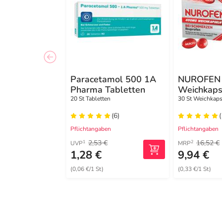
Paracetamol 500 1A
NUROFEN
Pharma Tabletten
Weichkaps
20 St Tabletten
30 St Weichkap
(6)
(
Pflichtangaben
Pflichtangaben
2,53 €
16,52 €
1
2
UVP
MRP
1,28 €
9,94 €
(0,06 €/1 St)
(0,33 €/1 St)