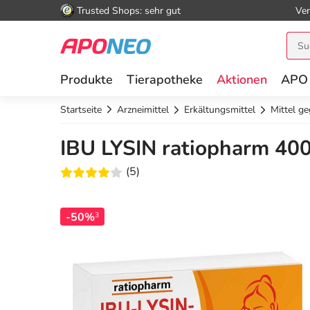
Trusted Shops: sehr gut
Ver
Produkte
Tierapotheke
Aktionen
APO
Startseite
Arzneimittel
Erkältungsmittel
Mittel ge
IBU LYSIN ratiopharm 400
(5)
-50%
3