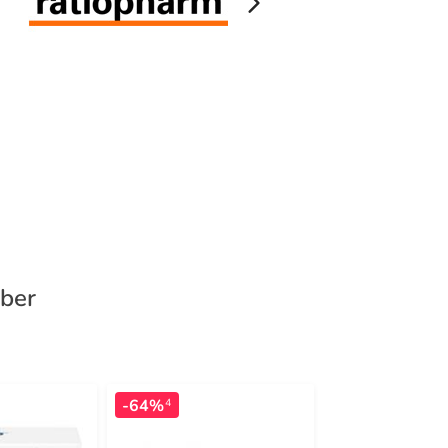
eber
-64%
-56%
4
3