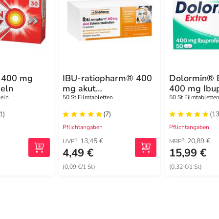
 400 mg
IBU-ratiopharm® 400
Dolormin® E
eln
mg akut
400 mg Ibup
Schmerztabletten
Schmerzen
seln
50 St Filmtabletten
50 St Filmtablette
1)
(7)
(13
Pflichtangaben
Pflichtangaben
13,45 €
20,89 €
1
2
UVP
MRP
4,49 €
15,99 €
(0,09 €/1 St)
(0,32 €/1 St)