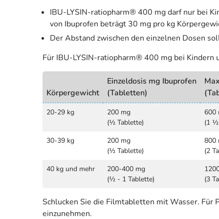
IBU-LYSIN-ratiopharm® 400 mg darf nur bei K
von Ibuprofen beträgt 30 mg pro kg Körpergewich
Der Abstand zwischen den einzelnen Dosen soll
Für IBU-LYSIN-ratiopharm® 400 mg bei Kindern un
Einzeldosis mg Ibuprofen
Max
Körpergewicht
(Tabletten)
(Tab
20-29 kg
200 mg
600
(½ Tablette)
(1 ½
30-39 kg
200 mg
800
(½ Tablette)
(2 Ta
40 kg und mehr
200-400 mg
120
(½ - 1 Tablette)
(3 Ta
Schlucken Sie die Filmtabletten mit Wasser. Für
einzunehmen.