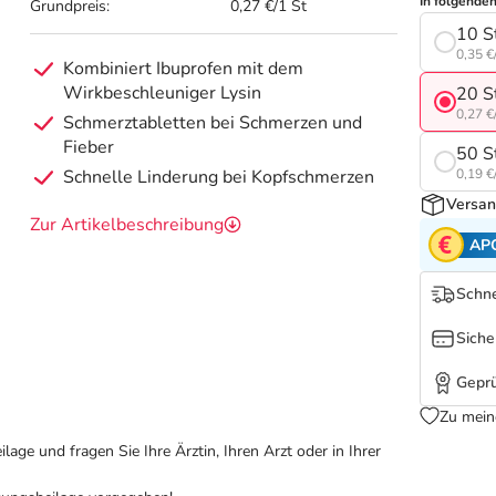
In folgende
Grundpreis:
0,27 €/1 St
10 S
0,35 €
Kombiniert Ibuprofen mit dem
Wirkbeschleuniger Lysin
20 S
0,27 €
Schmerztabletten bei Schmerzen und
Fieber
50 S
Schnelle Linderung bei Kopfschmerzen
0,19 €
Versan
Zur Artikelbeschreibung
AP
Schne
Siche
Geprü
Zu mein
ge und fragen Sie Ihre Ärztin, Ihren Arzt oder in Ihrer