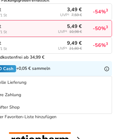
n Packungsgrößen erhältlich:
3,49 €
t
3
-54%
UVP¹
7,59 €
/1 St
5,49 €
t
3
-50%
UVP¹
10,98 €
/1 St
9,49 €
t
3
-56%
UVP¹
21,80 €
/1 St
dkostenfrei ab 34,99 €
+0,05 €
sammeln
O Cash
lle Lieferung
re Zahlung
fter Shop
er Favoriten-Liste hinzufügen