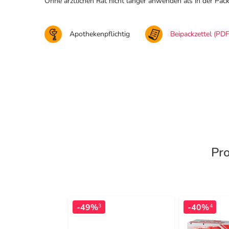
Ohne ärztlichen Rat nicht länger anwenden als in der Pa
Apothekenpflichtig
Beipackzettel (PDF
Pro
-49%
-40%
3
4