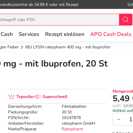
sandkostenfrei ab 34.99 € oder mit Rezept
Sc
 Cash
Services
Rezept einlösen
APO Cash Deals
gen Fieber
IBU LYSIN ratiopharm 400 mg - mit Ibuprofen
 mg - mit Ibuprofen, 20 St
Mengenrab
5,49
Topseller
Superschnell
10,9
Darreichungsform:
Filmtabletten
UVP¹
Artikel au
Packungsgröße:
20 St
PZN/Art.Nr.:
16197878
Anbieter/Hersteller:
ratiopharm GmbH
Marke/Präparat:
Ratiopharm