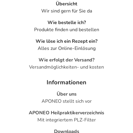
im letzten Drittel der Schwangerschaft
Übersicht
bei Kindern unter 12 Jahren, da diese Dosisstärke
Wir sind gern für Sie da
aufgrund des höheren Wirkstoffgehaltes nicht geeignet
Wie bestelle ich?
ist
Produkte finden und bestellen
Allergiehinweise
Wie löse ich ein Rezept ein?
IBU-ratiopharm® 400 mg darf nicht eingenommen
Alles zur Online-Einlösung
werden, wenn Sie allergisch gegen Ibuprofen oder einen
Wie erfolgt der Versand?
der sonstigen Bestandteile sind.
Versandmöglichkeiten- und kosten
Bitte verwenden Sie dieses Arzneimittel nicht mehr nach
dem auf der Packung oder der Umverpackung
Informationen
angegebenen Verfallsdatum. Das Verfallsdatum bezieht
sich auf den letzten Tag des angegebenen Monats.
Über uns
APONEO stellt sich vor
Inhaltsstoffe
APONEO Heilpraktikerverzeichnis
Wirkstoff
Mit integriertem PLZ-Filter
1 Filmtablette enthält: 400 mg Ibuprofen.
Downloads