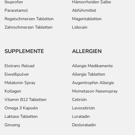
Ibuprofen
Hämorrhoiden Salbe
Paracetamol
Abführmittel
Regelschmerzen Tabletten
Magentabletten
Zahnschmerzen Tabletten
Lidocain
SUPPLEMENTE
ALLERGIEN
Elotrans Reload
Allergie Medikamente
Eiweißpulver
Allergie Tabletten
Melatonin Spray
Augentropfen Allergie
Kollagen
Mometason Nasenspray
Vitamin B12 Tabletten
Cetirizin
Omega 3 Kapseln
Levocetirizin
Laktase Tabletten
Loratadin
Ginseng
Desloratadin