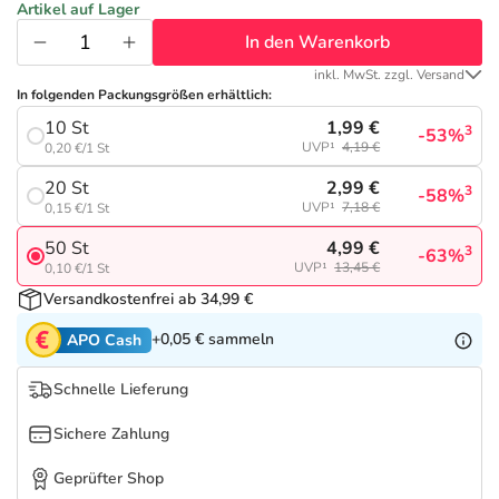
Refluthin, Lasea & Carmenthin Deals
Sport & Fitness
Täglich gut versorgt
Artikel auf Lager
In den Warenkorb
Salus Deals
Tierapotheke
inkl. MwSt. zzgl. Versand
In folgenden Packungsgrößen erhältlich:
1,99 €
10 St
Vitamine & Mineralstoffe
3
-53%
UVP¹
4,19 €
0,20 €/1 St
2,99 €
20 St
3
-58%
Marken
UVP¹
7,18 €
0,15 €/1 St
4,99 €
50 St
3
-63%
UVP¹
13,45 €
0,10 €/1 St
Versandkostenfrei ab 34,99 €
+0,05 €
sammeln
APO Cash
Schnelle Lieferung
Sichere Zahlung
Geprüfter Shop