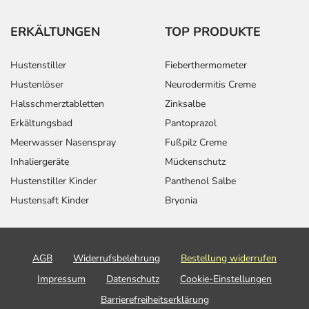
ERKÄLTUNGEN
TOP PRODUKTE
Hustenstiller
Fieberthermometer
Hustenlöser
Neurodermitis Creme
Halsschmerztabletten
Zinksalbe
Erkältungsbad
Pantoprazol
Meerwasser Nasenspray
Fußpilz Creme
Inhaliergeräte
Mückenschutz
Hustenstiller Kinder
Panthenol Salbe
Hustensaft Kinder
Bryonia
AGB
Widerrufsbelehrung
Bestellung widerrufen
Impressum
Datenschutz
Cookie-Einstellungen
Barrierefreiheitserklärung