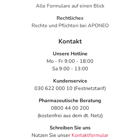
Sonstige Bestandteile: Vorverkleisterte Maisstärke,
Alle Formulare auf einen Blick
Hypromellose, Croscarmellose-Natrium, Stearinsäure,
Rechtliches
Hochdisperses Siliciumdioxid, Macrogol 8000, Titandioxid
Rechte und Pflichten bei APONEO
Adresse des Anbieters/Herstellers
Kontakt
ratiopharm GmbH
Graf-Arco-Str. 3
Unsere Hotline
89079 Ulm
Mo - Fr 9:00 - 18:00
Sa 9:00 - 13:00
Das
PDF des Beipackzettels
können Sie sich oben
herunterladen.
Kundenservice
030 622 000 10 (Festnetztarif)
Pharmazeutische Beratung
0800 44 00 200
(kostenfrei aus dem dt. Netz)
Schreiben Sie uns
Nutzen Sie unser
Kontaktformular