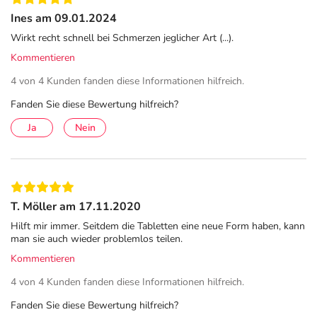
Schmerzen auch in Muskeln und Gelenken. Ibu-
Ines am 09.01.2024
ratiopharm® 400 mg akut Schmerztabletten sind gut
Wirkt recht schnell bei Schmerzen jeglicher Art (...).
verträglich und laktose- sowie glutenfrei. Außerdem
Kommentieren
enthalten sie keine Inhaltsstoffe tierischen Ursprungs.
4 von 4 Kunden fanden diese Informationen hilfreich.
Lindern z. B. Kopf-, Zahn-, Gelenk- und
Fanden Sie diese Bewertung hilfreich?
Regelschmerzen sowie Fieber und Entzündungen
Ja
Nein
Teilbare Tabletten zur einfacheren Einnahme und
individuellen Dosierung
Geeignet für Erwachsene, Jugendliche und Kinder ab 6
Jahren
Frei von Gluten und Laktose sowie anderen
T. Möller am 17.11.2020
Inhaltsstoffen tierischen Ursprungs
Hilft mir immer. Seitdem die Tabletten eine neue Form haben, kann
man sie auch wieder problemlos teilen.
Kommentieren
Pflichtangaben:
IBU-ratiopharm® 400 mg akut Schmerztabletten.
Wirkstoff:
4 von 4 Kunden fanden diese Informationen hilfreich.
Ibuprofen. Anwendungsgebiete: Leichte bis mäßig starke
Fanden Sie diese Bewertung hilfreich?
Schmerzen wie Kopfschmerzen, Zahnschmerzen, Regelschmerzen,