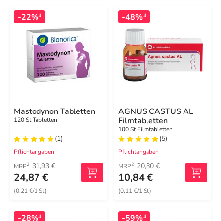
-22%
-48%
4
4
Mastodynon Tabletten
AGNUS CASTUS AL
Filmtabletten
120 St Tabletten
100 St Filmtabletten
(1)
(5)
Pflichtangaben
Pflichtangaben
31,93 €
20,80 €
2
2
MRP
MRP
24,87 €
10,84 €
(0,21 €/1 St)
(0,11 €/1 St)
-28%
-59%
4
4