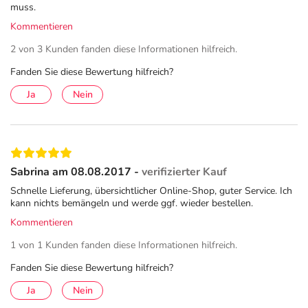
muss.
Für Erwachsene:
Wenn bei Erwachsenen die Einnahme dieses
Kommentieren
Arzneimittels für mehr als 3 Tage bei Fieber bzw. für
2 von 3 Kunden fanden diese Informationen hilfreich.
mehr als 4 Tage bei Schmerzen erforderlich ist oder wenn
Fanden Sie diese Bewertung hilfreich?
sich die Symptome verschlimmern, sollte ärztlicher Rat
eingeholt werden.
Ja
Nein
Für Kinder und Jugendliche:
Wenn bei Kindern und Jugendlichen die Einnahme dieses
Arzneimittels für mehr als 3 Tage erforderlich ist oder
wenn sich die Symptome verschlimmern, sollte ärztlicher
Sabrina am 08.08.2017 -
verifizierter Kauf
Rat eingeholt werden.
Schnelle Lieferung, übersichtlicher Online-Shop, guter Service. Ich
kann nichts bemängeln und werde ggf. wieder bestellen.
Die empfohlene Dosis beträgt:
Kommentieren
Körpergewicht (Alter)
Einzeldosis
max. Tagesdosis
1 von 1 Kunden fanden diese Informationen hilfreich.
Fanden Sie diese Bewertung hilfreich?
20-29 kg
½
1 ½ Filmtabletten
(Kinder: 6-9 Jahre)
Filmtablette
(entsprechend
Ja
Nein
(entsprechend
bis 600 mg