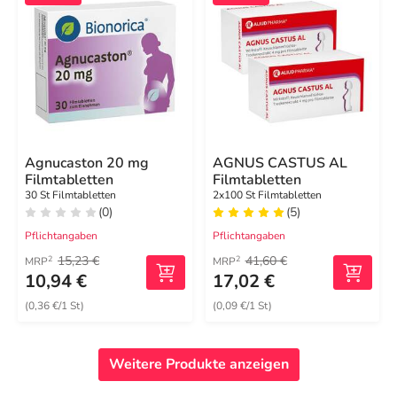
Agnucaston 20 mg
AGNUS CASTUS AL
Filmtabletten
Filmtabletten
30 St Filmtabletten
2x100 St Filmtabletten
(0)
(5)
Pflichtangaben
Pflichtangaben
15,23 €
41,60 €
2
2
MRP
MRP
10,94 €
17,02 €
(0,36 €/1 St)
(0,09 €/1 St)
Weitere Produkte anzeigen