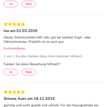
Fieber.
Warnhinw.:
Bei Schmerzen oder Fieber ohne ärztlichen Rat
Ja
Nein
nicht länger anwenden als in der Packungsbeilage vorgegeben! AM
enth. weniger als 1 mmol (23 mg) Natrium pro Filmtbl., d. h., es ist
nahezu „natriumfrei“.
Apothekenpflichtig.
Zu Risiken und
Nebenwirkungen lesen Sie die Packungsbeilage und fragen Sie
Ina am 01.03.2020
Ihre Ärztin, Ihren Arzt oder in Ihrer Apotheke. 11/24
Dieses Schmerzmittel hilft sehr gut bei leichten Kopf- oder
Zahnschmerzen. Preislich ist es auch gut.
Stand: Apr 2025
Kommentieren
Freigabenummer: MULTI-DE-06650
1 von 1 Kunden fanden diese Informationen hilfreich.
Anwendungshinweise
Fanden Sie diese Bewertung hilfreich?
IBU-ratiopharm® 400 mg wird angewendet bei
Ja
Nein
leichten bis mäßig starken Schmerzen wie
Kopfschmerzen, Zahnschmerzen, Regelschmerzen
Fieber
Simone Auer am 18.12.2019
Anwendung
günstig und wirkt gezielt und schnell. Für die Hausapotheke ein