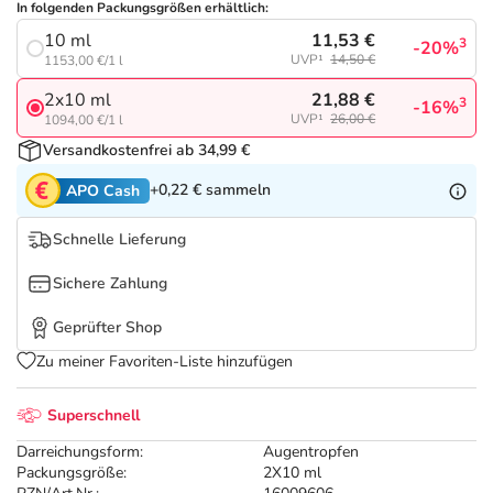
Refluthin, Lasea & Carmenthin Deals
Sport & Fitness
Täglich gut versorgt
In folgenden Packungsgrößen erhältlich:
11,53 €
10 ml
3
-20%
UVP¹
14,50 €
1153,00 €/1 l
Salus Deals
Tierapotheke
21,88 €
2x10 ml
3
-16%
UVP¹
26,00 €
1094,00 €/1 l
Vitamine & Mineralstoffe
Versandkostenfrei ab 34,99 €
+0,22 €
sammeln
APO Cash
Marken
Schnelle Lieferung
Sichere Zahlung
Geprüfter Shop
Zu meiner Favoriten-Liste hinzufügen
Superschnell
Darreichungsform:
Augentropfen
Packungsgröße:
2X10 ml