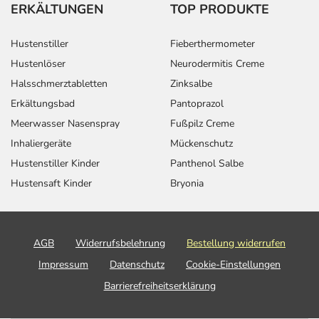
herunterladen.
ERKÄLTUNGEN
TOP PRODUKTE
Hustenstiller
Fieberthermometer
Hustenlöser
Neurodermitis Creme
Halsschmerztabletten
Zinksalbe
Erkältungsbad
Pantoprazol
Meerwasser Nasenspray
Fußpilz Creme
Inhaliergeräte
Mückenschutz
Hustenstiller Kinder
Panthenol Salbe
Hustensaft Kinder
Bryonia
AGB
Widerrufsbelehrung
Bestellung widerrufen
Impressum
Datenschutz
Cookie-Einstellungen
Barrierefreiheitserklärung