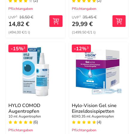
(2)
(2)
Pflichtangaben
Pflichtangaben
16,50 €
35,45 €
1
1
UVP
UVP
14,82 €
29,99 €
(494,00 €/1 l)
(1499,50 €/1 l)
-15%
-12%
3
3
HYLO COMOD
Hylo-Vision Gel sine
Augentropfen
Einzeldosispipetten
10 ml Augentropfen
60X0.35 ml Augentropfen
(6)
(4)
Pflichtangaben
Pflichtangaben