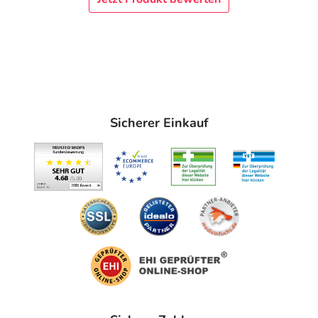
Fremdkörper aus dem Auge spült. Häufige Ursachen sind
langes Arbeiten am Computerbildschirm, das Tragen von
Kontaktlinsen oder bestimmte Erkrankungen und
Medikamente. Äußere Einflüsse wie trockene Raumluft
und Schadstoffe in der Luft können die Bildung des
schützenden Tränenfilms ebenfalls beeinträchtigen. Als
Tränenersatzmittel haben sich Augentropfen mit
Sicherer Einkauf
Hyaluronsäure bewährt. HYLO-VISION® SafeDrop® Plus
enthält zusätzlich Allantoin und eignet sich sehr gut zur
langanhaltenden Linderung bei Trockenheitsgefühl,
Reizungen und leichten Irritationen. Die mittelviskose
Lösung ist gut verträglich und lässt sich dank des
innovativen SafeDrop® Systems einfach anwenden.
Unterstützt die Zellregeneration mit Hyaluronsäure &
Allantoin
HYLO-VISION® SafeDrop® Plus dient der verbesserten
und langanhaltenden Befeuchtung und dem Schutz der