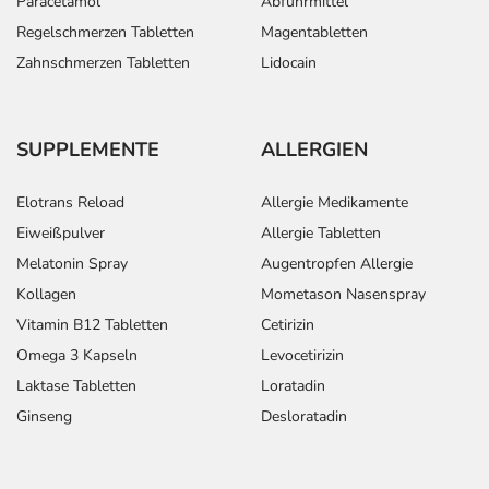
Paracetamol
Abführmittel
Regelschmerzen Tabletten
Magentabletten
Inhaltsstoffe
je 1 ml Tropfen:
Zahnschmerzen Tabletten
Lidocain
2 mg Hyaluronsäure, Natriumsalz
Allantoin
SUPPLEMENTE
ALLERGIEN
Sonstige Bestandteile: Natriumchlorid, Citratpuffer,
gereinigtes Wasser
Elotrans Reload
Allergie Medikamente
Adresse des Anbieters/Herstellers
Eiweißpulver
Allergie Tabletten
Melatonin Spray
Augentropfen Allergie
OmniVision GmbH
Kollagen
Mometason Nasenspray
Lindberghstr. 9
82178 Puchheim
Vitamin B12 Tabletten
Cetirizin
Omega 3 Kapseln
Levocetirizin
elektronische Adresse: https://www.omnivision.de/
Laktase Tabletten
Loratadin
Angaben gem. EU-Produktsicherheitsverordnung (GPSR)
Ginseng
Desloratadin
anzeigen
Das
PDF des Beipackzettels
können Sie sich oben