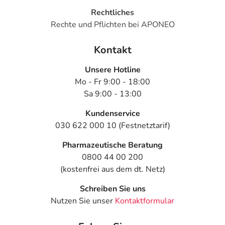
HYLO-VISION® SafeDrop® Plus kann auch während des
Rechtliches
Tragens von Kontaktlinsen getropft werden.
Rechte und Pflichten bei APONEO
HINWEIS:
Um die Übertragung von Infektionen zu
Kontakt
vermeiden, sollte dieselbe Flasche HYLO-VISION®
SafeDrop® Plus nicht von mehreren Personen verwendet
Unsere Hotline
werden.
Mo - Fr 9:00 - 18:00
Hinweise
Sa 9:00 - 13:00
Wenn Sie nach ärztlicher Anweisung Arzneimittel am
Kundenservice
Auge anwenden, sollte zwischen der Anwendung des
030 622 000 10 (Festnetztarif)
Arzneimittels und HYLO-VISION® SafeDrop® Plus ein
zeitlicher Abstand von ca. 30 Minuten bestehen. HYLO-
Pharmazeutische Beratung
VISION® SafeDrop® Plus sollte nach den anderen
0800 44 00 200
Produkten appliziert werden.
(kostenfrei aus dem dt. Netz)
HYLO-VISION® SafeDrop® Plus Augentropfen sind zur
Schreiben Sie uns
Anwendung bei Erwachsenen und Jugendlichen
Nutzen Sie unser
Kontaktformular
geeignet.
Kleinkinder sowie schwangere und stillende Frauen