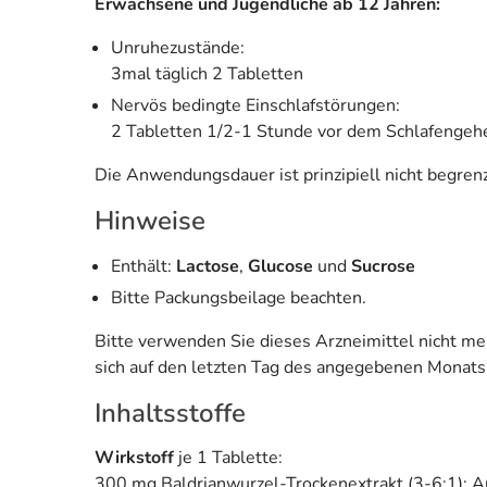
Erwachsene und Jugendliche ab 12 Jahren:
Unruhezustände:
3mal täglich 2 Tabletten
Nervös bedingte Einschlafstörungen:
2 Tabletten 1/2-1 Stunde vor dem Schlafengehe
Die Anwendungsdauer ist prinzipiell nicht begren
Hinweise
Enthält:
Lactose
,
Glucose
und
Sucrose
Bitte Packungsbeilage beachten.
Bitte verwenden Sie dieses Arzneimittel nicht m
sich auf den letzten Tag des angegebenen Monats
Inhaltsstoffe
Wirkstoff
je 1 Tablette:
300 mg Baldrianwurzel-Trockenextrakt (3-6:1); 