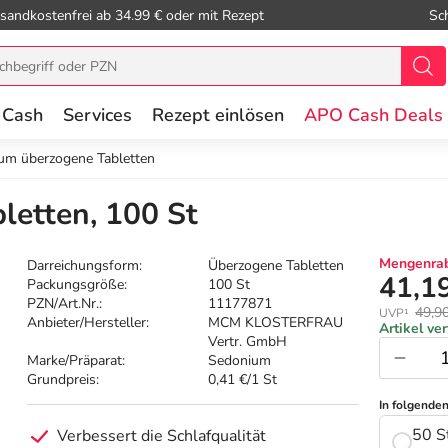
sandkostenfrei ab 34.99 € oder mit Rezept
Sc
 Cash
Services
Rezept einlösen
APO Cash Deals
um überzogene Tabletten
letten, 100 St
Mengenrab
Darreichungsform:
Überzogene Tabletten
41,1
Packungsgröße:
100 St
PZN/Art.Nr.:
11177871
49,9
UVP¹
Anbieter/Hersteller:
MCM KLOSTERFRAU
Artikel ve
Vertr. GmbH
Marke/Präparat:
Sedonium
Grundpreis:
0,41 €/1 St
In folgende
50 S
Verbessert die Schlafqualität