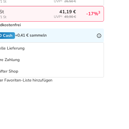
UVP¹
26,50 €
/1 St
41,19 €
St
3
-17%
UVP¹
49,90 €
/1 St
dkostenfrei
+0,41 €
sammeln
O Cash
lle Lieferung
re Zahlung
fter Shop
er Favoriten-Liste hinzufügen