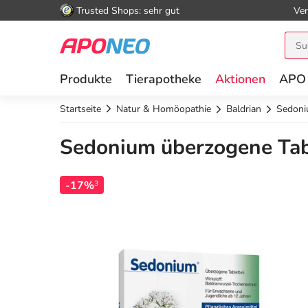
Trusted Shops: sehr gut
Ver
Produkte
Tierapotheke
Aktionen
APO
Startseite
Natur & Homöopathie
Baldrian
Sedoni
Sedonium überzogene Tab
-17%
3