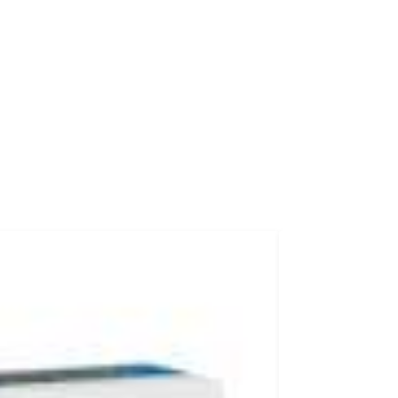
-5%
4