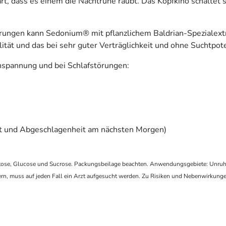
rt, dass es einem die Nachtruhe raubt. Das Kopfkino schaltet 
rungen kann Sedonium® mit pflanzlichem Baldrian-Spezialextr
ität und das bei sehr guter Verträglichkeit und ohne Suchtpote
Anspannung und bei Schlafstörungen:
it und Abgeschlagenheit am nächsten Morgen)
actose, Glucose und Sucrose. Packungsbeilage beachten. Anwendungsgebiete: Unruh
, muss auf jeden Fall ein Arzt aufgesucht werden. Zu Risiken und Nebenwirkungen l