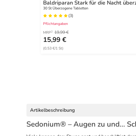
Baldriparan Stark für die Nacht übe
30 St Überzogene Tabletten
(3)
Pflichtangaben
19,99 €
2
MRP
15,99 €
(0,53 €/1 St)
Artikelbeschreibung
Sedonium® – Augen zu und... Schl