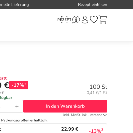
hnelle Lieferung
Rezept einlösen
att
9 €
-17%
3
100 St
Grundpreis:
0 €
0,41 €/1 St
rfügbar
In den Warenkorb
inkl. MwSt. inkl. Versand
n Packungsgrößen erhältlich:
22,99 €
t
3
-13%