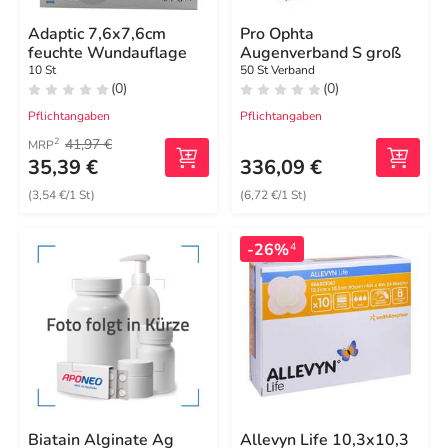
Adaptic 7,6x7,6cm
Pro Ophta
feuchte Wundauflage
Augenverband S groß
10 St
50 St Verband
(0)
(0)
Pflichtangaben
Pflichtangaben
41,97 €
2
MRP
35,39 €
336,09 €
(3,54 €/1 St)
(6,72 €/1 St)
-26%
4
Biatain Alginate Ag
Allevyn Life 10,3x10,3