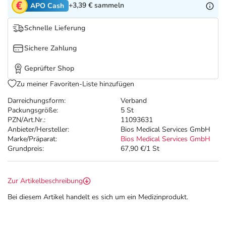
Refluthin, Lasea & Carmenthin Deals
Sport & Fitness
Täglich gut versorgt
+3,39 €
sammeln
APO Cash
Schnelle Lieferung
Salus Deals
Tierapotheke
Sichere Zahlung
Vitamine & Mineralstoffe
Geprüfter Shop
Zu meiner Favoriten-Liste hinzufügen
Marken
Darreichungsform:
Verband
Packungsgröße:
5 St
PZN/Art.Nr.:
11093631
Anbieter/Hersteller:
Bios Medical Services GmbH
Marke/Präparat:
Bios Medical Services GmbH
Grundpreis:
67,90 €/1 St
Zur Artikelbeschreibung
Bei diesem Artikel handelt es sich um ein Medizinprodukt.