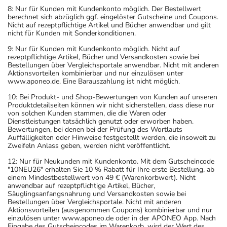
8: Nur für Kunden mit Kundenkonto möglich. Der Bestellwert
berechnet sich abzüglich ggf. eingelöster Gutscheine und Coupons.
Nicht auf rezeptpflichtige Artikel und Bücher anwendbar und gilt
nicht für Kunden mit Sonderkonditionen.
9: Nur für Kunden mit Kundenkonto möglich. Nicht auf
rezeptpflichtige Artikel, Bücher und Versandkosten sowie bei
Bestellungen über Vergleichsportale anwendbar. Nicht mit anderen
Aktionsvorteilen kombinierbar und nur einzulösen unter
www.aponeo.de. Eine Barauszahlung ist nicht möglich.
10: Bei Produkt- und Shop-Bewertungen von Kunden auf unseren
Produktdetailseiten können wir nicht sicherstellen, dass diese nur
von solchen Kunden stammen, die die Waren oder
Dienstleistungen tatsächlich genutzt oder erworben haben.
Bewertungen, bei denen bei der Prüfung des Wortlauts
Auffälligkeiten oder Hinweise festgestellt werden, die insoweit zu
Zweifeln Anlass geben, werden nicht veröffentlicht.
12: Nur für Neukunden mit Kundenkonto. Mit dem Gutscheincode
"10NEU26" erhalten Sie 10 % Rabatt für Ihre erste Bestellung, ab
einem Mindestbestellwert von 49 € (Warenkorbwert). Nicht
anwendbar auf rezeptpflichtige Artikel, Bücher,
Säuglingsanfangsnahrung und Versandkosten sowie bei
Bestellungen über Vergleichsportale. Nicht mit anderen
Aktionsvorteilen (ausgenommen Coupons) kombinierbar und nur
einzulösen unter www.aponeo.de oder in der APONEO App. Nach
Eingabe des Gutscheincodes im Warenkorb, wird der Wert des