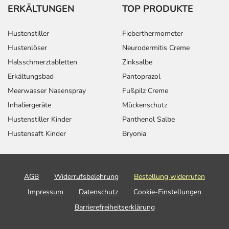
ERKÄLTUNGEN
TOP PRODUKTE
Hustenstiller
Fieberthermometer
Hustenlöser
Neurodermitis Creme
Halsschmerztabletten
Zinksalbe
Erkältungsbad
Pantoprazol
Meerwasser Nasenspray
Fußpilz Creme
Inhaliergeräte
Mückenschutz
Hustenstiller Kinder
Panthenol Salbe
Hustensaft Kinder
Bryonia
AGB
Widerrufsbelehrung
Bestellung widerrufen
Impressum
Datenschutz
Cookie-Einstellungen
Barrierefreiheitserklärung