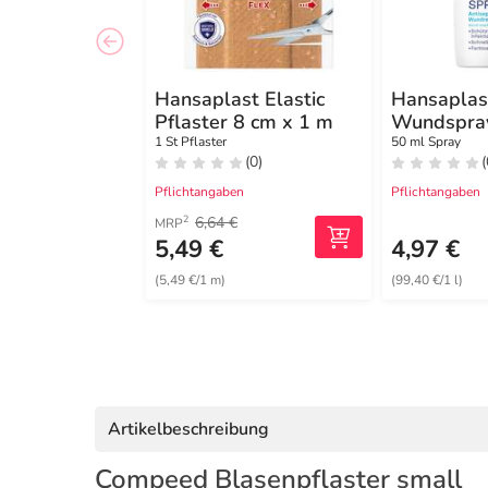
Hansaplast Elastic
Hansaplas
Pflaster 8 cm x 1 m
Wundspray
Wundreini
1 St Pflaster
50 ml Spray
(0)
(
Pflichtangaben
Pflichtangaben
6,64 €
2
MRP
5,49 €
4,97 €
(5,49 €/1 m)
(99,40 €/1 l)
Artikelbeschreibung
Compeed Blasenpflaster small