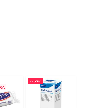
-25%
-29%
4
4
RA
-20 %
EXTR
32