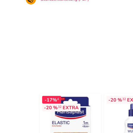
-17%
-20 %
EX
4
32
-20 %
EXTRA
32