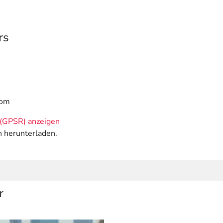
rs
com
(GPSR) anzeigen
n herunterladen.
r