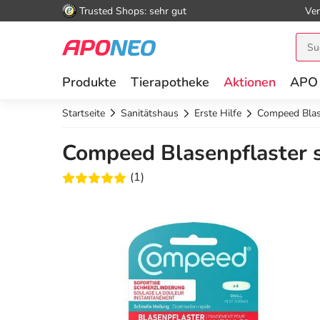
Trusted Shops: sehr gut
Ver
Produkte
Tierapotheke
Aktionen
APO
Startseite
Sanitätshaus
Erste Hilfe
Compeed Blas
Compeed Blasenpflaster s
(1)