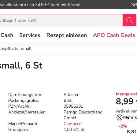
sandkostenfrei ab 34.99 € oder mit Rezept
Sc
 Cash
Services
Rezept einlösen
APO Cash Deals
enpflaster small
mall, 6 St
Mengenrab
Darreichungsform:
Pflaster
8,99
Packungsgröße:
6 St
PZN/Art.Nr.:
05995281
Artikel ve
Anbieter/Hersteller:
Perrigo Deutschland
Mehr k
GmbH
Marke/Präparat:
Compeed
-2%
Grundpreis:
1,50 €/1 St
8,81