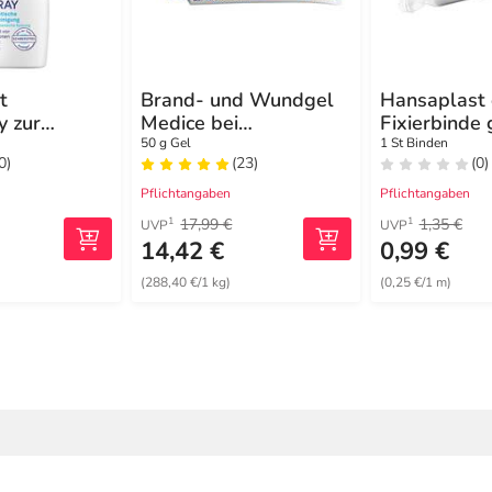
t
Brand- und Wundgel
Hansaplast 
 zur
Medice bei
Fixierbinde
gung
Verbrennungen
cmx4 m
50 g Gel
1 St Binden
0)
(23)
(0)
Pflichtangaben
Pflichtangaben
17,99 €
1,35 €
1
1
UVP
UVP
14,42 €
0,99 €
(288,40 €/1 kg)
(0,25 €/1 m)