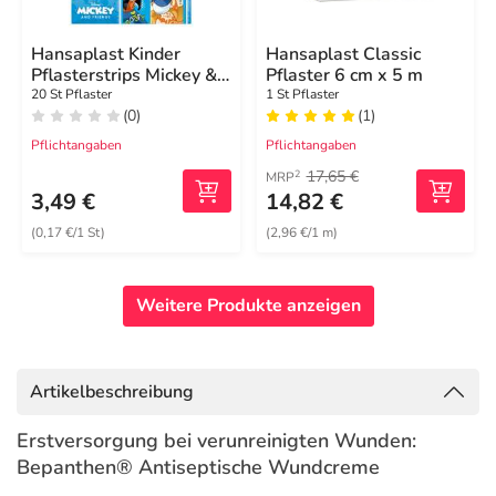
Hansaplast Kinder
Hansaplast Classic
Pflasterstrips Mickey &
Pflaster 6 cm x 5 m
Friends
20 St Pflaster
1 St Pflaster
(0)
(1)
Pflichtangaben
Pflichtangaben
17,65 €
2
MRP
3,49 €
14,82 €
(0,17 €/1 St)
(2,96 €/1 m)
Weitere Produkte anzeigen
Artikelbeschreibung
Erstversorgung bei verunreinigten Wunden:
Bepanthen® Antiseptische Wundcreme