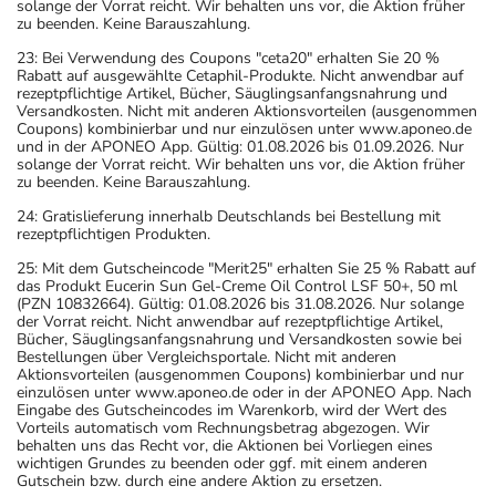
solange der Vorrat reicht. Wir behalten uns vor, die Aktion früher
zu beenden. Keine Barauszahlung.
23: Bei Verwendung des Coupons "ceta20" erhalten Sie 20 %
Rabatt auf ausgewählte Cetaphil-Produkte. Nicht anwendbar auf
rezeptpflichtige Artikel, Bücher, Säuglingsanfangsnahrung und
Versandkosten. Nicht mit anderen Aktionsvorteilen (ausgenommen
Coupons) kombinierbar und nur einzulösen unter www.aponeo.de
und in der APONEO App. Gültig: 01.08.2026 bis 01.09.2026. Nur
solange der Vorrat reicht. Wir behalten uns vor, die Aktion früher
zu beenden. Keine Barauszahlung.
24: Gratislieferung innerhalb Deutschlands bei Bestellung mit
rezeptpflichtigen Produkten.
25: Mit dem Gutscheincode "Merit25" erhalten Sie 25 % Rabatt auf
das Produkt Eucerin Sun Gel-Creme Oil Control LSF 50+, 50 ml
(PZN 10832664). Gültig: 01.08.2026 bis 31.08.2026. Nur solange
der Vorrat reicht. Nicht anwendbar auf rezeptpflichtige Artikel,
Bücher, Säuglingsanfangsnahrung und Versandkosten sowie bei
Bestellungen über Vergleichsportale. Nicht mit anderen
Aktionsvorteilen (ausgenommen Coupons) kombinierbar und nur
einzulösen unter www.aponeo.de oder in der APONEO App. Nach
Eingabe des Gutscheincodes im Warenkorb, wird der Wert des
Vorteils automatisch vom Rechnungsbetrag abgezogen. Wir
behalten uns das Recht vor, die Aktionen bei Vorliegen eines
wichtigen Grundes zu beenden oder ggf. mit einem anderen
Gutschein bzw. durch eine andere Aktion zu ersetzen.