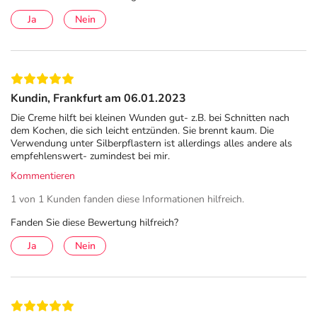
und weitere Hinweise entnehmen Sie bitte dem
Ja
Nein
Beipackzettel.
Da kleinere Verletzungen im Alltag schnell passiert sind,
bietet es sich an, eine desinfizierende Wundcreme in der
Hausapotheke zu haben.
Kundin, Frankfurt am 06.01.2023
Die Creme hilft bei kleinen Wunden gut- z.B. bei Schnitten nach
Pflichtangaben:
dem Kochen, die sich leicht entzünden. Sie brennt kaum. Die
Verwendung unter Silberpflastern ist allerdings alles andere als
Bepanthen® ANTISEPTISCHE WUNDCREME Wirkstoff: Dexpanthenol,
empfehlenswert- zumindest bei mir.
Chlorhexidinbis (D-gluconat) Anwendungsgebiete: Zur antiseptischen
Kommentieren
Behandlung von oberflächlichen Wunden; Schürf-, Riss-, Platz- und
Kratzwunden. Hinweise: Enthält Cetylstearylalkohol. Packungsbeilage
1 von 1 Kunden fanden diese Informationen hilfreich.
beachten! Zu Risiken und Nebenwirkungen lesen Sie die Packungsbeilage
Fanden Sie diese Bewertung hilfreich?
und fragen Sie Ihre Ärztin, Ihren Arzt oder in Ihrer Apotheke. Bayer Vital
GmbH, 51368 Leverkusen, Deutschland. Stand: 09/2020
Ja
Nein
Anwendung
Wenden Sie die Bepanthen® Antiseptische Wundcreme
erst an, wenn die Wunde nicht mehr nässt.