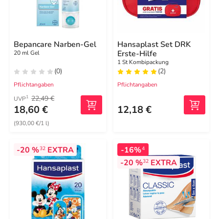
Bepancare Narben-Gel
Hansaplast Set DRK
Erste-Hilfe
20 ml Gel
1 St Kombipackung
(0)
(2)
Pflichtangaben
Pflichtangaben
22,49 €
1
UVP
18,60 €
12,18 €
(930,00 €/1 l)
-20 %
EXTRA
-16%
32
4
-20 %
EXTRA
32