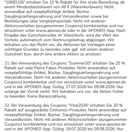
"10NEU26" erhalten Sie 10 % Rabatt für Ihre erste Bestellung, ab
einem Mindestbestellwert von 49 € (Warenkorbwert). Nicht
anwendbar auf rezeptpflichtige Artikel, Bücher,
Säuglingsanfangsnahrung und Versandkosten sowie bei
Bestellungen über Vergleichsportale. Nicht mit anderen
Aktionsvorteilen (ausgenommen Coupons) kombinierbar und nur
einzulösen unter www.aponeo.de oder in der APONEO App. Nach
Eingabe des Gutscheincodes im Warenkorb, wird der Wert des
Vorteils automatisch vom Rechnungsbetrag abgezogen. Wir
behalten uns das Recht vor, die Aktionen bei Vorliegen eines
wichtigen Grundes zu beenden oder ggf. mit einem anderen
Gutschein bzw. durch eine andere Aktion zu ersetzen.
21: Bei Verwendung des Coupons "Summer20" erhalten Sie 20 %
Rabatt auf viele Pierre Fabre-Produkte. Nicht anwendbar auf
rezeptpflichtige Artikel, Bücher, Säuglingsanfangsnahrung und
Versandkosten. Nicht mit anderen Aktionsvorteilen (ausgenommen
Coupons) kombinierbar und nur einzulösen unter www.aponeo.de
und in der APONEO App. Gültig: 27.07.2026 bis 09.08.2026. Nur
solange der Vorrat reicht. Wir behalten uns vor, die Aktion früher
zu beenden. Keine Barauszahlung.
22: Bei Verwendung des Coupons "Vital2026" erhalten Sie 20 %
Rabatt auf ausgewählte Orthomol-Produkte. Nicht anwendbar auf
rezeptpflichtige Artikel, Bücher, Säuglingsanfangsnahrung und
Versandkosten. Nicht mit anderen Aktionsvorteilen (ausgenommen
Coupons) kombinierbar und nur einzulösen unter www.aponeo.de
und in der APONEO App. Gültig: 29.07.2026 bis 09.08.2026. Nur