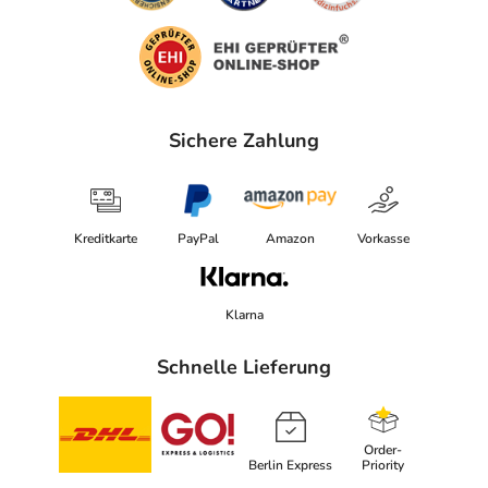
Adresse des Anbieters/Herstellers
Bayer Vital GmbH
Kaiser-Wilhelm Allee Gebäude K 56
51368 Leverkusen
Sichere Zahlung
Das
PDF des Beipackzettels
können Sie sich oben
herunterladen.
Kreditkarte
PayPal
Amazon
Vorkasse
Klarna
Schnelle Lieferung
Order-
Berlin Express
Priority