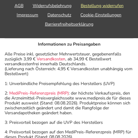
AGB
Widerrufsbelehrung
Bestellung widerrufen
Impressum
Datenschutz
Cookie-Einstellungen
Barrierefreiheitserklärung
Informationen zu Preisangaben
Alle Preise inkl. gesetzlicher Mehrwertsteuer, gegebenenfalls
zuzüglich 3,99 €
Versandkosten
, ab 34,99 € Bestellwert
versandkostenfrei innerhalb Deutschlands.
(Lieferung nach Österreich: 4,95 € Versandkosten unabhängig vom
Bestellwert)
1: Unverbindliche Preisempfehlung des Herstellers (UVP)
2:
MediPreis-Referenzpreis (MRP)
: der höchste Verkaufspreis, den
die Arzneimittel-Preisvergleichsseite www.medipreis.de für dieses
Produkt ausweist (Stand: 08.08.2026). Produktpreise können sich
zwischenzeitlich geändert und damit die Rangfolge der
Versandapotheken geändert haben.
3: Preisvorteil bezogen auf die UVP des Herstellers
4: Preisvorteil bezogen auf den MediPreis-Referenzpreis (MRP) für
dieses Produkt (Stand: 08.08.2026).