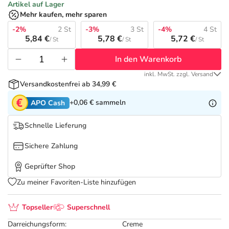
Refluthin, Lasea & Carmenthin Deals
Sport & Fitness
Täglich gut versorgt
Artikel auf Lager
Mehr kaufen, mehr sparen
Salus Deals
-2%
2 St
-3%
3 St
-4%
4 St
Tierapotheke
5,84 €
5,78 €
5,72 €
/ St
/ St
/ St
In den Warenkorb
Vitamine & Mineralstoffe
inkl. MwSt. zzgl. Versand
Versandkostenfrei ab 34,99 €
Marken
+0,06 €
sammeln
APO Cash
Schnelle Lieferung
Sichere Zahlung
Geprüfter Shop
Zu meiner Favoriten-Liste hinzufügen
Topseller
Superschnell
Darreichungsform:
Creme