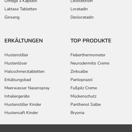
Omega 3 Kapseln
Levocetirizin
Laktase Tabletten
Loratadin
Ginseng
Desloratadin
ERKÄLTUNGEN
TOP PRODUKTE
Hustenstiller
Fieberthermometer
Hustenlöser
Neurodermitis Creme
Halsschmerztabletten
Zinksalbe
Erkältungsbad
Pantoprazol
Meerwasser Nasenspray
Fußpilz Creme
Inhaliergeräte
Mückenschutz
Hustenstiller Kinder
Panthenol Salbe
Hustensaft Kinder
Bryonia