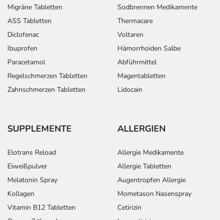
Migräne Tabletten
Sodbrennen Medikamente
ASS Tabletten
Thermacare
Diclofenac
Voltaren
Ibuprofen
Hämorrhoiden Salbe
Paracetamol
Abführmittel
Regelschmerzen Tabletten
Magentabletten
Zahnschmerzen Tabletten
Lidocain
SUPPLEMENTE
ALLERGIEN
Elotrans Reload
Allergie Medikamente
Eiweißpulver
Allergie Tabletten
Melatonin Spray
Augentropfen Allergie
Kollagen
Mometason Nasenspray
Vitamin B12 Tabletten
Cetirizin