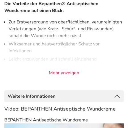
Die Vorteile der Bepanthen® Antiseptischen
Wundcreme auf einen Blick:
Zur Erstversorgung von oberflächlichen, verunreinigten
Verletzungen (wie Kratz-, Schürf- und Risswunden)
sobald die Wunde nicht mehr nässt
Wirksamer und hautverträglicher Schutz vor
Infektionen
Leicht anzuwenden und schnell einziehend
Enthält den antiseptischen Wirkstoff Chlorhexidin und
Mehr anzeigen
den Wirkstoff Dexpanthenol
Keine Farb-, Duft- oder Konservierungsstoffe
Bepanthen® Antiseptische Wundcreme schützt vor
Weitere Informationen
Infektionen
Video: BEPANTHEN Antiseptische Wundcreme
Ob Schnitt-, Schürf- oder Risswunde – kommt es zu einer
oberflächlichen Verletzung der Haut, ist unser
BEPANTHEN Antiseptische Wundcreme
wertvollster Schutzschild gegen äußere Einflüsse