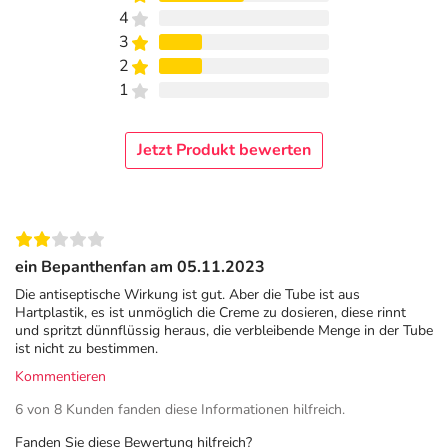
Tragen Sie zweimal täglich einen dünnen Salbenstrang
4
auf die betroffene Stelle auf und verteilen Sie die Creme.
3
Die Bepanthen® Antiseptische Wundcreme zieht schnell
2
ein und fettet nicht. Je nach Art und Verlauf der
1
Verletzung unterscheidet sich die Anwendungsdauer; in
der Regel sind es ein bis zwei Wochen. Sollte sich das
Wundbild nicht bessern oder gar verschlimmern, suchen
Jetzt Produkt bewerten
Sie bitte einen Arzt/eine Ärztin auf. Wenden Sie die
Bepanthen® Antiseptische Wundcreme erst an, wenn die
Wunde nicht mehr nässt.
Die Wirkstoffe der Bepanthen® Antiseptischen
ein Bepanthenfan am 05.11.2023
Wundcreme
Die antiseptische Wirkung ist gut. Aber die Tube ist aus
Hartplastik, es ist unmöglich die Creme zu dosieren, diese rinnt
Bei Chlorhexidin handelt es sich um ein effektives
und spritzt dünnflüssig heraus, die verbleibende Menge in der Tube
ist nicht zu bestimmen.
Antiseptikum, das antibakterielle Eigenschaften besitzt.
Zur Unterstützung der Regeneration dient der Wirkstoff
Kommentieren
Dexpanthenol. Wie bei allen Arzneimitteln kann es auch
6 von 8 Kunden fanden diese Informationen hilfreich.
bei der Anwendung der Bepanthen® Antiseptischen
Fanden Sie diese Bewertung hilfreich?
Wundcreme zu Nebenwirkungen kommen. Mehr hierzu