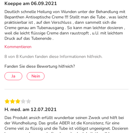
Koeppe am 06.09.2021
Tragen Sie Bepanthen® Antiseptische Wundcreme 2mal
Deutlich schnelle Heilung von Wunden unter der Behandlung mit
Bepanthen Antiseptische Creme !!!! Stellt man die Tube , was leicht
täglich dünn auf die betroffenen Hautstellen auf.
praktisierbar ist , auf den Verschluss , dann sammelt sich die
Creme genau am Tubenausgang . So kann man leichter dosieren ,
Die Dauer der Behandlung richtet sich nach Art und
weil die leicht flüssige Creme dann raustropft , u.U. mit leichtem
Verlauf der Erkrankung und beträgt erfahrungsgemäß ca.
Druck auf das Tubenende .
1 - 2 Wochen. Wenn sich Ihr Krankheitsbild nicht bessert
Kommentieren
oder sogar verschlechtert, wenden Sie sich an Ihren
8 von 8 Kunden fanden diese Informationen hilfreich.
Arzt/Ihre Ärztin.
Fanden Sie diese Bewertung hilfreich?
Hinweise
Ja
Nein
Enthält Cetylstearylalkohol. Packungsbeilage beachten!
Für Schwangere und Stillende: Aktuell liegen keine
klinischen Daten über die Anwendung der Bepanthen®
Antiseptischen Wundcreme in Schwangerschaft und
H. med. am 12.07.2021
Stillzeit vor. Von einer großflächigen Anwendung ist
Das Produkt ansich erfüllt wunderbar seinen Zweck und hilft bei
abzuraten; Stillende sollten die Wundcreme nicht im
der Wundheilung. Das große ABER ist die Konsistenz, für eine
Creme viel zu flüssig und die Tube ist völligst ungeeignet. Dosieren
Bereich der Brust verwenden.