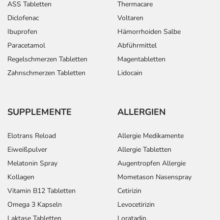
ASS Tabletten
Thermacare
Diclofenac
Voltaren
Ibuprofen
Hämorrhoiden Salbe
Paracetamol
Abführmittel
Regelschmerzen Tabletten
Magentabletten
Zahnschmerzen Tabletten
Lidocain
SUPPLEMENTE
ALLERGIEN
Elotrans Reload
Allergie Medikamente
Eiweißpulver
Allergie Tabletten
Melatonin Spray
Augentropfen Allergie
Kollagen
Mometason Nasenspray
Vitamin B12 Tabletten
Cetirizin
Omega 3 Kapseln
Levocetirizin
Laktase Tabletten
Loratadin