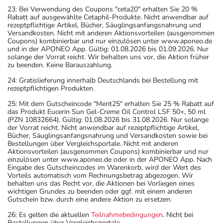
23: Bei Verwendung des Coupons "ceta20" erhalten Sie 20 %
Rabatt auf ausgewählte Cetaphil-Produkte. Nicht anwendbar auf
rezeptpflichtige Artikel, Bücher, Säuglingsanfangsnahrung und
Versandkosten. Nicht mit anderen Aktionsvorteilen (ausgenommen
Coupons) kombinierbar und nur einzulösen unter www.aponeo.de
und in der APONEO App. Gültig: 01.08.2026 bis 01.09.2026. Nur
solange der Vorrat reicht. Wir behalten uns vor, die Aktion früher
zu beenden. Keine Barauszahlung.
24: Gratislieferung innerhalb Deutschlands bei Bestellung mit
rezeptpflichtigen Produkten.
25: Mit dem Gutscheincode "Merit25" erhalten Sie 25 % Rabatt auf
das Produkt Eucerin Sun Gel-Creme Oil Control LSF 50+, 50 ml
(PZN 10832664). Gültig: 01.08.2026 bis 31.08.2026. Nur solange
der Vorrat reicht. Nicht anwendbar auf rezeptpflichtige Artikel,
Bücher, Säuglingsanfangsnahrung und Versandkosten sowie bei
Bestellungen über Vergleichsportale. Nicht mit anderen
Aktionsvorteilen (ausgenommen Coupons) kombinierbar und nur
einzulösen unter www.aponeo.de oder in der APONEO App. Nach
Eingabe des Gutscheincodes im Warenkorb, wird der Wert des
Vorteils automatisch vom Rechnungsbetrag abgezogen. Wir
behalten uns das Recht vor, die Aktionen bei Vorliegen eines
wichtigen Grundes zu beenden oder ggf. mit einem anderen
Gutschein bzw. durch eine andere Aktion zu ersetzen.
26: Es gelten die aktuellen
Teilnahmebedingungen
. Nicht bei
Bestellungen über Vergleichsportale.