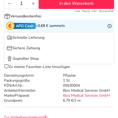
Refluthin, Lasea & Carmenthin Deals
Sport & Fitness
Täglich gut versorgt
In den Warenkorb
inkl. MwSt. inkl. Versand
Salus Deals
Tierapotheke
Versandkostenfrei
+0,68 €
sammeln
APO Cash
Vitamine & Mineralstoffe
Schnelle Lieferung
Marken
Sichere Zahlung
Geprüfter Shop
Zu meiner Favoriten-Liste hinzufügen
Darreichungsform:
Pflaster
Packungsgröße:
1 St
PZN/Art.Nr.:
05530004
Anbieter/Hersteller:
Bios Medical Services GmbH
Marke/Präparat:
Bios Medical Services GmbH
Grundpreis:
6,79 €/1 m
Zur Artikelbeschreibung