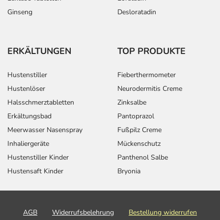
Ginseng
Desloratadin
ERKÄLTUNGEN
TOP PRODUKTE
Hustenstiller
Fieberthermometer
Hustenlöser
Neurodermitis Creme
Halsschmerztabletten
Zinksalbe
Erkältungsbad
Pantoprazol
Meerwasser Nasenspray
Fußpilz Creme
Inhaliergeräte
Mückenschutz
Hustenstiller Kinder
Panthenol Salbe
Hustensaft Kinder
Bryonia
AGB
Widerrufsbelehrung
Bestellung widerrufen