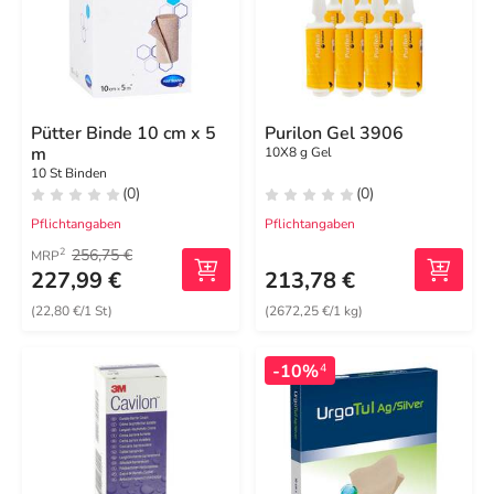
Pütter Binde 10 cm x 5
Purilon Gel 3906
m
10X8 g Gel
10 St Binden
(0)
(0)
Pflichtangaben
Pflichtangaben
256,75 €
2
MRP
227,99 €
213,78 €
(22,80 €/1 St)
(2672,25 €/1 kg)
-10%
4