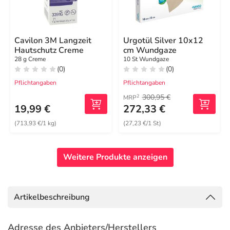
Cavilon 3M Langzeit
Urgotül Silver 10x12
Hautschutz Creme
cm Wundgaze
28 g Creme
10 St Wundgaze
(0)
(0)
Pflichtangaben
Pflichtangaben
300,95 €
2
MRP
19,99 €
272,33 €
(713,93 €/1 kg)
(27,23 €/1 St)
Weitere Produkte anzeigen
Artikelbeschreibung
Adresse des Anbieters/Herstellers