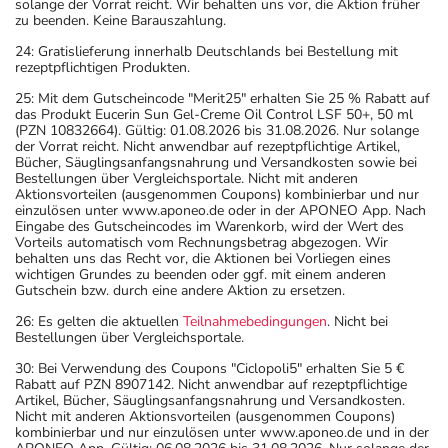
solange der Vorrat reicht. Wir behalten uns vor, die Aktion früher
zu beenden. Keine Barauszahlung.
24: Gratislieferung innerhalb Deutschlands bei Bestellung mit
rezeptpflichtigen Produkten.
25: Mit dem Gutscheincode "Merit25" erhalten Sie 25 % Rabatt auf
das Produkt Eucerin Sun Gel-Creme Oil Control LSF 50+, 50 ml
(PZN 10832664). Gültig: 01.08.2026 bis 31.08.2026. Nur solange
der Vorrat reicht. Nicht anwendbar auf rezeptpflichtige Artikel,
Bücher, Säuglingsanfangsnahrung und Versandkosten sowie bei
Bestellungen über Vergleichsportale. Nicht mit anderen
Aktionsvorteilen (ausgenommen Coupons) kombinierbar und nur
einzulösen unter www.aponeo.de oder in der APONEO App. Nach
Eingabe des Gutscheincodes im Warenkorb, wird der Wert des
Vorteils automatisch vom Rechnungsbetrag abgezogen. Wir
behalten uns das Recht vor, die Aktionen bei Vorliegen eines
wichtigen Grundes zu beenden oder ggf. mit einem anderen
Gutschein bzw. durch eine andere Aktion zu ersetzen.
26: Es gelten die aktuellen
Teilnahmebedingungen
. Nicht bei
Bestellungen über Vergleichsportale.
30: Bei Verwendung des Coupons "Ciclopoli5" erhalten Sie 5 €
Rabatt auf PZN 8907142. Nicht anwendbar auf rezeptpflichtige
Artikel, Bücher, Säuglingsanfangsnahrung und Versandkosten.
Nicht mit anderen Aktionsvorteilen (ausgenommen Coupons)
kombinierbar und nur einzulösen unter www.aponeo.de und in der