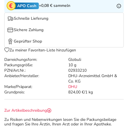
Refluthin, Lasea & Carmenthin Deals
Sport & Fitness
Täglich gut versorgt
+0,08 €
sammeln
APO Cash
Salus Deals
Tierapotheke
Schnelle Lieferung
Sichere Zahlung
Vitamine & Mineralstoffe
Geprüfter Shop
Marken
Zu meiner Favoriten-Liste hinzufügen
Darreichungsform:
Globuli
Packungsgröße:
10 g
PZN/Art.Nr.:
02933210
Anbieter/Hersteller:
DHU-Arzneimittel GmbH &
Co. KG
Marke/Präparat:
DHU
Grundpreis:
824,00 €/1 kg
Zur Artikelbeschreibung
Zu Risiken und Nebenwirkungen lesen Sie die Packungsbeilage
und fragen Sie Ihre Ärztin, Ihren Arzt oder in Ihrer Apotheke.