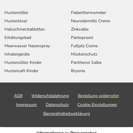
Hustenstiller
Fieberthermometer
Hustenlöser
Neurodermitis Creme
Halsschmerztabletten
Zinksalbe
Erkältungsbad
Pantoprazol
Meerwasser Nasenspray
Fußpilz Creme
Inhaliergeräte
Mückenschutz
Hustenstiller Kinder
Panthenol Salbe
Hustensaft Kinder
Bryonia
AGB
Widerrufsbelehrung
Bestellung widerrufen
Impressum
Datenschutz
Cookie-Einstellungen
Barrierefreiheitserklärung
Informationen zu Preisangaben