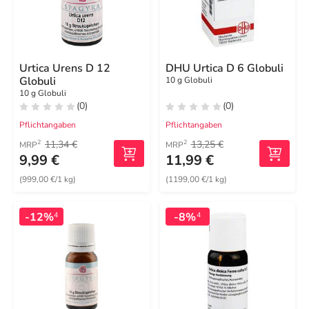
Urtica Urens D 12
DHU Urtica D 6 Globuli
Globuli
10 g Globuli
10 g Globuli
(0)
(0)
Pflichtangaben
Pflichtangaben
11,34 €
13,25 €
2
2
MRP
MRP
9,99 €
11,99 €
(999,00 €/1 kg)
(1199,00 €/1 kg)
-12%
-8%
4
4