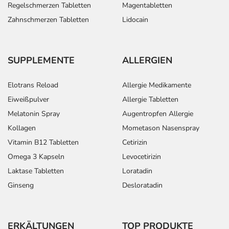
Regelschmerzen Tabletten
Magentabletten
Zahnschmerzen Tabletten
Lidocain
SUPPLEMENTE
ALLERGIEN
Elotrans Reload
Allergie Medikamente
Eiweißpulver
Allergie Tabletten
Melatonin Spray
Augentropfen Allergie
Kollagen
Mometason Nasenspray
Vitamin B12 Tabletten
Cetirizin
Omega 3 Kapseln
Levocetirizin
Laktase Tabletten
Loratadin
Ginseng
Desloratadin
ERKÄLTUNGEN
TOP PRODUKTE