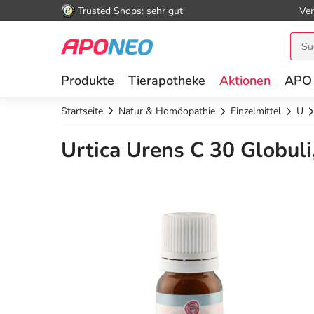
Trusted Shops: sehr gut
Ver
Produkte
Tierapotheke
Aktionen
APO
Startseite
Natur & Homöopathie
Einzelmittel
U
Urtica Urens C 30 Globuli