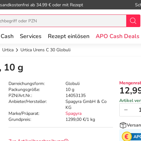
sandkostenfrei ab 34.99 € oder mit Rezept
Sc
 Cash
Services
Rezept einlösen
APO Cash Deals
Urtica
Urtica Urens C 30 Globuli
, 10 g
Mengenrab
Darreichungsform:
Globuli
12,9
Packungsgröße:
10 g
PZN/Art.Nr.:
14053135
Artikel ve
Anbieter/Hersteller:
Spagyra GmbH & Co
KG
Marke/Präparat:
Spagyra
Grundpreis:
1299,00 €/1 kg
Versan
AP