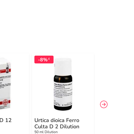
-8%
-14%
4
4
 D 12
Urtica dioica Ferro
Urtica Urens 
Culta D 2 Dilution
Globuli
50 ml Dilution
10 g Globuli