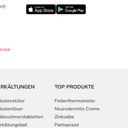
if)
mular
ERKÄLTUNGEN
TOP PRODUKTE
ustenstiller
Fieberthermometer
ustenlöser
Neurodermitis Creme
alsschmerztabletten
Zinksalbe
rkältungsbad
Pantoprazol