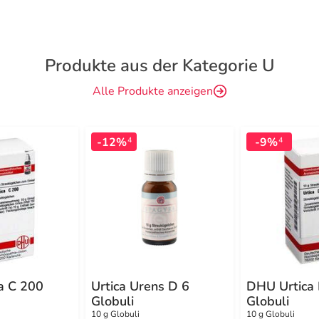
Produkte aus der Kategorie U
Alle Produkte anzeigen
-12%
-9%
4
4
a C 200
Urtica Urens D 6
DHU Urtica
Globuli
Globuli
10 g Globuli
10 g Globuli