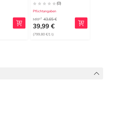
(0)
(0)
Pflichtangaben
Pflichtangaben
43,65 €
18,50 €
2
2
MRP
MRP
39,99 €
15,99 €
(799,80 €/1 l)
(1599,00 €/1 kg)