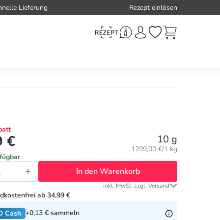
hnelle Lieferung
Rezept einlösen
att
9 €
10 g
Grundpreis:
1299,00 €/1 kg
rfügbar
In den Warenkorb
inkl. MwSt. zzgl. Versand
dkostenfrei ab 34,99 €
+0,13 €
sammeln
O Cash