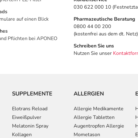
030 622 000 10 (Festnetztar
ads
mulare auf einen Blick
Pharmazeutische Beratung
0800 44 00 200
ches
(kostenfrei aus dem dt. Netz)
und Pflichten bei APONEO
Schreiben Sie uns
Nutzen Sie unser
Kontaktfor
SUPPLEMENTE
ALLERGIEN
Elotrans Reload
Allergie Medikamente
H
Eiweißpulver
Allergie Tabletten
H
Melatonin Spray
Augentropfen Allergie
H
Kollagen
Mometason
E