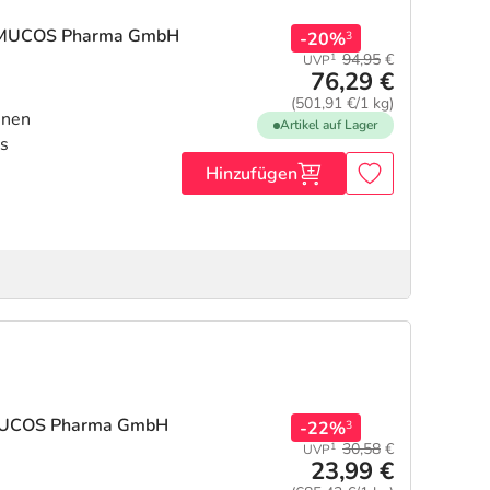
 MUCOS Pharma GmbH
-20%
3
94,95
€
1
UVP
76,29 €
(501,91 €/1 kg)
inen
Artikel auf Lager
s
Hinzufügen
MUCOS Pharma GmbH
-22%
3
30,58
€
1
UVP
23,99 €