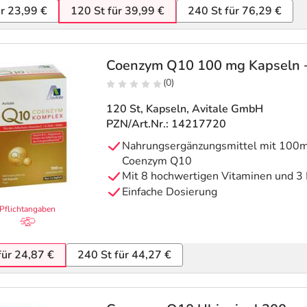
ür 23,99 €
120 St für 39,99 €
240 St für 76,29 €
Coenzym Q10 100 mg Kapseln + 
(0)
120 St, Kapseln
, Avitale GmbH
PZN/Art.Nr.: 14217720
Nahrungsergänzungsmittel mit 100mg
Coenzym Q10
Mit 8 hochwertigen Vitaminen und 3 
Einfache Dosierung
Pflichtangaben
für 24,87 €
240 St für 44,27 €