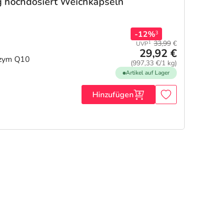
 hochdosiert Weichkapseln
-12%
3
33,99
€
1
UVP
29,92 €
nzym Q10
(997,33 €/1 kg)
Artikel auf Lager
Hinzufügen