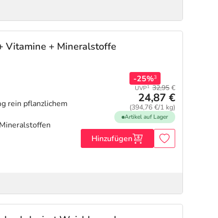
Vitamine + Mineralstoffe
-25%
3
32,95
€
1
UVP
24,87 €
 rein pflanzlichem
(394,76 €/1 kg)
Artikel auf Lager
Mineralstoffen
Hinzufügen