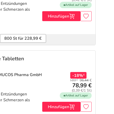
n Entzündungen
Artikel auf Lager
r Schmerzen als
Hinzufügen
800 St für 228,99 €
 Tabletten
 MUCOS Pharma GmbH
-18%
4
96,44
€
2
MRP
78,99 €
(0,39 €/1 St)
n Entzündungen
Artikel auf Lager
r Schmerzen als
Hinzufügen