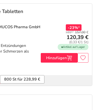
 Tabletten
 MUCOS Pharma GmbH
-23%
4
157,00
€
2
MRP
120,39 €
(0,33 €/1 St)
n Entzündungen
Artikel auf Lager
r Schmerzen als
Hinzufügen
800 St für 228,99 €