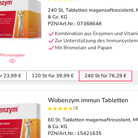
240 St, Tabletten magensaftresistent
,
& Co. KG
PZN/Art.Nr.: 07368648
Kombination aus Enzymen und Vitam
Zur Unterstützung des Immunsystem
Mit Bromelain und Papain
Pflichtangaben
ür 23,99 €
120 St für 39,99 €
240 St für 76,29 €
Wobenzym immun Tabletten
(3)
60 St, Tabletten magensaftresistent
, 
& Co. KG
PZN/Art.Nr.: 15421635