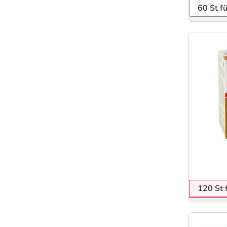
60 St f
120 St 