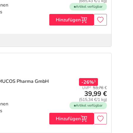
(685,43 €/1 kg)
inen
Artikel verfügbar
s
Hinzufügen
 MUCOS Pharma GmbH
-26%
3
53,76
€
1
UVP
39,99 €
(515,34 €/1 kg)
inen
Artikel verfügbar
s
Hinzufügen