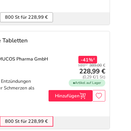
800 St für 228,99 €
 Tabletten
 MUCOS Pharma GmbH
-41%
4
389,00
€
2
MRP
228,99 €
(0,29 €/1 St)
n Entzündungen
Artikel auf Lager
r Schmerzen als
Hinzufügen
800 St für 228,99 €