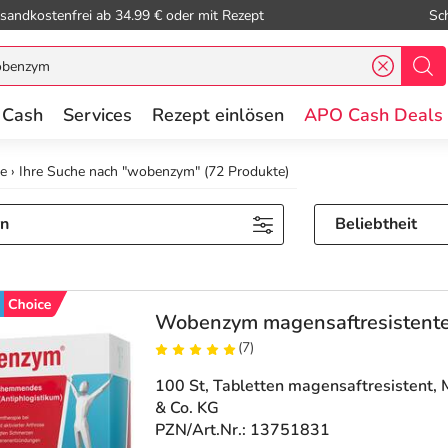
sandkostenfrei ab 34.99 € oder mit Rezept
Sc
 Cash
Services
Rezept einlösen
APO Cash Deals
te
›
Ihre Suche nach "wobenzym"
(72 Produkte)
rn
Beliebtheit
Wobenzym magensaftresistente
(7)
100 St, Tabletten magensaftresistent
,
& Co. KG
PZN/Art.Nr.: 13751831