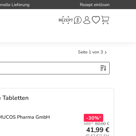
hnelle Lieferung
Rezept einlösen
Nächste Seite
Seite 1 von 3
 Tabletten
 MUCOS Pharma GmbH
-30%
4
60,00
€
2
MRP
41,99 €
(0,42 €/1 St)