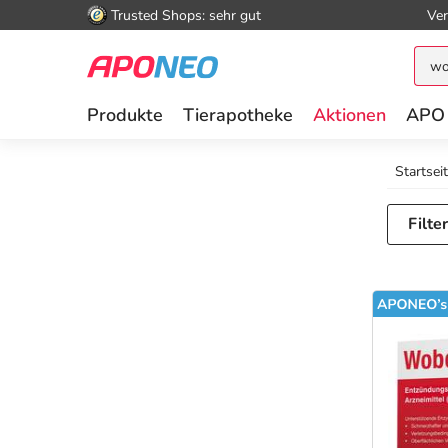
Trusted Shops: sehr gut
Ver
Produkte
Tierapotheke
Aktionen
APO
Startsei
Filte