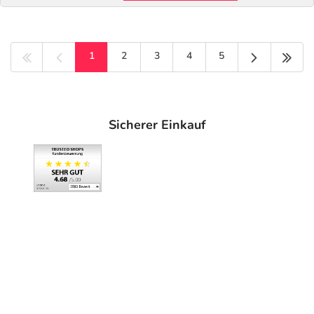
Nächste Sei
Letz
1
2
3
4
5
Sicherer Einkauf