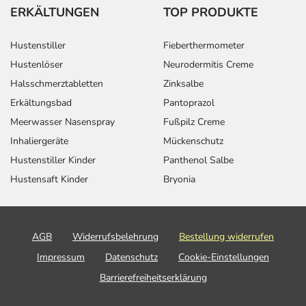
ERKÄLTUNGEN
TOP PRODUKTE
Hustenstiller
Fieberthermometer
Hustenlöser
Neurodermitis Creme
Halsschmerztabletten
Zinksalbe
Erkältungsbad
Pantoprazol
Meerwasser Nasenspray
Fußpilz Creme
Inhaliergeräte
Mückenschutz
Hustenstiller Kinder
Panthenol Salbe
Hustensaft Kinder
Bryonia
AGB
Widerrufsbelehrung
Bestellung widerrufen
Impressum
Datenschutz
Cookie-Einstellungen
Barrierefreiheitserklärung