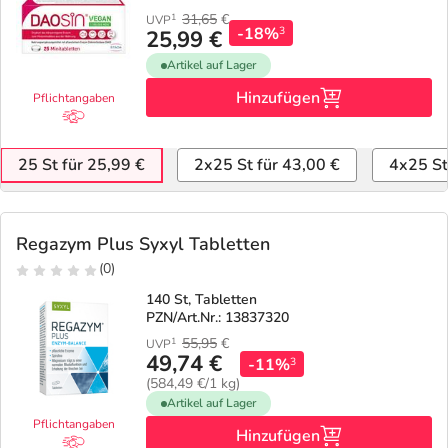
31,65
€
1
UVP
-18%
3
25,99 €
Artikel auf Lager
Hinzufügen
Pflichtangaben
25 St für 25,99 €
2x25 St für 43,00 €
4x25 St
Regazym Plus Syxyl Tabletten
(0)
140 St, Tabletten
PZN/Art.Nr.: 13837320
55,95
€
1
UVP
49,74 €
-11%
3
(584,49 €/1 kg)
Artikel auf Lager
Pflichtangaben
Hinzufügen