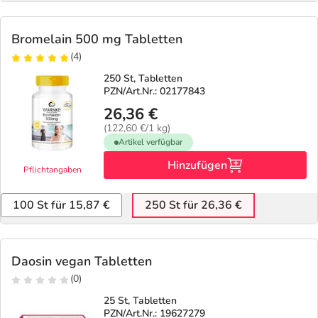
Bromelain 500 mg Tabletten
(4)
250 St, Tabletten
PZN/Art.Nr.: 02177843
26,36 €
(122,60 €/1 kg)
Artikel verfügbar
Hinzufügen
Pflichtangaben
100 St für 15,87 €
250 St für 26,36 €
Daosin vegan Tabletten
(0)
25 St, Tabletten
PZN/Art.Nr.: 19627279