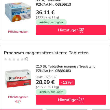
98 St, Tabletten
PZN/Art.Nr.: 06816613
36,11 €
(300,92 €/1 kg)
Artikel verfügbar
Hinzufügen
Pflichtangaben
Proenzym magensaftresistente Tabletten
(0)
210 St, Tabletten magensaftresistent
PZN/Art.Nr.: 05880483
32,95
€
1
UVP
28,99 €
-12%
3
(215,70 €/1 kg)
Artikel auf Lager
Pflichtangaben
Hinzufügen