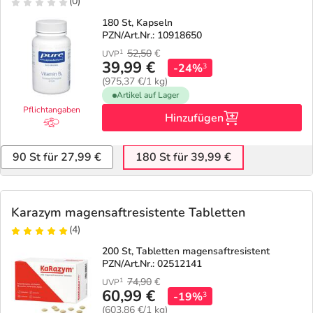
(0)
180 St, Kapseln
PZN/Art.Nr.: 10918650
52,50
€
1
UVP
39,99 €
-24%
3
(975,37 €/1 kg)
Artikel auf Lager
Pflichtangaben
Hinzufügen
90 St für 27,99 €
180 St für 39,99 €
Karazym magensaftresistente Tabletten
(4)
200 St, Tabletten magensaftresistent
PZN/Art.Nr.: 02512141
74,90
€
1
UVP
60,99 €
-19%
3
(603,86 €/1 kg)