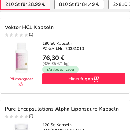
210 St für 28,99 €
810 St für 84,49 €
2x810 S
Vektor HCL Kapseln
(0)
180 St, Kapseln
PZN/Art.Nr.: 20381010
76,30 €
(826,65 €/1 kg)
Artikel auf Lager
Hinzufügen
Pflichtangaben
Pure Encapsulations Alpha Liponsäure Kapseln
(0)
120 St, Kapseln