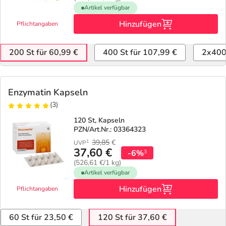
Artikel verfügbar
Hinzufügen
Pflichtangaben
200 St für 60,99 €
400 St für 107,99 €
2x400 
Enzymatin Kapseln
(3)
120 St, Kapseln
PZN/Art.Nr.: 03364323
39,85
€
1
UVP
37,60 €
-6%
3
(526,61 €/1 kg)
Artikel verfügbar
Hinzufügen
Pflichtangaben
60 St für 23,50 €
120 St für 37,60 €