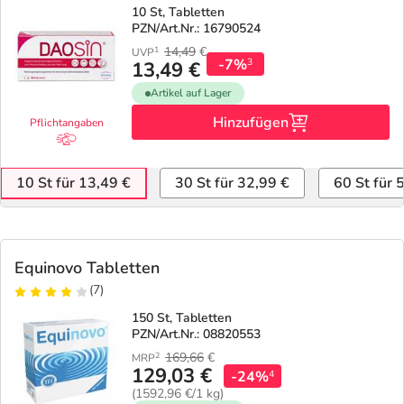
10 St, Tabletten
PZN/Art.Nr.: 16790524
14,49
€
1
UVP
-7%
3
13,49 €
Artikel auf Lager
Hinzufügen
Pflichtangaben
10 St für 13,49 €
30 St für 32,99 €
60 St für 
Equinovo Tabletten
(7)
150 St, Tabletten
PZN/Art.Nr.: 08820553
169,66
€
2
MRP
129,03 €
-24%
4
(1592,96 €/1 kg)