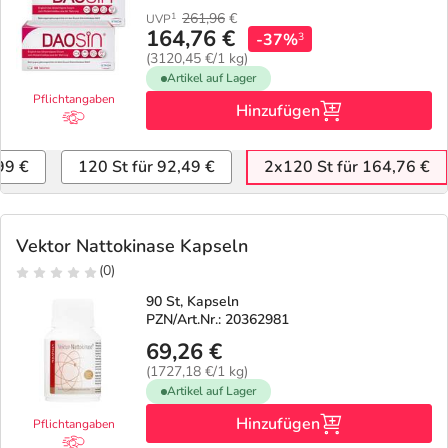
261,96
€
1
UVP
164,76 €
-37%
3
(3120,45 €/1 kg)
Artikel auf Lager
Pflichtangaben
Hinzufügen
99 €
120 St für 92,49 €
2x120 St für 164,76 €
Vektor Nattokinase Kapseln
(0)
90 St, Kapseln
PZN/Art.Nr.: 20362981
69,26 €
(1727,18 €/1 kg)
Artikel auf Lager
Hinzufügen
Pflichtangaben