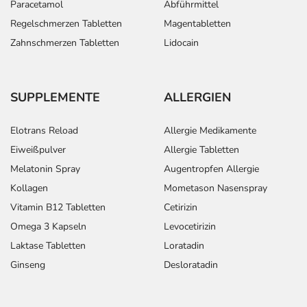
Paracetamol
Abführmittel
Regelschmerzen Tabletten
Magentabletten
Zahnschmerzen Tabletten
Lidocain
SUPPLEMENTE
ALLERGIEN
Elotrans Reload
Allergie Medikamente
Eiweißpulver
Allergie Tabletten
Melatonin Spray
Augentropfen Allergie
Kollagen
Mometason Nasenspray
Vitamin B12 Tabletten
Cetirizin
Omega 3 Kapseln
Levocetirizin
Laktase Tabletten
Loratadin
Ginseng
Desloratadin