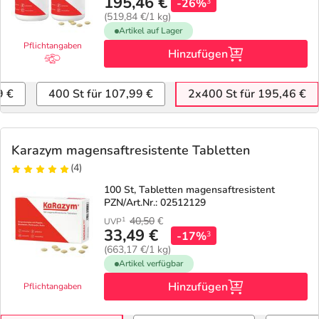
195,46 €
-26%
3
(519,84 €/1 kg)
Artikel auf Lager
Pflichtangaben
Hinzufügen
9 €
400 St für 107,99 €
2x400 St für 195,46 €
Karazym magensaftresistente Tabletten
(4)
100 St, Tabletten magensaftresistent
PZN/Art.Nr.: 02512129
40,50
€
1
UVP
33,49 €
-17%
3
(663,17 €/1 kg)
Artikel verfügbar
Hinzufügen
Pflichtangaben