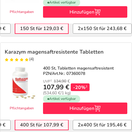
Artikel verfügbar
Hinzufügen
Pflichtangaben
9 €
150 St für 129,03 €
2x150 St für 243,68 €
Karazym magensaftresistente Tabletten
(4)
400 St, Tabletten magensaftresistent
PZN/Art.Nr.: 07360078
134,90
€
1
UVP
107,99 €
-20%
3
(534,60 €/1 kg)
Artikel verfügbar
Hinzufügen
Pflichtangaben
9 €
400 St für 107,99 €
2x400 St für 195,46 €