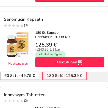
Sanomucin Kapseln
(0)
180 St, Kapseln
PZN/Art.Nr.: 20338379
125,39 €
(1243,95 €/1 kg)
Artikel verfügbar
Hinzufügen
Pflichtangaben
60 St für 49,79 €
180 St für 125,39 €
Innovazym Tabletten
(0)