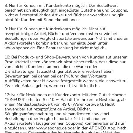
8: Nur für Kunden mit Kundenkonto möglich. Der Bestellwert
berechnet sich abzüglich ggf. eingelöster Gutscheine und Coupons.
Nicht auf rezeptpflichtige Artikel und Bücher anwendbar und gilt
nicht für Kunden mit Sonderkonditionen.
9: Nur für Kunden mit Kundenkonto möglich. Nicht auf
rezeptpflichtige Artikel, Bücher und Versandkosten sowie bei
Bestellungen über Vergleichsportale anwendbar. Nicht mit anderen
Aktionsvorteilen kombinierbar und nur einzulösen unter
www.aponeo.de. Eine Barauszahlung ist nicht möglich.
10: Bei Produkt- und Shop-Bewertungen von Kunden auf unseren
Produktdetailseiten können wir nicht sicherstellen, dass diese nur
von solchen Kunden stammen, die die Waren oder
Dienstleistungen tatsächlich genutzt oder erworben haben.
Bewertungen, bei denen bei der Prüfung des Wortlauts
Auffälligkeiten oder Hinweise festgestellt werden, die insoweit zu
Zweifeln Anlass geben, werden nicht veröffentlicht.
12: Nur für Neukunden mit Kundenkonto. Mit dem Gutscheincode
"10NEU26" erhalten Sie 10 % Rabatt für Ihre erste Bestellung, ab
einem Mindestbestellwert von 49 € (Warenkorbwert). Nicht
anwendbar auf rezeptpflichtige Artikel, Bücher,
Säuglingsanfangsnahrung und Versandkosten sowie bei
Bestellungen über Vergleichsportale. Nicht mit anderen
Aktionsvorteilen (ausgenommen Coupons) kombinierbar und nur
einzulösen unter www.aponeo.de oder in der APONEO App. Nach
Eingabe des Gutscheincodes im Warenkorb, wird der Wert des