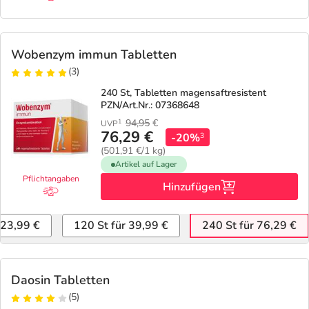
Wobenzym immun Tabletten
(3)
240 St, Tabletten magensaftresistent
PZN/Art.Nr.: 07368648
94,95
€
1
UVP
76,29 €
-20%
3
(501,91 €/1 kg)
Artikel auf Lager
Pflichtangaben
Hinzufügen
 23,99 €
120 St für 39,99 €
240 St für 76,29 €
Daosin Tabletten
(5)