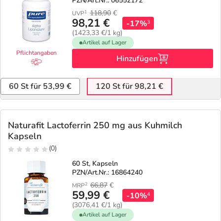
PZN/Art.Nr.: 06552172
118,90
€
1
UVP
98,21 €
-17%
3
(1423,33 €/1 kg)
Artikel auf Lager
Pflichtangaben
Hinzufügen
60 St für 53,99 €
120 St für 98,21 €
Naturafit Lactoferrin 250 mg aus Kuhmilch
Kapseln
(0)
60 St, Kapseln
PZN/Art.Nr.: 16864240
66,87
€
2
MRP
59,99 €
-10%
4
(3076,41 €/1 kg)
Artikel auf Lager