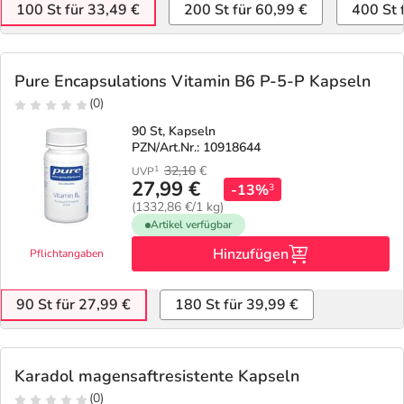
100 St für 33,49 €
200 St für 60,99 €
400 St 
Pure Encapsulations Vitamin B6 P-5-P Kapseln
(0)
90 St, Kapseln
PZN/Art.Nr.: 10918644
32,10
€
1
UVP
27,99 €
-13%
3
(1332,86 €/1 kg)
Artikel verfügbar
Hinzufügen
Pflichtangaben
90 St für 27,99 €
180 St für 39,99 €
Karadol magensaftresistente Kapseln
(0)