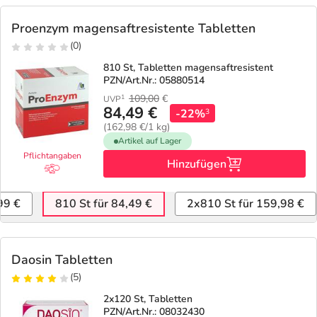
Proenzym magensaftresistente Tabletten
(0)
810 St, Tabletten magensaftresistent
PZN/Art.Nr.: 05880514
109,00
€
1
UVP
84,49 €
-22%
3
(162,98 €/1 kg)
Artikel auf Lager
Pflichtangaben
Hinzufügen
99 €
810 St für 84,49 €
2x810 St für 159,98 €
Daosin Tabletten
(5)
2x120 St, Tabletten
PZN/Art.Nr.: 08032430