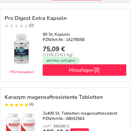
Pro Digest Extra Kapseln
(0)
90 St, Kapseln
PZN/Art.Nr.: 14278058
75,09 €
(1155,23 €/1 kg)
Artikel verfügbar
Hinzufügen
Pflichtangaben
Karazym magensaftresistente Tabletten
(4)
2x400 St, Tabletten magensaftresistent
PZN/Art.Nr.: 08032563
265,80
€
1
UVP