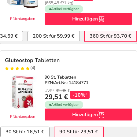
(665,48 €/1 kg)
Artikel verfügbar
Hinzufügen
Pflichtangaben
 34,69 €
200 St für 59,99 €
360 St für 93,70 €
Gluteostop Tabletten
(4)
90 St, Tabletten
PZN/Art.Nr.: 14184771
32,95
€
1
UVP
-10%
3
29,51 €
Artikel verfügbar
Hinzufügen
Pflichtangaben
30 St für 16,51 €
90 St für 29,51 €