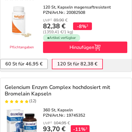
120 St, Kapseln magensaftresistent
PZN/Art.Nr.: 20082508
89,90
€
1
UVP
82,38 €
-8%
3
(1359,41 €/1 kg)
Artikel verfügbar
Hinzufügen
Pflichtangaben
60 St für 46,95 €
120 St für 82,38 €
Gelencium Enzym Complex hochdosiert mit
Bromelain Kapseln
(12)
360 St, Kapseln
PZN/Art.Nr.: 19745352
104,95
€
1
UVP
93,70 €
-11%
3