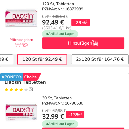
120 St, Tabletten
PZN/Art.Nr.: 16872989
Geschenkideen
Fragen und Antworten
5% Extra Cash
Diabetes
130,98
€
1
UVP
92,49 €
-29%
3
(3503,41 €/1 kg)
Aktuelle Coupons
Kontakt
Avene & Ducray Deals
Körperpflege & Kosmetik
7
Artikel auf Lager
Pflichtangaben
Hinzufügen
Ratgeber
Eucerin Deals
Liebe & Erotik
Summer SALE
99 €
120 St für 92,49 €
2x120 St für 164,76 €
Beliebte Beiträge
Evolsin Deals
Mutter & Kind
Reiseapotheke
E-Rezept einlösen
Frontline & Frontpro Deals
Nahrungsergänzung
Insektenschutz
Daosin Tabletten
(5)
E-Rezept App
Nattermann Deals
Natur & Homöopathie
Sonnenpflege
30 St, Tabletten
PZN/Art.Nr.: 16790530
37,98
€
1
UVP
R(h)ein Nutrition Deals
Sanitätshaus
Sommerpflege für Haar und Kopfhaut
-13%
3
32,99 €
Artikel auf Lager