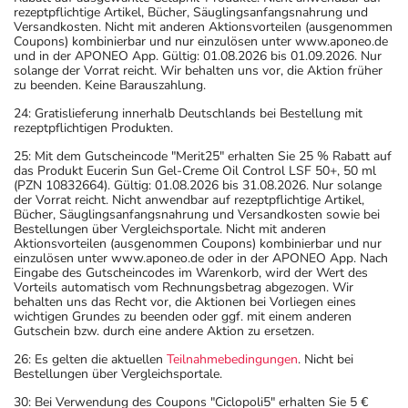
rezeptpflichtige Artikel, Bücher, Säuglingsanfangsnahrung und
Versandkosten. Nicht mit anderen Aktionsvorteilen (ausgenommen
Coupons) kombinierbar und nur einzulösen unter www.aponeo.de
und in der APONEO App. Gültig: 01.08.2026 bis 01.09.2026. Nur
solange der Vorrat reicht. Wir behalten uns vor, die Aktion früher
zu beenden. Keine Barauszahlung.
24: Gratislieferung innerhalb Deutschlands bei Bestellung mit
rezeptpflichtigen Produkten.
25: Mit dem Gutscheincode "Merit25" erhalten Sie 25 % Rabatt auf
das Produkt Eucerin Sun Gel-Creme Oil Control LSF 50+, 50 ml
(PZN 10832664). Gültig: 01.08.2026 bis 31.08.2026. Nur solange
der Vorrat reicht. Nicht anwendbar auf rezeptpflichtige Artikel,
Bücher, Säuglingsanfangsnahrung und Versandkosten sowie bei
Bestellungen über Vergleichsportale. Nicht mit anderen
Aktionsvorteilen (ausgenommen Coupons) kombinierbar und nur
einzulösen unter www.aponeo.de oder in der APONEO App. Nach
Eingabe des Gutscheincodes im Warenkorb, wird der Wert des
Vorteils automatisch vom Rechnungsbetrag abgezogen. Wir
behalten uns das Recht vor, die Aktionen bei Vorliegen eines
wichtigen Grundes zu beenden oder ggf. mit einem anderen
Gutschein bzw. durch eine andere Aktion zu ersetzen.
26: Es gelten die aktuellen
Teilnahmebedingungen
. Nicht bei
Bestellungen über Vergleichsportale.
30: Bei Verwendung des Coupons "Ciclopoli5" erhalten Sie 5 €