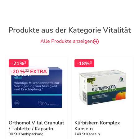
Produkte aus der Kategorie Vitalität
Alle Produkte anzeigen
-21%
-18%
3
3
-20 %
EXTRA
22
Orthomol Vital Granulat
Kürbiskern Komplex
/ Tablette / Kapseln
Kapseln
Orange
30 St Kombipackung
140 St Kapseln