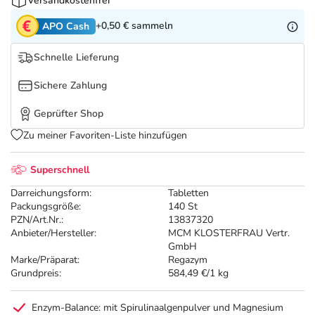
Refluthin, Lasea & Carmenthin Deals
Sport & Fitness
Täglich gut versorgt
Versandkostenfrei
+0,50 €
sammeln
APO Cash
Salus Deals
Tierapotheke
Schnelle Lieferung
Vitamine & Mineralstoffe
Sichere Zahlung
Geprüfter Shop
Marken
Zu meiner Favoriten-Liste hinzufügen
Superschnell
Darreichungsform:
Tabletten
Packungsgröße:
140 St
PZN/Art.Nr.:
13837320
Anbieter/Hersteller:
MCM KLOSTERFRAU Vertr.
GmbH
Marke/Präparat:
Regazym
Grundpreis:
584,49 €/1 kg
Enzym-Balance: mit Spirulinaalgenpulver und Magnesium