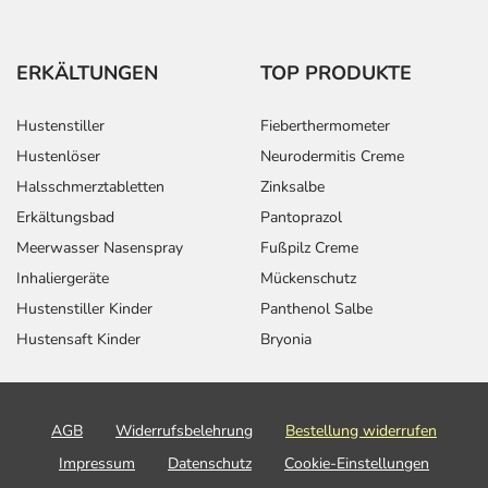
ERKÄLTUNGEN
TOP PRODUKTE
Hustenstiller
Fieberthermometer
Hustenlöser
Neurodermitis Creme
Halsschmerztabletten
Zinksalbe
Erkältungsbad
Pantoprazol
Meerwasser Nasenspray
Fußpilz Creme
Inhaliergeräte
Mückenschutz
Hustenstiller Kinder
Panthenol Salbe
Hustensaft Kinder
Bryonia
AGB
Widerrufsbelehrung
Bestellung widerrufen
Impressum
Datenschutz
Cookie-Einstellungen