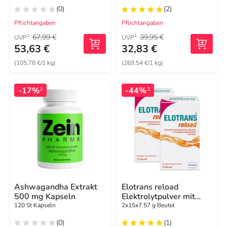
(0)
(2)
Pflichtangaben
Pflichtangaben
67,99 €
39,95 €
1
1
UVP
UVP
53,63 €
32,83 €
(105,78 €/1 kg)
(269,54 €/1 kg)
-17%
-44%
3
3
Ashwagandha Extrakt
Elotrans reload
500 mg Kapseln
Elektrolytpulver mit
Vitaminen
120 St Kapseln
2x15x7.57 g Beutel
(0)
(1)