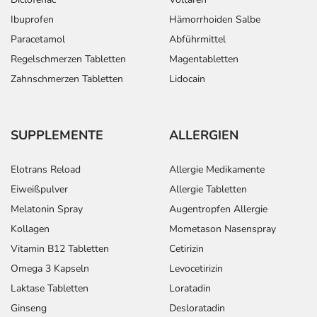
Ibuprofen
Hämorrhoiden Salbe
Paracetamol
Abführmittel
Regelschmerzen Tabletten
Magentabletten
Zahnschmerzen Tabletten
Lidocain
SUPPLEMENTE
ALLERGIEN
Elotrans Reload
Allergie Medikamente
Eiweißpulver
Allergie Tabletten
Melatonin Spray
Augentropfen Allergie
Kollagen
Mometason Nasenspray
Vitamin B12 Tabletten
Cetirizin
Omega 3 Kapseln
Levocetirizin
Laktase Tabletten
Loratadin
Ginseng
Desloratadin