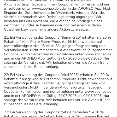
Bestellungen über Vergleichsportale. Nicht mit anderen
Aktionsvorteilen (ausgenommen Coupons) kombinierbar und nur
einzulösen unter www.aponeo.de oder in der APONEO App. Nach
Eingabe des Gutscheincodes im Warenkorb, wird der Wert des
Vorteils automatisch vom Rechnungsbetrag abgezogen. Wir
behalten uns das Recht vor, die Aktionen bei Vorliegen eines
wichtigen Grundes zu beenden oder ggf. mit einem anderen
Gutschein bzw. durch eine andere Aktion zu ersetzen.
21: Bei Verwendung des Coupons "Summer20" erhalten Sie 20 %
Rabatt auf viele Pierre Fabre-Produkte. Nicht anwendbar auf
rezeptpflichtige Artikel, Bücher, Säuglingsanfangsnahrung und
Versandkosten. Nicht mit anderen Aktionsvorteilen (ausgenommen
Coupons) kombinierbar und nur einzulösen unter www.aponeo.de
und in der APONEO App. Gültig: 27.07.2026 bis 09.08.2026. Nur
solange der Vorrat reicht. Wir behalten uns vor, die Aktion früher
zu beenden. Keine Barauszahlung.
22: Bei Verwendung des Coupons "Vital2026" erhalten Sie 20 %
Rabatt auf ausgewählte Orthomol-Produkte. Nicht anwendbar auf
rezeptpflichtige Artikel, Bücher, Säuglingsanfangsnahrung und
Versandkosten. Nicht mit anderen Aktionsvorteilen (ausgenommen
Coupons) kombinierbar und nur einzulösen unter www.aponeo.de
und in der APONEO App. Gültig: 29.07.2026 bis 09.08.2026. Nur
solange der Vorrat reicht. Wir behalten uns vor, die Aktion früher
zu beenden. Keine Barauszahlung.
23: Bei Verwendung des Coupons "ceta20" erhalten Sie 20 %
Rabatt auf ausgewählte Cetaphil-Produkte. Nicht anwendbar auf