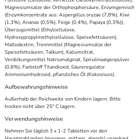
Füllstoffe (Cellulose, vernetzte Carboxymethylcellulose),
zur
Erhaltung normaler Knochen
bei.
Magnesiumsalze der Orthophosphorsäure, Enzymgemisch
(Enzymkonzentrate aus: Aspergillus oryzae (7,8%), Kiwi
Adresse des Lebensmittel-Unternehmens
(1,3%), Ananas (0,5%), Feige (0,4%), Papaya (0,3%)),
Überzugsmittel (Ethylcellulose,
MCM KLOSTERFRAU Vertr. GmbH
Hydroxypropylmethylcellulose, Speisefettsäuren),
Geronsmühlengasse 1-11
Maltodextrin, Trennmittel (Magnesiumsalze der
50670 Köln
Speisefettsäuren, Talkum), Kaliumcitrat,
Informationen zu diesem Lebensmittel (wie z. B. Zutaten,
Verdickungsmittel Natriumalginat, Spirulinaalgenpulver
Allergene) sind bei den Lebensmittelangaben als pdf
(0,8%), Farbstoff Titandioxid, Säureregulator
hinterlegt. (oben)
Ammoniumhydroxid, pflanzliches Öl (Kokosnuss).
Aufbewahrungshinweise
Außerhalb der Reichweite von Kindern lagern. Bitte
trocken nicht über 25° C lagern.
Verwendungshinweise
Nehmen Sie täglich 3 x 1-2 Tabletten vor den
Hauptmahlzeiten (morgens, mittags, abends) unzerkaut