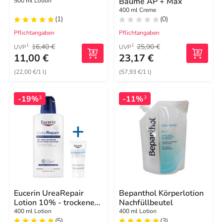
Baume AP + Max
500 ml Lotion
400 ml Creme
(1)
(0)
Pflichtangaben
Pflichtangaben
16,40 €
25,90 €
1
1
UVP
UVP
11,00 €
23,17 €
(22,00 €/1 l)
(57,93 €/1 l)
-19%
-11%
3
3
Eucerin UreaRepair
Bepanthol Körperlotion
Lotion 10% - trockene
Nachfüllbeutel
Haut
400 ml Lotion
400 ml Lotion
(5)
(3)