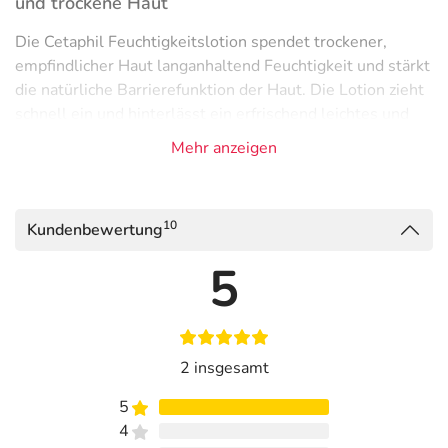
und trockene Haut
Die Cetaphil Feuchtigkeitslotion spendet trockener,
empfindlicher Haut langanhaltend Feuchtigkeit und stärkt
die natürliche Barrierefunktion der Haut. Die Lotion zieht
schnell ein und hinterlässt ein erfrischend leichtes und
beruhigtes Hautgefühl. Die Haut wird geschmeidig weich
Mehr anzeigen
und kann sich von alltäglichen Strapazen erholen. Die
parfüm¬- und lanolinfreie Formulierung ist besonders
geeignet für empfindliche und trockene Haut.
10
Kundenbewertung
Vorteile der Cetaphil® Feuchtigkeitslotion
5
Mit wertvollem Avocadoöl, Glycerin und ProVitamin B5
(Dexpanthenol)
Schnell einziehende, ultra-leichte Textur
2 insgesamt
Hinterlässt ein weiches, gepflegtes Hautgefühl
Ohne Parfüm
5
Im praktischen Pumpspender
4