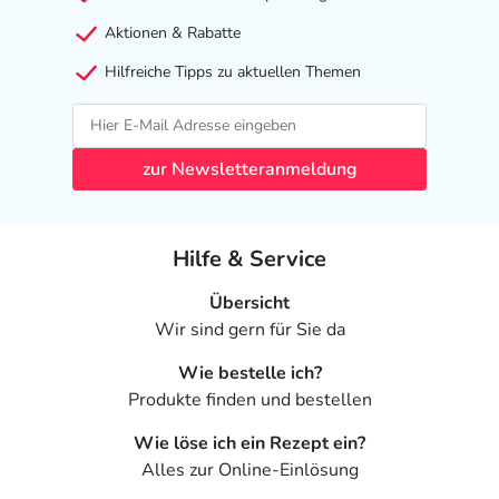
Wie finde ich die passende Hautpflege?
Aktionen & Rabatte
Wählen Sie Pflege- und Reinigungsprodukte, die auf die
Hilfreiche Tipps zu aktuellen Themen
Bedürfnisse Ihrer Haut und eventuell vorliegende
Hauptprobleme abgestimmt sind. Hautärzte, Apotheken
und Kosmetiker können Sie hier beraten. Geeignete
Produkte mit einem ausgewogenen Verhältnis von
zur Newsletteranmeldung
Feuchtigkeitsspendern, Lipiden und natürlichen
Inhaltsstoffen helfen Ihrer Haut die Barrierefunktion zu
stärken, dringend benötigte Feuchtigkeit zuzuführen und
Hilfe & Service
diese langanhaltend zu speichern. Verwenden Sie bei der
Reinigung milde, seifenfreie Produkte mit einem
Übersicht
hautfreundlichen ph-Wert (ca. 5.5), so bleibt der
Wir sind gern für Sie da
Säureschutzmantel der Haut erhalten.
Wie bestelle ich?
Welche weiteren Faktoren können neben der richtigen
Produkte finden und bestellen
Pflege die Hautgesundheit beeinflussen?
Wie löse ich ein Rezept ein?
Neben guter Pflege ist eine ausgewogene Ernährung mit
Alles zur Online-Einlösung
Vitaminen, Mineralstoffen und Spurenelementen ein