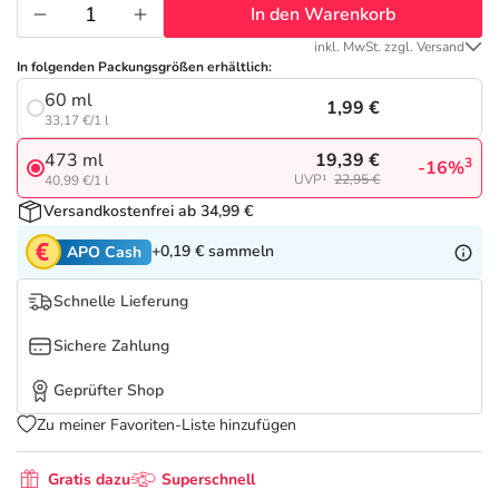
Refluthin, Lasea & Carmenthin Deals
Sport & Fitness
Täglich gut versorgt
In den Warenkorb
inkl. MwSt. zzgl. Versand
Salus Deals
Tierapotheke
In folgenden Packungsgrößen erhältlich:
60 ml
1,99 €
33,17 €/1 l
Vitamine & Mineralstoffe
19,39 €
473 ml
3
-16%
UVP¹
22,95 €
40,99 €/1 l
Marken
Versandkostenfrei ab 34,99 €
+0,19 €
sammeln
APO Cash
Schnelle Lieferung
Sichere Zahlung
Geprüfter Shop
Zu meiner Favoriten-Liste hinzufügen
Gratis dazu
Superschnell