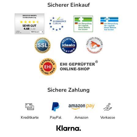
Strapazierte oder alternde Haut kann demnach öfter
Sicherer Einkauf
zusätzliche Feuchtigkeit von außen benötigen.
Tipp:
Mit dem praktischen Pumpspender der Cetaphil
Feuchtigkeitslotion kann je nach Bedürfnis die passende
Menge besonders hygienisch für einzelne Stellen oder
den ganzen Körper dosiert werden.
Jede Haut hat andere Bedürfnisse. Cetaphil® hat die
Lösung
Cetaphil steht für hochwertige dermatologische Pflege
und intensive wissenschaftliche Forschung. Als die Nr. 1
Sichere Zahlung
Empfehlung von Dermatologen1 ist es unsere
Leidenschaft, hochwertige Produkte für jeden Hauttyp,
jede Situation und jedes Alter zu entwickeln. Für ein
gesundes Leben und gesunde Haut, die man fühlen kann.
Kreditkarte
PayPal
Amazon
Vorkasse
Die besondere Pflegewirkung der Cetaphil Produkte wird
durch zahlreiche klinische Studien belegt. Dank der hohen