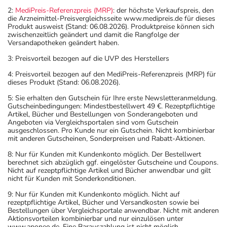
2:
MediPreis-Referenzpreis (MRP)
: der höchste Verkaufspreis, den
die Arzneimittel-Preisvergleichsseite www.medipreis.de für dieses
Produkt ausweist (Stand: 06.08.2026). Produktpreise können sich
zwischenzeitlich geändert und damit die Rangfolge der
Versandapotheken geändert haben.
3: Preisvorteil bezogen auf die UVP des Herstellers
4: Preisvorteil bezogen auf den MediPreis-Referenzpreis (MRP) für
dieses Produkt (Stand: 06.08.2026).
5: Sie erhalten den Gutschein für Ihre erste Newsletteranmeldung.
Gutscheinbedingungen: Mindestbestellwert 49 €. Rezeptpflichtige
Artikel, Bücher und Bestellungen von Sonderangeboten und
Angeboten via Vergleichsportalen sind vom Gutschein
ausgeschlossen. Pro Kunde nur ein Gutschein. Nicht kombinierbar
mit anderen Gutscheinen, Sonderpreisen und Rabatt-Aktionen.
8: Nur für Kunden mit Kundenkonto möglich. Der Bestellwert
berechnet sich abzüglich ggf. eingelöster Gutscheine und Coupons.
Nicht auf rezeptpflichtige Artikel und Bücher anwendbar und gilt
nicht für Kunden mit Sonderkonditionen.
9: Nur für Kunden mit Kundenkonto möglich. Nicht auf
rezeptpflichtige Artikel, Bücher und Versandkosten sowie bei
Bestellungen über Vergleichsportale anwendbar. Nicht mit anderen
Aktionsvorteilen kombinierbar und nur einzulösen unter
www.aponeo.de. Eine Barauszahlung ist nicht möglich.